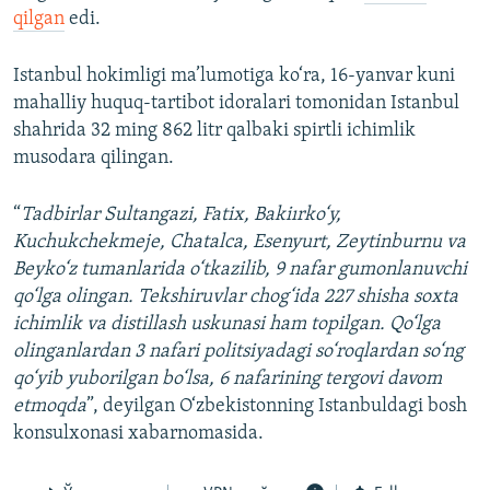
qilgan
edi.
Istanbul hokimligi ma’lumotiga ko‘ra, 16-yanvar kuni
mahalliy huquq-tartibot idoralari tomonidan Istanbul
shahrida 32 ming 862 litr qalbaki spirtli ichimlik
musodara qilingan.
“
Tadbirlar Sultangazi, Fatix, Bakiırko‘y,
Kuchukchekmeje, Chatalca, Esenyurt, Zeytinburnu va
Beyko‘z tumanlarida o‘tkazilib, 9 nafar gumonlanuvchi
qo‘lga olingan. Tekshiruvlar chog‘ida 227 shisha soxta
ichimlik va distillash uskunasi ham topilgan. Qo‘lga
olinganlardan 3 nafari politsiyadagi so‘roqlardan so‘ng
qo‘yib yuborilgan bo‘lsa, 6 nafarining tergovi davom
etmoqda
”, deyilgan O‘zbekistonning Istanbuldagi bosh
konsulxonasi xabarnomasida.