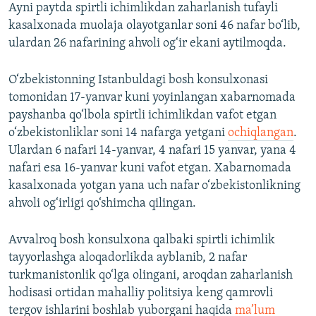
Ayni paytda spirtli ichimlikdan zaharlanish tufayli
kasalxonada muolaja olayotganlar soni 46 nafar bo‘lib,
ulardan 26 nafarining ahvoli og‘ir ekani aytilmoqda.
O‘zbekistonning Istanbuldagi bosh konsulxonasi
tomonidan 17-yanvar kuni yoyinlangan xabarnomada
payshanba qo‘lbola spirtli ichimlikdan vafot etgan
o‘zbekistonliklar soni 14 nafarga yetgani
ochiqlangan
.
Ulardan 6 nafari 14-yanvar, 4 nafari 15 yanvar, yana 4
nafari esa 16-yanvar kuni vafot etgan. Xabarnomada
kasalxonada yotgan yana uch nafar o‘zbekistonlikning
ahvoli og‘irligi qo‘shimcha qilingan.
Avvalroq bosh konsulxona qalbaki spirtli ichimlik
tayyorlashga aloqadorlikda ayblanib, 2 nafar
turkmanistonlik qo‘lga olingani, aroqdan zaharlanish
hodisasi ortidan mahalliy politsiya keng qamrovli
tergov ishlarini boshlab yuborgani haqida
ma’lum