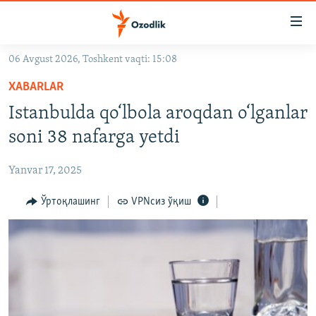
Линклар
Бош
мавзуларга
06 Avgust 2026, Toshkent vaqti: 15:08
ўтинг
OZODLIK SURISHTIRUVLARI
Асосий
XABARLAR
OZODVIDEO
навигацияга
Istanbulda qo‘lbola aroqdan o‘lganlar
ўтинг
OZODARXIV
soni 38 nafarga yetdi
Қидиришга
ўтинг
На русском
Yanvar 17, 2025
ИЖТИМОИЙ ТАРМОҚЛАР
Ўртоқлашинг
VPNсиз ўқиш
Озодлик бошқа тилларда