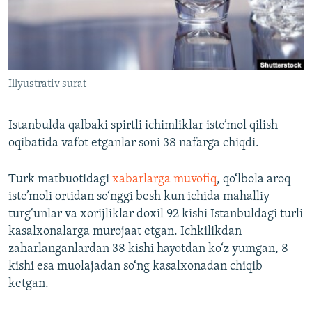
Illyustrativ surat
Istanbulda qalbaki spirtli ichimliklar iste’mol qilish
oqibatida vafot etganlar soni 38 nafarga chiqdi.
Turk matbuotidagi
xabarlarga muvofiq
, qo‘lbola aroq
iste’moli ortidan so‘nggi besh kun ichida mahalliy
turg‘unlar va xorijliklar doxil 92 kishi Istanbuldagi turli
kasalxonalarga murojaat etgan. Ichkilikdan
zaharlanganlardan 38 kishi hayotdan ko‘z yumgan, 8
kishi esa muolajadan so‘ng kasalxonadan chiqib
ketgan.