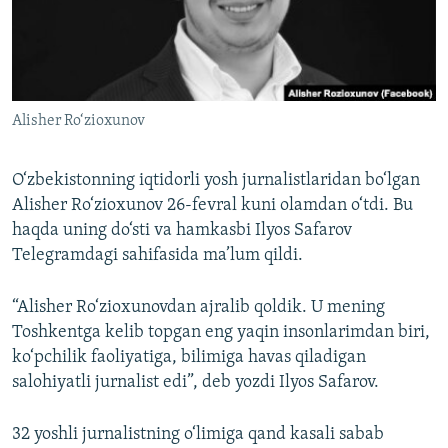
Alisher Ro‘zioxunov
O‘zbekistonning iqtidorli yosh jurnalistlaridan bo‘lgan
Alisher Ro‘zioxunov 26-fevral kuni olamdan o‘tdi. Bu
haqda uning do‘sti va hamkasbi Ilyos Safarov
Telegramdagi sahifasida ma’lum qildi.
“Alisher Ro‘zioxunovdan ajralib qoldik. U mening
Toshkentga kelib topgan eng yaqin insonlarimdan biri,
ko‘pchilik faoliyatiga, bilimiga havas qiladigan
salohiyatli jurnalist edi”, deb yozdi Ilyos Safarov.
32 yoshli jurnalistning o‘limiga qand kasali sabab