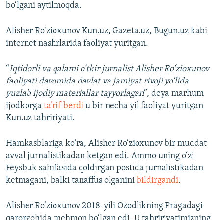
bo‘lgani aytilmoqda.
Alisher Ro‘zioxunov Kun.uz, Gazeta.uz, Bugun.uz kabi
internet nashrlarida faoliyat yuritgan.
“
Iqtidorli va qalami o‘tkir jurnalist Alisher Ro‘zioxunov
faoliyati davomida davlat va jamiyat rivoji yo‘lida
yuzlab ijodiy materiallar tayyorlagan
”, deya marhum
ijodkorga
ta’rif berdi
u bir necha yil faoliyat yuritgan
Kun.uz tahririyati.
Hamkasblariga ko‘ra, Alisher Ro‘zioxunov bir muddat
avval jurnalistikadan ketgan edi. Ammo uning o‘zi
Feysbuk sahifasida qoldirgan postida jurnalistikadan
ketmagani, balki tanaffus olganini
bildirgandi
.
Alisher Ro‘zioxunov 2018-yili Ozodlikning Pragadagi
qarorgohida mehmon bo‘lgan edi. U tahririyatimizning