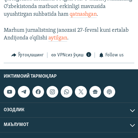
O‘zbekistonda matbuot erkinligi mavzusida
uyushtirgan suhbatida ham
qatnashgan
.
Marhum jurnalistning janozasi 27-fevral kuni ertalab
Andijonda o‘qilishi
aytilgan
.
Ўртоқлашинг
VPNсиз ўқиш
Follow us
ИЖТИМОИЙ ТАРМОҚЛАР
ОЗОДЛИК
МАЪЛУМОТ