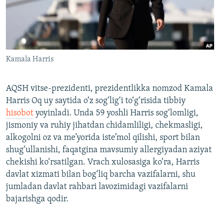
Kamala Harris
AQSH vitse-prezidenti, prezidentlikka nomzod Kamala
Harris Oq uy saytida o‘z sog‘lig‘i to‘g‘risida tibbiy
hisobot
yoyinladi. Unda 59 yoshli Harris sog‘lomligi,
jismoniy va ruhiy jihatdan chidamliligi, chekmasligi,
alkogolni oz va me’yorida iste’mol qilishi, sport bilan
shug‘ullanishi, faqatgina mavsumiy allergiyadan aziyat
chekishi ko‘rsatilgan. Vrach xulosasiga ko‘ra, Harris
davlat xizmati bilan bog‘liq barcha vazifalarni, shu
jumladan davlat rahbari lavozimidagi vazifalarni
bajarishga qodir.