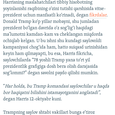
Harrisning maslahatchilari tibbiy hisobotning
yoyinlanishi raqibining o‘zini tutishi qarshisida vitse-
prezident uchun manfaatli ko‘rinadi, degan
fikrdalar
.
Donald Tramp ko‘p yillar mobayni, shu jumladan
prezident bo‘lgan davrida o‘z sog‘lig‘i haqidagi
ma’lumotni kamdan-kam va cheklangan miqdorda
ochiqlab kelgan. U bu ishni shu kundagi saylovoldi
kampaniyasi chog‘ida ham, hatto suiqasd urinishidan
keyin ham qilmayapti, bu esa, Harris fikricha,
saylovchilarda “78 yoshli Tramp yana to‘rt yil
prezidentlik grafigiga dosh bera olish darajasida
sog‘lommi?” degan savolni paydo qilishi mumkin.
“
Har holda, bu Tramp komandasi saylovchilar u haqda
bor haqiqatni bilishini istamayotganini anglatadi”
,
degan Harris 12-oktyabr kuni.
Trampning saylov shtabi vakillari bunga e’tiroz