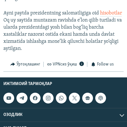
Ayni paytda prezidentning salomatligiga oid
hisobotlar
Oq uy saytida muntazam ravishda e’lon qilib turiladi va
ularda prezidentdagi yosh bilan bog‘liq barcha
xastaliklar nazorat ostida ekani hamda unda davlat
xizmatida ishlashga mone’lik qiluvchi holatlar yo‘qligi
aytilgan.
Ўртоқлашинг
VPNсиз ўқиш
Follow us
ИЖТИМОИЙ ТАРМОҚЛАР
ОЗОДЛИК