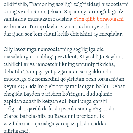
bildirishib, Trampning sog‘lig‘i to‘g‘risidagi hisobotlarni
uning vrachi Ronni Jekson X ijtimoiy tarmog‘idagi o‘z
sahifasida muntazam ravishda
e’lon qilib borayotgani
va bundan Tramp davlat xizmati uchun yetarli
darajada sog‘lom ekani kelib chiqishini aytmoqdalar.
Oliy lavozimga nomzodlarning sog‘lig‘iga oid
masalalarga amaldagi prezident, 81 yoshli Jo Bayden,
tahlilchilar va jamoatchilikning umumiy fikricha,
debatda Trampga yutqazganidan so‘ng ikkinchi
muddatga o‘z nomzodini qo‘yishdan bosh tortganidan
keyin AQSHda ko‘p e’tibor qaratiladigan bo‘ldi. Debat
chog‘ida Bayden parishon ko‘ringan, duduqlanib,
gapidan adashib ketgan edi, buni unga qarshi
bo‘lganlar qarilikda kishi psixikasining o‘zgarishi
o‘laroq baholashib, bu Baydenni prezidentlik
vazifalarini bajarishga yaroqsiz qilishini iddao
qilishgandi.