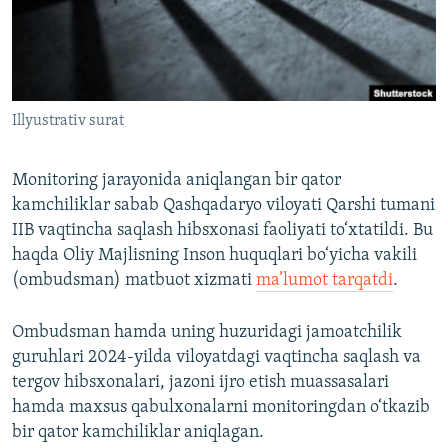
Illyustrativ surat
Monitoring jarayonida aniqlangan bir qator
kamchiliklar sabab Qashqadaryo viloyati Qarshi tumani
IIB vaqtincha saqlash hibsxonasi faoliyati to‘xtatildi. Bu
haqda Oliy Majlisning Inson huquqlari bo‘yicha vakili
(ombudsman) matbuot xizmati
ma’lumot tarqatdi
.
Ombudsman hamda uning huzuridagi jamoatchilik
guruhlari 2024-yilda viloyatdagi vaqtincha saqlash va
tergov hibsxonalari, jazoni ijro etish muassasalari
hamda maxsus qabulxonalarni monitoringdan o‘tkazib
bir qator kamchiliklar aniqlagan.