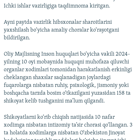
Ichki ishlar vazirligiga taqdimnoma kiritgan.
Ayni paytda vazirlik hibsxonalar sharoitlarini
yaxshilash bo‘yicha amaliy choralar ko‘rayotgani
bildirilgan.
Oliy Majlisning Inson huquqlari bo‘yicha vakili 2024-
yilning 10 oyi mobaynida huquqni muhofaza qiluvchi
organlar xodimlari tomonidan harakatlanish erkinligi
cheklangan shaxslar saqlanadigan joylardagi
fuqarolarga nisbatan ruhiy, psixologik, jismoniy yoki
boshqacha tarzda bosim o‘tkazilgani yuzasidan 158 ta
shikoyat kelib tushganini ma’lum qilgandi.
Shikoyatlarni ko‘rib chiqish natijasida 10 nafar
xodimga nisbatan intizomiy ta’sir chorasi qo‘llangan. 3
ta holatda xodimlarga nisbatan O‘zbekiston Jinoyat