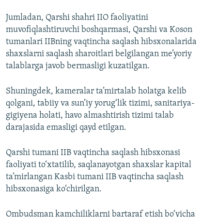
Jumladan, Qarshi shahri IIO faoliyatini
muvofiqlashtiruvchi boshqarmasi, Qarshi va Koson
tumanlari IIBning vaqtincha saqlash hibsxonalarida
shaxslarni saqlash sharoitlari belgilangan me’yoriy
talablarga javob bermasligi kuzatilgan.
Shuningdek, kameralar ta’mirtalab holatga kelib
qolgani, tabiiy va sun’iy yorug‘lik tizimi, sanitariya-
gigiyena holati, havo almashtirish tizimi talab
darajasida emasligi qayd etilgan.
Qarshi tumani IIB vaqtincha saqlash hibsxonasi
faoliyati to‘xtatilib, saqlanayotgan shaxslar kapital
ta’mirlangan Kasbi tumani IIB vaqtincha saqlash
hibsxonasiga ko‘chirilgan.
Ombudsman kamchiliklarni bartaraf etish bo‘yicha