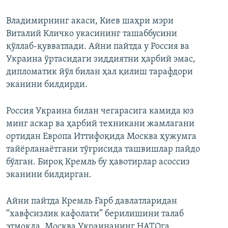
Владимирнинг акаси, Киев шаҳри мэри
Виталий Кличко укасининг ташаббусини
қўллаб-қувватлади. Айни пайтда у Россия ва
Украина ўртасидаги зиддиятни ҳарбий эмас,
дипломатик йўл билан ҳал қилиш тарафдори
эканини билдирди.
Россия Украина билан чегарасига камида юз
минг аскар ва ҳарбий техникани жамлагани
ортидан Европа Иттифоқида Москва ҳужумга
тайёрланаётгани тўғрисида ташвишлар пайдо
бўлган. Бироқ Кремль бу ҳавотирлар асоссиз
эканини билдирган.
Айни пайтда Кремль Ғарб давлатларидан
“хавфсизлик кафолати” берилишини талаб
этмоқда. Москва Украинанинг НАТОга