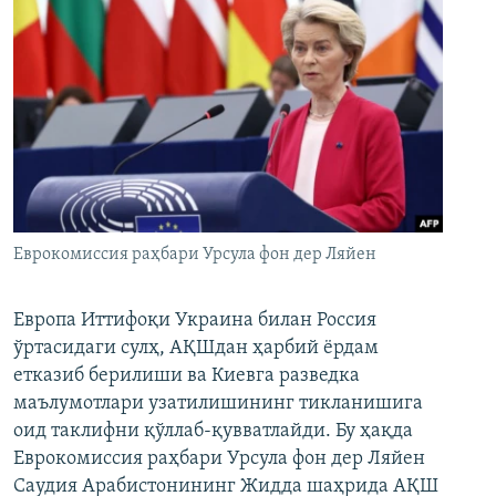
Еврокомиссия раҳбари Урсула фон дер Ляйен
Европа Иттифоқи Украина билан Россия
ўртасидаги сулҳ, АҚШдан ҳарбий ёрдам
етказиб берилиши ва Киевга разведка
маълумотлари узатилишининг тикланишига
оид таклифни қўллаб-қувватлайди. Бу ҳақда
Еврокомиссия раҳбари Урсула фон дер Ляйен
Саудия Арабистонининг Жидда шаҳрида АҚШ