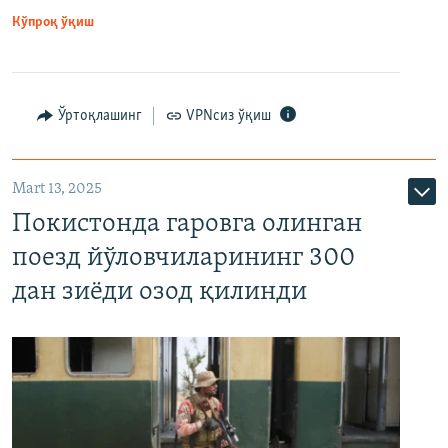
Кўпроқ ўқиш
Ўртоқлашинг
VPNсиз ўқиш
Mart 13, 2025
Покистонда гаровга олинган
поезд йўловчиларининг 300
дан зиёди озод қилинди