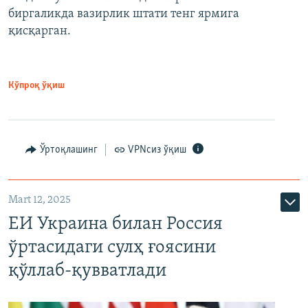
биргаликда вазирлик штати тенг ярмига
қисқарган.
Кўпроқ ўқиш
Ўртоқлашинг
VPNсиз ўқиш
Mart 12, 2025
ЕИ Украина билан Россия
ўртасидаги сулҳ ғоясини
қўллаб-қувватлади