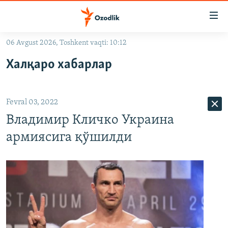
Линклар
Бош
мавзуларга
06 Avgust 2026, Toshkent vaqti: 10:12
ўтинг
OZODLIK SURISHTIRUVLARI
Асосий
Халқаро хабарлар
OZODVIDEO
навигацияга
ўтинг
OZODARXIV
Қидиришга
Fevral 03, 2022
ўтинг
На русском
Владимир Кличко Украина
армиясига қўшилди
ИЖТИМОИЙ ТАРМОҚЛАР
Озодлик бошқа тилларда