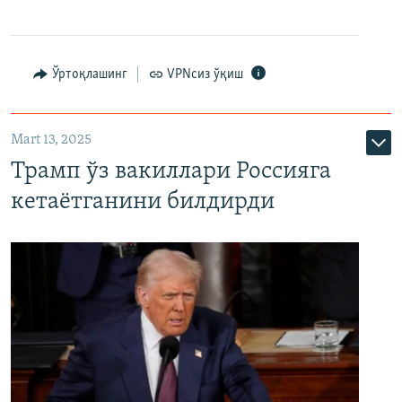
Ўртоқлашинг
VPNсиз ўқиш
Mart 13, 2025
Трамп ўз вакиллари Россияга
кетаётганини билдирди