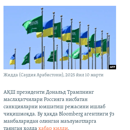
Жидда (Саудия Арабистони), 2025 йил 10 марти
АҚШ президенти Дональд Трампнинг
маслаҳатчилари Россияга нисбатан
санкцияларни юмшатиш режасини ишлаб
чиқишмоқда. Бу ҳақда Bloomberg агентлиги ўз
манбаларидан олинган маълумотларга
таянган ҳолда
хабар қилди
.