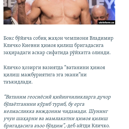
Бокс бўйича собиқ жаҳон чемпиони Владимир
Кличко Киевни ҳимоя қилиш бригадасига
заҳирадаги аскар сифатида рўйхатга олинди.
Кличко ҳозирги вазиятда “ватанини ҳимоя
қилиш мажбуриятига эга экани”ни
таъкидлади.
“Ватаним геосиёсий қийинчиликларга дучор
бўлаётганини кўриб туриб, бу ерга
келмасликка виждоним чидамади. Шунинг
учун шаҳарни ва мамлакатни ҳимоя қилиш
бригадасига аъзо бўлдим”,
-деб айтди Кличко.