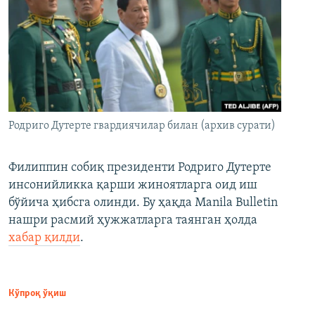
Родриго Дутерте гвардиячилар билан (архив сурати)
Филиппин собиқ президенти Родриго Дутерте
инсонийликка қарши жиноятларга оид иш
бўйича ҳибсга олинди. Бу ҳақда Manila Bulletin
нашри расмий ҳужжатларга таянган ҳолда
хабар қилди
.
Кўпроқ ўқиш