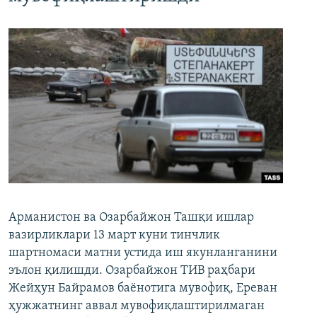
Арманистон ва Озарбайжон Ташқи ишлар
вазирликлари 13 март куни тинчлик
шартномаси матни устида иш якунланганини
эълон қилишди. Озарбайжон ТИВ раҳбари
Жейҳун Байрамов баёнотига мувофиқ, Ереван
ҳужжатнинг аввал мувофиқлаштирилмаган