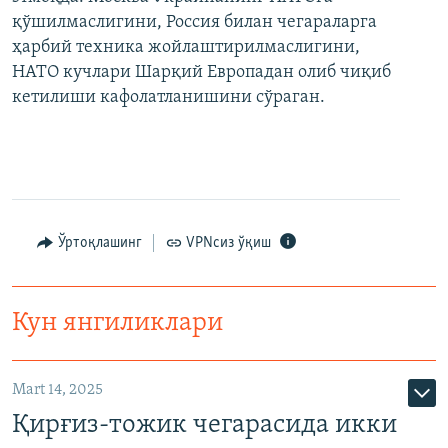
қўшилмаслигини, Россия билан чегараларга
ҳарбий техника жойлаштирилмаслигини,
НАТО кучлари Шарқий Европадан олиб чиқиб
кетилиши кафолатланишини сўраган.
Ўртоқлашинг
VPNсиз ўқиш
Кун янгиликлари
Mart 14, 2025
Қирғиз-тожик чегарасида икки