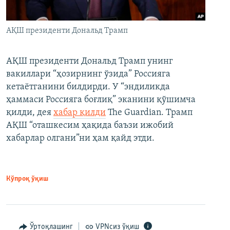
АҚШ президенти Дональд Трамп
АҚШ президенти Дональд Трамп унинг
вакиллари “ҳозирнинг ўзида” Россияга
кетаётганини билдирди. У “эндиликда
ҳаммаси Россияга боғлиқ” эканини қўшимча
қилди, дея
хабар қилди
The Guardian. Трамп
АҚШ “оташкесим ҳақида баъзи ижобий
хабарлар олгани”ни ҳам қайд этди.
Кўпроқ ўқиш
Ўртоқлашинг
VPNсиз ўқиш