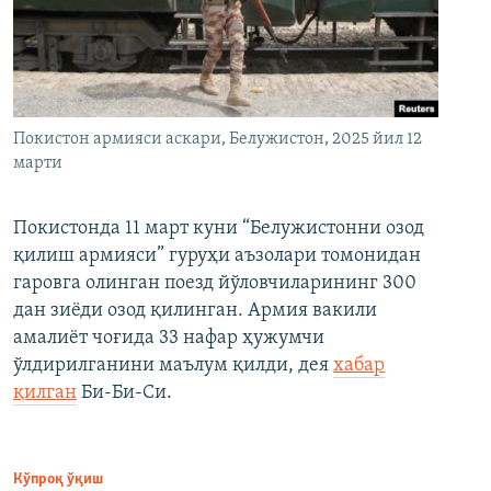
Покистон армияси аскари, Белужистон, 2025 йил 12
марти
Покистонда 11 март куни “Белужистонни озод
қилиш армияси” гуруҳи аъзолари томонидан
гаровга олинган поезд йўловчиларининг 300
дан зиёди озод қилинган. Армия вакили
амалиёт чоғида 33 нафар ҳужумчи
ўлдирилганини маълум қилди, дея
хабар
қилган
Би-Би-Си.
Кўпроқ ўқиш