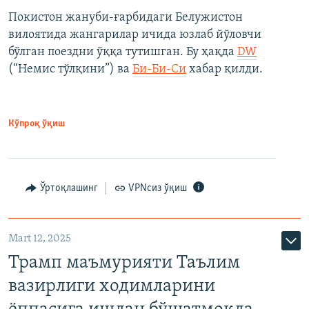
Покистон жануби-ғарбидаги Белужистон
вилоятида жангарилар ичида юзлаб йўловчи
бўлган поездни ўққа тутишган. Бу ҳақда
DW
(“Немис тўлқини”) ва
Би-Би-Си
хабар қилди.
Кўпроқ ўқиш
Ўртоқлашинг
VPNсиз ўқиш
Mart 12, 2025
Трамп маъмурияти Таълим
вазирлиги ходимларини