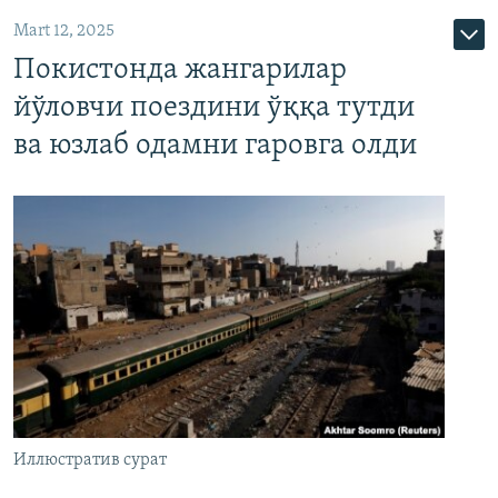
Mart 12, 2025
Покистонда жангарилар
йўловчи поездини ўққа тутди
ва юзлаб одамни гаровга олди
Иллюстратив сурат