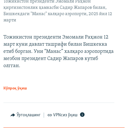
Тожикистон президенти Эмомали Раҳмон
қирғизистонлик ҳамкасби Садир Жапаров билан,
Бишкекдаги "Манас" халқаро аэропорти, 2025 йил 12
марти
Тожикистон президенти Эмомали Раҳмон 12
март куни давлат ташрифи билан Бишкекка
етиб борган. Уни “Манас” халқаро аэропортида
мезбон президент Садир Жапаров кутиб
олгган.
Кўпроқ ўқиш
Ўртоқлашинг
VPNсиз ўқиш