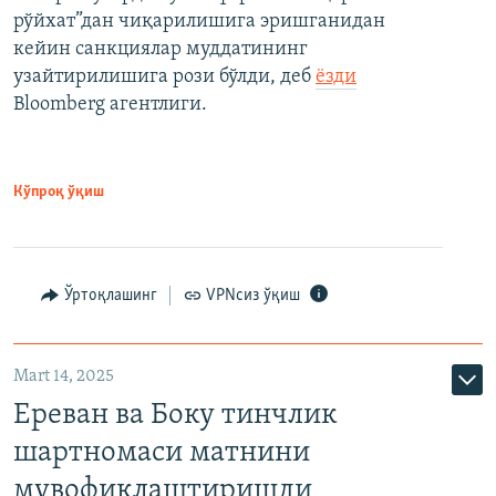
рўйхат”дан чиқарилишига эришганидан
кейин санкциялар муддатининг
узайтирилишига рози бўлди, деб
ёзди
Bloomberg агентлиги.
Кўпроқ ўқиш
Ўртоқлашинг
VPNсиз ўқиш
Mart 14, 2025
Ереван ва Боку тинчлик
шартномаси матнини
мувофиқлаштиришди