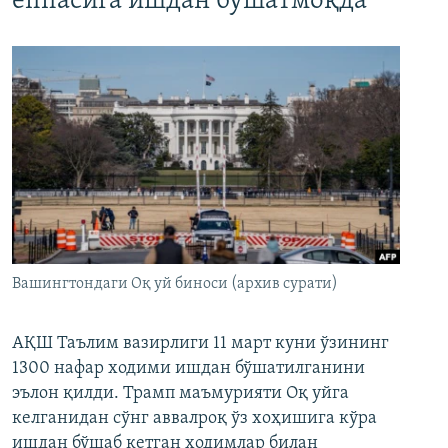
ёппасига ишдан бўшатмоқда
Вашингтондаги Оқ уй биноси (архив сурати)
АҚШ Таълим вазирлиги 11 март куни ўзининг
1300 нафар ходими ишдан бўшатилганини
эълон қилди. Трамп маъмурияти Оқ уйга
келганидан сўнг аввалроқ ўз хоҳишига кўра
ишдан бўшаб кетган ходимлар билан