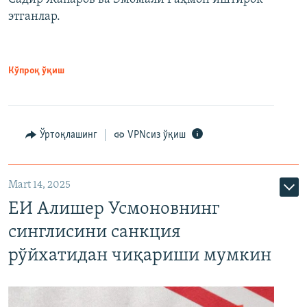
этганлар.
Кўпроқ ўқиш
Ўртоқлашинг
VPNсиз ўқиш
Mart 14, 2025
ЕИ Алишер Усмоновнинг
синглисини санкция
рўйхатидан чиқариши мумкин