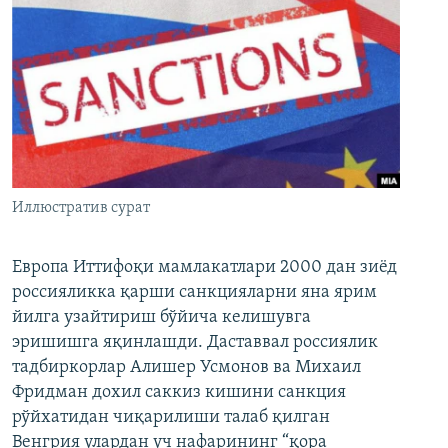
Иллюстратив сурат
Европа Иттифоқи мамлакатлари 2000 дан зиёд
россияликка қарши санкцияларни яна ярим
йилга узайтириш бўйича келишувга
эришишга яқинлашди. Даставвал россиялик
тадбиркорлар Алишер Усмонов ва Михаил
Фридман дохил саккиз кишини санкция
рўйхатидан чиқарилиши талаб қилган
Венгрия улардан уч нафарининг “қора