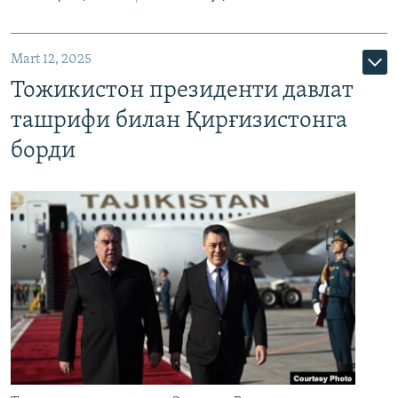
Mart 12, 2025
Тожикистон президенти давлат
ташрифи билан Қирғизистонга
борди