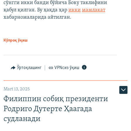
сўнгги икки банди бўйича Боку таклифини
қабул қилган. Бу ҳақда ҳар
икки
мамлакат
хабарномаларида айтилган.
Кўпроқ ўқиш
Ўртоқлашинг
VPNсиз ўқиш
Mart 13, 2025
Филиппин собиқ президенти
Родриго Дутерте Ҳаагада
судланади