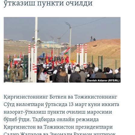
ўтказиш пункти очилди
Қирғизистоннинг Боткен ва Тожикистоннинг
Сўғд вилоятлари ўртасида 13 март куни иккита
назорат-ўтказиш пункти очилиш маросими
бўлиб ўтди. Тадбирда онлайн режмида
Қирғизистон ва Тожикистон президентлари
Садир Жапаров ва Эмомали Раҳмон иштирок