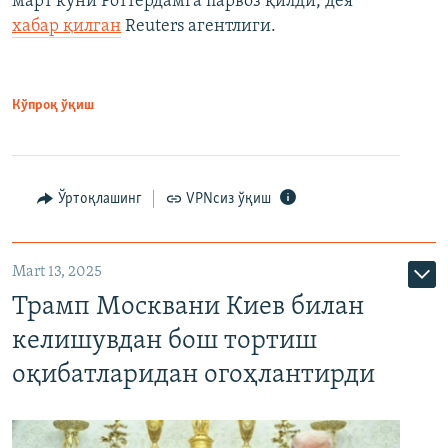
март куни Роттердамга парвоз қилди, дея
хабар қилган
Reuters агентлиги.
Кўпроқ ўқиш
Ўртоқлашинг
VPNсиз ўқиш
Mart 13, 2025
Трамп Москвани Киев билан
келишувдан бош тортиш
оқибатларидан огоҳлантирди