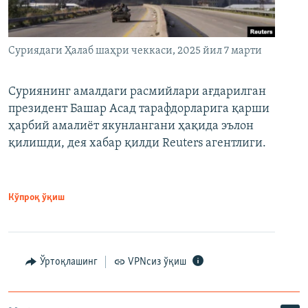
Суриядаги Ҳалаб шаҳри чеккаси, 2025 йил 7 марти
Суриянинг амалдаги расмийлари ағдарилган
президент Башар Асад тарафдорларига қарши
ҳарбий амалиёт якунлангани ҳақида эълон
қилишди, дея хабар қилди Reuters агентлиги.
Кўпроқ ўқиш
Ўртоқлашинг
VPNсиз ўқиш