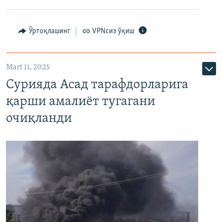
Ўртоқлашинг
VPNсиз ўқиш
Mart 11, 2025
Сурияда Асад тарафдорларига
қарши амалиёт тугагани
очиқланди