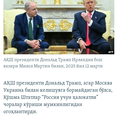
АҚШ президенти Дональд Трамп Ирландия бош
вазири Михол Мартин билан, 2025 йил 12 марти
АҚШ президенти Дональд Трамп, агар Москва
Украина билан келишувга бормайдиган бўлса,
Қўшма Штатлар “Россия учун ҳалокатли”
чоралар кўриши мумкинлигидан
огоҳлантирди.