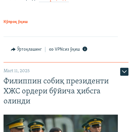
Кўпроқ ўқиш
Ўртоқлашинг
VPNсиз ўқиш
Mart 11, 2025
Филиппин собиқ президенти
ХЖС ордери бўйича ҳибсга
олинди