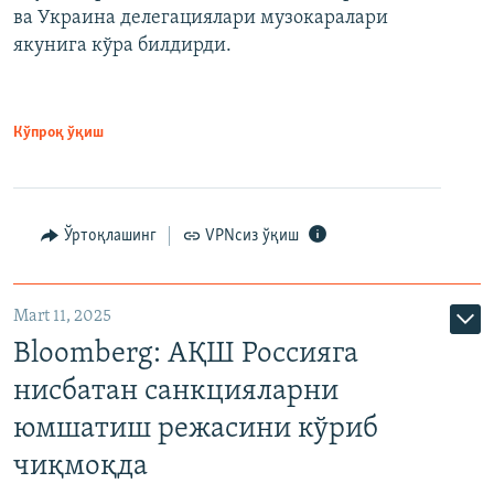
ва Украина делегациялари музокаралари
якунига кўра билдирди.
Кўпроқ ўқиш
Ўртоқлашинг
VPNсиз ўқиш
Mart 11, 2025
Bloomberg: АҚШ Россияга
нисбатан санкцияларни
юмшатиш режасини кўриб
чиқмоқда