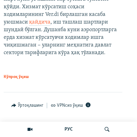
қўйди. Хизмат кўрсатиш соҳаси
ходимларининг Ver.di бирлашган касаба
уюшмаси
қайдича
, иш ташлаш шартлари
шундай бўлган. Душанба куни аэропортларга
ерда хизмат кўрсатувчи ходимлар ишга
чиқишмаган − уларнинг меҳнатига давлат
сектори тарифларига кўра ҳақ тўланади.
Кўпроқ ўқиш
Ўртоқлашинг
VPNсиз ўқиш
РУС