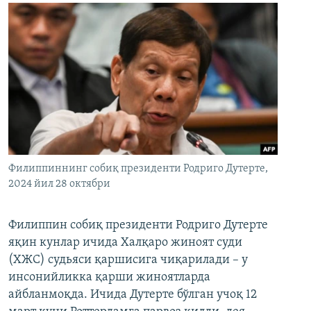
Филиппиннинг собиқ президенти Родриго Дутерте,
2024 йил 28 октябри
Филиппин собиқ президенти Родриго Дутерте
яқин кунлар ичида Халқаро жиноят суди
(ХЖС) судьяси қаршисига чиқарилади – у
инсонийликка қарши жиноятларда
айбланмоқда. Ичида Дутерте бўлган учоқ 12