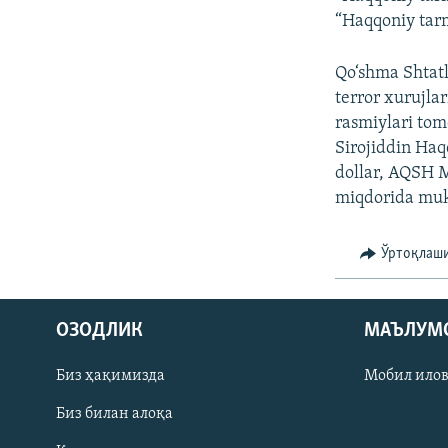
“Haqqoniy tarm
Qo‘shma Shtat
terror xurujla
rasmiylari to
Sirojiddin Haq
dollar, AQSH M
miqdorida mukof
Ўртоқлаш
На русском
ОЗОДЛИК
МАЪЛУМ
ИЖТИМОИЙ ТАРМОҚЛАР
Биз ҳақимизда
Мобил ило
Биз билан алоқа