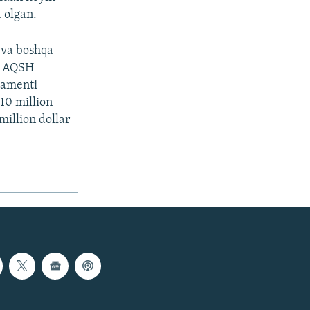
 olgan.
 va boshqa
iy AQSH
tamenti
10 million
million dollar