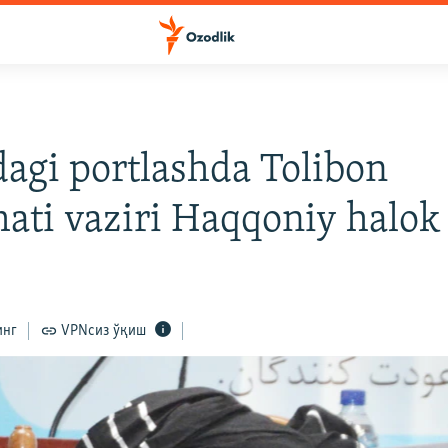
agi portlashda Tolibon
ti vaziri Haqqoniy halok 
инг
VPNсиз ўқиш