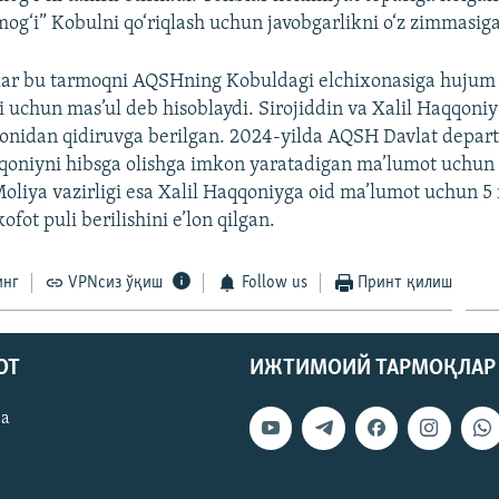
og‘i” Kobulni qo‘riqlash uchun javobgarlikni o‘z zimmasiga
lar bu tarmoqni AQSHning Kobuldagi elchixonasiga hujum
ri uchun mas’ul deb hisoblaydi. Sirojiddin va Xalil Haqqon
monidan qidiruvga berilgan. 2024-yilda AQSH Davlat depar
qoniyni hibsga olishga imkon yaratadigan ma’lumot uchun 
oliya vazirligi esa Xalil Haqqoniyga oid ma’lumot uchun 5 
ot puli berilishini e’lon qilgan.
инг
VPNсиз ўқиш
Follow us
Принт қилиш
ОТ
ИЖТИМОИЙ ТАРМОҚЛАР
ва