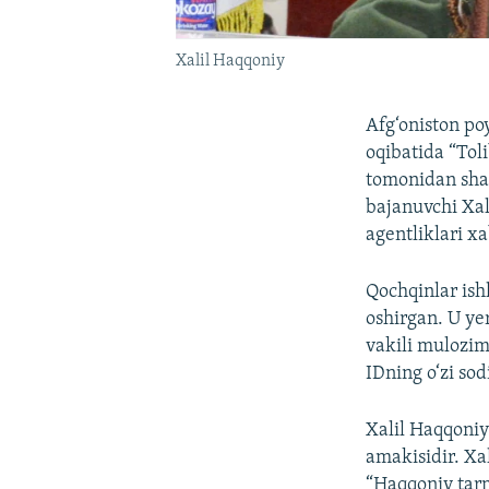
Xalil Haqqoniy
Afg‘oniston po
oqibatida “Toli
tomonidan shak
bajanuvchi Xal
agentliklari xa
Qochqinlar ish
oshirgan. U ye
vakili mulozim 
IDning o‘zi so
Xalil Haqqoniy 
amakisidir. Xal
“Haqqoniy tarm