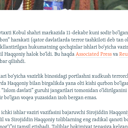
ytaxti Kobul shahri markazida 11-dekabr kuni sodir bo‘lgan
bon” harakati (qator davlatlarda terror tashkiloti deb tan o
llantirilgan hukumatning qochqinlar ishlari bo‘yicha vaziri
il Haqqoniy halok bo‘ldi. Bu haqda
Associated Press
va
Reu
bar qilishdi.
lari bo‘yicha vazirlik binosidagi portlashni xudkush terror
rda Haqqoniy bilan birgalikda yana olti kishi qurbon bo‘lga
“Islom davlati” guruhi jangarilari tomonidan o‘ldirilganini
dir bo‘lgan voqea yuzasidan izoh bergan emas.
ichki ishlar vaziri vazifasini bajaruvchi Sirojiddin Haqqon
il va Sirojiddin Haqqoniy toliblarning eng radikal qanoti b
og‘i”ni tamsil etishadi. Toliblar hokimiyat tepasiga kelga