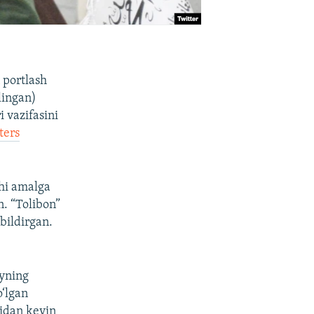
 portlash
lingan)
 vazifasini
ters
chi amalga
n. “Tolibon”
 bildirgan.
iyning
o‘lgan
nidan keyin