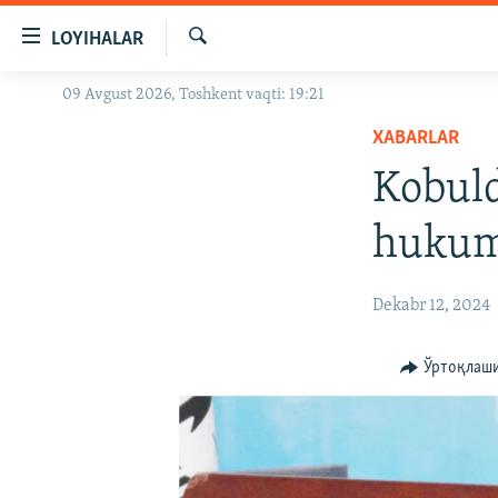
Линклар
LOYIHALAR
Бош
мавзуларга
Излаш
09 Avgust 2026, Toshkent vaqti: 19:21
OZODLIK SURISHTIRUVLARI
ўтинг
Асосий
XABARLAR
OZODVIDEO
навигацияга
Kobuld
OZODARXIV
ўтинг
Қидиришга
hukuma
ўтинг
Dekabr 12, 2024
Ўртоқлаш