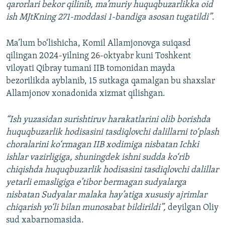
qarorlari bekor qilinib, ma’muriy huquqbuzarlikka oid
ish MJtKning 271-moddasi 1-bandiga asosan tugatildi”
.
Ma’lum bo‘lishicha, Komil Allamjonovga suiqasd
qilingan 2024-yilning 26-oktyabr kuni Toshkent
viloyati Qibray tumani IIB tomonidan mayda
bezorilikda ayblanib, 15 sutkaga qamalgan bu shaxslar
Allamjonov xonadonida xizmat qilishgan.
“Ish yuzasidan surishtiruv harakatlarini olib borishda
huquqbuzarlik hodisasini tasdiqlovchi dalillarni to‘plash
choralarini ko‘rmagan IIB xodimiga nisbatan Ichki
ishlar vazirligiga, shuningdek ishni sudda ko‘rib
chiqishda huquqbuzarlik hodisasini tasdiqlovchi dalillar
yetarli emasligiga e’tibor bermagan sudyalarga
nisbatan Sudyalar malaka hay’atiga xususiy ajrimlar
chiqarish yo‘li bilan munosabat bildirildi”,
deyilgan Oliy
sud xabarnomasida.