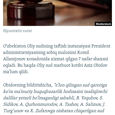
Illyustrativ surat
O‘zbekiston Oliy sudining taftish instansiyasi Prezident
administratsiyasining sobiq mulozimi Komil
Allamjonov xonadonida xizmat qilgan 7 nafar shaxsni
oqladi. Bu haqda Oliy sud matbuot kotibi Aziz Obidov
ma’lum qildi.
Obidovning bildirishicha,
“e’lon qilingan sud qaroriga
ko‘ra ma’muriy huquqbuzarlik hodisasini tasdiqlovchi
dalillar yetarli bo‘lmaganligi sababli, B. Yoqubov, S.
Sidikov, A. Qurbonmurodov, A. Tashov, A. Salimov, J.
Turg‘unov va X. Zufarovga nisbatan chiqarilgan sud