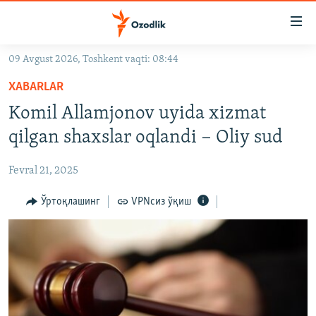
Линклар
Бош
мавзуларга
09 Avgust 2026, Toshkent vaqti: 08:44
ўтинг
OZODLIK SURISHTIRUVLARI
Асосий
XABARLAR
OZODVIDEO
навигацияга
Komil Allamjonov uyida xizmat
ўтинг
OZODARXIV
qilgan shaxslar oqlandi − Oliy sud
Қидиришга
ўтинг
На русском
Fevral 21, 2025
ИЖТИМОИЙ ТАРМОҚЛАР
Ўртоқлашинг
VPNсиз ўқиш
Озодлик бошқа тилларда