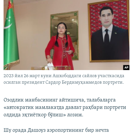
2023 йил 26 март куни Ашхободдаги сайлов участкасида
осилган президент Сардор Бердимуҳаммедов портрети.
Озодлик манбасининг айтишича, талабаларга
«автократик мамлакатда давлат раҳбари портрети
олдида эҳтиёткор бўлиш» лозим.
Шу орада Дашоуз аэропортининг бир нечта