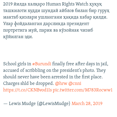
2019 йилда халқаро Human Rights Watch ҳуқуқ
ташкилоти худди шундай айблов билан бир гуруҳ
мактаб қизлари ушлангани ҳақида хабар қилди.
Улар фойдаланган дарсликда президент
портретига муй, парик ва кўзойнак чизиб
қўйилган эди.
School girls in
#Burundi
finally free after days in jail,
accused of scribbling on the president’s photo. They
should never have been arrested in the first place.
Charges shld be dropped.
@hrw
@cnni
https://t.co/CKNBvod1Is
pic.twitter.com/M783Rocww1
— Lewis Mudge (@LewisMudge)
March 28, 2019