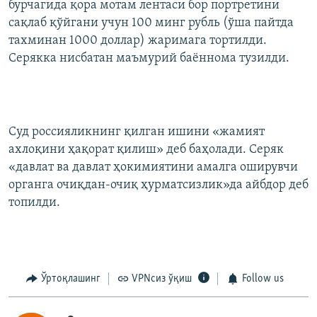
бурчагида қора мотам лентаси бор портретини
сақлаб қўйгани учун 100 минг рубль (ўша пайтда
тахминан 1000 доллар) жаримага тортилди.
Серякка нисбатан маъмурий баённома тузилди.
Суд россияликнинг қилган ишини «жамият
ахлоқини ҳақорат қилиш» деб баҳолади. Серяк
«давлат ва давлат ҳокимиятини амалга оширувчи
органга очиқдан-очиқ ҳурматсизлик»да айбдор деб
топилди.
Ўртоқлашинг
VPNсиз ўқиш
Follow us