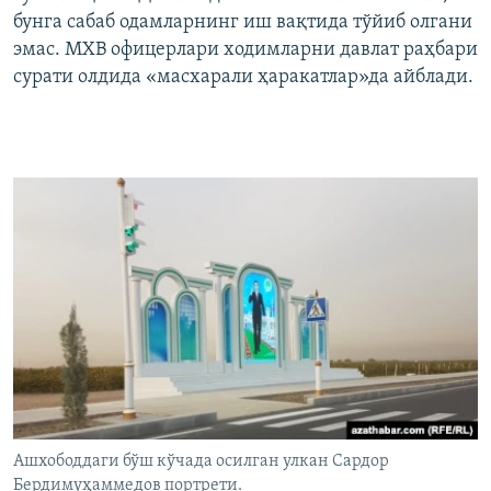
бунга сабаб одамларнинг иш вақтида тўйиб олгани
эмас. МХВ офицерлари ходимларни давлат раҳбари
сурати олдида «масхарали ҳаракатлар»да айблади.
Ашхободдаги бўш кўчада осилган улкан Сардор
Бердимуҳаммедов портрети.