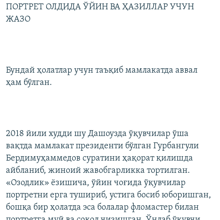
ПОРТРЕТ ОЛДИДА ЎЙИН ВА ҲАЗИЛЛАР УЧУН
ЖАЗО
Бундай ҳолатлар учун таъқиб мамлакатда аввал
ҳам бўлган.
2018 йили худди шу Дашоузда ўқувчилар ўша
вақтда мамлакат президенти бўлган Гурбангули
Бердимуҳаммедов суратини ҳақорат қилишда
айбланиб, жиноий жавобгарликка тортилган.
«Озодлик» ёзишича, ўйин чоғида ўқувчилар
портретни ерга тушириб, устига босиб юборишган,
бошқа бир ҳолатда эса болалар фломастер билан
портретга муй ва соқол чизишган. Ўнлаб ўқувчи