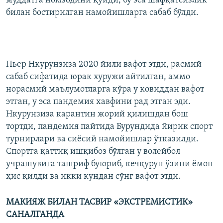
муддатга номзодини қўйди, бу эса шафқатсизлик
билан бостирилган намойишларга сабаб бўлди.
Пьер Нкурунзиза 2020 йили вафот этди, расмий
сабаб сифатида юрак хуружи айтилган, аммо
норасмий маълумотларга кўра у ковиддан вафот
этган, у эса пандемия хавфини рад этган эди.
Нкурунзиза карантин жорий қилишдан бош
тортди, пандемия пайтида Бурундида йирик спорт
турнирлари ва сиёсий намойишлар ўтказилди.
Спортга қаттиқ ишқибоз бўлган у волейбол
учрашувига ташриф буюриб, кечқурун ўзини ёмон
ҳис қилди ва икки кундан сўнг вафот этди.
МАКИЯЖ БИЛАН ТАСВИР «ЭКСТРЕМИСТИК»
САНАЛГАНДА