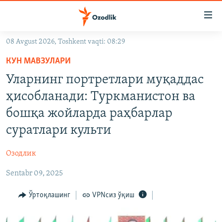
Линклар
Бош
мавзуларга
08 Avgust 2026, Toshkent vaqti: 08:29
ўтинг
OZODLIK SURISHTIRUVLARI
Асосий
КУН МАВЗУЛАРИ
OZODVIDEO
навигацияга
Уларнинг портретлари муқаддас
ўтинг
OZODARXIV
ҳисобланади: Туркманистон ва
Қидиришга
ўтинг
бошқа жойларда раҳбарлар
На русском
суратлари культи
ИЖТИМОИЙ ТАРМОҚЛАР
Озодлик
Sentabr 09, 2025
Ўртоқлашинг
VPNсиз ўқиш
Озодлик бошқа тилларда