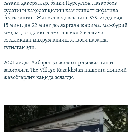
оғзаки ҳақоратлар, балки Нурсултон Назарбоев
суратини ҳақорат қилиш ҳам жиноят сифатида
белгиланган. Жиноят кодексининг 373-моддасида
15 мингдан 22 минг долларгача жарима, мажбурий
меҳнат, озодликни чеклаш ёки 3 йилгача
озодликдан маҳрум қилиш жазоси назарда
тутилган эди.
2021 йилда Ахборот ва жамоат ривожланиши
вазирлиги The Village Kazakhstan нашрига жиноий
жавобгарлик ҳақида эслатди.