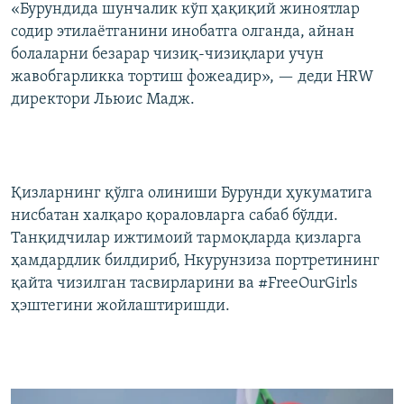
«Бурундида шунчалик кўп ҳақиқий жиноятлар
содир этилаётганини инобатга олганда, айнан
болаларни безарар чизиқ-чизиқлари учун
жавобгарликка тортиш фожеадир», — деди HRW
директори Льюис Мадж.
Қизларнинг қўлга олиниши Бурунди ҳукуматига
нисбатан халқаро қораловларга сабаб бўлди.
Танқидчилар ижтимоий тармоқларда қизларга
ҳамдардлик билдириб, Нкурунзиза портретининг
қайта чизилган тасвирларини ва #FreeOurGirls
ҳэштегини жойлаштиришди.