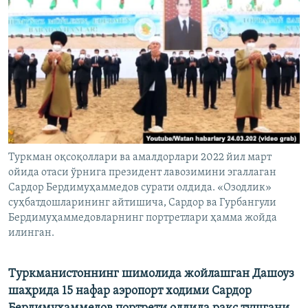
Туркман оқсоқоллари ва амалдорлари 2022 йил март
ойида отаси ўрнига президент лавозимини эгаллаган
Сардор Бердимуҳаммедов сурати олдида. «Озодлик»
суҳбатдошларининг айтишича, Сардор ва Гурбангули
Бердимуҳаммедовларнинг портретлари ҳамма жойда
илинган.
Туркманистоннинг шимолида жойлашган Дашоуз
шаҳрида 15 нафар аэропорт ходими Сардор