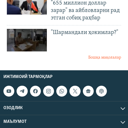
"655 миллион доллар
зарар" ва айбловларни рад
этган собиқ раҳбар
"Шармандали ҳокимлар?"
Бошқа мақолалар
ИЖТИМОИЙ ТАРМОҚЛАР
ОЗОДЛИК
МАЪЛУМОТ