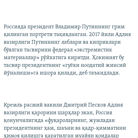
Россияда президент Владимир Путиннинг грим
қилинган портрети тақиқланган. 2017 йили Адлия
вазирлиги Путиннинг лаблари ва киприклари
бўялган тасвирини федерал «экстремистик
материаллар» рўйхатига киритди. Ҳокимият бу
тасвир президентнинг «гуёки ноодатий жинсий
йўналиши»га ишора қилади, деб таъкидлади.
Кремль расмий вакили Дмитрий Песков Адлия
вазирлиги қарорини шарҳлар экан, Россия
қонунчилигида «фуқароларнинг, жумладан
президентнинг ҳам, шаъни ва қадр-қимматини
ҳимоя қилишга қаратилган муайян қоидалар