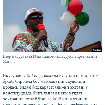
Пьер Нкурунзиза 15 йил давомида Бурунди президенти
бўлган.
Нкурунзиза 15 йил давомида Бурунди президенти
бўлиб, бир неча бор мамлакатни «худонинг
иродаси билан бошқараётгани»ни айтган. У
Конституцияда белгиланган икки муддат
чекловини четлаб ўтди ва 2015 йили учинчи