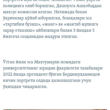
полицияга олиб борилган, Дашоузга Ашхободдан
махсус комиссия келган. Натижада баъзи
ўқувчилар қўйиб юборилган, бошқалари эса
«тартибни бузиш», «жанг» ва «мактаб мулкига
зарар етказиш» айбловлари билан 3 йилдан 5
йилгача озодликдан маҳрум этилган.
Ўтган йили эса Махтумқули номидаги
университетнинг юридик факультети талабалари
2022 йилда президент бўлган Бердимуҳаммедов
кичик портрети олдида ҳазиллашгани учун
ўқишдан чиқарилган.