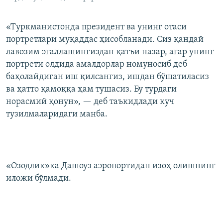
«Туркманистонда президент ва унинг отаси
портретлари муқаддас ҳисобланади. Сиз қандай
лавозим эгаллашингиздан қатъи назар, агар унинг
портрети олдида амалдорлар номуносиб деб
баҳолайдиган иш қилсангиз, ишдан бўшатиласиз
ва ҳатто қамоққа ҳам тушасиз. Бу турдаги
норасмий қонун», — деб таъкидлади куч
тузилмаларидаги манба.
«Озодлик»ка Дашоуз аэропортидан изоҳ олишнинг
иложи бўлмади.