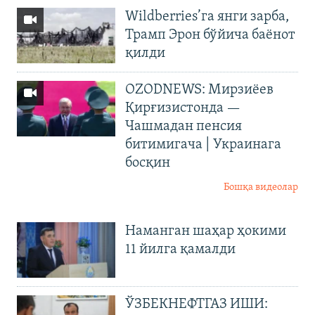
Wildberries’га янги зарба,
Трамп Эрон бўйича баёнот
қилди
OZODNEWS: Мирзиёев
Қирғизистонда —
Чашмадан пенсия
битимигача | Украинага
босқин
Бошқа видеолар
Наманган шаҳар ҳокими
11 йилга қамалди
ЎЗБЕКНЕФТГАЗ ИШИ: