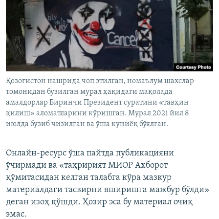
Қозоғистон нашрида чоп этилган, номаълум шахслар
томонидан бузилган мурал ҳақидаги мақолада
амалдорлар Биринчи Президент суратини «тавҳин
қилиш» аломатларини кўришган. Мурал 2021 йил 8
июлда бузиб чизилган ва ўша куниёқ бўялган.
Онлайн-ресурс ўша пайтда публикацияни
ўчирмади ва «таҳририят МИОР Ахборот
қўмитасидан келган талабга кўра мазкур
материалдаги тасвирни яширишга мажбур бўлди»
деган изоҳ қўшди. Ҳозир эса бу материал очиқ
эмас.