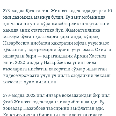
373-модда Қозоғистон Жиноят кодексида деярли 10
йил давомида мавжуд бўлди. Бу вақт мобайнида
қанча киши унга кўра жавобгарликка тортилгани
ҳақида аниқ статистика йўқ. Жамоатчиликка
маълум бўлган ҳолатларга қараганда, кўпроқ
Назарбоевга нисбатан ҳақоратли ифода учун жазо
қўлланган, портретларни бузиш учун эмас. Охирги
ишлардан бири — қарағандалик Арман Хасенов
иши. 2020 йилда у Назарбоев ва унинг оила
аъзоларига нисбатан ҳақоратли сўзлар ишлатган
видеомурожаати учун уч йилга озодликни чеклаш
жазосига ҳукм қилинган.
373-модда 2022 йил Январь воқеаларидан бир йил
ўтиб Жиноят кодексидан чиқариб ташланди. Бу
воқеалар Назарбоев таъсирини заифлатган эди.
Конституциядан биринчи президент ҳақидаги