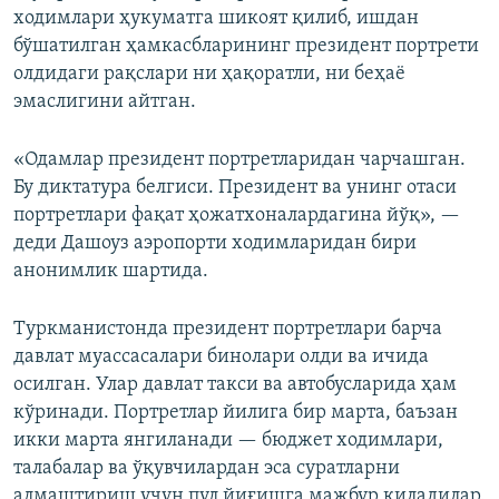
ходимлари ҳукуматга шикоят қилиб, ишдан
бўшатилган ҳамкасбларининг президент портрети
олдидаги рақслари ни ҳақоратли, ни беҳаё
эмаслигини айтган.
«Одамлар президент портретларидан чарчашган.
Бу диктатура белгиси. Президент ва унинг отаси
портретлари фақат ҳожатхоналардагина йўқ», —
деди Дашоуз аэропорти ходимларидан бири
анонимлик шартида.
Туркманистонда президент портретлари барча
давлат муассасалари бинолари олди ва ичида
осилган. Улар давлат такси ва автобусларида ҳам
кўринади. Портретлар йилига бир марта, баъзан
икки марта янгиланади — бюджет ходимлари,
талабалар ва ўқувчилардан эса суратларни
алмаштириш учун пул йиғишга мажбур қиладилар.