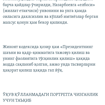
барча қайдлар ўчирилди, Назарбоевга «елбоси»
(миллат етакчиси) унвонини ва унга ҳамда
оиласига дахлсизлик ва кўплаб имтиёзлар берган
махсус қонун ҳам бекор қилинди.
Жиноят кодексида ҳозир ҳам «Президентнинг
шаъни ва қадр-қимматига тажовуз қилиш ва
унинг фаолиятига тўсқинлик қилиш» ҳақида
модда сақланиб қолган, аммо унда тасвирларни
ҳақорат қилиш ҳақида гап йўқ.
ЎҚУВ ҚЎЛЛАНМАДАГИ ПОРТРЕТГА ЧИЗГАНЛИК
УЧУН ТАЪҚИБ