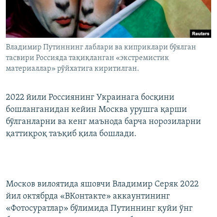
Владимир Путиннинг лаблари ва киприклари бўялган
тасвири Россияда тақиқланган «экстремистик
материаллар» рўйхатига киритилган.
2022 йили Россиянинг Украинага босқини
бошланганидан кейин Москва урушга қарши
бўлганларни ва кенг маънода барча норозиларни
қаттиқроқ таъқиб қила бошлади.
Москов вилоятида яшовчи Владимир Серяк 2022
йил октябрда «ВКонтакте» аккаунтининг
«Фотосуратлар» бўлимида Путиннинг қуйи ўнг