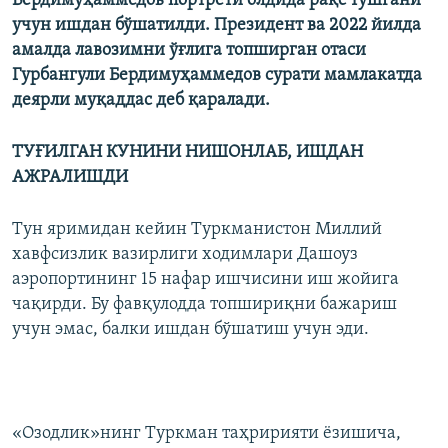
Бердимуҳаммедов портрети олдида рақс тушгани
учун ишдан бўшатилди. Президент ва 2022 йилда
амалда лавозимни ўғлига топширган отаси
Гурбангули Бердимуҳаммедов сурати мамлакатда
деярли муқаддас деб қаралади.
ТУҒИЛГАН КУНИНИ НИШОНЛАБ, ИШДАН
АЖРАЛИШДИ
Тун яримидан кейин Туркманистон Миллий
хавфсизлик вазирлиги ходимлари Дашоуз
аэропортининг 15 нафар ишчисини иш жойига
чақирди. Бу фавқулодда топшириқни бажариш
учун эмас, балки ишдан бўшатиш учун эди.
«Озодлик»нинг Туркман таҳририяти ёзишича,