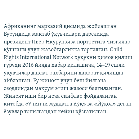
Африканинг марказий қисмида жойлашган
Бурундида мактаб ўқувчилари дарсликда
президент Пьер Нкурунзиза портретига чизгилар
қўшгани учун жавобгарликка тортилган. Child
Rights International Network ҳуқуқни ҳимоя қилиш
гуруҳи 2016 йилда хабар қилишича, 14–19 ёшли
ўқувчилар давлат раҳбарини ҳақорат қилишда
айбланган. Бу жиноят учун беш йилгача
озодликдан маҳрум этиш жазоси белгиланган.
Жиноят иши бир неча синфлар фойдаланган
китобда «Учинчи муддатга йўқ» ва «Йўқол» деган
ёзувлар топилгандан кейин қўзғатилган.