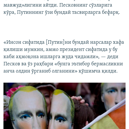
мавжуд»лигини айтди. Песковнинг сўзларига
кўра, Путиннинг ўзи бундай тасвирларга бефарқ.
«Инсон сифатида [Путин]ни бундай нарсалар хафа
қилиши мумкин, аммо президент сифатида у бу
каби аҳмоқона ишларга жуда чидамли», — деди
Песков ва ўз раҳбари «бунга эътибор бермасликни
анча олдин ўрганиб олганини» қўшимча қилди.