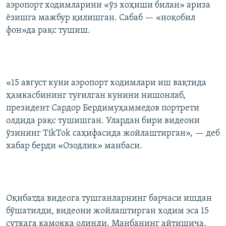
аэропорт ходимларини «ўз хоҳиши билан» ариза
ёзишга мажбур қилишган. Сабаб — «ноқобил
фон»да рақс тушиш.
«15 август куни аэропорт ходимлари иш вақтида
ҳамкасбининг туғилган кунини нишонлаб,
президент Сардор Бердимуҳаммедов портрети
олдида рақс тушишган. Улардан бири видеони
ўзининг TikTok саҳифасида жойлаштирган», — деб
хабар берди «Озодлик» манбаси.
Оқибатда видеога тушганларнинг барчаси ишдан
бўшатилди, видеони жойлаштирган ходим эса 15
суткага қамоққа олинди. Манбанинг айтишича,