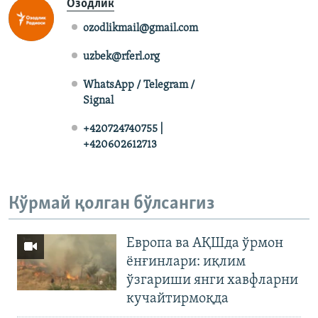
Озодлик
ozodlikmail@gmail.com
uzbek@rferl.org
WhatsApp / Telegram /
Signal
+420724740755 |
+420602612713
Кўрмай қолган бўлсангиз
Европа ва АҚШда ўрмон
ёнғинлари: иқлим
ўзгариши янги хавфларни
кучайтирмоқда