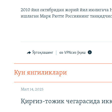
2010 йил октябридан жорий йил июлигача 
ишлаган Марк Рютте Россиянинг танқидчиси
Ўртоқлашинг
VPNсиз ўқиш
Кун янгиликлари
Mart 14, 2025
Қирғиз-тожик чегарасида ик