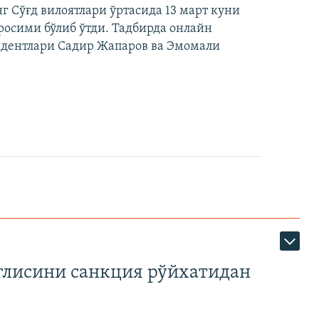
 Сўғд вилоятлари ўртасида 13 март куни
осими бўлиб ўтди. Тадбирда онлайн
идентлари Садир Жапаров ва Эмомали
глисини санкция рўйхатидан