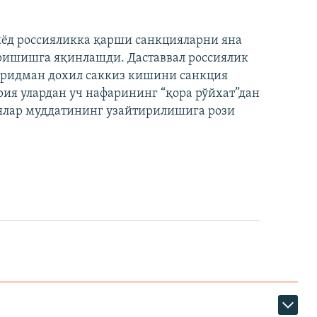
иёд россияликка қарши санкцияларни яна
ришишга яқинлашди. Даставвал россиялик
Фридман дохил саккиз кишини санкция
ия улардан уч нафарининг “қора рўйхат”дан
лар муддатининг узайтирилишига рози