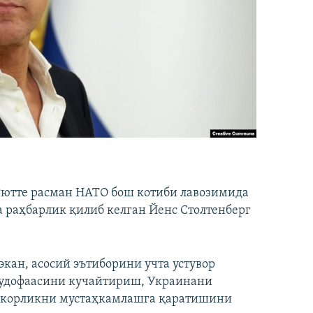
Рютте расман НАТО бош котиби лавозимида
а раҳбарлик қилиб келган Йенс Столтенберг
кан, асосий эътиборини учта устувор
удофаасини кучайтириш, Украинани
амкорликни мустаҳкамлашга қаратишини