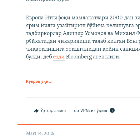
Европа Иттифоқи мамлакатлари 2000 дан з
ярим йилга узайтириш бўйича келишувга э
тадбиркорлар Алишер Усмонов ва Михаил 
рўйхатидан чиқарилиши талаб қилган Венгр
чиқарилишига эришганидан кейин санкция
бўлди, деб
ёзди
Bloomberg агентлиги.
Кўпроқ ўқиш
Ўртоқлашинг
VPNсиз ўқиш
Mart 14, 2025