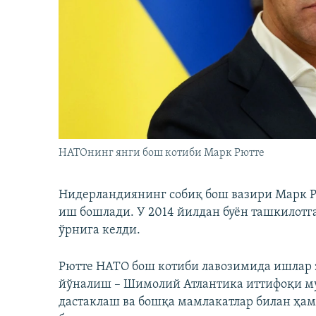
НАТОнинг янги бош котиби Марк Рютте
Нидерландиянинг собиқ бош вазири Марк 
иш бошлади. У 2014 йилдан буён ташкилотг
ўрнига келди.
Рютте НАТО бош котиби лавозимида ишлар э
йўналиш – Шимолий Атлантика иттифоқи м
дастаклаш ва бошқа мамлакатлар билан ҳ