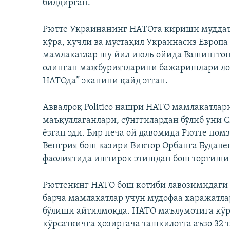
билдирган.
Рютте Украинанинг НАТОга кириши муддат
кўра, кучли ва мустақил Украинасиз Европа
мамлакатлар шу йил июль ойида Вашингтонд
олинган мажбуриятларини бажаришлари ло
НАТОда” эканини қайд этган.
Аввалроқ Politico нашри НАТО мамлакатлар
маъқуллаганлари, сўнггилардан бўлиб уни С
ёзган эди. Бир неча ой давомида Рютте ном
Венгрия бош вазири Виктор Орбанга Будап
фаолиятида иштирок этишдан бош тортиши
Рюттенинг НАТО бош котиби лавозимидаги 
барча мамлакатлар учун мудофаа харажат
бўлиши айтилмоқда. НАТО маълумотига кўр
кўрсаткичга ҳозиргача ташкилотга аъзо 32 