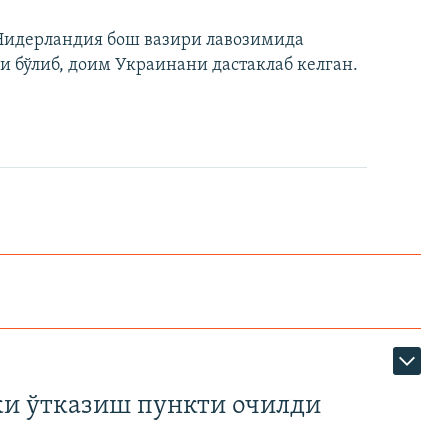
Нидерландия бош вазири лавозимида
 бўлиб, доим Украинани дастаклаб келган.
ки ўтказиш пункти очилди