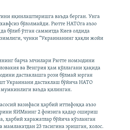
ини яқинлаштиришга ваъда берган. Унга
 хавфсиз бўлолмайди. Рютте НАТОга аъзо
а бўлиб ўтган саммитда Киев олдида
зимлиги, чунки “Украинанинг ҳақли жойи
ининг барча элчилари Рютте номзодини
ловакия ва Венгрия ҳам қўллагани ҳақида
зодини дастаклашга рози бўлмай юрган
ешт Украинани дастаклаш бўйича НАТО
 мумкинлиги ваъда қилинган.
асосий вазифаси ҳарбий иттифоққа аъзо
ларини ЯИМнинг 2 фоизига қадар ошириш
а, ҳарбий харажатлар бўйича кўзланган
та мамлакатдан 23 тасигина эришган, холос.