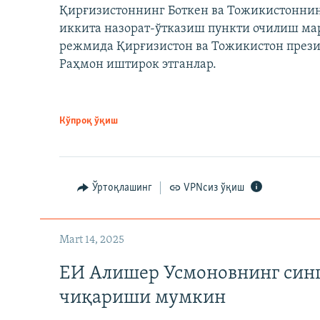
Қирғизистоннинг Боткен ва Тожикистоннинг
иккита назорат-ўтказиш пункти очилиш мар
режмида Қирғизистон ва Тожикистон през
Раҳмон иштирок этганлар.
Кўпроқ ўқиш
Ўртоқлашинг
VPNсиз ўқиш
Mart 14, 2025
ЕИ Алишер Усмоновнинг син
чиқариши мумкин