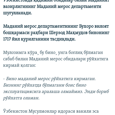
Ўзбекистонда қадимий обидалар билан Маданият
вазирлигининг Маданий мерос департаменти
шуғулланади.
Маданий мерос департаментининг Бухоро вилоят
бошқармаси раҳбари Шерзод Маҳмудов бинонинг
1717 йил қурилганини тасдиқлади.
Мулозимга кўра¸ бу бино¸ унга боғлиқ бўлмаган
сабаб билан Маданий мерос обидалари рўйхатига
кирмай қолган:
-
Бино маданий мерос рўйхатига кирмаган.
Бизнинг рўйхатда бўлмагани боис бино
эксплуатациясига аралаша олмаймиз. Энди бориб
рўйхатга оламан.
Ўзбекистон Мусулмонлар идораси вакили эса