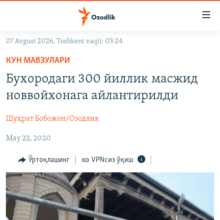
Линклар
Бош
мавзуларга
07 Avgust 2026, Toshkent vaqti: 03:24
ўтинг
OZODLIK SURISHTIRUVLARI
Асосий
КУН МАВЗУЛАРИ
OZODVIDEO
навигацияга
Бухородаги 300 йиллик масжид
ўтинг
OZODARXIV
новвойхонага айлантирилди
Қидиришга
ўтинг
На русском
Шуҳрат Бобожон/Озодлик
May 22, 2020
ИЖТИМОИЙ ТАРМОҚЛАР
Ўртоқлашинг
VPNсиз ўқиш
Озодлик бошқа тилларда