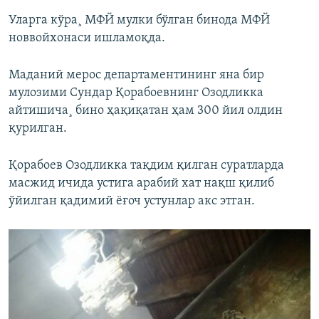
Уларга кўра¸ МФЙ мулки бўлган бинода МФЙ
новвойхонаси ишламоқда.
Маданий мерос департаментининг яна бир
мулозими Сундар Қорабоевнинг Озодликка
айтишича¸ бино ҳақиқатан ҳам 300 йил олдин
қурилган.
Қорабоев Озодликка тақдим қилган суратларда
масжид ичида устига арабий хат нақш қилиб
ўйилган қадимий ëғоч устунлар акс этган.