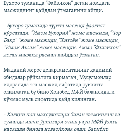
Бухоро туманида “Файзихон” деган номдаги
масжиднинг қайддан ўтмаганини айтди.
-
Бухоро туманида тўртта масжид фаолият
кўрсатади. “Имом Бухорий” жоме масжиди¸”Чор
Бакр” “жоме масжиди¸”Хитоён” жоме масжиди¸
“Имом Аъзам” жоме масжиди. Аммо “Файзихон”
деган масжид расман қайддан ўтмаган.
Маданий мерос департаментининг қадимий
обидалар рўйхатига кирмаган¸ Мусулмонлар
идорасида эса масжид сифатида рўйхатга
олинмаган бу бино Хонобод МФЙ балансидаги
кўчмас мулк сифатида қайд қилинган.
- Халқни нон маҳсулотлари билан таъминлаш ва
туманда ишчи ўринлари очиш учун МФЙ ўзига
қарашли бинода новвойхона очди. Барибир