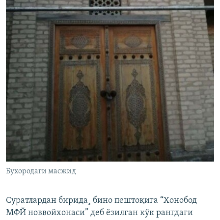
Бухородаги масжид
Суратлардан бирида¸ бино пештоқига “Хонобод
МФЙ новвойхонаси” деб ëзилган кўк рангдаги