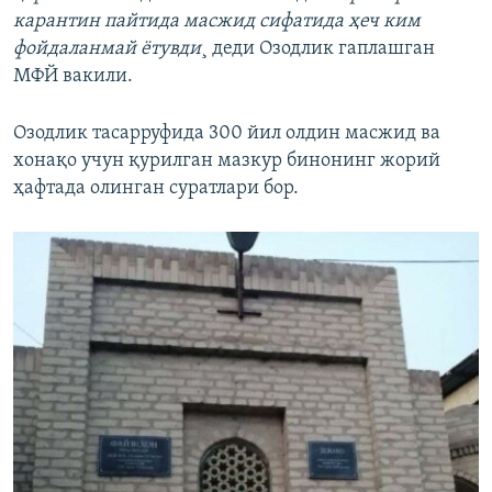
карантин пайтида масжид сифатида ҳеч ким
фойдаланмай ëтувди
¸ деди Озодлик гаплашган
МФЙ вакили.
Озодлик тасарруфида 300 йил олдин масжид ва
хонақо учун қурилган мазкур бинонинг жорий
ҳафтада олинган суратлари бор.