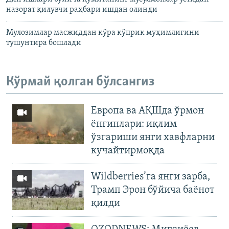
назорат қилувчи раҳбари ишдан олинди
Мулозимлар масжиддан кўра кўприк муҳимлигини
тушунтира бошлади
Кўрмай қолган бўлсангиз
Европа ва АҚШда ўрмон
ёнғинлари: иқлим
ўзгариши янги хавфларни
кучайтирмоқда
Wildberries’га янги зарба,
Трамп Эрон бўйича баёнот
қилди