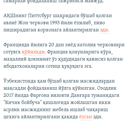
самарали фойдаланиш тажрибаси мавжуд.
АҚШнинг Питтсбург шаҳридаги бўшаб қолган
авлиë Жон черкови 1993 йили ëпилиб¸ пиво
пиширадиган корхонага айлантирилган
эд
и.
Францияда йилига 20 дан зиëд католик черковлари
сотувга
қўйилади
. Франция қонунларига кўра¸
маҳаллий ҳокимият ўз ҳудудидаги қавмсиз қолган
ибодатхоналарни сотиш ҳуқуқига эга.
Ўзбекистонда ҳам бўшаб қолган масжидлардан
мақсадли фойдаланиш йўлга қўйилган. Озодлик
2017 йилда Фарғона вилояти Данғара туманидаги
"Кичик бойбуча" қишлоғида жойлашган икки
асрлик масжиднинг мебель ишлаб чиқариш
цехига айлантирилгани ҳақида
ëзган
эди.