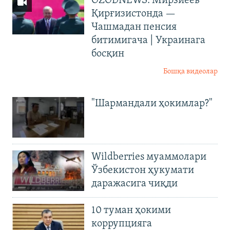
OZODNEWS: Мирзиёев
Қирғизистонда —
Чашмадан пенсия
битимигача | Украинага
босқин
Бошқа видеолар
"Шармандали ҳокимлар?"
Wildberries муаммолари
Ўзбекистон ҳукумати
даражасига чиқди
10 туман ҳокими
коррупцияга