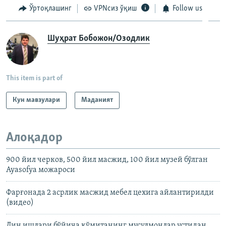
Ўртоқлашинг
VPNсиз ўқиш
Follow us
Шуҳрат Бобожон/Озодлик
This item is part of
Кун мавзулари
Маданият
Алоқадор
900 йил черков, 500 йил масжид, 100 йил музей бўлган
Ayasofya можароси
Фарғонада 2 асрлик масжид мебел цехига айлантирилди
(видео)
Дин ишлари бўйича қўмитанинг мусулмонлар устидан