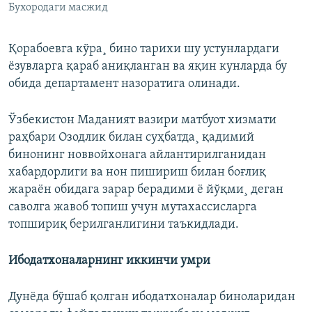
Бухородаги масжид
Қорабоевга кўра¸ бино тарихи шу устунлардаги
ëзувларга қараб аниқланган ва яқин кунларда бу
обида департамент назоратига олинади.
Ўзбекистон Маданият вазири матбуот хизмати
раҳбари Озодлик билан суҳбатда¸ қадимий
бинонинг новвойхонага айлантирилганидан
хабардорлиги ва нон пишириш билан боғлиқ
жараëн обидага зарар берадими ë йўқми¸ деган
саволга жавоб топиш учун мутахассисларга
топшириқ берилганлигини таъкидлади.
Ибодатхоналарнинг иккинчи умри
Дунëда бўшаб қолган ибодатхоналар биноларидан