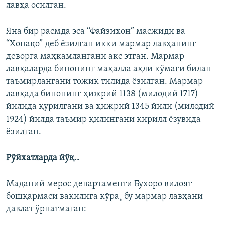
лавҳа осилган.
Яна бир расмда эса “Файзихон” масжиди ва
“Хонақо” деб ëзилган икки мармар лавҳанинг
деворга маҳкамлангани акс этган. Мармар
лавҳаларда бинонинг маҳалла аҳли кўмаги билан
таъмирлангани тожик тилида ëзилган. Мармар
лавҳада бинонинг ҳижрий 1138 (милодий 1717)
йилида қурилгани ва ҳижрий 1345 йили (милодий
1924) йилда таъмир қилингани кирилл ëзувида
ëзилган.
Рўйхатларда йўқ..
Маданий мерос департаменти Бухоро вилоят
бошқармаси вакилига кўра¸ бу мармар лавҳани
давлат ўрнатмаган: