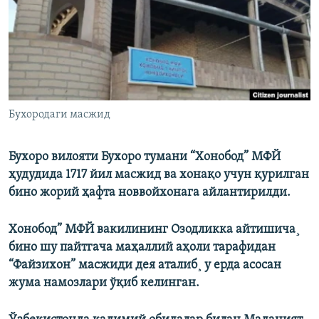
Бухородаги масжид
Бухоро вилояти Бухоро тумани “Хонобод” МФЙ
ҳудудида 1717 йил масжид ва хонақо учун қурилган
бино жорий ҳафта новвойхонага айлантирилди.
Хонобод” МФЙ вакилининг Озодликка айтишича¸
бино шу пайтгача маҳаллий аҳоли тарафидан
“Файзихон” масжиди дея аталиб¸ у ерда асосан
жума нaмозлари ўқиб келинган.