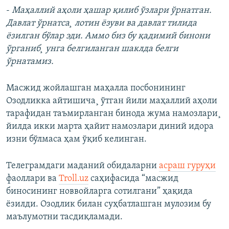
-
Маҳаллий аҳоли ҳашар қилиб ўзлари ўрнатган.
Давлат ўрнатса¸ лотин ëзуви ва давлат тилида
ëзилган бўлар эди. Аммо биз бу қадимий бинони
ўрганиб¸ унга белгиланган шаклда белги
ўрнатамиз.
Масжид жойлашган маҳалла посбонининг
Озодликка айтишича¸ ўтган йили маҳаллий аҳоли
тарафидан таъмирланган бинода жума намозлари¸
йилда икки марта ҳайит намозлари диний идора
изни бўлмаса ҳам ўқиб келинган.
Телеграмдаги маданий обидаларни
асраш гуруҳи
фаоллари ва
Troll.uz
саҳифасида “масжид
биносининг новвойларга сотилгани” ҳақида
ëзилди. Озодлик билан суҳбатлашган мулозим бу
маълумотни тасдиқламади.