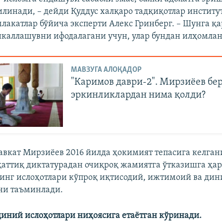
илинади, – дейди Қуддус халқаро тадқиқотлар инстит
млакатлар бўйича эксперти Алекс Гринберг. – Шунга қ
каллашувни ифодалагани учун, улар бундан илҳомлан
МАВЗУГА АЛОҚАДОР
"Каримов даври-2". Мирзиёев бе
эркинликлардан нима қолди?
вкат Мирзиёев 2016 йилда ҳокимият тепасига келган
аттиқ диктатурадан очиқроқ жамиятга ўтказишга ҳар
инг ислоҳотлари кўпроқ иқтисодий, ижтимоий ва дин
ни таъминлади.
иний ислоҳотлари ниҳоясига етаётган кўринади.