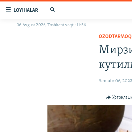
Линклар
LOYIHALAR
Бош
мавзуларга
Излаш
06 Avgust 2026, Toshkent vaqti: 11:56
OZODLIK SURISHTIRUVLARI
ўтинг
Асосий
OZODTARMOQ
OZODVIDEO
навигацияга
Мирзи
OZODARXIV
ўтинг
Қидиришга
кутил
ўтинг
Sentabr 06, 202
Ўртоқлаш