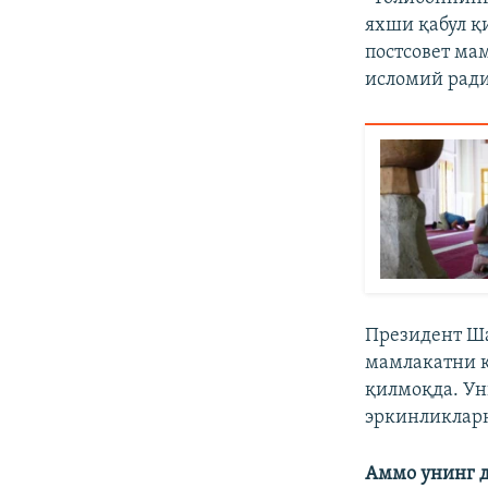
яхши қабул қ
постсовет ма
исломий ради
Президент Ша
мамлакатни қ
қилмоқда. Ун
эркинликлар
Аммо унинг д