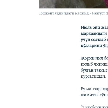
Тошкент яқинидаги масжид - 4 август, 
Июль ойи жаз
марказидаги
учун соатлаб 
қўлларини ўп
Жорий йил бо
қилиб чиқишд
бўлган такси
кўрсатишди.
Бу манзарала
жамияти сўнг
“Толибоннинг