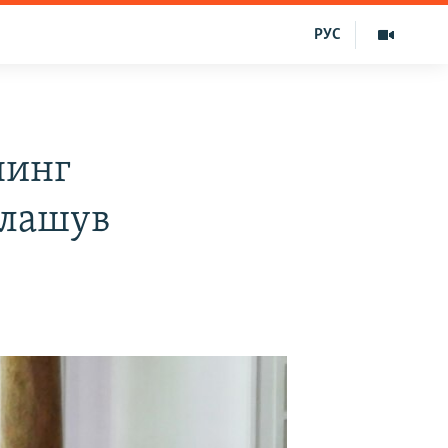
РУС
нинг
ллашув