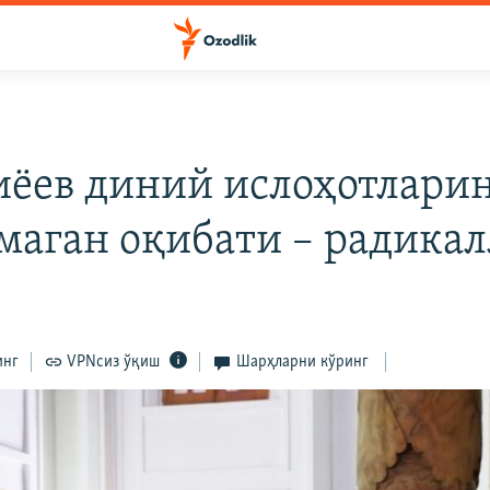
ёев диний ислоҳотлари
маган оқибати – радика
3
инг
VPNсиз ўқиш
Шарҳларни кўринг