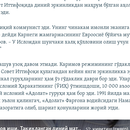
ет Иттифоқида диний эркинликдан маҳрум бўлган аҳо
эди.
иқий коммунист эди. Унинг чинакам имонли эканига
 дейди Карнеги жамғармасининг Евроосиё бўйича му
ров. – У Исломдан шунчаки халқ қўлловини олиш учун
"
дашув узоқ давом этмади. Каримов режимининг гўдак
, Совет Иттифоқи қулагандан кейин янги эркинликка 
кал гуруҳларнинг ҳам ўз гўдаклик даври бор эди. Ула
сломий Ҳаракатининг (ЎИҲ) ўтмишдоши, 10 000 аъзо
й исломий «Адолат» гуруҳи ҳам бор эди. 1991 йилда м
 эълон қилингач, «Адолат» Фарғона водийсидаги Нам
азоратига олиб, шариат қонунларини жорий этди.
Улуғмуродов иши. Тақиқланган диний материалларни ким тақиқлаган?
КИРИТИШ (EMBED)