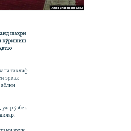
қанд шаҳри
ан кўришиш
ҳатто
мати таклиф
си эркак
 аёлни
 улар ўзбек
дилар.
шгани учун