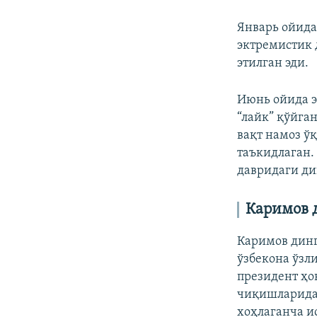
Январь ойида
эктремистик 
этилган эди.
Июнь ойида э
“лайк” қўйга
вақт намоз ў
таъкидлаган.
давридаги ди
Каримов 
Каримов динг
ўзбекона ўзл
президент ҳо
чиқишларида 
хоҳлаганча и