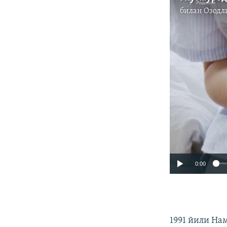
билан
Озодл
0:00
1991 йили На