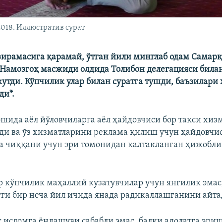
2018. Иллюстратив сурат
ирамасига қарамай, ўтган йили минглаб одам Самар
 Намозгоҳ масжиди олдида Толибон делегацияси бил
кутди. Кўпчилик улар билан суратга тушди, баъзилари 
ди*.
шида аёл йўловчиларга аёл ҳайдовчиси бор такси хиз
и ва ўз хизматларини реклама қилиш учун ҳайдовчи
га чиққани учун эри томонидан калтакланган ҳижобли
р кўпчилик маҳаллий кузатувчилар учун янгилик эмас,
ги бир неча йил ичида янада радикаллашганини айта
 исломга ёндашуви сабабли эмас, балки адолатга эри