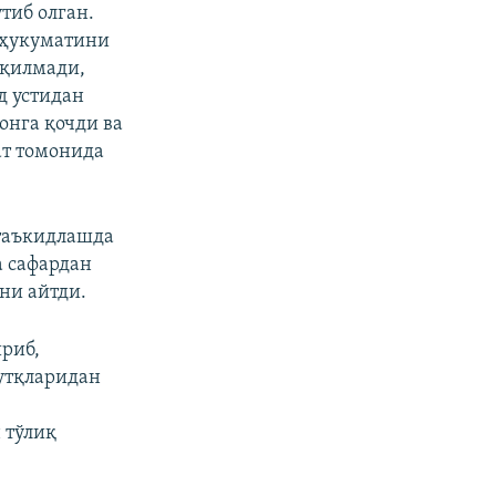
тиб олган.
720p
 ҳукуматини
 қилмади,
д устидан
онга қочди ва
px
Кенглиги
ат томонида
таъкидлашда
а сафардан
ни айтди.
риб,
нутқларидан
 тўлиқ