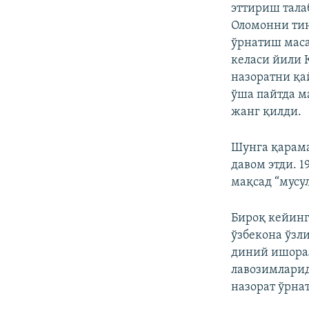
эттириш тала
Оломонни ти
ўрнатиш маса
келаси йили 
назоратни қа
ўша пайтда м
жанг қилди.
Шунга қарам
давом этди. 
мақсад “мусу
Бироқ кейинг
ўзбекона ўзл
диний ишорал
лавозимларид
назорат ўрна