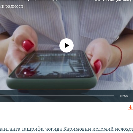
ик радиоси
Айни дамда медиа-манба мавжуд эмас
15:58
КИРИТИШ (EMBED)
манганга ташрифи чоғида Каримовни исломий ислоҳо