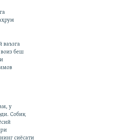
га
аҳрум
й ваъзга
 воиз беш
ни
римов
ам, у
эди. Собиқ
ёсий
ари
Унинг сиёсати