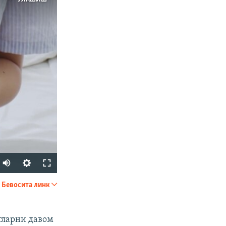
Auto
240p
Бевосита линк
УЛАШИШ
360p
480p
тларни давом