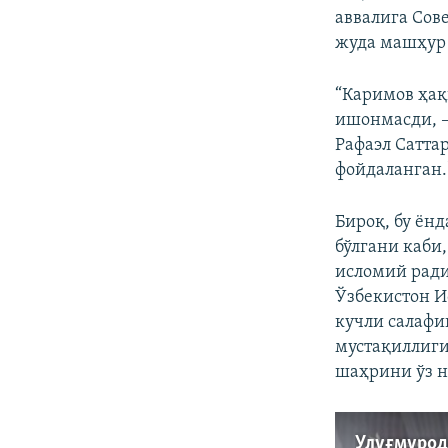
аввалига Сов
жуда машҳур 
“Каримов ҳақ
ишонмасди, –
Рафаэл Сатта
фойдаланган.
Бироқ, бу ён
бўлгани каби
исломий ради
Ўзбекистон И
кучли салафи
мустақиллиги
шаҳрини ўз н