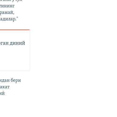
утининг
арамай,
адилар."
рган диний
идан бери
акат
ий