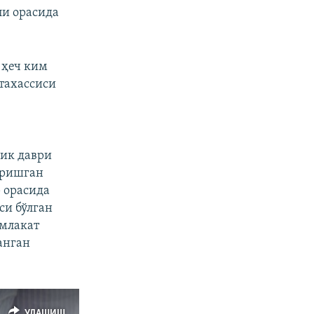
ли орасида
 ҳеч ким
тахассиси
лик даври
эришган
р орасида
си бўлган
амлакат
анган
УЛАШИШ