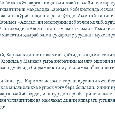
би билан кўчаларга чиққан минглаб намойишчилар ку
нчлантириш мақсадида Каримов Ўзбекистонда Ислом
Auto
240p
360p
480p
ласини кўриб чиқишга рози бўлади. Аммо айтганини
Каримов «Адолат»ни ноқонуний деб эълон қилиб, ҳуду
720p
йта тиклади. «Адолат»нинг кўплаб аъзолари Тожикист
амлакатни қамраб олган фуқаролар урушида мухолиф
ай, Каримов диннинг жамият ҳаётидаги аҳамиятини 
1992 йилда у Маккага умра зиёратини амалга оширди в
лмон дунёсида бирдамликни мустаҳкамлаш” эканлиги
и йилларда Каримов исломга қарши курашни кучайти
икда миллийликка кўпроқ урғу бера бошлади. Унинг 
ар камайиб борди, машҳур дин арбобларини давлат
ан четлаштирди ва мамлакат диний аппарати устидан
тди.