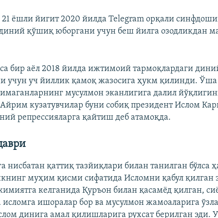
 21 ёшли йигит 2020 йилда Telegram орқали синфдоши
диний қўшиқ юборгани учун беш йилга озодликдан м
са бир аёл 2018 йилда ижтимоий тармоқлардаги дини
ни учун уч йиллик қамоқ жазосига ҳукм қилинди. Ўша
қимаганларнинг мусулмон эканлигига далил йўқлиги
 Айрим кузатувчилар буни собиқ президент Ислом Ка
ний репрессияларга қайтиш деб атамоқда.
даври
а нисбатан қаттиқ тазйиқлари билан танилган бўлса ҳ
икнинг муҳим қисми сифатида Исломни қабул қилган 
кимиятга келганида Қуръон билан қасамёд қилган, си
исломга ишоралар бор ва мусулмон жамоаларига ўзл
слом динига амал қилишларига рухсат берилган эди. 