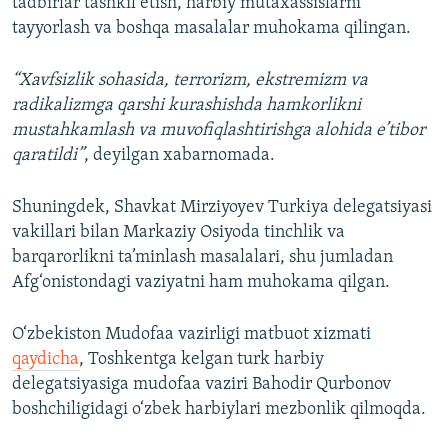
tadbirlar tashkil etish, harbiy mutaxassislarni
tayyorlash va boshqa masalalar muhokama qilingan.
“Xavfsizlik sohasida, terrorizm, ekstremizm va
radikalizmga qarshi kurashishda hamkorlikni
mustahkamlash va muvofiqlashtirishga alohida e’tibor
qaratildi”
, deyilgan xabarnomada.
Shuningdek, Shavkat Mirziyoyev Turkiya delegatsiyasi
vakillari bilan Markaziy Osiyoda tinchlik va
barqarorlikni ta’minlash masalalari, shu jumladan
Afg‘onistondagi vaziyatni ham muhokama qilgan.
O‘zbekiston Mudofaa vazirligi matbuot xizmati
qaydicha
, Toshkentga kelgan turk harbiy
delegatsiyasiga mudofaa vaziri Bahodir Qurbonov
boshchiligidagi o‘zbek harbiylari mezbonlik qilmoqda.