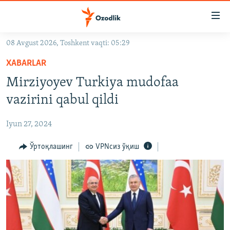
Линклар
Бош
мавзуларга
08 Avgust 2026, Toshkent vaqti: 05:29
ўтинг
OZODLIK SURISHTIRUVLARI
Асосий
XABARLAR
OZODVIDEO
навигацияга
Mirziyoyev Turkiya mudofaa
ўтинг
OZODARXIV
vazirini qabul qildi
Қидиришга
ўтинг
На русском
Iyun 27, 2024
ИЖТИМОИЙ ТАРМОҚЛАР
Ўртоқлашинг
VPNсиз ўқиш
Озодлик бошқа тилларда