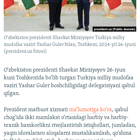
O‘zbekiston prezidenti Shavkat Mirziyoyev Turkiya milliy
mudofaa vaziri Yashar Guler bilan, Toshkent, 2024-yil 26-iyuni
(president.uz fotosi)
O‘zbekiston prezidenti Shavkat Mirziyoyev 26-iyun
kuni Toshkentda bo‘lib turgan Turkiya milliy mudofaa
vaziri Yashar Guler boshchiligidagi delegatsiyani qabul
qilgan.
Prezident matbuot xizmati
ma’lumotiga ko‘ra
, qabul
chog‘ida ikki mamlakat o‘rtasidagi harbiy va harbiy-
texnik hamkorlikni rivojlantirish istiqbollari, jumladan,
yaqin idoralararo aloqalarni mustahkamlash, qo‘shma