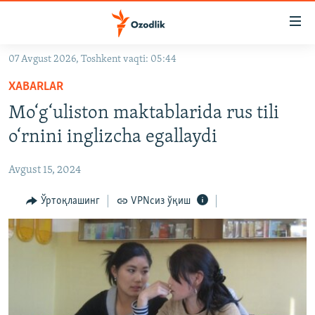
Линклар
Бош
мавзуларга
07 Avgust 2026, Toshkent vaqti: 05:44
ўтинг
OZODLIK SURISHTIRUVLARI
Асосий
XABARLAR
OZODVIDEO
навигацияга
Mo‘g‘uliston maktablarida rus tili
ўтинг
OZODARXIV
o‘rnini inglizcha egallaydi
Қидиришга
ўтинг
На русском
Avgust 15, 2024
ИЖТИМОИЙ ТАРМОҚЛАР
Ўртоқлашинг
VPNсиз ўқиш
Озодлик бошқа тилларда