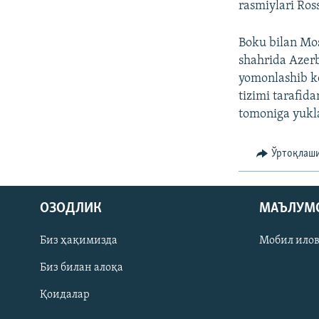
rasmiylari Ross
Boku bilan Mos
shahrida Azerb
yomonlashib k
tizimi tarafida
tomoniga yuk
Ўртоқлаш
На русском
ОЗОДЛИК
МАЪЛУМ
ИЖТИМОИЙ ТАРМОҚЛАР
Биз ҳақимизда
Мобил ило
Биз билан алоқа
Қоидалар
Озодлик бошқа тилларда