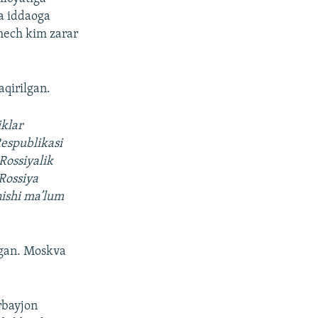
a iddaoga
 hech kim zarar
aqirilgan.
klar
Respublikasi
 Rossiyalik
 Rossiya
nishi ma’lum
ilgan. Moskva
rbayjon