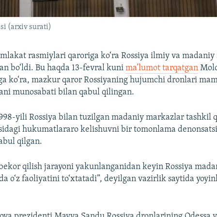
i (arxiv surati)
akat rasmiylari qaroriga ko‘ra Rossiya ilmiy va madaniy
gan bo‘ldi. Bu haqda 13-fevral kuni
ma’lumot tarqatgan
Mold
giga ko‘ra, mazkur qaror Rossiyaning hujumchi dronlari ma
ni munosabati bilan qabul qilingan.
98-yili Rossiya bilan tuzilgan madaniy markazlar tashkil qi
‘risidagi hukumatlararo kelishuvni bir tomonlama denonsatsi
abul qilgan.
bekor qilish jarayoni yakunlanganidan keyin Rossiya mada
 o‘z faoliyatini to‘xtatadi”, deyilgan vazirlik saytida yoyi
va prezidenti Mayya Sandu Rossiya dronlarining Odessa v