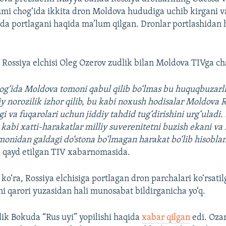
mi chog‘ida ikkita dron Moldova hududiga uchib kirgani v
erda portlagani haqida ma’lum qilgan. Dronlar portlashidan
 Rossiya elchisi Oleg Ozerov zudlik bilan Moldova TIVga ch
g‘ida Moldova tomoni qabul qilib bo‘lmas bu huquqbuzarli
iy norozilik izhor qilib, bu kabi noxush hodisalar Moldova 
igi va fuqarolari uchun jiddiy tahdid tug‘dirishini urg‘uladi.
kabi xatti-harakatlar milliy suverenitetni buzish ekani va
monidan galdagi do‘stona bo‘lmagan harakat bo‘lib hisobla
a qayd etilgan TIV xabarnomasida.
ko‘ra, Rossiya elchisiga portlagan dron parchalari ko‘rsat
 qarori yuzasidan hali munosabat bildirganicha yo‘q.
ik Bokuda “Rus uyi” yopilishi haqida
xabar qilgan
edi. Oza