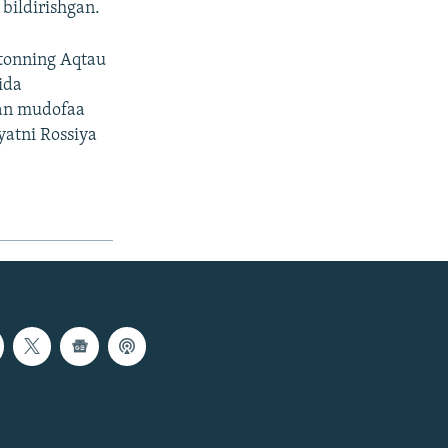
 bildirishgan.
stonning Aqtau
ida
dan mudofaa
iyatni Rossiya