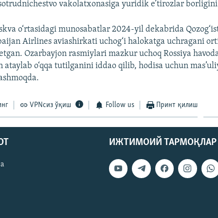
otrudnichestvo vakolatxonasiga yuridik e’tirozlar borligini
kva o‘rtasidagi munosabatlar 2024-yil dekabrida Qozog‘i
aijan Airlines aviashirkati uchog‘i halokatga uchragani ort
etgan. Ozarbayjon rasmiylari mazkur uchoq Rossiya havo
n ataylab o‘qqa tutilganini iddao qilib, hodisa uchun mas’ul
lashmoqda.
инг
VPNсиз ўқиш
Follow us
Принт қилиш
ОТ
ИЖТИМОИЙ ТАРМОҚЛАР
ва