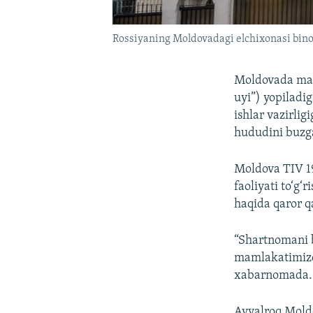
Rossiyaning Moldovadagi elchixonasi binos
Moldovada maml
uyi”) yopiladi
ishlar vazirli
hududini buzga
Moldova TIV 19
faoliyati to‘g
haqida qaror q
“Shartnomani 
mamlakatimizda
xabarnomada.
Avvalroq Moldo