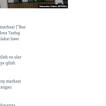
 markazi (“Rus
ova Tashqi
mlakat havo
lish va ular
ya qilish
niy markazi
nlangan
iloyatiga