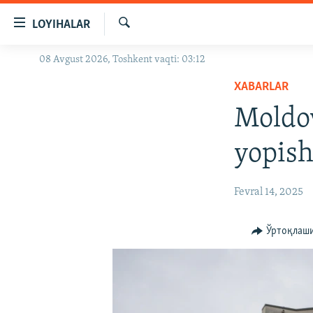
Линклар
LOYIHALAR
Бош
мавзуларга
Излаш
08 Avgust 2026, Toshkent vaqti: 03:12
OZODLIK SURISHTIRUVLARI
ўтинг
Асосий
XABARLAR
OZODVIDEO
навигацияга
Moldov
OZODARXIV
ўтинг
Қидиришга
yopish
ўтинг
Fevral 14, 2025
Ўртоқлаш