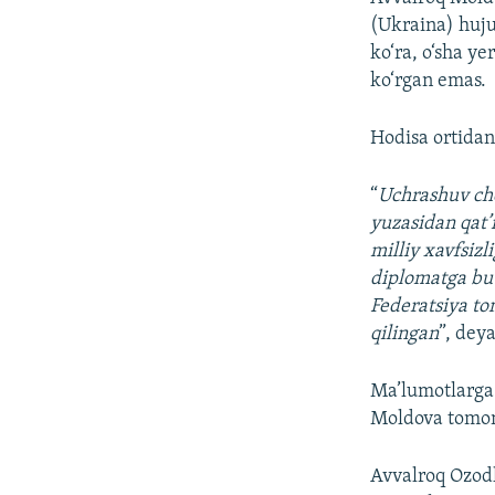
(Ukraina) huju
ko‘ra, o‘sha y
ko‘rgan emas.
Hodisa ortidan
“
Uchrashuv cho
yuzasidan qat’
milliy xavfsizl
diplomatga bu 
Federatsiya to
qilingan
”, dey
Ma’lumotlarga 
Moldova tomoni
Avvalroq Ozodl