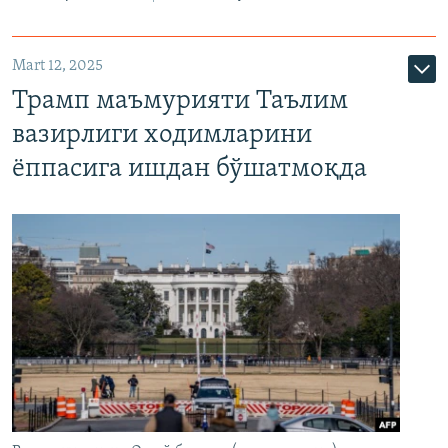
Mart 12, 2025
Трамп маъмурияти Таълим
вазирлиги ходимларини
ёппасига ишдан бўшатмоқда