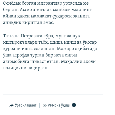
Осиёдан борган мигрантлар ўртасида юз
берган. Аммо агентлик манбаси уларнинг
айнан қайси мамлакат фуқароси эканига
аниқлик киритган эмас.
Татьяна Петровага кўра, муштлашув
иштирокчилари таёқ, шиша идиш ва ўқотар
қуролни ишга солишган. Можаро оқибатида
ўша атрофда турган бир неча енгил
автомобилга шикаст етган. Маҳаллий аҳоли
полицияни чақирган.
Ўртоқлашинг
VPNсиз ўқиш