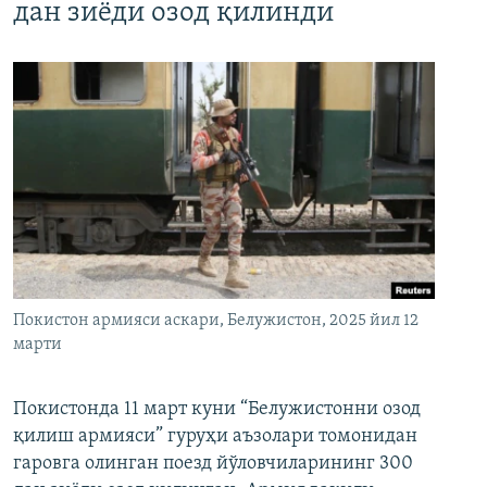
дан зиёди озод қилинди
Покистон армияси аскари, Белужистон, 2025 йил 12
марти
Покистонда 11 март куни “Белужистонни озод
қилиш армияси” гуруҳи аъзолари томонидан
гаровга олинган поезд йўловчиларининг 300