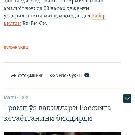
дан зиёди озод қилинган. Армия вакили
амалиёт чоғида 33 нафар ҳужумчи
ўлдирилганини маълум қилди, дея
хабар
қилган
Би-Би-Си.
Кўпроқ ўқиш
Ўртоқлашинг
VPNсиз ўқиш
Mart 13, 2025
Трамп ўз вакиллари Россияга
кетаётганини билдирди