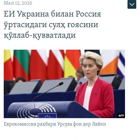
Mart 12, 2025
ЕИ Украина билан Россия
ўртасидаги сулҳ ғоясини
қўллаб-қувватлади
Еврокомиссия раҳбари Урсула фон дер Ляйен