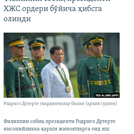
ХЖС ордери бўйича ҳибсга
олинди
Родриго Дутерте гвардиячилар билан (архив сурати)
Филиппин собиқ президенти Родриго Дутерте
инсонийликка қарши жиноятларга оид иш