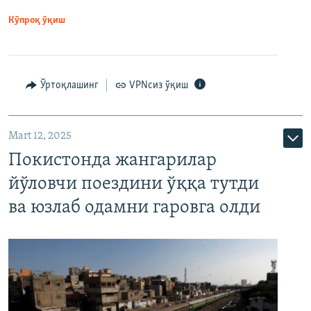
Кўпроқ ўқиш
Ўртоқлашинг
VPNсиз ўқиш
Mart 12, 2025
Покистонда жангарилар
йўловчи поездини ўққа тутди
ва юзлаб одамни гаровга олди