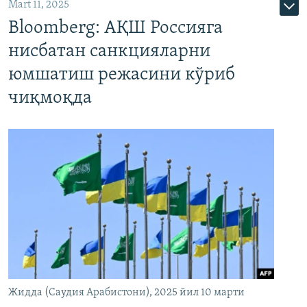
Mart 11, 2025
Bloomberg: АҚШ Россияга
нисбатан санкцияларни
юмшатиш режасини кўриб
чиқмоқда
Жидда (Саудия Арабистони), 2025 йил 10 марти