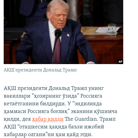
АҚШ президенти Дональд Трамп
АҚШ президенти Дональд Трамп унинг
вакиллари “ҳозирнинг ўзида” Россияга
кетаётганини билдирди. У “эндиликда
ҳаммаси Россияга боғлиқ” эканини қўшимча
қилди, дея
хабар қилди
The Guardian. Трамп
АҚШ “оташкесим ҳақида баъзи ижобий
хабарлар олгани”ни ҳам қайд этди.