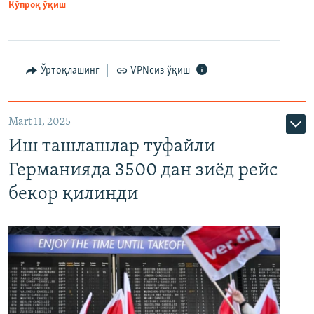
Кўпроқ ўқиш
Ўртоқлашинг
VPNсиз ўқиш
Mart 11, 2025
Иш ташлашлар туфайли
Германияда 3500 дан зиёд рейс
бекор қилинди