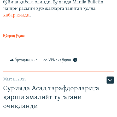
бўйича ҳибсга олинди. Бу ҳақда Manila Bulletin
нашри расмий ҳужжатларга таянган ҳолда
хабар қилди
.
Кўпроқ ўқиш
Ўртоқлашинг
VPNсиз ўқиш
Mart 11, 2025
Сурияда Асад тарафдорларига
қарши амалиёт тугагани
очиқланди