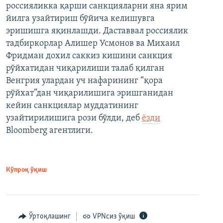
россияликка қарши санкцияларни яна ярим
йилга узайтириш бўйича келишувга
эришишга яқинлашди. Даставвал россиялик
тадбиркорлар Алишер Усмонов ва Михаил
Фридман дохил саккиз кишини санкция
рўйхатидан чиқарилиши талаб қилган
Венгрия улардан уч нафарининг “қора
рўйхат”дан чиқарилишига эришганидан
кейин санкциялар муддатининг
узайтирилишига рози бўлди, деб
ёзди
Bloomberg агентлиги.
Кўпроқ ўқиш
Ўртоқлашинг
VPNсиз ўқиш