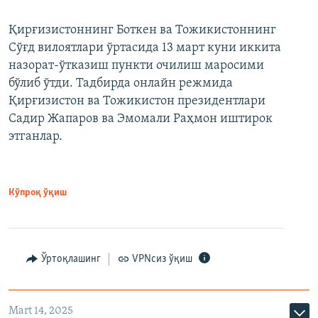
Қирғизистоннинг Боткен ва Тожикистоннинг
Сўғд вилоятлари ўртасида 13 март куни иккита
назорат-ўтказиш пункти очилиш маросими
бўлиб ўтди. Тадбирда онлайн режмида
Қирғизистон ва Тожикистон президентлари
Садир Жапаров ва Эмомали Раҳмон иштирок
этганлар.
Кўпроқ ўқиш
Ўртоқлашинг
VPNсиз ўқиш
Mart 14, 2025