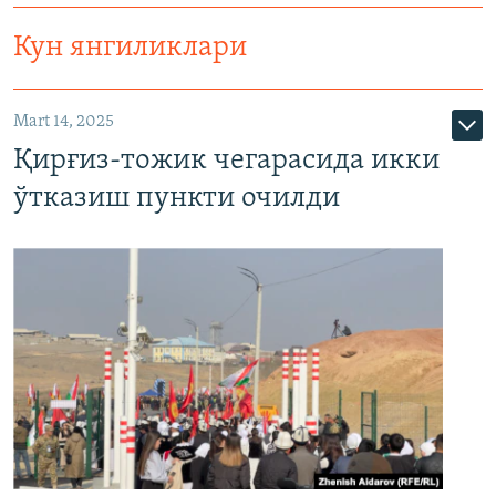
Кун янгиликлари
Mart 14, 2025
Қирғиз-тожик чегарасида икки
ўтказиш пункти очилди