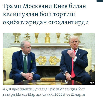
Трамп Москвани Киев билан
келишувдан бош тортиш
оқибатларидан огоҳлантирди
АҚШ президенти Дональд Трамп Ирландия бош
вазири Михол Мартин билан, 2025 йил 12 марти