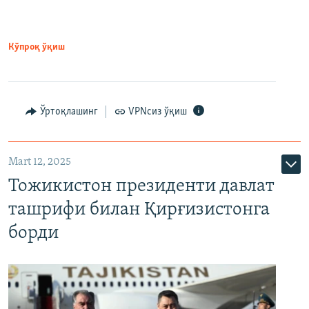
Кўпроқ ўқиш
Ўртоқлашинг
VPNсиз ўқиш
Mart 12, 2025
Тожикистон президенти давлат
ташрифи билан Қирғизистонга
борди