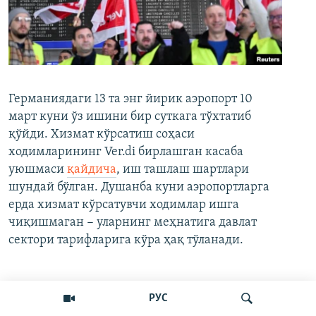
Германиядаги 13 та энг йирик аэропорт 10
март куни ўз ишини бир суткага тўхтатиб
қўйди. Хизмат кўрсатиш соҳаси
ходимларининг Ver.di бирлашган касаба
уюшмаси
қайдича
, иш ташлаш шартлари
шундай бўлган. Душанба куни аэропортларга
ерда хизмат кўрсатувчи ходимлар ишга
чиқишмаган − уларнинг меҳнатига давлат
сектори тарифларига кўра ҳақ тўланади.
Кўпроқ ўқиш
РУС