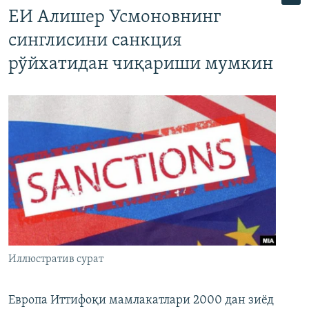
ЕИ Алишер Усмоновнинг
синглисини санкция
рўйхатидан чиқариши мумкин
Иллюстратив сурат
Европа Иттифоқи мамлакатлари 2000 дан зиёд