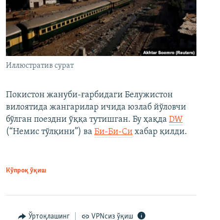
Иллюстратив сурат
Покистон жануби-ғарбидаги Белужистон
вилоятида жангарилар ичида юзлаб йўловчи
бўлган поездни ўққа тутишган. Бу ҳақда
DW
(“Немис тўлқини”) ва
Би-Би-Си
хабар қилди.
Кўпроқ ўқиш
Ўртоқлашинг
VPNсиз ўқиш