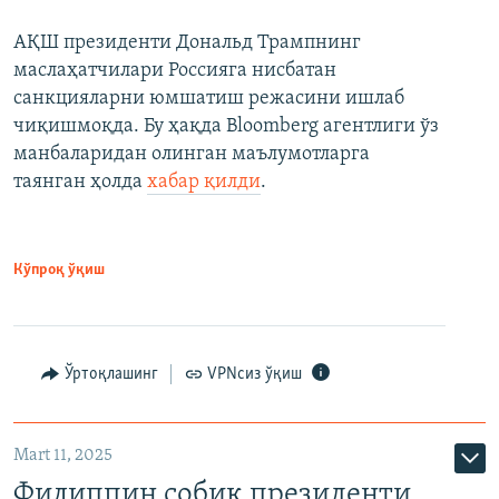
АҚШ президенти Дональд Трампнинг
маслаҳатчилари Россияга нисбатан
санкцияларни юмшатиш режасини ишлаб
чиқишмоқда. Бу ҳақда Bloomberg агентлиги ўз
манбаларидан олинган маълумотларга
таянган ҳолда
хабар қилди
.
Кўпроқ ўқиш
Ўртоқлашинг
VPNсиз ўқиш
Mart 11, 2025
Филиппин собиқ президенти