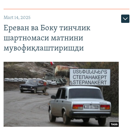
Mart 14, 2025
Ереван ва Боку тинчлик
шартномаси матнини
мувофиқлаштиришди