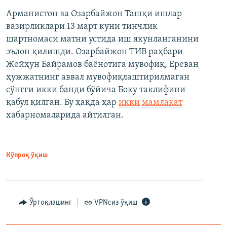
Арманистон ва Озарбайжон Ташқи ишлар
вазирликлари 13 март куни тинчлик
шартномаси матни устида иш якунланганини
эълон қилишди. Озарбайжон ТИВ раҳбари
Жейҳун Байрамов баёнотига мувофиқ, Ереван
ҳужжатнинг аввал мувофиқлаштирилмаган
сўнгги икки банди бўйича Боку таклифини
қабул қилган. Бу ҳақда ҳар
икки
мамлакат
хабарномаларида айтилган.
Кўпроқ ўқиш
Ўртоқлашинг
VPNсиз ўқиш