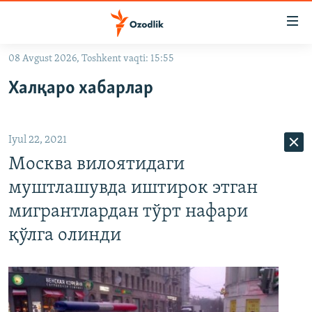
Линклар
Бош
мавзуларга
08 Avgust 2026, Toshkent vaqti: 15:55
ўтинг
OZODLIK SURISHTIRUVLARI
Асосий
Халқаро хабарлар
OZODVIDEO
навигацияга
ўтинг
OZODARXIV
Қидиришга
Iyul 22, 2021
ўтинг
На русском
Москва вилоятидаги
муштлашувда иштирок этган
ИЖТИМОИЙ ТАРМОҚЛАР
мигрантлардан тўрт нафари
қўлга олинди
Озодлик бошқа тилларда