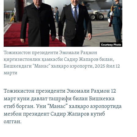
Тожикистон президенти Эмомали Раҳмон
қирғизистонлик ҳамкасби Садир Жапаров билан,
Бишкекдаги "Манас" халқаро аэропорти, 2025 йил 12
марти
Тожикистон президенти Эмомали Раҳмон 12
март куни давлат ташрифи билан Бишкекка
етиб борган. Уни “Манас” халқаро аэропортида
мезбон президент Садир Жапаров кутиб
олгган.