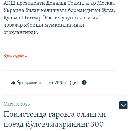
АҚШ президенти Дональд Трамп, агар Москва
Украина билан келишувга бормайдиган бўлса,
Қўшма Штатлар “Россия учун ҳалокатли”
чоралар кўриши мумкинлигидан
огоҳлантирди.
Кўпроқ ўқиш
Ўртоқлашинг
VPNсиз ўқиш
Mart 13, 2025
Покистонда гаровга олинган
поезд йўловчиларининг 300