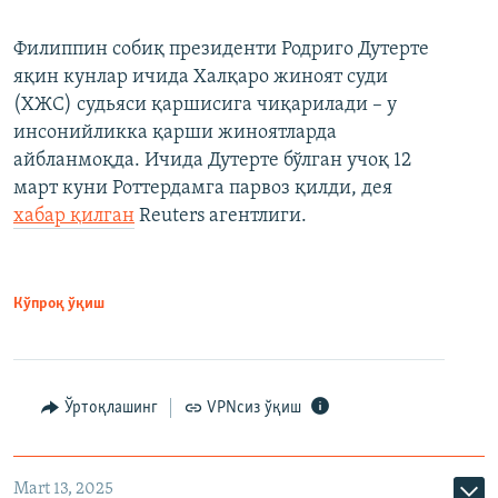
Филиппин собиқ президенти Родриго Дутерте
яқин кунлар ичида Халқаро жиноят суди
(ХЖС) судьяси қаршисига чиқарилади – у
инсонийликка қарши жиноятларда
айбланмоқда. Ичида Дутерте бўлган учоқ 12
март куни Роттердамга парвоз қилди, дея
хабар қилган
Reuters агентлиги.
Кўпроқ ўқиш
Ўртоқлашинг
VPNсиз ўқиш
Mart 13, 2025