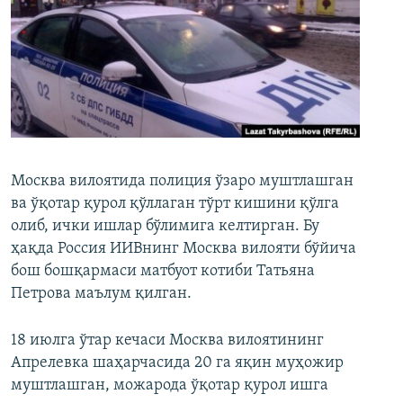
Москва вилоятида полиция ўзаро муштлашган
ва ўқотар қурол қўллаган тўрт кишини қўлга
олиб, ички ишлар бўлимига келтирган. Бу
ҳақда Россия ИИВнинг Москва вилояти бўйича
бош бошқармаси матбуот котиби Татьяна
Петрова маълум қилган.
18 июлга ўтар кечаси Москва вилоятининг
Апрелевка шаҳарчасида 20 га яқин муҳожир
муштлашган, можарода ўқотар қурол ишга