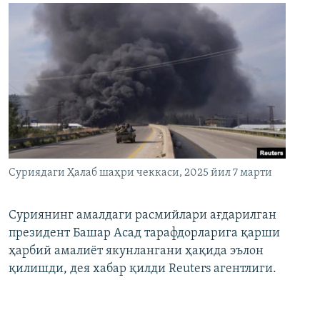
Суриядаги Ҳалаб шаҳри чеккаси, 2025 йил 7 марти
Суриянинг амалдаги расмийлари ағдарилган
президент Башар Асад тарафдорларига қарши
ҳарбий амалиёт якунлангани ҳақида эълон
қилишди, дея хабар қилди Reuters агентлиги.