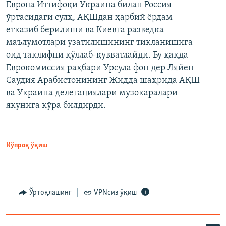
Европа Иттифоқи Украина билан Россия
ўртасидаги сулҳ, АҚШдан ҳарбий ёрдам
етказиб берилиши ва Киевга разведка
маълумотлари узатилишининг тикланишига
оид таклифни қўллаб-қувватлайди. Бу ҳақда
Еврокомиссия раҳбари Урсула фон дер Ляйен
Саудия Арабистонининг Жидда шаҳрида АҚШ
ва Украина делегациялари музокаралари
якунига кўра билдирди.
Кўпроқ ўқиш
Ўртоқлашинг
VPNсиз ўқиш