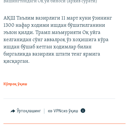
Вашингтондаги Оқ уй биноси (архив сурати)
АҚШ Таълим вазирлиги 11 март куни ўзининг
1300 нафар ходими ишдан бўшатилганини
эълон қилди. Трамп маъмурияти Оқ уйга
келганидан сўнг аввалроқ ўз хоҳишига кўра
ишдан бўшаб кетган ходимлар билан
биргаликда вазирлик штати тенг ярмига
қисқарган.
Кўпроқ ўқиш
Ўртоқлашинг
VPNсиз ўқиш