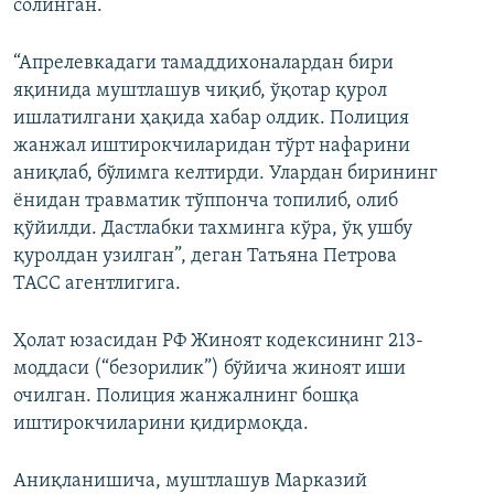
солинган.
“Апрелевкадаги тамаддихоналардан бири
яқинида муштлашув чиқиб, ўқотар қурол
ишлатилгани ҳақида хабар олдик. Полиция
жанжал иштирокчиларидан тўрт нафарини
аниқлаб, бўлимга келтирди. Улардан бирининг
ёнидан травматик тўппонча топилиб, олиб
қўйилди. Дастлабки тахминга кўра, ўқ ушбу
қуролдан узилган”, деган Татьяна Петрова
ТАСС агентлигига.
Ҳолат юзасидан РФ Жиноят кодексининг 213-
моддаси (“безорилик”) бўйича жиноят иши
очилган. Полиция жанжалнинг бошқа
иштирокчиларини қидирмоқда.
Аниқланишича, муштлашув Марказий