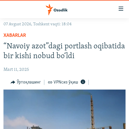
Линклар
Бош
мавзуларга
07 Avgust 2026, Toshkent vaqti: 18:04
ўтинг
OZODLIK SURISHTIRUVLARI
Асосий
XABARLAR
OZODVIDEO
навигацияга
“Navoiy azot”dagi portlash oqibatida
ўтинг
OZODARXIV
bir kishi nobud bo‘ldi
Қидиришга
ўтинг
На русском
Mart 11, 2025
ИЖТИМОИЙ ТАРМОҚЛАР
Ўртоқлашинг
VPNсиз ўқиш
Озодлик бошқа тилларда