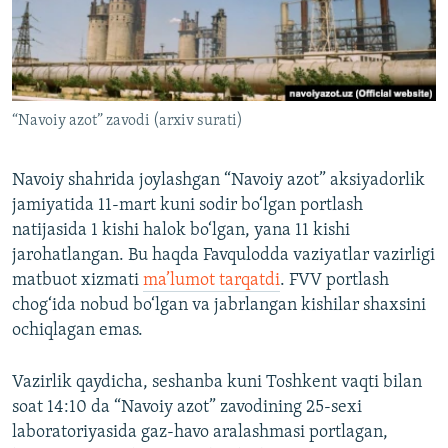
“Navoiy azot” zavodi (arxiv surati)
Navoiy shahrida joylashgan “Navoiy azot” aksiyadorlik
jamiyatida 11-mart kuni sodir bo‘lgan portlash
natijasida 1 kishi halok bo‘lgan, yana 11 kishi
jarohatlangan. Bu haqda Favqulodda vaziyatlar vazirligi
matbuot xizmati
ma’lumot tarqatdi
. FVV portlash
chog‘ida nobud bo‘lgan va jabrlangan kishilar shaxsini
ochiqlagan emas.
Vazirlik qaydicha, seshanba kuni Toshkent vaqti bilan
soat 14:10 da “Navoiy azot” zavodining 25-sexi
laboratoriyasida gaz-havo aralashmasi portlagan,