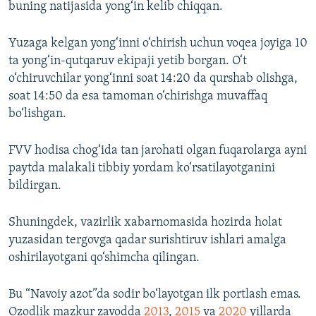
buning natijasida yong‘in kelib chiqqan.
Yuzaga kelgan yong‘inni o‘chirish uchun voqea joyiga 10
ta yong‘in-qutqaruv ekipaji yetib borgan. O‘t
o‘chiruvchilar yong‘inni soat 14:20 da qurshab olishga,
soat 14:50 da esa tamoman o‘chirishga muvaffaq
bo‘lishgan.
FVV hodisa chog‘ida tan jarohati olgan fuqarolarga ayni
paytda malakali tibbiy yordam ko‘rsatilayotganini
bildirgan.
Shuningdek, vazirlik xabarnomasida hozirda holat
yuzasidan tergovga qadar surishtiruv ishlari amalga
oshirilayotgani qo‘shimcha qilingan.
Bu “Navoiy azot”da sodir bo‘layotgan ilk portlash emas.
Ozodlik mazkur zavodda
2013
,
2015
va
2020
yillarda