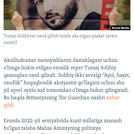
Tumaj Solihiyni ozod qilish talabi aks etgan plakat (arxiv
surati)
Aksilhukumat namoyishlarini dastaklagani uchun
o‘limga hukm etilgan eronlik reper Tumaj Solihiy
qamoqdan ozod qilindi. Solihiy ikki avvalgi “Ayol, hayot,
ozodlik” huquqbonlik aksiyasini qo‘llagani uchun shu
yil aprel oyida sud tomonidan o‘limga hukm qilingandi.
Bu haqda Britaniyaning The Guardian nashri
xabar
qildi
.
Eronda 2022-yil sentyabrida kurd millatiga mansub
bo‘lgan talaba Mahsa Aminiyning politsiya