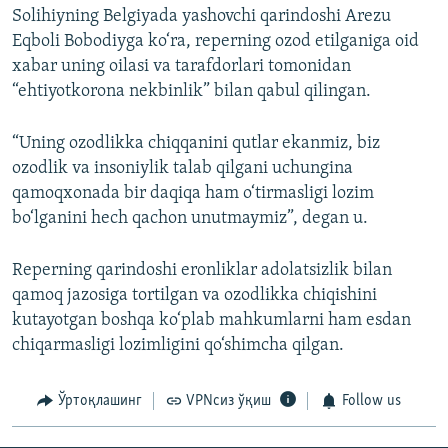
Solihiyning Belgiyada yashovchi qarindoshi Arezu
Eqboli Bobodiyga ko‘ra, reperning ozod etilganiga oid
xabar uning oilasi va tarafdorlari tomonidan
“ehtiyotkorona nekbinlik” bilan qabul qilingan.
“Uning ozodlikka chiqqanini qutlar ekanmiz, biz
ozodlik va insoniylik talab qilgani uchungina
qamoqxonada bir daqiqa ham o‘tirmasligi lozim
bo‘lganini hech qachon unutmaymiz”, degan u.
Reperning qarindoshi eronliklar adolatsizlik bilan
qamoq jazosiga tortilgan va ozodlikka chiqishini
kutayotgan boshqa ko‘plab mahkumlarni ham esdan
chiqarmasligi lozimligini qo‘shimcha qilgan.
Ўртоқлашинг
VPNсиз ўқиш
Follow us