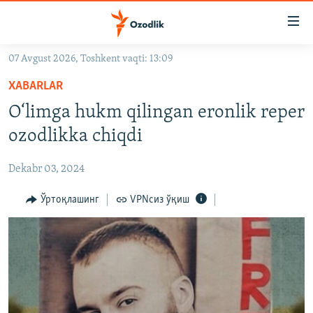
Линклар
Бош
мавзуларга
07 Avgust 2026, Toshkent vaqti: 13:09
ўтинг
OZODLIK SURISHTIRUVLARI
Асосий
XABARLAR
OZODVIDEO
навигацияга
O‘limga hukm qilingan eronlik reper
ўтинг
OZODARXIV
ozodlikka chiqdi
Қидиришга
ўтинг
На русском
Dekabr 03, 2024
ИЖТИМОИЙ ТАРМОҚЛАР
Ўртоқлашинг
VPNсиз ўқиш
Озодлик бошқа тилларда