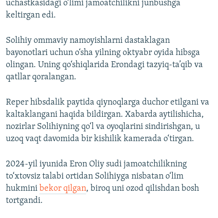
uchastkasidagi o‘limi jamoatchilikni junbushga
keltirgan edi.
Solihiy ommaviy namoyishlarni dastaklagan
bayonotlari uchun o‘sha yilning oktyabr oyida hibsga
olingan. Uning qo‘shiqlarida Erondagi tazyiq-ta’qib va
qatllar qoralangan.
Reper hibsdalik paytida qiynoqlarga duchor etilgani va
kaltaklangani haqida bildirgan. Xabarda aytilishicha,
nozirlar Solihiyning qo‘l va oyoqlarini sindirishgan, u
uzoq vaqt davomida bir kishilik kamerada o‘tirgan.
2024-yil iyunida Eron Oliy sudi jamoatchilikning
to‘xtovsiz talabi ortidan Solihiyga nisbatan o‘lim
hukmini
bekor qilgan
, biroq uni ozod qilishdan bosh
tortgandi.