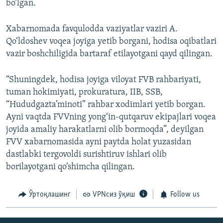
bo‘lgan.
Xabarnomada favqulodda vaziyatlar vaziri A.
Qo‘ldoshev voqea joyiga yetib borgani, hodisa oqibatlari
vazir boshchiligida bartaraf etilayotgani qayd qilingan.
“Shuningdek, hodisa joyiga viloyat FVB rahbariyati,
tuman hokimiyati, prokuratura, IIB, SSB,
“Hududgazta’minoti” rahbar xodimlari yetib borgan.
Ayni vaqtda FVVning yong‘in-qutqaruv ekipajlari voqea
joyida amaliy harakatlarni olib bormoqda”, deyilgan
FVV xabarnomasida ayni paytda holat yuzasidan
dastlabki tergovoldi surishtiruv ishlari olib
borilayotgani qo‘shimcha qilingan.
Ўртоқлашинг
VPNсиз ўқиш
Follow us