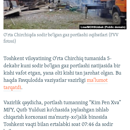
O‘rta Chirchiqda sodir bo‘lgan gaz portlashi oqibatlari (FVV
fotosi)
Toshkent viloyatining O‘rta Chirchiq tumanida 5-
dekabr kuni sodir bo‘lgan gaz portlashi natijasida bir
kishi vafot etgan, yana olti kishi tan jarohat olgan. Bu
haqda Favqulodda vaziyatlar vazirligi
ma’lumot
tarqatdi
.
Vazirlik qaydicha, portlash tumanning “Kim Pen Xva”
MFY, Qutb Yulduzi ko‘chasida joylashgan ishlab
chiqarish korxonasi ma’muriy-xo‘jalik binosida
Toshkent vaqti bilan ertalabki soat 07:46 da sodir