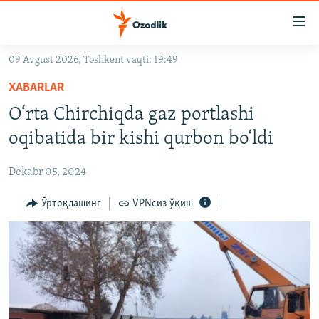
Линклар
Бош
мавзуларга
09 Avgust 2026, Toshkent vaqti: 19:49
ўтинг
OZODLIK SURISHTIRUVLARI
Асосий
XABARLAR
OZODVIDEO
навигацияга
O‘rta Chirchiqda gaz portlashi
ўтинг
OZODARXIV
oqibatida bir kishi qurbon bo‘ldi
Қидиришга
ўтинг
На русском
Dekabr 05, 2024
ИЖТИМОИЙ ТАРМОҚЛАР
Ўртоқлашинг
VPNсиз ўқиш
Озодлик бошқа тилларда