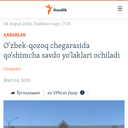
Линклар
Бош
мавзуларга
06 Avgust 2026, Toshkent vaqti: 17:33
ўтинг
OZODLIK SURISHTIRUVLARI
Асосий
XABARLAR
OZODVIDEO
навигацияга
O‘zbek-qozoq chegarasida
ўтинг
OZODARXIV
qo‘shimcha savdo yo‘laklari ochiladi
Қидиришга
ўтинг
На русском
Озодлик
Mart 04, 2025
ИЖТИМОИЙ ТАРМОҚЛАР
Ўртоқлашинг
VPNсиз ўқиш
Озодлик бошқа тилларда