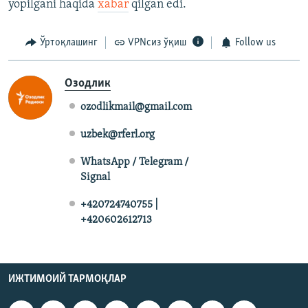
yopilgani haqida
xabar
qilgan edi.
Ўртоқлашинг
VPNсиз ўқиш
Follow us
Озодлик
ozodlikmail@gmail.com
uzbek@rferl.org
WhatsApp / Telegram /
Signal
+420724740755 |
+420602612713
ИЖТИМОИЙ ТАРМОҚЛАР