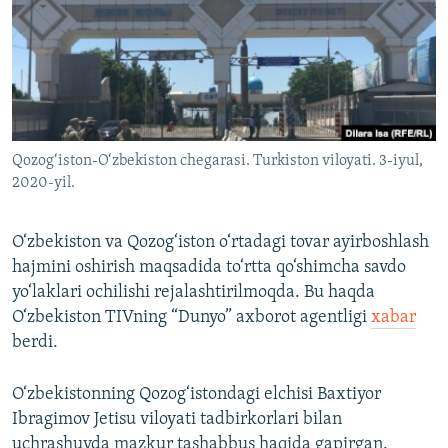
Qozog‘iston-O‘zbekiston chegarasi. Turkiston viloyati. 3-iyul,
2020-yil.
O‘zbekiston va Qozog‘iston o‘rtadagi tovar ayirboshlash
hajmini oshirish maqsadida to‘rtta qo‘shimcha savdo
yo‘laklari ochilishi rejalashtirilmoqda. Bu haqda
O‘zbekiston TIVning “Dunyo” axborot agentligi
xabar
berdi.
O‘zbekistonning Qozog‘istondagi elchisi Baxtiyor
Ibragimov Jetisu viloyati tadbirkorlari bilan
uchrashuvda mazkur tashabbus haqida gapirgan.