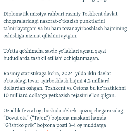
Diplomatik missiya rahbari rasmiy Toshkent davlat
chegaralaridagi nazorat-o‘tkazish punktlarini
ta’mirlayotgani va bu ham tovar ayirboshlash hajmining
oshishiga xizmat qilishini aytgan.
To‘rtta qo‘shimcha savdo yo‘laklari aynan qaysi
hududlarda tashkil etilishi ochiqlanmagan.
Rasmiy statistikaga ko‘ra, 2024-yilda ikki davlat
o‘rtasidagi tovar ayirboshlash hajmi 4,2 milliard
dollardan oshgan. Toshkent va Ostona bu ko‘rsatkichni
10 milliard dollarga yetkazish rejasini e’lon qilgan.
Ozodlik fevral oyi boshida o‘zbek–qozoq chegarasidagi
“Dovut ota” (“Tajen”) bojxona maskani hamda
“G‘ishtko‘prik” bojxona posti 3-4 oy muddatga