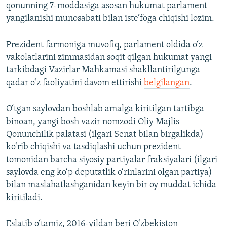
qonunning 7-moddasiga asosan hukumat parlament
yangilanishi munosabati bilan iste’foga chiqishi lozim.
Prezident farmoniga muvofiq, parlament oldida o‘z
vakolatlarini zimmasidan soqit qilgan hukumat yangi
tarkibdagi Vazirlar Mahkamasi shakllantirilgunga
qadar o‘z faoliyatini davom ettirishi
belgilangan
.
O‘tgan saylovdan boshlab amalga kiritilgan tartibga
binoan, yangi bosh vazir nomzodi Oliy Majlis
Qonunchilik palatasi (ilgari Senat bilan birgalikda)
ko‘rib chiqishi va tasdiqlashi uchun prezident
tomonidan barcha siyosiy partiyalar fraksiyalari (ilgari
saylovda eng ko‘p deputatlik o‘rinlarini olgan partiya)
bilan maslahatlashganidan keyin bir oy muddat ichida
kiritiladi.
Eslatib o‘tamiz, 2016-yildan beri O‘zbekiston