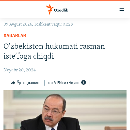
Линклар
Бош
мавзуларга
09 Avgust 2026, Toshkent vaqti: 01:28
ўтинг
OZODLIK SURISHTIRUVLARI
Асосий
XABARLAR
OZODVIDEO
навигацияга
O‘zbekiston hukumati rasman
ўтинг
OZODARXIV
iste’foga chiqdi
Қидиришга
ўтинг
На русском
Noyabr 20, 2024
ИЖТИМОИЙ ТАРМОҚЛАР
Ўртоқлашинг
VPNсиз ўқиш
Озодлик бошқа тилларда