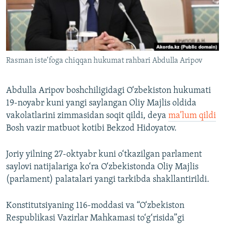
Rasman iste’foga chiqqan hukumat rahbari Abdulla Aripov
Abdulla Aripov boshchiligidagi O‘zbekiston hukumati
19-noyabr kuni yangi saylangan Oliy Majlis oldida
vakolatlarini zimmasidan soqit qildi, deya
ma’lum qildi
Bosh vazir matbuot kotibi Bekzod Hidoyatov.
Joriy yilning 27-oktyabr kuni o‘tkazilgan parlament
saylovi natijalariga ko‘ra O‘zbekistonda Oliy Majlis
(parlament) palatalari yangi tarkibda shakllantirildi.
Konstitutsiyaning 116-moddasi va “O‘zbekiston
Respublikasi Vazirlar Mahkamasi to‘g‘risida”gi