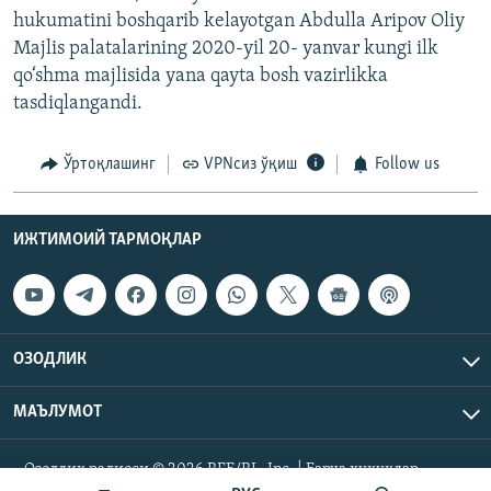
hukumatini boshqarib kelayotgan Abdulla Aripov Oliy
Majlis palatalarining 2020-yil 20- yanvar kungi ilk
qo‘shma majlisida yana qayta bosh vazirlikka
tasdiqlangandi.
Ўртоқлашинг
VPNсиз ўқиш
Follow us
ИЖТИМОИЙ ТАРМОҚЛАР
ОЗОДЛИК
МАЪЛУМОТ
Озодлик радиоси © 2026 RFE/RL, Inc. | Барча ҳуқуқлар