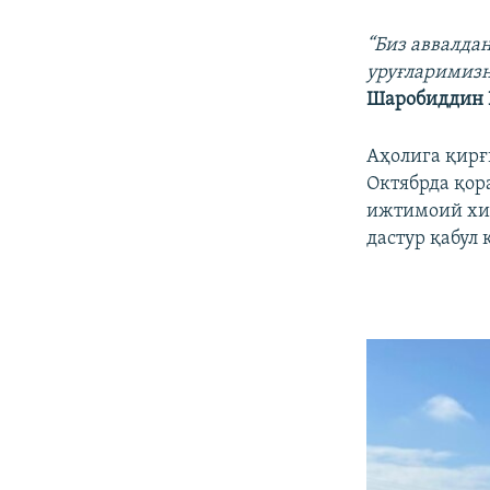
“Биз аввалда
уруғларимизн
Шаробиддин 
Аҳолига қирғ
Октябрда қор
ижтимоий хиз
дастур қабул