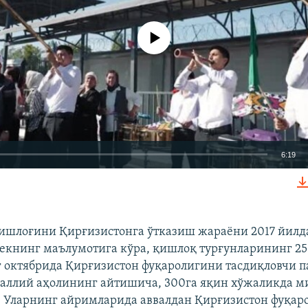
Айни дамда медиа-манба мавжуд эмас
6:19
КИРИТИШ (EMBED)
ишлоғини Қирғизистонга ўтказиш жараёни 2017 йилд
книнг маълумотига кўра, қишлоқ турғунларининг 25
 октябрида Қирғизистон фуқаролигини тасдиқловчи п
Auto
240p
360p
480p
аллий аҳолининг айтишича, 300га яқин хўжаликда 
 Уларнинг айримларида аввалдан Қирғизистон фуқаро
720p
1080p