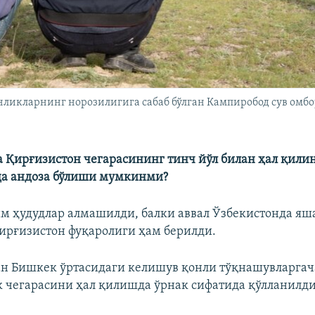
ликларнинг норозилигига сабаб бўлган Кампиробод сув омб
а Қирғизистон чегарасининг тинч йўл билан ҳал қил
да андоза бўлиши мумкинми?
м ҳудудлар алмашилди, балки аввал Ўзбекистонда яш
ирғизистон фуқаролиги ҳам берилди.
н Бишкек ўртасидаги келишув қонли тўқнашувларгач
 чегарасини ҳал қилишда ўрнак сифатида қўлланилд