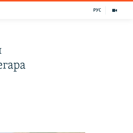
РУС
н
егара