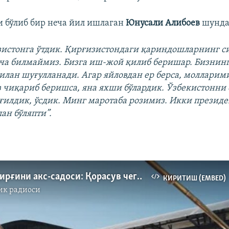
 бўлиб бир неча йил ишлаган
Юнусали Алибоев
шунда
истонга ўтдик. Қирғизистондаги қариндошларнинг с
рча билмаймиз. Бизга иш-жой қилиб беришар. Бизнинг
илан шуғулланади. Агар яйловдан ер берса, молларим
в чиқариб беришса, яна яхши бўлардик. Ўзбекистонни
ғилдик, ўсдик. Минг маротаба розимиз. Икки презид
ан бўляпти”.
Андижон қирғини акс-садоси: Қорасув чегараси очилди
КИРИТИШ (EMBED)
ик радиоси