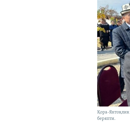
Қора-Янтоқлик 
беряпти.