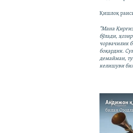
Қишлоқ раиси
“Мана Қирғиз
бўлади, ҳози
чорвачилик б
боқардик. Су
демайман, ту
келишуви бил
билан
Озодл