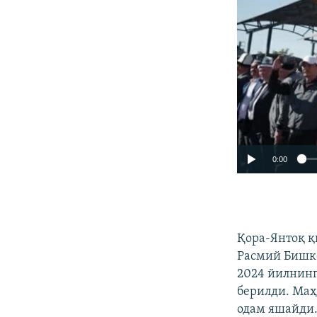
0:00
Қора-Янтоқ қ
Расмий Бишке
2024 йилнинг
берилди. Маҳ
одам яшайди.