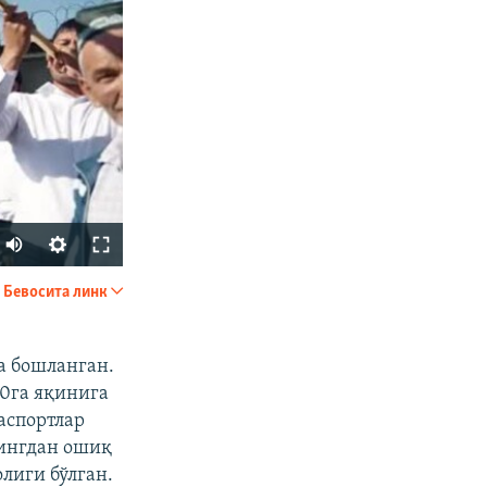
Auto
240p
Бевосита линк
УЛАШИШ
360p
480p
а бошланган.
0га яқинига
720p
аспортлар
1080p
мингдан ошиқ
лиги бўлган.