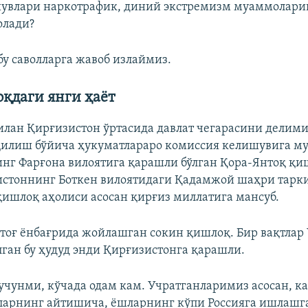
шувлари наркотрафик, диний экстремизм муаммолари
олади?
у саволларга жавоб излаймиз.
қдаги янги ҳаёт
илан Қирғизистон ўртасида давлат чегарасини делими
илиш бўйича ҳукуматлараро комиссия келишувига му
нг Фарғона вилоятига қарашли бўлган Қора-Янтоқ қи
стоннинг Боткен вилоятидаги Қадамжой шаҳри тарк
қишлоқ аҳолиси асосан қирғиз миллатига мансуб.
 тоғ ёнбағрида жойлашган сокин қишлоқ. Бир вақтлар
лган бу ҳудуд энди Қирғизистонга қарашли.
учунми, кўчада одам кам. Учратганларимиз асосан, ка
ларнинг айтишича, ёшларнинг кўпи Россияга ишлашга