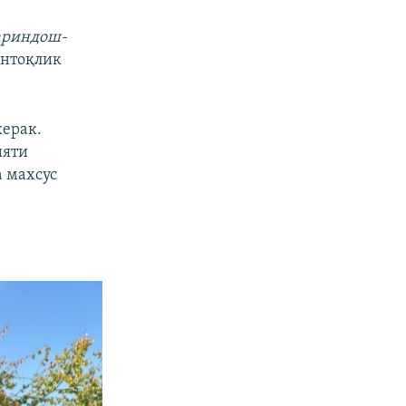
px
Кенглиги
қариндош-
янтоқлик
керак.
ияти
 махсус