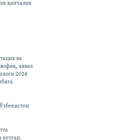
ни қанчалик
тация ва
вофиқ, аввал
шлоғи 2024
ибига
 Ўзбекистон
тта
 кетган.