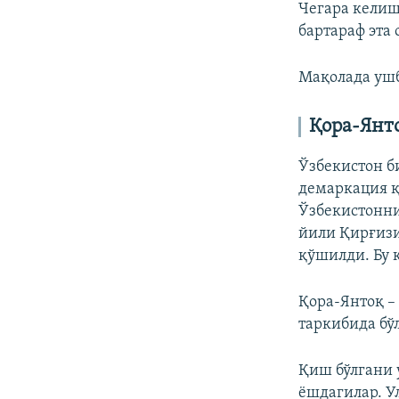
Чегара кели
бартараф эта 
Мақолада
ушб
Қора-Янто
Ўзбекистон б
демаркация қ
Ўзбекистонни
йили Қирғизи
қўшилди. Бу 
Қора-Янтоқ –
таркибида бў
Қиш бўлгани 
ёшдагилар. У