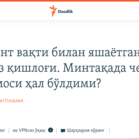
нт вақти билан яшаётга
з қишлоғи. Минтақада ч
оси ҳал бўлдими?
в/Озодлик
инг
VPNсиз ўқиш
Шарҳларни кўринг