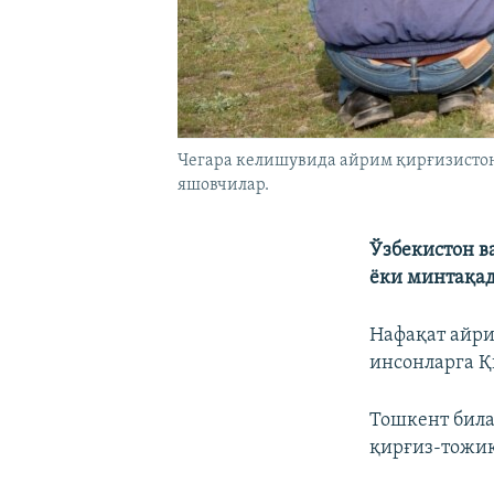
Чегара келишувида айрим қирғизистон
яшовчилар.
Ўзбекистон в
ёки минтақа
Нафақат айри
инсонларга Қ
Тошкент била
қирғиз-тожик