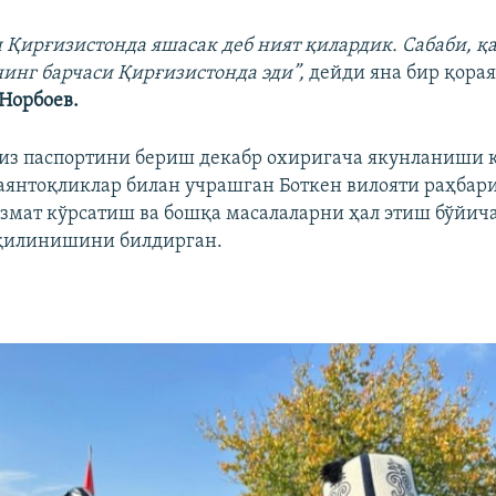
н Қирғизистонда яшасак деб ният қилардик. Сабаби, 
инг барчаси Қирғизистонда эди”,
дейди яна бир қора
Норбоев.
из паспортини бериш декабр охиригача якунланиши 
аянтоқликлар билан учрашган Боткен вилояти раҳбар
мат кўрсатиш ва бошқа масалаларни ҳал этиш бўйича
 қилинишини билдирган.