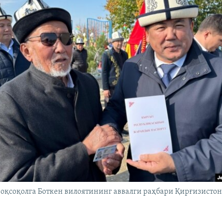
оқсоқолга Боткен вилоятининг аввалги раҳбари Қирғизисто