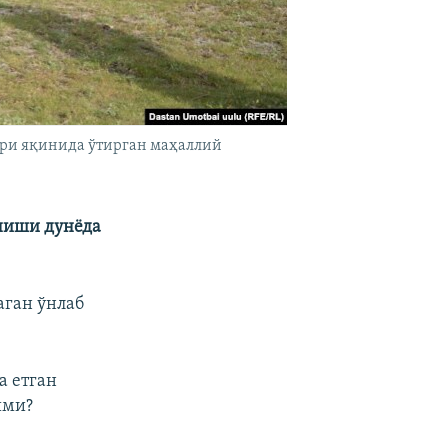
ори яқинида ўтирган маҳаллий
иниши дунёда
аган ўнлаб
а етган
ими?