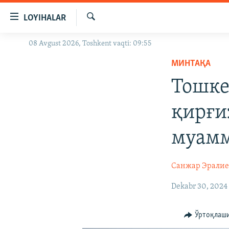
Линклар
LOYIHALAR
Бош
мавзуларга
Излаш
08 Avgust 2026, Toshkent vaqti: 09:55
OZODLIK SURISHTIRUVLARI
ўтинг
Асосий
МИНТАҚА
OZODVIDEO
навигацияга
Тошке
OZODARXIV
ўтинг
Қидиришга
қирғи
ўтинг
муамм
Санжар Эралие
Dekabr 30, 2024
Ўртоқлаш