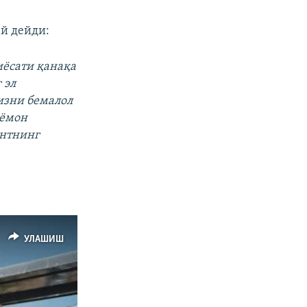
й дейди:
иёсати қанақа
 эл
изни бемалол
 ёмон
ентнинг
УЛАШИШ