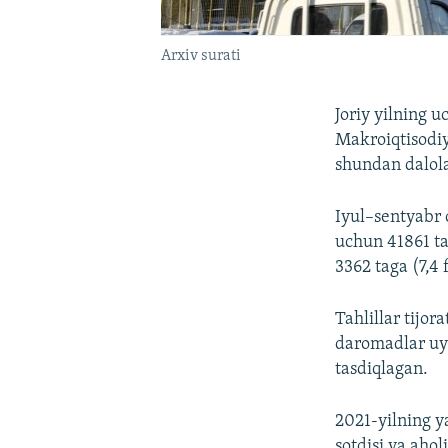
Arxiv surati
Joriy yilning u
Makroiqtisodiy
shundan dalola
Iyul–sentyabr o
uchun 41861 ta
3362 taga (7,4 
Tahlillar tijor
daromadlar uy-
tasdiqlagan.
2021-yilning y
sotdisi va ahol