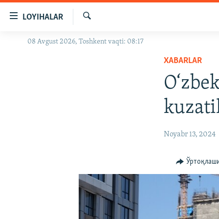
Линклар
LOYIHALAR
Бош
мавзуларга
Излаш
08 Avgust 2026, Toshkent vaqti: 08:17
OZODLIK SURISHTIRUVLARI
ўтинг
Асосий
XABARLAR
OZODVIDEO
навигацияга
O‘zbek
OZODARXIV
ўтинг
Қидиришга
kuzat
ўтинг
Noyabr 13, 2024
Ўртоқлаш