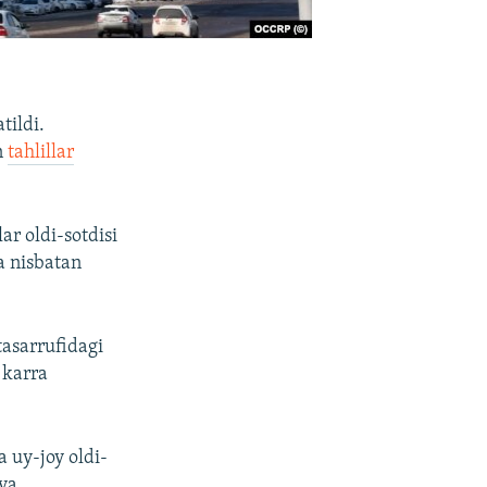
tildi.
n
tahlillar
ar oldi-sotdisi
a nisbatan
tasarrufidagi
 karra
 uy-joy oldi-
iya