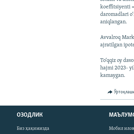
koeffitsiyenti 
daromadlari o‘r
aniqlangan.
Avvalroq Marka
ajratilgan ipo
To‘qqiz oy davo
hajmi 2023- yil
kamaygan.
Ўртоқлаш
На русском
ОЗОДЛИК
МАЪЛУМ
ИЖТИМОИЙ ТАРМОҚЛАР
Биз ҳақимизда
Мобил ило