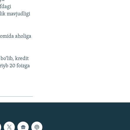
ufdagi
qlik mavjudligi
vomida aholiga
bo‘lib, kredit
riyb 20 foizga