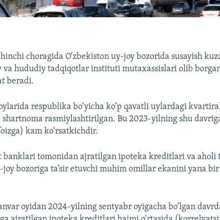
chinchi choragida O‘zbekiston uy-joy bozorida susayish kuza
 va hududiy tadqiqotlar instituti mutaxassislari olib borga
t beradi.
ylarida respublika bo‘yicha ko‘p qavatli uylardagi kvartiral
 shartnoma rasmiylashtirilgan. Bu 2023-yilning shu davrig
foizga) kam ko‘rsatkichdir.
at banklari tomonidan ajratilgan ipoteka kreditlari va aholi 
joy bozoriga ta’sir etuvchi muhim omillar ekanini yana bir
anvar oyidan 2024-yilning sentyabr oyigacha bo‘lgan davrda
iga ajratilgan ipoteka kreditlari hajmi o‘rtasida (korrelyats