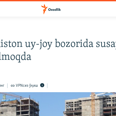
iston uy-joy bozorida susa
ilmoqda
инг
VPNсиз ўқиш