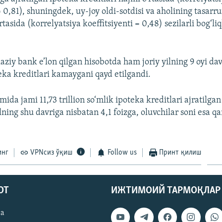
= 0,81), shuningdek, uy-joy oldi-sotdisi va aholining tasarr
tasida (korrelyatsiya koeffitsiyenti = 0,48) sezilarli bog‘li
ziy bank e’lon qilgan hisobotda ham joriy yilning 9 oyi da
teka kreditlari kamaygani qayd etilgandi.
mida jami 11,73 trillion so‘mlik ipoteka kreditlari ajratilgan 
ning shu davriga nisbatan 4,1 foizga, oluvchilar soni esa qa
инг
VPNсиз ўқиш
Follow us
Принт қилиш
ОТ
ИЖТИМОИЙ ТАРМОҚЛАР
ва