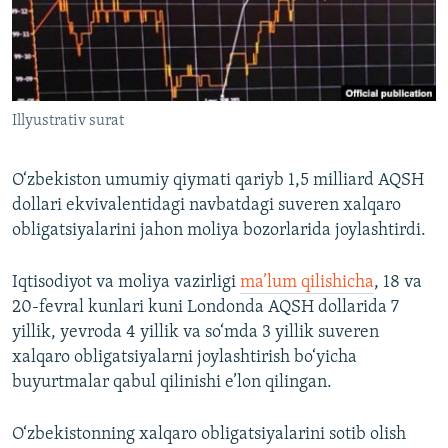
Illyustrativ surat
O‘zbekiston umumiy qiymati qariyb 1,5 milliard AQSH
dollari ekvivalentidagi navbatdagi suveren xalqaro
obligatsiyalarini jahon moliya bozorlarida joylashtirdi.
Iqtisodiyot va moliya vazirligi
ma’lum qilishicha
, 18 va
20-fevral kunlari kuni Londonda AQSH dollarida 7
yillik, yevroda 4 yillik va so‘mda 3 yillik suveren
xalqaro obligatsiyalarni joylashtirish bo‘yicha
buyurtmalar qabul qilinishi e’lon qilingan.
O‘zbekistonning xalqaro obligatsiyalarini sotib olish