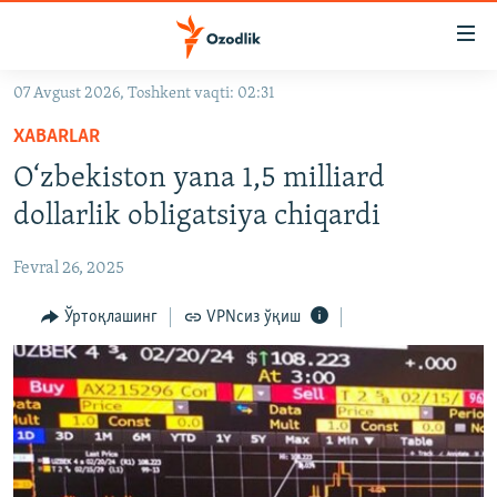
Линклар
Бош
мавзуларга
07 Avgust 2026, Toshkent vaqti: 02:31
ўтинг
OZODLIK SURISHTIRUVLARI
Асосий
XABARLAR
OZODVIDEO
навигацияга
O‘zbekiston yana 1,5 milliard
ўтинг
OZODARXIV
dollarlik obligatsiya chiqardi
Қидиришга
ўтинг
На русском
Fevral 26, 2025
ИЖТИМОИЙ ТАРМОҚЛАР
Ўртоқлашинг
VPNсиз ўқиш
Озодлик бошқа тилларда