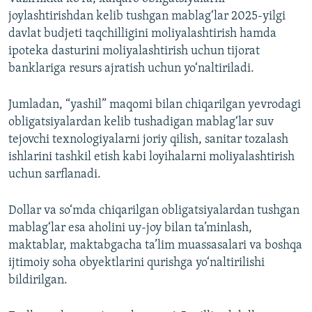
joylashtirishdan kelib tushgan mablag‘lar 2025-yilgi
davlat budjeti taqchilligini moliyalashtirish hamda
ipoteka dasturini moliyalashtirish uchun tijorat
banklariga resurs ajratish uchun yo‘naltiriladi.
Jumladan, “yashil” maqomi bilan chiqarilgan yevrodagi
obligatsiyalardan kelib tushadigan mablag‘lar suv
tejovchi texnologiyalarni joriy qilish, sanitar tozalash
ishlarini tashkil etish kabi loyihalarni moliyalashtirish
uchun sarflanadi.
Dollar va so‘mda chiqarilgan obligatsiyalardan tushgan
mablag‘lar esa aholini uy-joy bilan ta’minlash,
maktablar, maktabgacha ta’lim muassasalari va boshqa
ijtimoiy soha obyektlarini qurishga yo‘naltirilishi
bildirilgan.