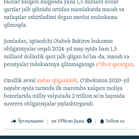
Faollar xalqaro miqyosda yana 1,5 milliard dollar
qarzlar jalb qilinishi ortidan mamlakatda maosh va
nafaqalar oshiriladimi degan savolni muhokama
qilmoqda.
Jumladan, iqtisodchi Otabek Bakirov hukumat
obligatsiyalar orqali 2024-yil may oyida ham 1,5
milliard dollarlik qarz jalb qilgan bo‘lsa-da, maosh va
pensiyalar indeksatsiya qilinmaganiga
e’tibor qaratgan
.
Ozodlik avval
xabar qilganidek
, O‘zbekiston 2020-yil
noyabr oyida tarixida ilk marotaba xalqaro moliya
bozorlarida milliy valyutada 2 trillion so‘m hajmida
suveren obligatsiyalar joylashtirgandi.
Ўртоқлашинг
VPNсиз ўқиш
Follow us