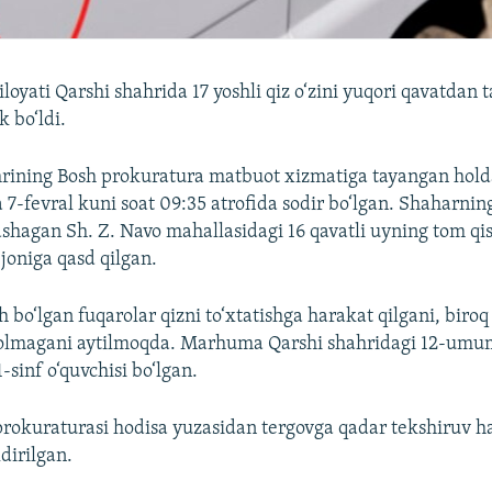
oyati Qarshi shahrida 17 yoshli qiz o‘zini yuqori qavatdan 
k bo‘ldi.
hrining Bosh prokuratura matbuot xizmatiga tayangan hol
ia 7-fevral kuni soat 09:35 atrofida sodir bo‘lgan. Shaharn
shagan Sh. Z. Navo mahallasidagi 16 qavatli uyning tom qi
 joniga qasd qilgan.
bo‘lgan fuqarolar qizni to‘xtatishga harakat qilgani, biroq
solmagani aytilmoqda. Marhuma Qarshi shahridagi 12-umu
sinf o‘quvchisi bo‘lgan.
prokuraturasi hodisa yuzasidan tergovga qadar tekshiruv ha
dirilgan.