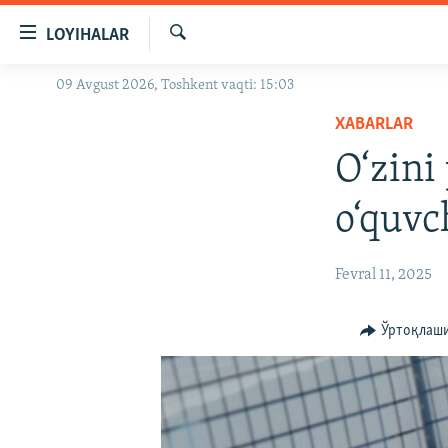
Линклар
LOYIHALAR
Бош
мавзуларга
Излаш
09 Avgust 2026, Toshkent vaqti: 15:03
OZODLIK SURISHTIRUVLARI
ўтинг
Асосий
XABARLAR
OZODVIDEO
навигацияга
O‘zini
OZODARXIV
ўтинг
Қидиришга
o‘quvc
ўтинг
Fevral 11, 2025
Ўртоқлаш