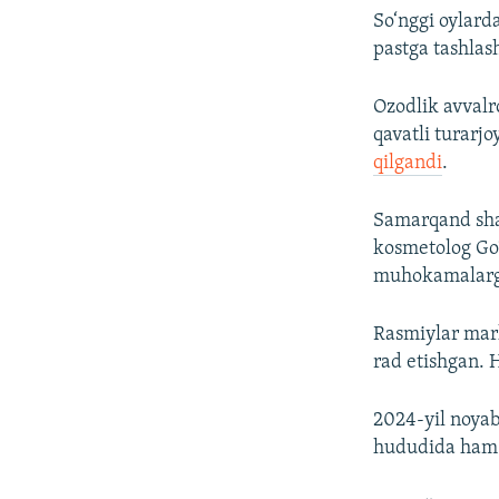
So‘nggi oylarda
pastga tashlash
Ozodlik avvalr
qavatli turarjo
qilgandi
.
Samarqand shah
kosmetolog Go
muhokamalarg
Rasmiylar marh
rad etishgan. 
2024-yil noya
hududida ham 