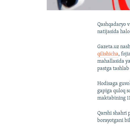
Qashqadaryo vil
natijasida halo
Gazeta.uz nas
qilishicha
, foj
mahallasida ya
pastga tashlab
Hodisaga guvoh 
gapiga quloq 
maktabining 11-
Qarshi shahri 
borayotgani bil