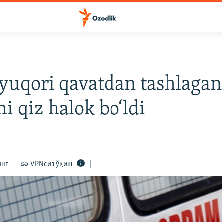
 yuqori qavatdan tashlagan
hi qiz halok bo‘ldi
инг
VPNсиз ўқиш