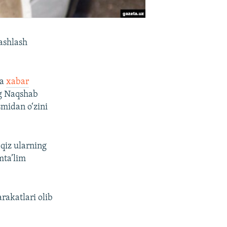
tashlash
da
xabar
ing Naqshab
smidan o‘zini
 qiz ularning
mta’lim
rakatlari olib