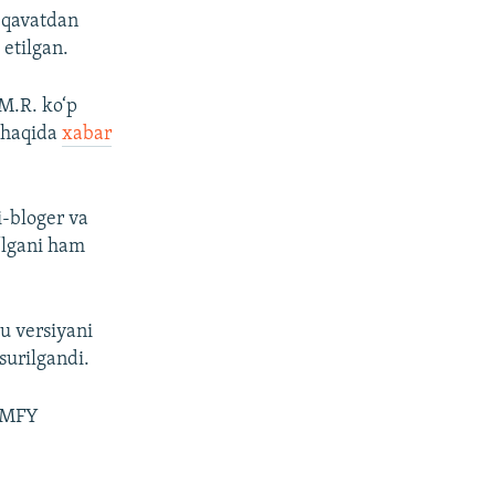
i qavatdan
 etilgan.
M.R. ko‘p
i haqida
xabar
i-bloger va
‘lgani ham
u versiyani
surilgandi.
k MFY