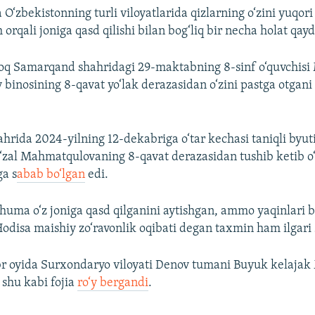
 O‘zbekistonning turli viloyatlarida qizlarning o‘zini yuqor
 orqali joniga qasd qilishi bilan bog‘liq bir necha holat qayd
oq Samarqand shahridagi 29-maktabning 8-sinf o‘quvchisi 
y binosining 8-qavat yo‘lak derazasidan o‘zini pastga otgan
rida 2024-yilning 12-dekabriga o‘tar kechasi taniqli byut
‘zal Mahmatqulovaning 8-qavat derazasidan tushib ketib o
a s
abab bo‘lgan
edi.
uma o‘z joniga qasd qilganini aytishgan, ammo yaqinlari b
Hodisa maishiy zo‘ravonlik oqibati degan taxmin ham ilgari 
br oyida Surxondaryo viloyati Denov tumani Buyuk kelaja
shu kabi fojia
ro‘y bergandi
.