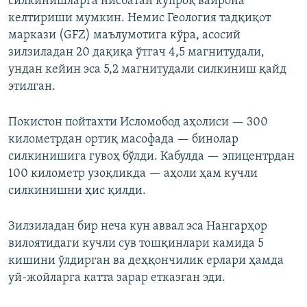
силкинишларга нисбатан кўпроқ вайрона
келтириши мумкин. Немис Геология тадқиқот
маркази (GFZ) маълумотига кўра, асосий
зилзиладан 20 дақиқа ўтгач 4,5 магнитудали,
ундан кейин эса 5,2 магнитудали силкиниш қайд
этилган.
Покистон пойтахти Исломобод аҳолиси — 300
километрдан ортиқ масофада — бинолар
силкинишига гувоҳ бўлди. Кабулда — эпицентрдан
100 километр узоқликда — аҳоли ҳам кучли
силкинишни ҳис қилди.
Зилзиладан бир неча кун аввал эса Нангарҳор
вилоятидаги кучли сув тошқинлари камида 5
кишини ўлдирган ва деҳқончилик ерлари ҳамда
уй-жойларга катта зарар етказган эди.