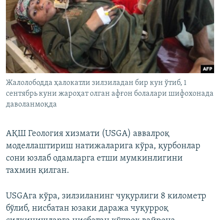
Жалолободда ҳалокатли зилзиладан бир кун ўтиб, 1
сентябрь куни жароҳат олган афғон болалари шифохонада
даволанмоқда
АҚШ Геология хизмати (USGA) аввалроқ
моделлаштириш натижаларига кўра, қурбонлар
сони юзлаб одамларга етши мумкинлигини
тахмин қилган.
USGAга кўра, зилзиланинг чуқурлиги 8 километр
бўлиб, нисбатан юзаки даража чуқурроқ