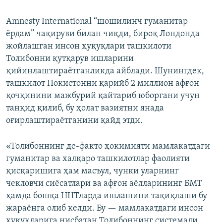
Amnesty International “шошилинч гуманитар
ёрдам” чақируви билан чиқди, бироқ Лондонда
жойлашган инсон ҳуқуқлари ташкилоти
Толибонни қутқарув ишларини
қийинлаштираётганликда айблади. Шунингдек,
ташкилот Покистонни қарийб 2 миллион афғон
қочқинини мажбурий қайтариб юборгани учун
танқид қилиб, бу ҳолат вазиятни янада
оғирлаштираётганини қайд этди.
«Толибоннинг де-факто ҳокимияти мамлакатдаги
гуманитар ва халқаро ташкилотлар фаолияти
қисқаришига ҳам масъул, чунки уларнинг
чекловчи сиёсатлари ва афғон аёлларининг БМТ
ҳамда бошқа ННТларда ишлашини тақиқлаши бу
жараёнга олиб келди. Бу — мамлакатдаги инсон
ҳуқуқларига нисбатан Толибоннинг системали