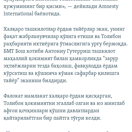
ҳужумининг бир қисми», — дейилади Amnesty
International баёнотида.
Халқаро ташкилотлар ёрдам тайёрлар экан, унинг
фақат жабрланувчилар қўлига етиши ва Толибон
раҳбарияти ихтиёрига ўтмаслигига урғу бермоқда.
БМТ Бош котиби Антониу Гутерриш ташкилот
маҳаллий ҳокимият билан ҳамкорликда “зарур
эҳтиёжларни тезда баҳолаш, фавқулодда ёрдам
кўрсатиш ва қўшимча кўмак сафарбар қилишга
тайёр” эканини билдирди.
Фалокат мамлакат халқаро ёрдам қисқарган,
Толибон ҳокимиятни эгаллаб олган ва юз минглаб
афғон қочқинлари қўшни давлатлардан
қайтарилаётган бир пайтга тўғри келди.