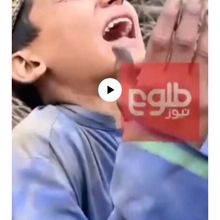
Айни дамда медиа-манба мавжуд
эмас