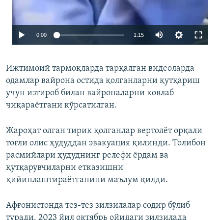
Auto
0:00
1:15
240p
Ижтимоий тармоқларда тарқалган видеоларда
360p
одамлар вайрона остида қолганларни қутқариш
480p
учун изтироб билан вайроналарни ковлаб
720p
чиқараётгани кўрсатилган.
1080p
Жароҳат олган тирик қолганлар вертолёт орқали
тоғли олис ҳудуддан эвакуация қилинди. Толибон
расмийлари ҳудуднинг релефи ёрдам ва
қутқарувчиларни етказишни
қийинлаштираётганини маълум қилди.
Auto
240p
360p
480p
Афғонистонда тез-тез зилзилалар содир бўлиб
туради. 2023 йил октябрь ойидаги зилзилада