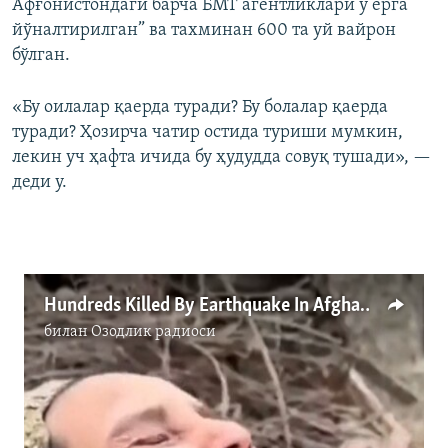
Афғонистондаги барча БМТ агентликлари у ерга
йўналтирилган” ва тахминан 600 та уй вайрон
бўлган.
«Бу оилалар қаерда туради? Бу болалар қаерда
туради? Ҳозирча чатир остида туриши мумкин,
лекин уч ҳафта ичида бу ҳудудда совуқ тушади», —
деди у.
Hundreds Killed By Earthquake In Afghanistan
билан
Озодлик радиоси