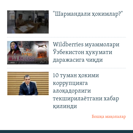
"Шармандали ҳокимлар?"
Wildberries муаммолари
Ўзбекистон ҳукумати
даражасига чиқди
10 туман ҳокими
коррупцияга
алоқадорлиги
текширилаётгани хабар
қилинди
Бошқа мақолалар