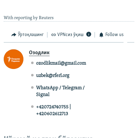
With reporting by Reuters
Ўртоқлашинг
VPNсиз ўқиш
Follow us
Озодлик
ozodlikmail@gmail.com
uzbek@rferl.org
WhatsApp / Telegram /
Signal
+420724740755 |
+420602612713