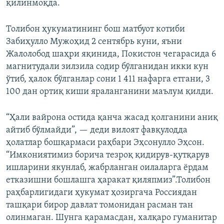
қилинмоқда.
Толибон ҳукуматининг бош матбуот котиби
Забиҳулло Мужоҳид 2 сентябрь куни, яъни
Жалолобод шаҳри яқинида, Покистон чегарасида 6
магнитудали зилзила содир бўлганидан икки кун
ўтиб, ҳалок бўлганлар сони 1 411 нафарга етгани, 3
100 дан ортиқ киши яраланганини маълум қилди.
“Ҳали вайрона остида қанча жасад қолганини аниқ
айтиб бўлмайди”, — деди вилоят фавқулодда
ҳолатлар бошқармаси раҳбари Эҳсонулло Эҳсон.
“Имкониятимиз борича тезроқ қидирув-қутқарув
ишларини якунлаб, жабрланган оилаларга ёрдам
етказишни бошлашга ҳаракат қиляпмиз”.Толибон
раҳбарлигидаги ҳукумат ҳозиргача Россиядан
ташқари бирор давлат томонидан расман тан
олинмаган. Шунга қарамасдан, халқаро гуманитар