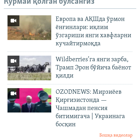
Кўрмай қолган бўлсангиз
Европа ва АҚШда ўрмон
ёнғинлари: иқлим
ўзгариши янги хавфларни
кучайтирмоқда
Wildberries’га янги зарба,
Трамп Эрон бўйича баёнот
қилди
OZODNEWS: Мирзиёев
Қирғизистонда —
Чашмадан пенсия
битимигача | Украинага
босқин
Бошқа видеолар