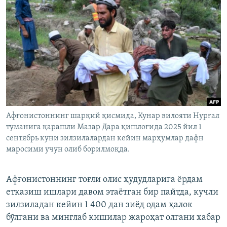
Афғонистоннинг шарқий қисмида, Кунар вилояти Нурғал
туманига қарашли Мазар Дара қишлоғида 2025 йил 1
сентябрь куни зилзилалардан кейин марҳумлар дафн
маросими учун олиб борилмоқда.
Афғонистоннинг тоғли олис ҳудудларига ёрдам
етказиш ишлари давом этаётган бир пайтда, кучли
зилзиладан кейин 1 400 дан зиёд одам ҳалок
бўлгани ва минглаб кишилар жароҳат олгани хабар