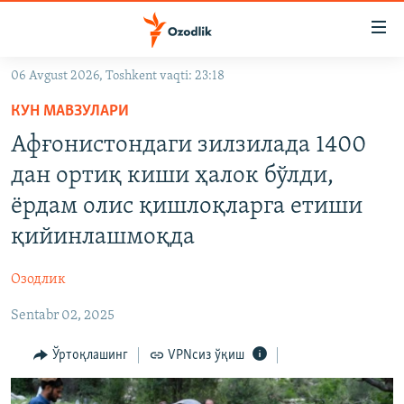
Линклар
Бош
мавзуларга
06 Avgust 2026, Toshkent vaqti: 23:18
ўтинг
OZODLIK SURISHTIRUVLARI
Асосий
КУН МАВЗУЛАРИ
OZODVIDEO
навигацияга
Афғонистондаги зилзилада 1400
ўтинг
OZODARXIV
дан ортиқ киши ҳалок бўлди,
Қидиришга
ўтинг
ёрдам олис қишлоқларга етиши
На русском
қийинлашмоқда
ИЖТИМОИЙ ТАРМОҚЛАР
Озодлик
Sentabr 02, 2025
Ўртоқлашинг
VPNсиз ўқиш
Озодлик бошқа тилларда