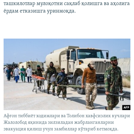
ташкилотлар мулоқотни сақлаб қолишга ва аҳолига
ёрдам етказишга уринмоқда.
Афғон тиббиёт ходимлари ва Толибон хавфсизлик кучлари
Жалолобод яқинида зилзиладан жабрланганларни
эвакуация қилиш учун замбиллар кўтариб кетмоқда.