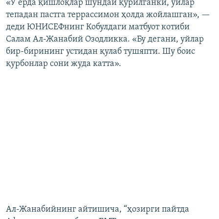
«У ерда қишлоқлар шундай қурилганки, уйлар
тепадан пастга террассимон ҳолда жойлашган», —
деди ЮНИСЕФнинг Кобулдаги матбуот котиби
Салам Ал-Жанабий Озодликка. «Бу дегани, уйлар
бир-бирининг устидан қулаб тушяпти. Шу боис
қурбонлар сони жуда катта».
Ал-Жанабийнинг айтишича, “ҳозирги пайтда