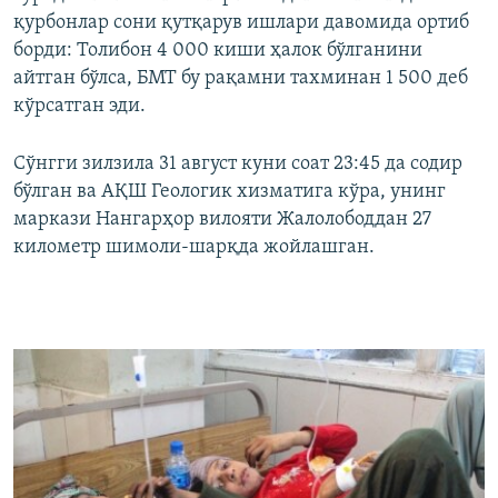
720p
1080p
қурбонлар сони қутқарув ишлари давомида ортиб
борди: Толибон 4 000 киши ҳалок бўлганини
айтган бўлса, БМТ бу рақамни тахминан 1 500 деб
кўрсатган эди.
Сўнгги зилзила 31 август куни соат 23:45 да содир
бўлган ва АҚШ Геологик хизматига кўра, унинг
маркази Нангарҳор вилояти Жалолободдан 27
километр шимоли-шарқда жойлашган.