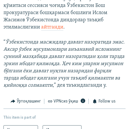
қўмитаси сессияси чоғида Ўзбекистон Бош
прокуратураси бошқармаси бошлиғи Ислом
Жасимов Ўзбекистонда диндорлар таъқиб
этилмаслигини
айтганди
.
“
Ўзбекистонда масжидлар давлат назоратида эмас.
Аксар ўзбек мусулмонлари анъанавий исломнинг
сунний мазҳабида давлат назоратидан ҳоли тарзда
эркин ибодат қилмоқда. Ҳеч ким уларни мусулмон
бўлгани ëки давлат нуқтаи назаридан фарқли
тарзда ибодат қилгани учун таъқиб қилмаяпти ва
қийноққа солмаяпти
,” дея таъкидлаганди у.
Ўртоқлашинг
VPNсиз ўқиш
Follow us
This item is part of