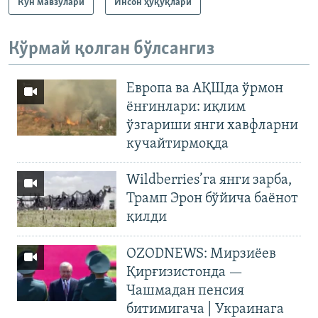
Кун мавзулари
Инсон ҳуқуқлари
Кўрмай қолган бўлсангиз
Европа ва АҚШда ўрмон
ёнғинлари: иқлим
ўзгариши янги хавфларни
кучайтирмоқда
Wildberries’га янги зарба,
Трамп Эрон бўйича баёнот
қилди
OZODNEWS: Мирзиёев
Қирғизистонда —
Чашмадан пенсия
битимигача | Украинага