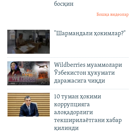
босқин
Бошқа видеолар
"Шармандали ҳокимлар?"
Wildberries муаммолари
Ўзбекистон ҳукумати
даражасига чиқди
10 туман ҳокими
коррупцияга
алоқадорлиги
текширилаётгани хабар
қилинди