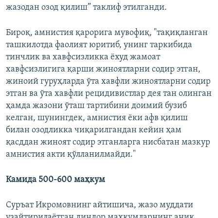
жазодан озод қилиш” таклиф этилганди.
Бироқ, амнистия қарорига мувофиқ, "тақиқланган
ташкилотда фаолият юритиб, унинг таркибида
тинчлик ва хавфсизликка ёхуд жамоат
хавфсизлигига қарши жиноятларни содир этган,
жиноий гуруҳларда ўта хавфли жиноятларни содир
этган ва ўта хавфли рецидивистлар дея тан олинган
ҳамда жазони ўташ тартибини доимий бузиб
келган, шунингдек, амнистия ёки афв қилиш
билан озодликка чиқарилгандан кейин ҳам
қасддан жиноят содир этганларга нисбатан мазкур
амнистия акти қўлланилмайди."
Камида 500-600 маҳкум
Суръат Икромовнинг айтишича, жазо муддати
узайтирилаётган диндор маҳкумларнинг аниқ