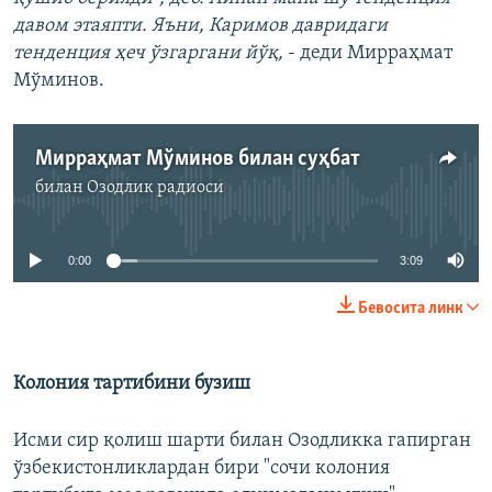
давом этаяпти. Яъни, Каримов давридаги
тенденция ҳеч ўзгаргани йўқ,
- деди Мирраҳмат
Мўминов.
Мирраҳмат Мўминов билан суҳбат
билан
Озодлик радиоси
Айни дамда медиа-манба мавжуд эмас
0:00
3:09
Бевосита линк
Колония тартибини бузиш
Исми сир қолиш шарти билан Озодликка гапирган
ўзбекистонликлардан бири "сочи колония