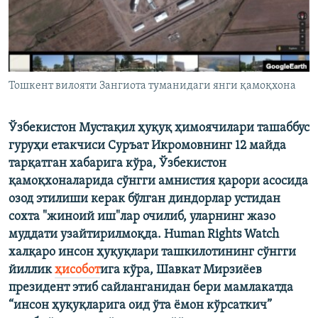
Тошкент вилояти Зангиота туманидаги янги қамоқхона
Ўзбекистон Мустақил ҳуқуқ ҳимоячилари ташаббус
гуруҳи етакчиси Суръат Икромовнинг 12 майда
тарқатган хабарига кўра, Ўзбекистон
қамоқхоналарида сўнгги амнистия қарори асосида
озод этилиши керак бўлган диндорлар устидан
сохта "жиноий иш"лар очилиб, уларнинг жазо
муддати узайтирилмоқда. ​Human Rights Watch
халқаро инсон ҳуқуқлари ташкилотининг сўнгги
йиллик
ҳисобот
ига кўра, Шавкат Мирзиёев
президент этиб сайланганидан бери мамлакатда
“инсон ҳуқуқларига оид ўта ёмон кўрсаткич”