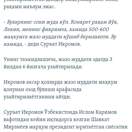
рақами маълум эмас.
-
Буларнинг сони жуда кўп. Конкрет рақам йўқ.
Лекин, менинг фикримча, камида 500-600
маҳкумга жазо муддати қўшиб берилаяпти. Бу
камида
, - деди Суръат Икромов.
Унинг таъкидлашича, жазо муддати одатда 3
йилдан 6 йилгача узайтирилади.
Икромов аксар ҳолларда жазо муддати маҳкум
қонунан озод бўлиши арафасида
узайтирилаётганини айтди.
Суръат Икромов Ўзбекистонда Ислом Каримов
вафотидан кейин иқтидорга келган Шавкат
Мирзиёев марҳум президент юритаётган сиёсатни