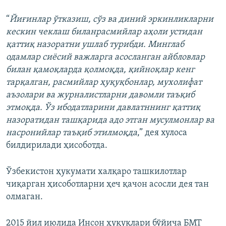
“
Йиғинлар ўтказиш, сўз ва диний эркинликларни
кескин чеклаш биланрасмийлар аҳоли устидан
қаттиқ назоратни ушлаб турибди. Минглаб
одамлар сиёсий важларга асосланган айбловлар
билан қамоқларда қолмоқда, қийноқлар кенг
тарқалган, расмийлар ҳуқуқбонлар, мухолифат
аъзолари ва журналистларни давомли таъқиб
этмоқда. Ўз ибодатларини давлатннинг қаттиқ
назоратидан ташқарида адо этган мусулмонлар ва
насронийлар таъқиб этилмоқда
,” дея хулоса
билдирилади ҳисоботда.
Ўзбекистон ҳукумати халқаро ташкилотлар
чиқарган ҳисоботларни ҳеч қачон асосли дея тан
олмаган.
2015 йил июлида Инсон ҳуқуқлари бўйича БМТ