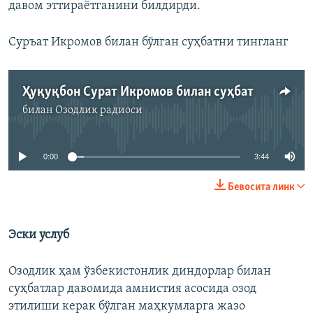
давом эттираётганини билдирди.
Суръат Икромов билан бўлган суҳбатни тингланг
Ҳуқуқбон Сурат Икромов билан суҳбат
билан
Озодлик радиоси
Айни дамда медиа-манба мавжуд эмас
0:00
3:44
Бевосита линк
Эски услуб
Озодлик ҳам ўзбекистонлик диндорлар билан
суҳбатлар давомида амнистия асосида озод
этилиши керак бўлган маҳкумларга жазо