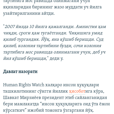
тартибига мос равишда олинмагани учун"
яқинларидан бирининг жазо муддати уч йилга
узайтирилганини айтди.
"
2007 йилда 10 йилга қамалганди. Амнистия ҳам
чиқди, сроги ҳам тугаётганди. Чиқишига умид
қилиб тургандик. Йўқ, яна қўшиб беришди. Суд
қилиб, колония тартибини бузди, сочи колония
тартибига мос равишда олинмагани учун, деб уч
йил қўшиб беришди,
" деди у.
Давлат назорати
Human Rights Watch халқаро инсон ҳуқуқлари
ташкилотининг сўнгги йиллик
ҳисобот
ига кўра,
Шавкат Мирзиёев президент этиб сайланганидан
бери мамлакатда “инсон ҳуқуқларига оид ўта ёмон
кўрсаткич” ижобий томонга ўзгаргани йўқ.