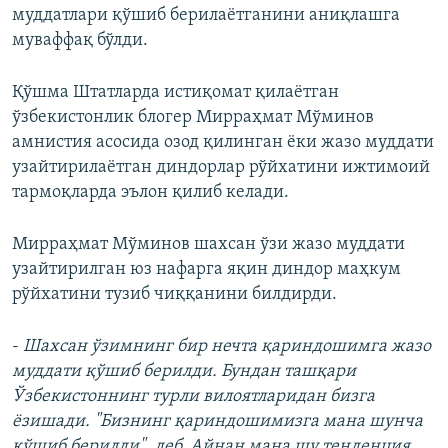
муддатлари қўшиб берилаётганини аниқлашга
муваффақ бўлди.
Қўшма Штатларда истиқомат қилаётган
ўзбекистонлик блогер Мирраҳмат Мўминов
амнистия асосида озод қилинган ёки жазо муддати
узайтирилаётган диндорлар рўйхатини ижтимоий
тармоқларда эълон қилиб келади.
Мирраҳмат Мўминов шахсан ўзи жазо муддати
узайтирилган юз нафарга яқин диндор маҳкум
рўйхатини тузиб чиққанини билдирди.
-
Шахсан ўзимнинг бир нечта қариндошимга жазо
муддати қўшиб берилди. Бундан ташқари
Ўзбекистоннинг турли вилоятларидан бизга
ёзишади. "Бизнинг қариндошимизга мана шунча
қўшиб берилди", деб. Айнан мана шу тенденция