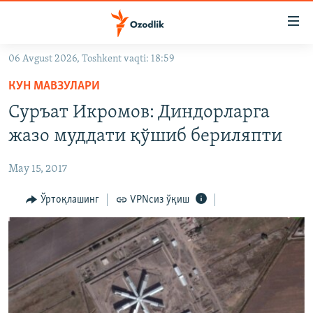
Линклар
Бош
мавзуларга
06 Avgust 2026, Toshkent vaqti: 18:59
ўтинг
OZODLIK SURISHTIRUVLARI
Асосий
КУН МАВЗУЛАРИ
OZODVIDEO
навигацияга
Суръат Икромов: Диндорларга
ўтинг
OZODARXIV
жазо муддати қўшиб бериляпти
Қидиришга
ўтинг
На русском
May 15, 2017
ИЖТИМОИЙ ТАРМОҚЛАР
Ўртоқлашинг
VPNсиз ўқиш
Озодлик бошқа тилларда