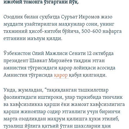
ижобий томонга ўзгаргани йўқ.​
Озодлик билан суҳбатда Суръат Икромов жазо
муддати узайтирилган маҳкумлар сони, унинг
тахминий ҳисоб-китоби бўйича, 500-600 нафарга
етганини маълум қилди.
Ўзбекистон Олий Мажлиси Сенати 12 октябрда
президент Шавкат Мирзиёев тақдим этган
амнистия тўғрисидаги қарор лойиҳаси асосида
Амнистия тўғрисида
қарор
қабул қилганди.
Унда, жумладан, “тақиқланган ташкилотлар
фаолиятидаги иштироки, улар таркибида тинчлик
ва хавфсизликка қарши ёки жамоат хавфсизлигига
қарши жиноятлар содир этганлиги учун биринчи
марта озодликдан маҳрум қилишга ҳукм этилиб,
тузалиш йўлига қатъий ўтган шахсларни ҳам