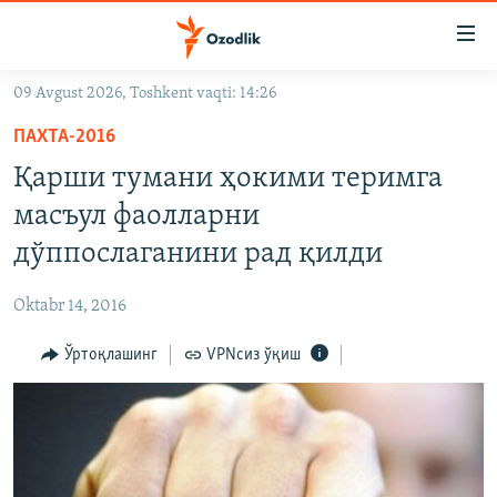
Линклар
Бош
мавзуларга
09 Avgust 2026, Toshkent vaqti: 14:26
ўтинг
OZODLIK SURISHTIRUVLARI
Асосий
ПАХТА-2016
OZODVIDEO
навигацияга
Қарши тумани ҳокими теримга
ўтинг
OZODARXIV
масъул фаолларни
Қидиришга
ўтинг
дўппослаганини рад қилди
На русском
Oktabr 14, 2016
ИЖТИМОИЙ ТАРМОҚЛАР
Ўртоқлашинг
VPNсиз ўқиш
Озодлик бошқа тилларда