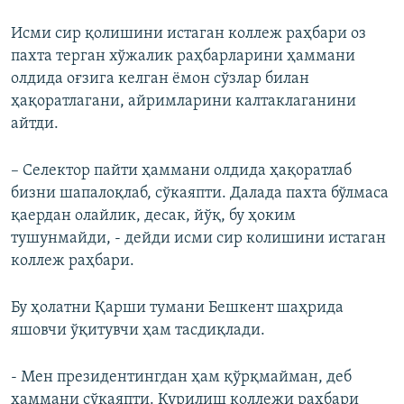
Исми сир қолишини истаган коллеж раҳбари оз
пахта терган хўжалик раҳбарларини ҳаммани
олдида оғзига келган ёмон сўзлар билан
ҳақоратлагани, айримларини калтаклаганини
айтди.
– Селектор пайти ҳаммани олдида ҳақоратлаб
бизни шапалоқлаб, сўкаяпти. Далада пахта бўлмаса
қаердан олайлик, десак, йўқ, бу ҳоким
тушунмайди, - дейди исми сир колишини истаган
коллеж раҳбари.
Бу ҳолатни Қарши тумани Бешкент шаҳрида
яшовчи ўқитувчи ҳам тасдиқлади.
- Мен президентингдан ҳам қўрқмайман, деб
ҳаммани сўкаяпти. Қурилиш коллежи раҳбари