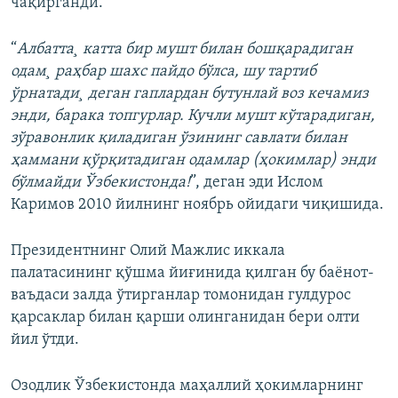
чақирганди.
“
Албатта¸ катта бир мушт билан бошқарадиган
одам¸ раҳбар шахс пайдо бўлса, шу тартиб
ўрнатади¸ деган гаплардан бутунлай воз кечамиз
энди, барака топгурлар. Кучли мушт кўтарадиган,
зўравонлик қиладиган ўзининг савлати билан
ҳаммани қўрқитадиган одамлар (ҳокимлар) энди
бўлмайди Ўзбекистонда!
”, деган эди Ислом
Каримов 2010 йилнинг ноябрь ойидаги чиқишида.
Президентнинг Олий Мажлис иккала
палатасининг қўшма йиғинида қилган бу баëнот-
ваъдаси залда ўтирганлар томонидан гулдурос
қарсаклар билан қарши олинганидан бери олти
йил ўтди.
Озодлик Ўзбекистонда маҳаллий ҳокимларнинг