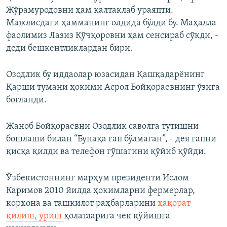
Жўрамуродовни ҳам калтаклаб ураяпти.
Мажлисдаги ҳамманинг олдида бўлди бу. Маҳалла
фаолимиз Лазиз Қўчқоровни ҳам сенсираб сўкди, -
деди бешкентликлардан бири.
Озодлик бу иддаолар юзасидан Қашқадарёнинг
Қарши тумани ҳокими Асрол Бойқораевнинг ўзига
боғланди.
Жаноб Бойқораевни Озодлик саволга тутишни
бошлаши билан “Бунақа гап бўлмаган”, - дея гапни
қисқа қилди ва телефон гўшагини қўйиб қўйди.
Ўзбекистоннинг марҳум президенти Ислом
Каримов 2010 йилда ҳокимларни фермерлар,
корхона ва ташкилот раҳбарларини
ҳақорат
қилиш, уриш
ҳолатларига чек қўйишга