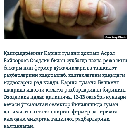
Қашқадарёнинг Қарши тумани ҳокими Асрол
Бойқораев Озодлик билан суҳбатда пахта режасини
бажармаган фермер хўжаликлари ва ташкилот
раҳбарларини ҳақоратлаб, калтаклагани ҳақидаги
иддаоларни рад қилди. Қарши тумани Бешкент
шаҳрида яшовчи коллеж раҳбарларидан бирининг
Озодликка иддао қилишича, 12-13 октябрь кунлари
кечаси ўтказилган селектор йиғилишида туман
ҳокими оз пахта топширган фермер ва теримга
кам одам чиқарган ташкилот раҳбарларини
калтаклаган.