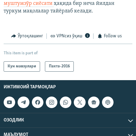
муштумзўр сиёсати
ҳақида бир неча йилдан
туркум мақолалар тайёрлаб келади.
Ўртоқлашинг
VPNсиз ўқиш
Follow us
This item is part of
Кун мавзулари
Пахта-2016
ИЖТИМОИЙ ТАРМОҚЛАР
ОЗОДЛИК
МАЪЛУМОТ