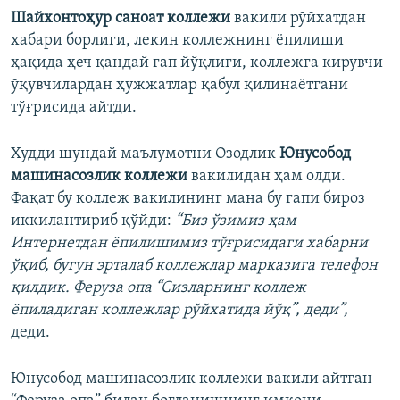
Шайхонтоҳур саноат коллежи
вакили рўйхатдан
хабари борлиги, лекин коллежнинг ёпилиши
ҳақида ҳеч қандай гап йўқлиги, коллежга кирувчи
ўқувчилардан ҳужжатлар қабул қилинаётгани
тўғрисида айтди.
Худди шундай маълумотни Озодлик
Юнусобод
машинасозлик коллежи
вакилидан ҳам олди.
Фақат бу коллеж вакилининг мана бу гапи бироз
иккилантириб қўйди:
“Биз ўзимиз ҳам
Интернетдан ёпилишимиз тўғрисидаги хабарни
ўқиб, бугун эрталаб коллежлар марказига телефон
қилдик. Феруза опа “Сизларнинг коллеж
ёпиладиган коллежлар рўйхатида йўқ”, деди”,
деди.
Юнусобод машинасозлик коллежи вакили айтган