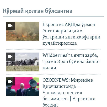
Кўрмай қолган бўлсангиз
Европа ва АҚШда ўрмон
ёнғинлари: иқлим
ўзгариши янги хавфларни
кучайтирмоқда
Wildberries’га янги зарба,
Трамп Эрон бўйича баёнот
қилди
OZODNEWS: Мирзиёев
Қирғизистонда —
Чашмадан пенсия
битимигача | Украинага
босқин