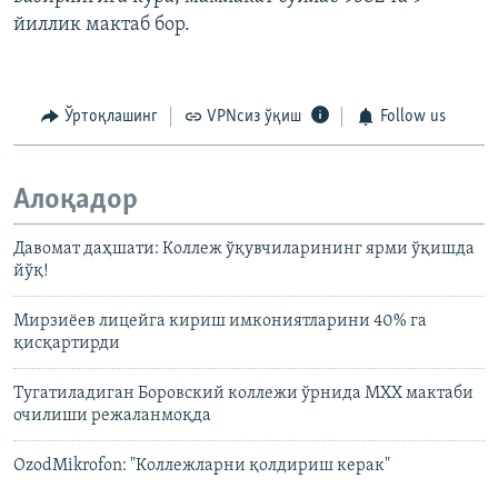
йиллик мактаб бор.
Ўртоқлашинг
VPNсиз ўқиш
Follow us
Алоқадор
Давомат даҳшати: Коллеж ўқувчиларининг ярми ўқишда
йўқ!
Мирзиёев лицейга кириш имкониятларини 40% га
қисқартирди
Тугатиладиган Боровский коллежи ўрнида МХХ мактаби
очилиши режаланмоқда
OzodMikrofon: "Коллежларни қолдириш керак"