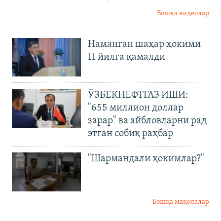
Бошқа видеолар
Наманган шаҳар ҳокими
11 йилга қамалди
ЎЗБЕКНЕФТГАЗ ИШИ:
"655 миллион доллар
зарар" ва айбловларни рад
этган собиқ раҳбар
"Шармандали ҳокимлар?"
Бошқа мақолалар