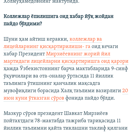
Холмуҳамедовнинг мактубида.
Коллежлар ёпилишига оид хабар йўқ жойдан
пайдо бўлдими?
Шуни ҳам айтиш керакки,
коллежлар ва
лицейларнинг қисқартирилиши- га
оид кечаги
хабар Президент
Мирзиёевнинг жорий йил
мартидаги лицейларни қисқартиришга оид қарори
ҳамда Ўзбекистоннинг барча мактабларида 9-синф
ўқувчилари ва ота-оналар ўртасида 11 йиллик
таълимга ўтишнинг қанчалик мақсадга
мувофиқлиги борасида Халқ таълими вазирлиги
20
июн куни ўтказган сўров
фонида пайдо бўлди.
Мазкур сўров президент Шавкат Мирзиёев
пойтахтдаги 78-мактабда тажриба тариқасида 11
йиллик таълимни қайта тиклашни таклиф қилгани