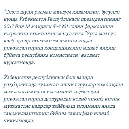
"Сизга шуни расман маълум қиламизки, бугунги
кунда Ўзбекистон Республикаси президентининг
2017 йил 18 майдаги Ф-4921 сонли фармойиши
ижросини таъминлаш мақсадида "Ўрта махсус,
касб-ҳунар таълими тизимини янада
ривожлантириш концепциясини ишлаб чиқиш
бўйича республика комиссияси" фаолият
кўрсатмоқда.
Ўзбекистон республикаси бош вазири
раҳбарлигида тузилган ишчи гуруҳлар томонидан
мамлакатимизни ижтимоий-иқтисодий
ривожлантириш дастуридан келиб чиқиб, кичик
мутахассис кадрлар тайёрлаш тизимини янада
такомиллаштириш бўйича таклифлар ишлаб
чиқилмоқда.