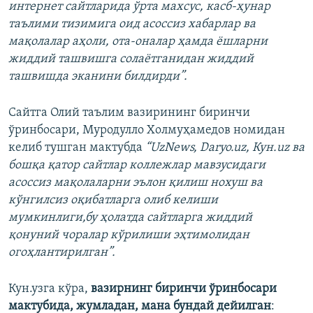
интернет сайтларида ўрта махсус, касб-ҳунар
таълими тизимига оид асоссиз хабарлар ва
мақолалар аҳоли, ота-оналар ҳамда ёшларни
жиддий ташвишга солаётганидан жиддий
ташвишда эканини билдирди”.
Сайтга Олий таълим вазирининг биринчи
ўринбосари, Муродулло Холмуҳамедов номидан
келиб тушган мактубда
“UzNews, Daryo.uz, Кун.uz ва
бошқа қатор сайтлар коллежлар мавзусидаги
асоссиз мақолаларни эълон қилиш нохуш ва
кўнгилсиз оқибатларга олиб келиши
мумкинлиги,бу ҳолатда сайтларга жиддий
қонуний чоралар кўрилиши эҳтимолидан
огоҳлантирилган”.
Кун.узга кўра,
вазирнинг биринчи ўринбосари
мактубида, жумладан, мана бундай дейилган
: