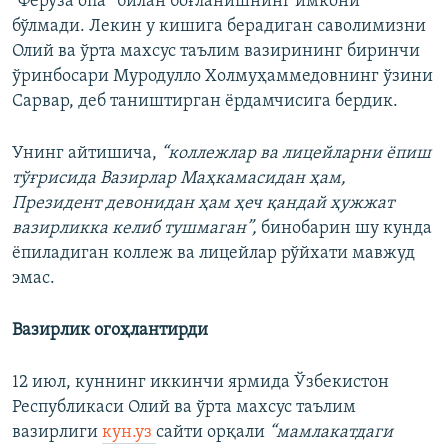
“Феруза опа” билан боғланишнинг имкони
бўлмади. Лекин у кишига берадиган саволимизни
Олий ва ўрта махсус таълим вазирининг биринчи
ўринбосари Муродулло Холмуҳаммедовнинг ўзини
Сарвар, деб таништирган ёрдамчисига бердик.
Унинг айтишича,
“коллежлар ва лицейларни ёпиш
тўғрисида Вазирлар Маҳкамасидан ҳам,
Президент девонидан ҳам ҳеч қандай ҳужжат
вазирликка келиб тушмаган”,
бинобарин шу кунда
ёпиладиган коллеж ва лицейлар рўйхати мавжуд
эмас.
Вазирлик огоҳлантирди
12 июл, куннинг иккинчи ярмида Ўзбекистон
Республикаси Олий ва ўрта махсус таълим
вазирлиги
кун.уз
сайти орқали
“мамлакатдаги