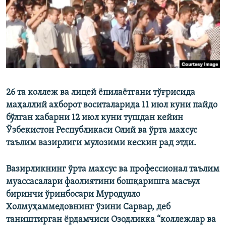
26 та коллеж ва лицей ёпилаётгани тўғрисида
маҳаллий ахборот воситаларида 11 июл куни пайдо
бўлган хабарни 12 июл куни тушдан кейин
Ўзбекистон Республикаси Олий ва ўрта махсус
таълим вазирлиги мулозими кескин рад этди.
Вазирликнинг ўрта махсус ва профессионал таълим
муассасалари фаолиятини бошқаришга масъул
биринчи ўринбосари Муродулло
Холмуҳаммедовнинг ўзини Сарвар, деб
таништирган ёрдамчиси Озодликка “коллежлар ва