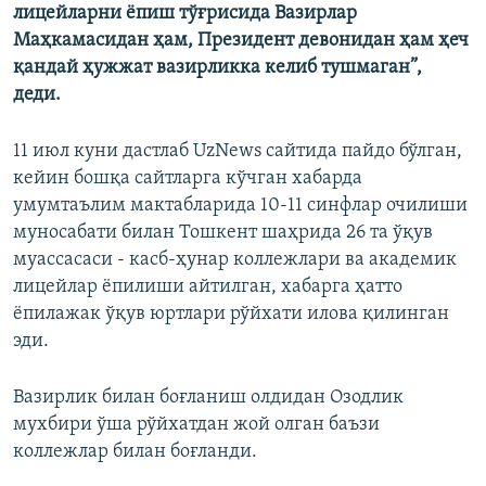
лицейларни ёпиш тўғрисида Вазирлар
Маҳкамасидан ҳам, Президент девонидан ҳам ҳеч
қандай ҳужжат вазирликка келиб тушмаган”,
деди.
11 июл куни дастлаб UzNews сайтида пайдо бўлган,
кейин бошқа сайтларга кўчган хабарда
умумтаълим мактабларида 10-11 синфлар очилиши
муносабати билан Тошкент шаҳрида 26 та ўқув
муассасаси - касб-ҳунар коллежлари ва академик
лицейлар ёпилиши айтилган, хабарга ҳатто
ёпилажак ўқув юртлари рўйхати илова қилинган
эди.
Вазирлик билан боғланиш олдидан Озодлик
мухбири ўша рўйхатдан жой олган баъзи
коллежлар билан боғланди.