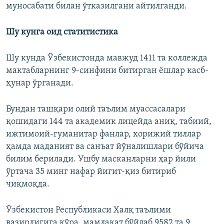
муносабати билан ўтказилгани айтилганди.
Шу кунга оид статитистика
Шу кунда Ўзбекистонда мавжуд 1411 та коллежда
мактабларнинг 9-синфини битирган ёшлар касб-
ҳунар ўрганади.
Бундан ташқари олий таълим муассасалари
қошидаги 144 та академик лицейда аниқ, табиий,
ижтимоий-гуманитар фанлар, хорижий тиллар
ҳамда маданият ва санъат йўналишлари бўйича
билим берилади. Ушбу масканларни ҳар йили
ўртача 35 минг нафар йигит-қиз битириб
чиқмоқда.
Ўзбекистон Республикаси Халқ таълими
вазирлигига кўра, мамлакат бўйлаб 9582 та 9