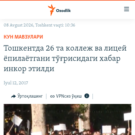
Линклар
Бош
мавзуларга
08 Avgust 2026, Toshkent vaqti: 10:36
ўтинг
OZODLIK SURISHTIRUVLARI
Асосий
КУН МАВЗУЛАРИ
OZODVIDEO
навигацияга
Тошкентда 26 та коллеж ва лицей
ўтинг
OZODARXIV
ёпилаётгани тўғрисидаги хабар
Қидиришга
ўтинг
инкор этилди
На русском
Iyul 12, 2017
ИЖТИМОИЙ ТАРМОҚЛАР
Ўртоқлашинг
VPNсиз ўқиш
Озодлик бошқа тилларда