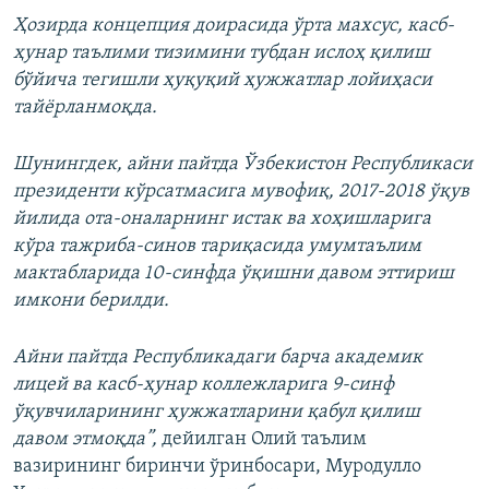
Ҳозирда концепция доирасида ўрта махсус, касб-
ҳунар таълими тизимини тубдан ислоҳ қилиш
бўйича тегишли ҳуқуқий ҳужжатлар лойиҳаси
тайёрланмоқда.
Шунингдек, айни пайтда Ўзбекистон Республикаси
президенти кўрсатмасига мувофиқ, 2017-2018 ўқув
йилида ота-оналарнинг истак ва хоҳишларига
кўра тажриба-синов тариқасида умумтаълим
мактабларида 10-синфда ўқишни давом эттириш
имкони берилди.
Айни пайтда Республикадаги барча академик
лицей ва касб-ҳунар коллежларига 9-синф
ўқувчиларининг ҳужжатларини қабул қилиш
давом этмоқда”,
дейилган Олий таълим
вазирининг биринчи ўринбосари, Муродулло