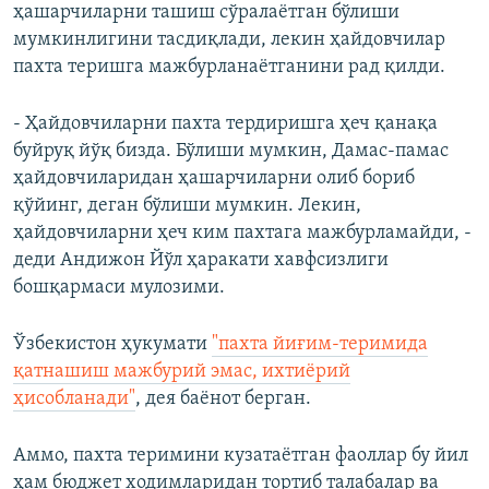
ҳашарчиларни ташиш сўралаётган бўлиши
мумкинлигини тасдиқлади, лекин ҳайдовчилар
пахта теришга мажбурланаётганини рад қилди.
- Ҳайдовчиларни пахта тердиришга ҳеч қанақа
буйруқ йўқ бизда. Бўлиши мумкин, Дамас-памас
ҳайдовчиларидан ҳашарчиларни олиб бориб
қўйинг, деган бўлиши мумкин. Лекин,
ҳайдовчиларни ҳеч ким пахтага мажбурламайди, -
деди Андижон Йўл ҳаракати хавфсизлиги
бошқармаси мулозими.
Ўзбекистон ҳукумати
"пахта йиғим-теримида
қатнашиш мажбурий эмас, ихтиёрий
ҳисобланади"
, дея баёнот берган.
Аммо, пахта теримини кузатаётган фаоллар бу йил
ҳам бюджет ходимларидан тортиб талабалар ва