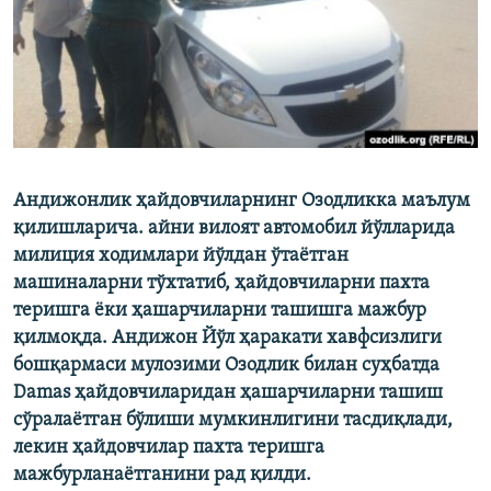
Андижонлик ҳайдовчиларнинг Озодликка маълум
қилишларича. айни вилоят автомобил йўлларида
милиция ходимлари йўлдан ўтаётган
машиналарни тўхтатиб, ҳайдовчиларни пахта
теришга ёки ҳашарчиларни ташишга мажбур
қилмоқда. Андижон Йўл ҳаракати хавфсизлиги
бошқармаси мулозими Озодлик билан суҳбатда
Damas ҳайдовчиларидан ҳашарчиларни ташиш
сўралаётган бўлиши мумкинлигини тасдиқлади,
лекин ҳайдовчилар пахта теришга
мажбурланаётганини рад қилди.