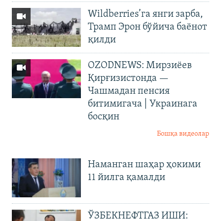
Wildberries’га янги зарба,
Трамп Эрон бўйича баёнот
қилди
OZODNEWS: Мирзиёев
Қирғизистонда —
Чашмадан пенсия
битимигача | Украинага
босқин
Бошқа видеолар
Наманган шаҳар ҳокими
11 йилга қамалди
ЎЗБЕКНЕФТГАЗ ИШИ: