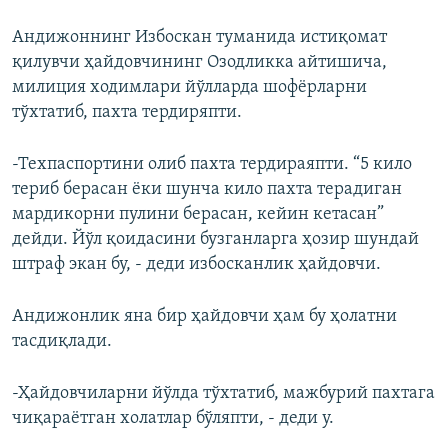
Андижоннинг Избоскан туманида истиқомат
қилувчи ҳайдовчининг Озодликка айтишича,
милиция ходимлари йўлларда шофëрларни
тўхтатиб, пахта тердиряпти.
-Техпаспортини олиб пахта тердираяпти. “5 кило
териб берасан ёки шунча кило пахта терадиган
мардикорни пулини берасан, кейин кетасан”
дейди. Йўл қоидасини бузганларга ҳозир шундай
штраф экан бу, - деди избосканлик ҳайдовчи.
Андижонлик яна бир ҳайдовчи ҳам бу ҳолатни
тасдиқлади.
-Ҳайдовчиларни йўлда тўхтатиб, мажбурий пахтага
чиқараётган холатлар бўляпти, - деди у.