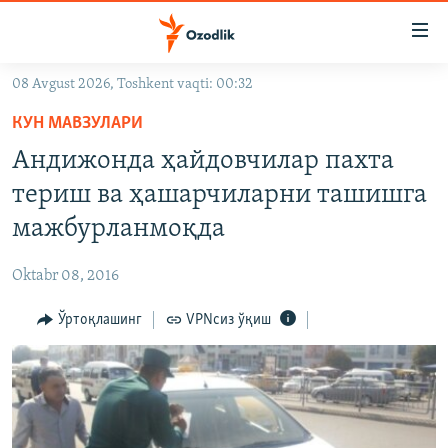
Линклар
Бош
мавзуларга
08 Avgust 2026, Toshkent vaqti: 00:32
ўтинг
OZODLIK SURISHTIRUVLARI
Асосий
КУН МАВЗУЛАРИ
OZODVIDEO
навигацияга
Андижонда ҳайдовчилар пахта
ўтинг
OZODARXIV
териш ва ҳашарчиларни ташишга
Қидиришга
ўтинг
мажбурланмоқда
На русском
Oktabr 08, 2016
ИЖТИМОИЙ ТАРМОҚЛАР
Ўртоқлашинг
VPNсиз ўқиш
Озодлик бошқа тилларда