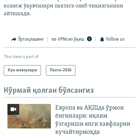
коллеж ўқувчилари пахтага олиб чиқилганини
айтишади.
Ўртоқлашинг
VPNсиз ўқиш
Follow us
This item is part of
Кун мавзулари
Пахта-2016
Кўрмай қолган бўлсангиз
Европа ва АҚШда ўрмон
ёнғинлари: иқлим
ўзгариши янги хавфларни
кучайтирмоқда