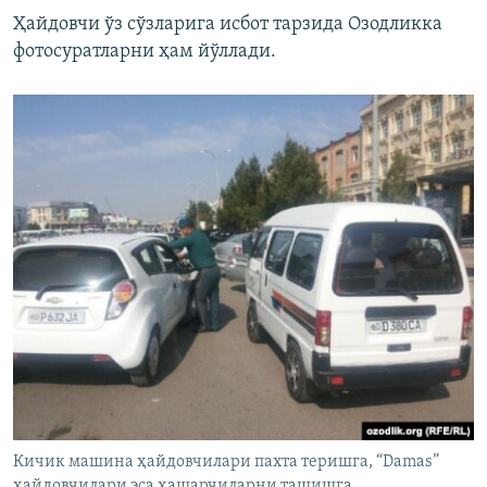
Ҳайдовчи ўз сўзларига исбот тарзида Озодликка
фотосуратларни ҳам йўллади.
Кичик машина ҳайдовчилари пахта теришга, “Damas”
ҳайдовчилари эса ҳашарчиларни ташишга