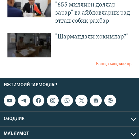
"655 миллион доллар
зарар" ва айбловларни рад
этган собиқ раҳбар
"Шармандали ҳокимлар?"
Бошқа мақолалар
ИЖТИМОИЙ ТАРМОҚЛАР
ОЗОДЛИК
МАЪЛУМОТ