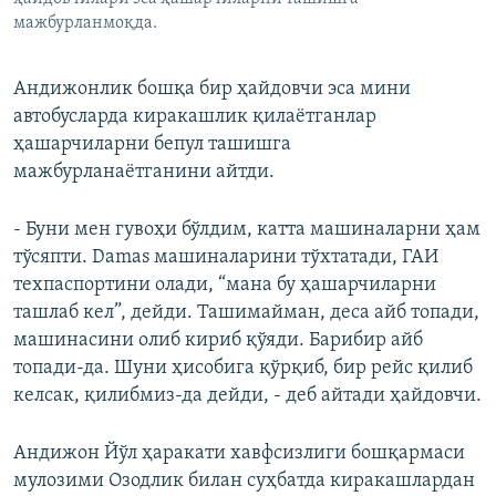
мажбурланмоқда.
Андижонлик бошқа бир ҳайдовчи эса мини
автобусларда киракашлик қилаётганлар
ҳашарчиларни бепул ташишга
мажбурланаётганини айтди.
- Буни мен гувоҳи бўлдим, катта машиналарни ҳам
тўсяпти. Damas машиналарини тўхтатади, ГАИ
техпаспортини олади, “мана бу ҳашарчиларни
ташлаб кел”, дейди. Ташимайман, деса айб топади,
машинасини олиб кириб қўяди. Барибир айб
топади-да. Шуни ҳисобига қўрқиб, бир рейс қилиб
келсак, қилибмиз-да дейди, - деб айтади ҳайдовчи.
Андижон Йўл ҳаракати хавфсизлиги бошқармаси
мулозими Озодлик билан суҳбатда киракашлардан