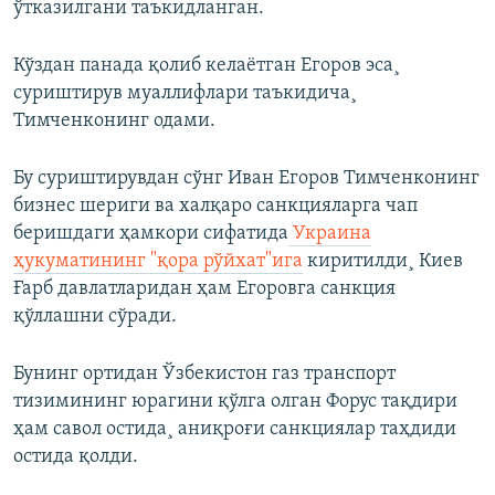
ўтказилгани таъкидланган.
Кўздан панада қолиб келаëтган Егоров эса¸
суриштирув муаллифлари таъкидича¸
Тимченконинг одами.
Бу суриштирувдан сўнг Иван Егоров Тимченконинг
бизнес шериги ва халқаро санкцияларга чап
беришдаги ҳамкори сифатида
Украина
ҳукуматининг "қора рўйхат"ига
киритилди¸ Киев
Ғарб давлатларидан ҳам Егоровга санкция
қўллашни сўради.
Бунинг ортидан Ўзбекистон газ транспорт
тизимининг юрагини қўлга олган Форус тақдири
ҳам савол остида¸ аниқроғи санкциялар таҳдиди
остида қолди.