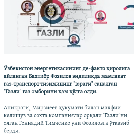
Ўзбекистон энергетикасининг де-факто қиролига
айланган Бахтиёр Фозилов эндиликда мамлакат
газ-транспорт тизимининг "юраги" саналган
"Газли" газ омборини ҳам қўлга олди.
Аниқроғи¸ Мирзиëев ҳукумати билан махфий
келишув ва сохта компаниялар орқали "Газли"ни
олган Геннадий Тимченко уни Фозиловга ўтказиб
берди.