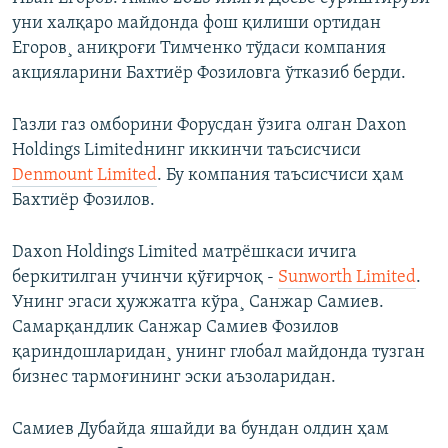
1080p
уни халқаро майдонда фош қилиши ортидан
Егоров¸ аниқроғи Тимченко тўдаси компания
акцияларини Бахтиëр Фозиловга ўтказиб берди.
Газли газ омборини Форусдан ўзига олган Daxon
Holdings Limitedнинг иккинчи таъсисчиси
Denmount Limited
. Бу компания таъсисчиси ҳам
Бахтиëр Фозилов.
Daxon Holdings Limited матрëшкаси ичига
беркитилган учинчи қўғирчоқ -
Sunworth Limited
.
Унинг эгаси ҳужжатга кўра¸ Санжар Самиев.
Самарқандлик Санжар Самиев Фозилов
қариндошларидан¸ унинг глобал майдонда тузган
бизнес тармоғининг эски аъзоларидан.
Самиев Дубайда яшайди ва бундан олдин ҳам