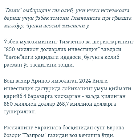
"Газли" омборидан газ олиб¸ уни ички истеъмолга
бериш учун ўзбек томони Тимченкога пул тўлашга
мажбур. Чунки асосий таъсисчи у.
Ўзбек мулозимининг Тимченко ва шерикларининг
“850 миллион долларлик инвестиция” ваъдаси
“ëлғон”лиги ҳақидаги иддаоси¸ бугунга келиб
расман ўз тасдиғини топди.
Бош вазир Арипов имзолаган 2024 йилги
инвестиция дастурида лойиҳанинг умум қиймати
қарийб 4 бараварга қисқарган - ваъда қилинган
850 миллион доллар 268,7 миллион долларга
туширилган.
Россиянинг Украинага босқинидан сўнг Европа
бозори "Газпром" газидан воз кечишга ўтди.