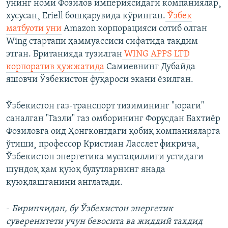
унинг номи Фозилов империясидаги компаниялар¸
хусусан¸ Eriell бошқарувида кўринган.
Ўзбек
матбуоти уни
Amazon корпорацияси сотиб олган
Wing стартапи ҳаммуассиси сифатида тақдим
этган. Британияда тузилган
WING APPS LTD
корпоратив ҳужжатида
Самиевнинг Дубайда
яшовчи Ўзбекистон фуқароси экани ëзилган.
Ўзбекистон газ-транспорт тизимининг "юраги"
саналган "Газли" газ омборининг Форусдан Бахтиëр
Фозиловга оид Ҳонгконгдаги қобиқ компанияларга
ўтиши¸ профессор Кристиан Ласслет фикрича¸
Ўзбекистон энергетика мустақиллиги устидаги
шундоқ ҳам қуюқ булутларнинг янада
қуюқлашганини англатади.
-
Биринчидан, бу Ўзбекистон энергетик
суверенитети учун бевосита ва жиддий таҳдид