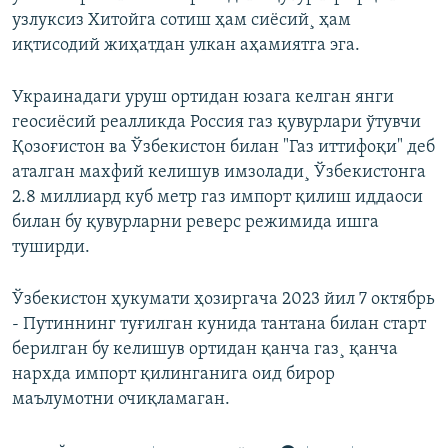
узлуксиз Хитойга сотиш ҳам сиëсий¸ ҳам
иқтисодий жиҳатдан улкан аҳамиятга эга.
Украинадаги уруш ортидан юзага келган янги
геосиëсий реалликда Россия газ қувурлари ўтувчи
Қозоғистон ва Ўзбекистон билан "Газ иттифоқи" деб
аталган махфий келишув имзолади¸ Ўзбекистонга
2.8 миллиард куб метр газ импорт қилиш иддаоси
билан бу қувурларни реверс режимида ишга
туширди.
Ўзбекистон ҳукумати ҳозиргача 2023 йил 7 октябрь
- Путиннинг туғилган кунида тантана билан старт
берилган бу келишув ортидан қанча газ¸ қанча
нархда импорт қилинганига оид бирор
маълумотни очиқламаган.