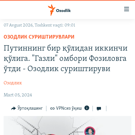
Линклар
Бош
мавзуларга
07 Avgust 2026, Toshkent vaqti: 09:01
ўтинг
OZODLIK SURISHTIRUVLARI
Асосий
ОЗОДЛИК СУРИШТИРУВЛАРИ
OZODVIDEO
навигацияга
Путиннинг бир қўлидан иккинчи
ўтинг
OZODARXIV
қўлига. "Газли" омбори Фозиловга
Қидиришга
ўтинг
ўтди - Озодлик суриштируви
На русском
Озодлик
ИЖТИМОИЙ ТАРМОҚЛАР
Mart 05, 2024
Ўртоқлашинг
VPNсиз ўқиш
Озодлик бошқа тилларда