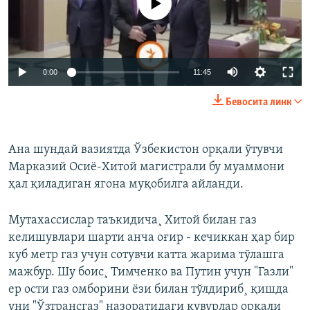
Auto
0:00
11:45
240p
Бевосита линк
360p
Auto
240p
360p
480p
480p
Ана шундай вазиятда Ўзбекистон орқали ўтувчи
Марказий Осиë-Хитой магистрали бу муаммони
720p
720p
ҳал қиладиган ягона муқобилга айланди.
Мутахассислар таъкидича¸ Хитой билан газ
келишувлари шарти анча оғир - кечиккан ҳар бир
куб метр газ учун сотувчи катта жарима тўлашга
мажбур. Шу боис¸ Тимченко ва Путин учун "Газли"
ер ости газ омборини ëзи билан тўлдириб¸ қишда
уни "Ўзтрансгаз" назоратидаги қувурлар орқали