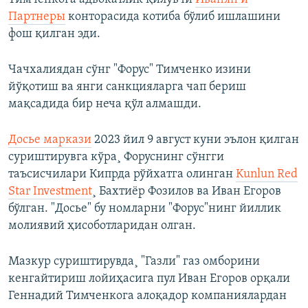
Партнеры
конторасида котиба бўлиб ишлашини
фош қилган эди.
Чачхалиядан сўнг "Форус" Тимченко изини
йўқотиш ва янги санкцияларга чап бериш
мақсадида бир неча қўл алмашди.
Досье маркази
2023 йил 9 август куни эълон қилган
суриштирувга кўра¸ Форуснинг сўнгги
таъсисчилари Кипрда рўйхатга олинган
Kunlun Red
Star Investment
¸ Бахтиëр Фозилов ва Иван Егоров
бўлган. "Досье" бу номларни "Форус"нинг йиллик
молиявий ҳисоботларидан олган.
Мазкур суриштирувда¸ "Газли" газ омборини
кенгайтириш лойиҳасига пул Иван Егоров орқали
Геннадий Тимченкога алоқадор компаниялардан