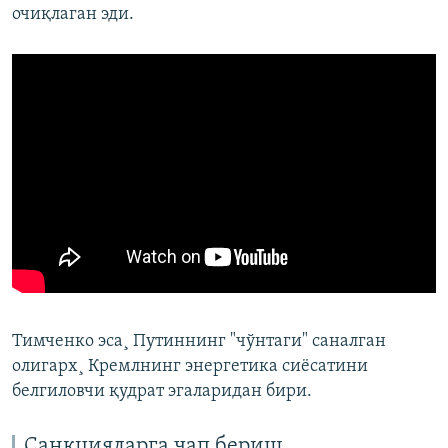
очиқлаган эди.
Тимченко эса¸ Путиннинг "чўнтаги" саналган
олигарх¸ Кремлнинг энергетика сиëсатини
белгиловчи қудрат эгаларидан бири.
Санкцияларга чап бериш