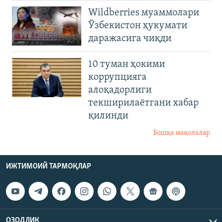
Wildberries муаммолари
Ўзбекистон ҳукумати
даражасига чиқди
10 туман ҳокими
коррупцияга
алоқадорлиги
текширилаётгани хабар
қилинди
Бошқа мақолалар
ИЖТИМОИЙ ТАРМОҚЛАР
ОЗОДЛИК