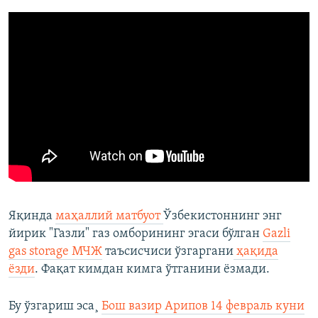
Яқинда
маҳаллий матбуот
Ўзбекистоннинг энг
йирик "Газли" газ омборининг эгаси бўлган
Gazli
gas storage МЧЖ
таъсисчиси ўзгаргани
ҳақида
ëзди
. Фақат кимдан кимга ўтганини ëзмади.
Бу ўзгариш эса¸
Бош вазир Арипов 14 февраль куни