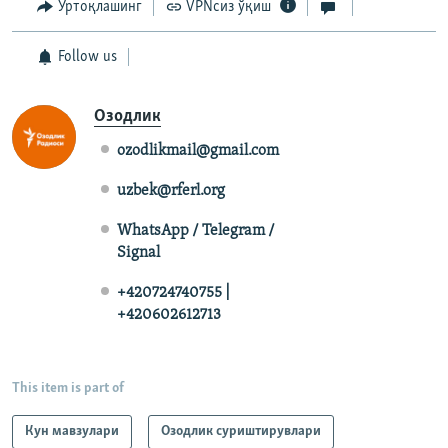
Ўртоқлашинг
VPNсиз ўқиш
Follow us
Озодлик
ozodlikmail@gmail.com
uzbek@rferl.org
WhatsApp / Telegram /
Signal
+420724740755 |
+420602612713
This item is part of
Кун мавзулари
Озодлик суриштирувлари