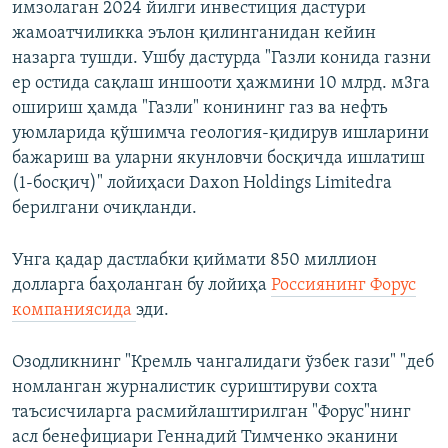
имзолаган 2024 йилги инвестиция дастури
жамоатчиликка эълон қилинганидан кейин
назарга тушди. Ушбу дастурда "Газли конида газни
ер остида сақлаш иншооти ҳажмини 10 млрд. м3га
ошириш ҳамда "Газли" конининг газ ва нефть
уюмларида қўшимча геология-қидирув ишларини
бажариш ва уларни якунловчи босқичда ишлатиш
(1-босқич)" лойиҳаси Daxon Holdings Limitedга
берилгани очиқланди.
Унга қадар дастлабки қиймати 850 миллион
долларга баҳоланган бу лойиҳа
Россиянинг Форус
компаниясида
эди.
Озодликнинг "Кремль чангалидаги ўзбек гази" "деб
номланган журналистик суриштируви сохта
таъсисчиларга расмийлаштирилган "Форус"нинг
асл бенефициари Геннадий Тимченко эканини