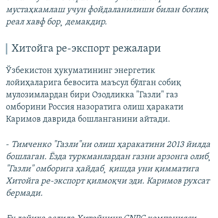
мустаҳкамлаш учун фойдаланилиши билан боғлиқ
реал хавф бор¸ демакдир.
Хитойга ре-экспорт режалари
Ўзбекистон ҳукуматининг энергетик
лойиҳаларига бевосита маъсул бўлган собиқ
мулозимлардан бири Озодликка "Газли" газ
омборини Россия назоратига олиш ҳаракати
Каримов даврида бошланганини айтади.
-
Тимченко "Газли"ни олиш ҳаракатини 2013 йилда
бошлаган. Ëзда туркманлардан газни арзонга олиб¸
"Газли" омборига ҳайдаб¸ қишда уни қимматига
Хитойга ре-экспорт қилмоқчи эди. Каримов рухсат
бермади.