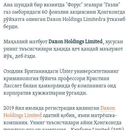
Ана шундай бир вазиятда "Форус" эгалари "Газли"
газ омборидаги 60 фоизлик акциясини Ҳонгконгда
рўйхатга олинган Daxon Holdings Limitedга ўтказиб
берди.
Маҳаллий матбуот
Daxon
Holdings
Limited
¸
хусусан
унинг таъсисчилари ҳақида ҳеч қандай маълумот
йўқ¸ деб ëзди.
Озодлик Британиядаги Ulster университетининг
криминология бўйича профессори Кристиан
Ласслет билан ҳамкорликда бу компанияга оид
корпоратив ҳужжатларни ўрганди.
2019 йил июлида регистрация қилинган
Daxon
Holdings Limited
одатий қобиқ¸ яъни матрëшка-
компания. Унинг таъсисчилари айни Ҳонгконгда