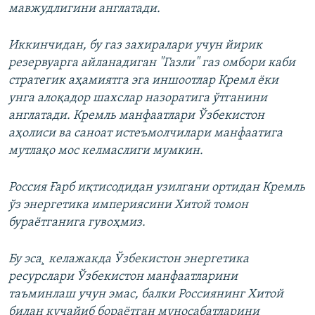
мавжудлигини англатади.
Иккинчидан, бу газ захиралари учун йирик
резервуарга айланадиган "Газли" газ омбори каби
стратегик аҳамиятга эга иншоотлар Кремл ёки
унга алоқадор шахслар назоратига ўтганини
англатади. Кремль манфаатлари Ўзбекистон
аҳолиси ва саноат истеъмолчилари манфаатига
мутлақо мос келмаслиги мумкин.
Россия Ғарб иқтисодидан узилгани ортидан Кремль
ўз энергетика империясини Хитой томон
бураëтганига гувоҳмиз.
Бу эса¸ келажакда Ўзбекистон энергетика
ресурслари Ўзбекистон манфаатларини
таъминлаш учун эмас, балки Россиянинг Хитой
билан кучайиб бораётган муносабатларини