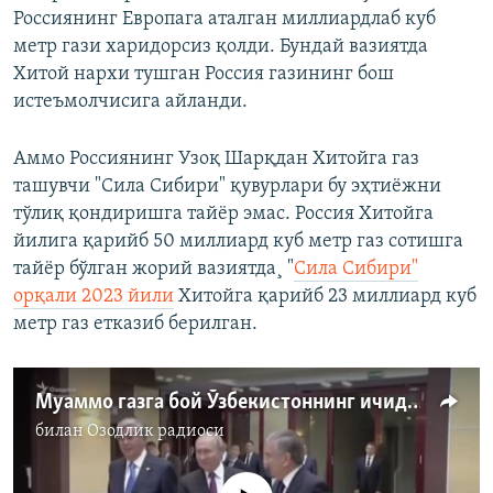
Россиянинг Европага аталган миллиардлаб куб
метр гази харидорсиз қолди. Бундай вазиятда
Хитой нархи тушган Россия газининг бош
истеъмолчисига айланди.
Аммо Россиянинг Узоқ Шарқдан Хитойга газ
ташувчи "Сила Сибири" қувурлари бу эҳтиëжни
тўлиқ қондиришга тайëр эмас. Россия Хитойга
йилига қарийб 50 миллиард куб метр газ сотишга
тайëр бўлган жорий вазиятда¸ "
Сила Сибири"
орқали 2023 йили
Хитойга қарийб 23 миллиард куб
метр газ етказиб берилган.
Муаммо газга бой Ўзбекистоннинг ичида - эксперт
билан
Озодлик радиоси
Айни дамда медиа-манба мавжуд эмас