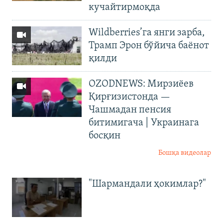
кучайтирмоқда
Wildberries’га янги зарба,
Трамп Эрон бўйича баёнот
қилди
OZODNEWS: Мирзиёев
Қирғизистонда —
Чашмадан пенсия
битимигача | Украинага
босқин
Бошқа видеолар
"Шармандали ҳокимлар?"