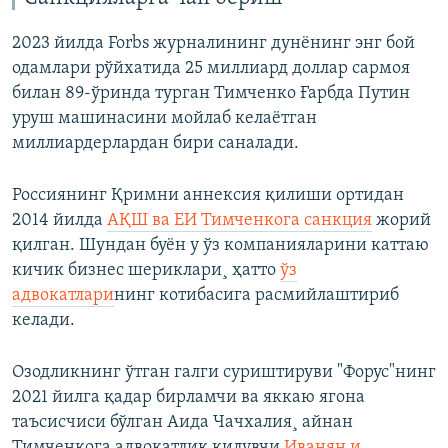
2023 йилда Forbs журналининг дунёнинг энг бой
одамлари рўйхатида 25 миллиард доллар сармоя
билан 89-ўринда турган Тимченко Ғарбда Путин
уруш машинасини мойлаб келаëтган
миллиардерлардан бири саналади.
Россиянинг Қримни аннексия қилиши ортидан
2014 йилда
АҚШ ва ЕИ Тимченкога санкция
жорий
қилган. Шундан буён у ўз компанияларини каттаю
кичик бизнес шериклари¸ ҳатто
ўз
адвокатлари
нинг котибасига расмийлаштириб
келади.
Озодликнинг ўтган галги суриштируви "Форус"нинг
2021 йилга қадар бирламчи ва яккаю ягона
таъсисчиси бўлган Аида Чачхалия¸ айнан
Тимченкога адвокатлик қилувчи
Иванян и