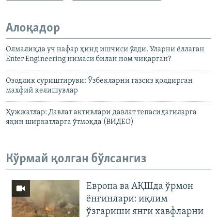
Алоқадор
Олмалиқда уч нафар ҳинд ишчиси ўлди. Уларни ёллаган
Enter Engineering нимаси билан ном чиқарган?
Озодлик суриштируви: Ўзбекларни газсиз қолдирган
махфий келишувлар
Ҳужжатлар: Давлат активлари давлат тепасидагиларга
яқин ширкатларга ўтмоқда (ВИДЕО)
Кўрмай қолган бўлсангиз
Европа ва АҚШда ўрмон
ёнғинлари: иқлим
ўзгариши янги хавфларни