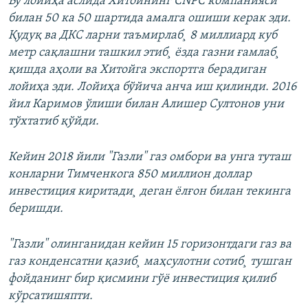
Бу лойиҳа аслида Хитойнинг CNPC компанияси
билан 50 ка 50 шартида амалга ошиши керак эди.
Қудуқ ва ДКС ларни таъмирлаб¸ 8 миллиард куб
метр сақлашни ташкил этиб¸ ëзда газни ғамлаб¸
қишда аҳоли ва Хитойга экспортга берадиган
лойиҳа эди. Лойиҳа бўйича анча иш қилинди. 2016
йил Каримов ўлиши билан Алишер Султонов уни
тўхтатиб қўйди.
Кейин 2018 йили "Газли" газ омбори ва унга туташ
конларни Тимченкога 850 миллион доллар
инвестиция киритади¸ деган ëлғон билан текинга
беришди.
"Газли" олинганидан кейин 15 горизонтдаги газ ва
газ конденсатни қазиб¸ маҳсулотни сотиб¸ тушган
фойданинг бир қисмини гўë инвестиция қилиб
кўрсатишяпти.