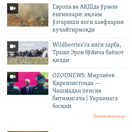
Европа ва АҚШда ўрмон
ёнғинлари: иқлим
ўзгариши янги хавфларни
кучайтирмоқда
Wildberries’га янги зарба,
Трамп Эрон бўйича баёнот
қилди
OZODNEWS: Мирзиёев
Қирғизистонда —
Чашмадан пенсия
битимигача | Украинага
босқин
Бошқа видеолар