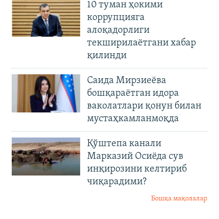
10 туман ҳокими
коррупцияга
алоқадорлиги
текширилаётгани хабар
қилинди
Саида Мирзиеёва
бошқараётган идора
ваколатлари қонун билан
мустаҳкамланмоқда
Қўштепа канали
Марказий Осиёда сув
инқирозини келтириб
чиқарадими?
Бошқа мақолалар