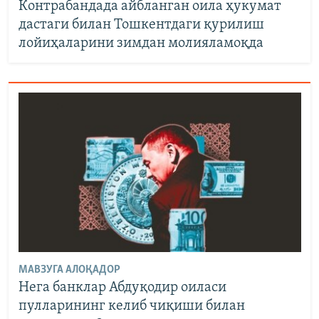
Контрабандада айбланган оила ҳукумат
дастаги билан Тошкентдаги қурилиш
лойиҳаларини зимдан молияламоқда
МАВЗУГА АЛОҚАДОР
Нега банклар Абдуқодир оиласи
пулларининг келиб чиқиши билан