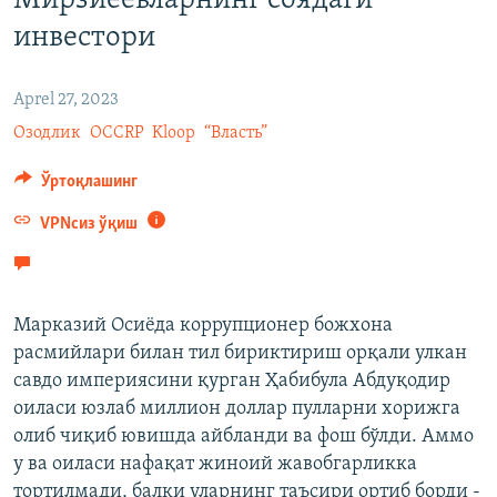
Мирзиёевларнинг соядаги
инвестори
Aprel 27, 2023
Озодлик
OCCRP
Kloop
“Власть”
Ўртоқлашинг
VPNсиз ўқиш
Марказий Осиёда коррупционер божхона
расмийлари билан тил бириктириш орқали улкан
савдо империясини қурган Ҳабибула Абдуқодир
оиласи юзлаб миллион доллар пулларни хорижга
олиб чиқиб ювишда айбланди ва фош бўлди. Аммо
у ва оиласи нафақат жиноий жавобгарликка
тортилмади, балки уларнинг таъсири ортиб борди -