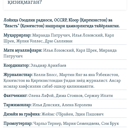
қизиқмаган?
Лойиҳа Озодлик радиоси, OCCRP, Kloop (Қирғизистон) ва
"Власть" (Қозоғистон) нашрлари ҳамкорлигида тайёрланган.
Муҳаррирлар:
Миранда Патручич, Илья Лозовский, Карл
Шрек, Жулия Уоллес, Дрю Салливан
Матн муаллифлари:
Илья Лозовский, Карл Шрек, Миранда
Патручич
Координатор:
Эльдияр Арикбаев
Журналистлар:
Келли Блосс, Мартин Янг ва яна Ўзбекистон,
Қозоғистон ва Қирғизистондан ўндан зиёд журналист. Аксар
исмлар хавфсизлик сабаб ошкор қилинмаяпти.
Фактчекинг:
Олена ЛаФой, Дима Стоянов, Сержиу Ипати
Таржимонлар:
Илья Донских, Алена Королева
Дизайн ва графика:
Жеймс О’Брайен, Эдин Пашович
Промоутерлар:
Чарльз Тернер, Мария Семендяева, Сэм Брук​