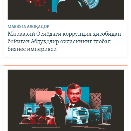
МАВЗУГА АЛОҚАДОР
Марказий Осиёдаги коррупция ҳисобидан
бойиган Абдуқодир оиласининг глобал
бизнес империяси