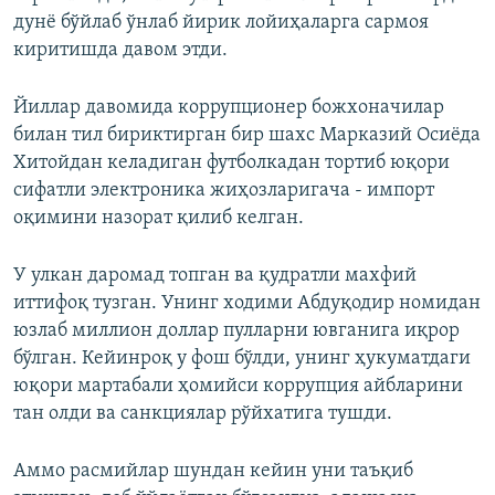
дунё бўйлаб ўнлаб йирик лойиҳаларга сармоя
киритишда давом этди.
Йиллар давомида коррупционер божхоначилар
билан тил бириктирган бир шахс Марказий Осиёда
Хитойдан келадиган футболкадан тортиб юқори
сифатли электроника жиҳозларигача - импорт
оқимини назорат қилиб келган.
У улкан даромад топган ва қудратли махфий
иттифоқ тузган. Унинг ходими Абдуқодир номидан
юзлаб миллион доллар пулларни ювганига иқрор
бўлган. Кейинроқ у фош бўлди, унинг ҳукуматдаги
юқори мартабали ҳомийси коррупция айбларини
тан олди ва санкциялар рўйхатига тушди.
Аммо расмийлар шундан кейин уни таъқиб