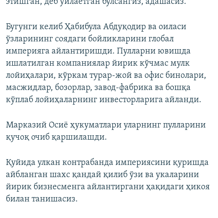
этишган, деб ўйлаётган бўлсангиз, адашасиз.
Бугунги келиб Ҳабибула Абдуқодир ва оиласи
ўзларининг соядаги бойликларини глобал
империяга айлантиришди. Пулларни ювишда
ишлатилган компаниялар йирик кўчмас мулк
лойиҳалари, кўркам турар-жой ва офис бинолари,
масжидлар, бозорлар, завод-фабрика ва бошқа
кўплаб лойиҳаларнинг инвесторларига айланди.
Марказий Осиё ҳукуматлари уларнинг пулларини
қучоқ очиб қаршилашди.
Қуйида улкан контрабанда империясини қуришда
айбланган шахс қандай қилиб ўзи ва укаларини
йирик бизнесменга айлантиргани ҳақидаги ҳикоя
билан танишасиз.