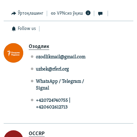
Ўртоқлашинг
VPNсиз ўқиш
Follow us
Озодлик
ozodlikmail@gmail.com
uzbek@rferl.org
WhatsApp / Telegram /
Signal
+420724740755 |
+420602612713
OCCRP