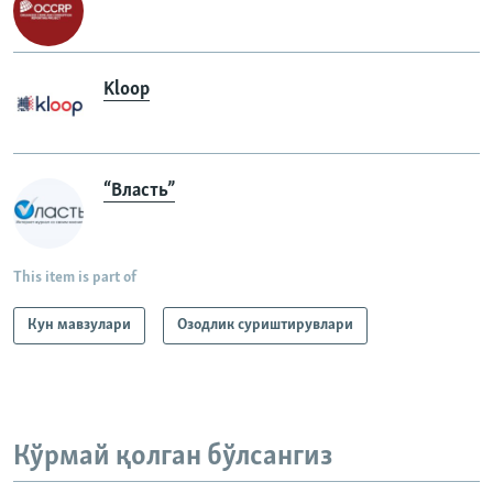
Kloop
“Власть”
This item is part of
Кун мавзулари
Озодлик суриштирувлари
Кўрмай қолган бўлсангиз