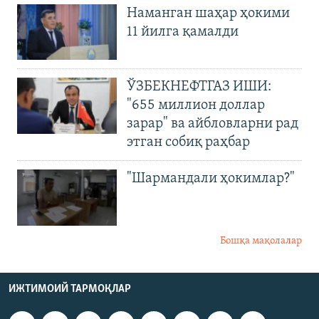
Наманган шаҳар ҳокими
11 йилга қамалди
ЎЗБЕКНЕФТГАЗ ИШИ:
"655 миллион доллар
зарар" ва айбловларни рад
этган собиқ раҳбар
"Шармандали ҳокимлар?"
Бошқа мақолалар
ИЖТИМОИЙ ТАРМОҚЛАР