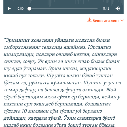
0:00
5:41
Бевосита линк
“Эримнинг холасини уйидаги молхона билан
омборхонанинг тепасида яшаймиз. Юрсангиз
қимирлайди, поллари очилиб кетган, ойнаклари
синган, совуқ. Уч ярим ва икки яшар болам билан
шу ерда ўтираман. Эрим ишсиз, мардикорлик
қилиб пул топади. Шу уйга келин бўлиб тушган
бўлсам-да, рўйхатга қўйишмаган. Шунинг учун на
темир дафтар, на бошқа дафтарга олишади. Жой
сўраб боргандим икки сўтих ер беришди, кейин у
пахтани ери экан деб беришмади. Бошланғич
тўловга 10 миллион сўм тўланг уй берамиз
дейишди, қаердан тўлай. Ўзим санитарка бўлиб
ишлаб икки боламни зўрға боқиб турган бўлсам.