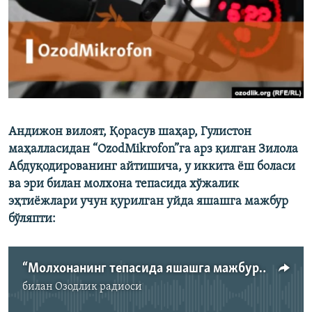
Андижон вилоят, Қорасув шаҳар, Гулистон
маҳалласидан “OzodMikrofon”га арз қилган Зилола
Абдуқодированинг айтишича, у иккита ёш боласи
ва эри билан молхона тепасида хўжалик
эҳтиёжлари учун қурилган уйда яшашга мажбур
бўляпти:
“Молхонанинг тепасида яшашга мажбурмиз”
билан
Озодлик радиоси
Айни дамда медиа-манба мавжуд эмас