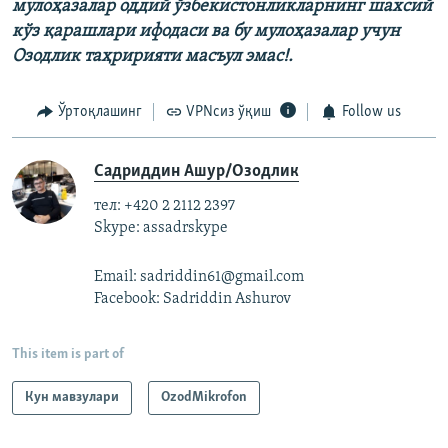
мулоҳазалар оддий ўзбекистонликларнинг шахсий
кўз қарашлари ифодаси ва бу мулоҳазалар учун
Озодлик таҳририяти масъул эмас!.
Ўртоқлашинг
VPNсиз ўқиш
Follow us
Садриддин Ашур/Озодлик
тел: +420 2 2112 2397
Skype: assadrskype
Email: sadriddin61@gmail.com
Facebook: Sadriddin Ashurov
This item is part of
Кун мавзулари
OzodMikrofon