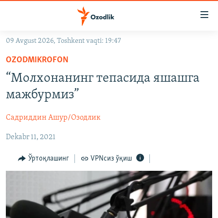
Линклар
Бош
мавзуларга
09 Avgust 2026, Toshkent vaqti: 19:47
ўтинг
OZODLIK SURISHTIRUVLARI
Асосий
OZODMIKROFON
OZODVIDEO
навигацияга
“Молхонанинг тепасида яшашга
ўтинг
OZODARXIV
мажбурмиз”
Қидиришга
ўтинг
На русском
Садриддин Ашур/Озодлик
Dekabr 11, 2021
ИЖТИМОИЙ ТАРМОҚЛАР
Ўртоқлашинг
VPNсиз ўқиш
Озодлик бошқа тилларда