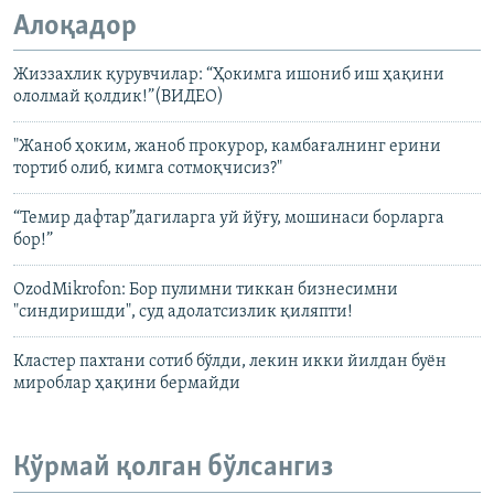
Алоқадор
Жиззахлик қурувчилар: “Ҳокимга ишониб иш ҳақини
ололмай қолдик!”(ВИДЕО)
"Жаноб ҳоким, жаноб прокурор, камбағалнинг ерини
тортиб олиб, кимга сотмоқчисиз?"
“Темир дафтар”дагиларга уй йўғу, мошинаси борларга
бор!”
OzodMikrofon: Бор пулимни тиккан бизнесимни
"синдиришди", суд адолатсизлик қиляпти!
Кластер пахтани сотиб бўлди, лекин икки йилдан буён
мироблар ҳақини бермайди
Кўрмай қолган бўлсангиз