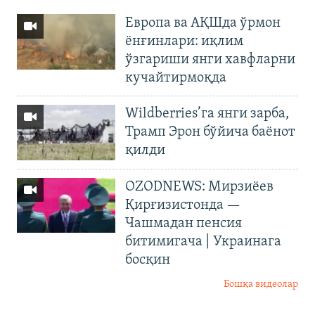
Европа ва АҚШда ўрмон
ёнғинлари: иқлим
ўзгариши янги хавфларни
кучайтирмоқда
Wildberries’га янги зарба,
Трамп Эрон бўйича баёнот
қилди
OZODNEWS: Мирзиёев
Қирғизистонда —
Чашмадан пенсия
битимигача | Украинага
босқин
Бошқа видеолар