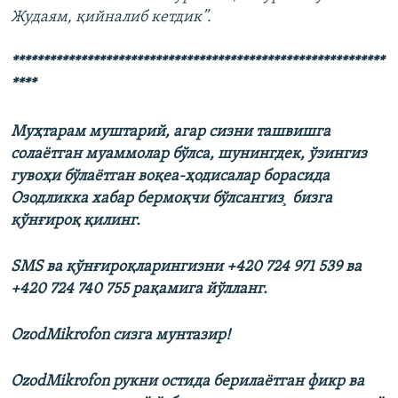
Жудаям, қийналиб кетдик”.
************************************************************
****
Муҳтарам муштарий, агар сизни ташвишга
солаётган муаммолар бўлса, шунингдек, ўзингиз
гувоҳи бўлаётган воқеа-ҳодисалар борасида
Озодликка хабар бермоқчи бўлсангиз¸ бизга
қўнғироқ қилинг.
SMS ва қўнғироқларингизни +420 724 971 539 ва
+420 724 740 755 рақамига йўлланг.
OzodMikrofon сизга мунтазир!
OzodMikrofon рукни остида берилаëтган фикр ва