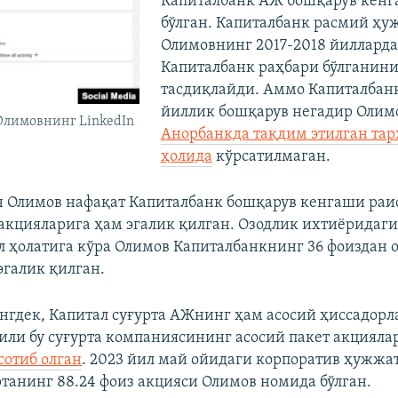
Капиталбанк АЖ бошқарув кенг
бўлган. Капиталбанк расмий ҳу
Олимовнинг 2017-2018 йилларда
Капиталбанк раҳбари бўлганин
тасдиқлайди. Аммо Капиталбанк
йиллик бошқарув негадир Олим
лимовнинг LinkedIn
Анорбанкда тақдим этилган та
ҳолида
кўрсатилмаган.
Олимов нафақат Капиталбанк бошқарув кенгаши раис
акцияларига ҳам эгалик қилган. Озодлик ихтиëридаг
ил ҳолатига кўра Олимов Капиталбанкнинг 36 фоиздан
эгалик қилган.
гдек, Капитал суғурта АЖнинг ҳам асосий ҳиссадор
 йили бу суғурта компаниясининг асосий пакет акциял
сотиб олган
. 2023 йил май ойидаги корпоратив ҳужжат
ртанинг 88.24 фоиз акцияси Олимов номида бўлган.