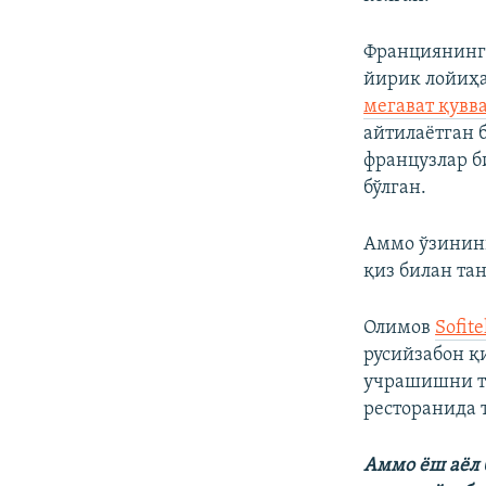
Франциянинг 
йирик лойиҳа
мегават қувв
айтилаëтган 
французлар 
бўлган.
Аммо ўзининг
қиз билан та
Олимов
Sofite
русийзабон қ
учрашишни та
ресторанида 
Аммо ëш аëл 