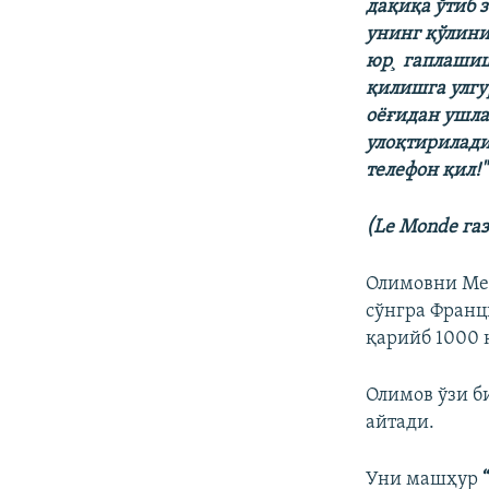
дақиқа ўтиб 
унинг қўлини
юр¸ гаплашиш
қилишга улгу
оëғидан ушла
улоқтирилади
телефон қил!
(Le Monde га
Олимовни Мер
сўнгра Фран
қарийб 1000 
Олимов ўзи б
айтади.
Уни машҳур