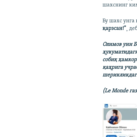
шахснинг ки
Бу шахс унга
қарзсан!”
¸ де
Олимов уни Б
ҳукуматидаги
собиқ ҳамкор
қаҳрига учра
шерикликдаги
(Le Monde га