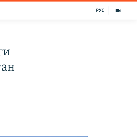
РУС
ги
ган