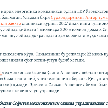
йирик энергетика компанияси бўлган EDF Ўзбекистон
 бошлаган. Улардан бири
Сурхондарëнинг Ангор тума
атли электр
станцияси қуриш. 2027 йили ишга тушир
бу лойиҳа қиймати 1 миллиард 200 миллион доллар. О
билан шу лойиҳа доирасидаги ҳамкорликни муҳокама
 ҳикоясига кўра, Олимовнинг бу режалари 22 июнь к
нишганидан сўнг остин-устун бўлиб кетади.
l
меҳмонхонаси барида ўзини Анастасия деб таништи
из билан танишиб¸ унга телефонини беради. Қиз унга 
клиф қилади. Эртасига Олимов Анастасия билан бали
тушлик қилиш учун учрашади.
билан Софител меҳмонхонаси олдида учрашганидан 