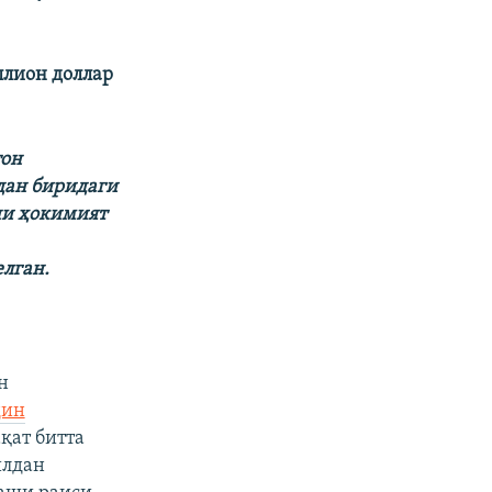
ллион доллар
тон
дан биридаги
ни ҳокимият
лган.
н
дин
қат битта
илдан