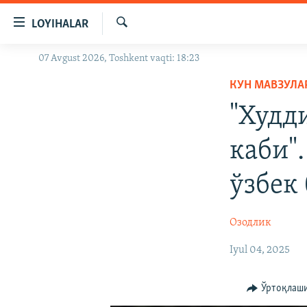
Линклар
LOYIHALAR
Бош
мавзуларга
Излаш
07 Avgust 2026, Toshkent vaqti: 18:23
OZODLIK SURISHTIRUVLARI
ўтинг
Асосий
КУН МАВЗУЛА
OZODVIDEO
навигацияга
"Худд
OZODARXIV
ўтинг
Қидиришга
каби"
ўтинг
ўзбек
Озодлик
Iyul 04, 2025
Ўртоқлаш