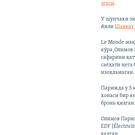
эгаси
.
У шунчаки эм
йили
Шавкат 
Le Monde мақ
кўра¸Олимов 
сафарини қатт
саëҳати нега
изоҳламаган.
Парижда у 5
хонаси бир к
бронь қилган
Олимов Пари
EDF (Électri
келган.