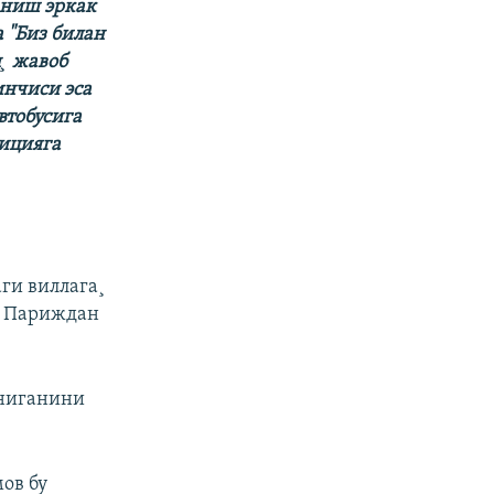
аниш эркак
 "Биз билан
¸ жавоб
инчиси эса
втобусига
лицияга
ги виллага¸
а Париждан
аниганини
ов бу