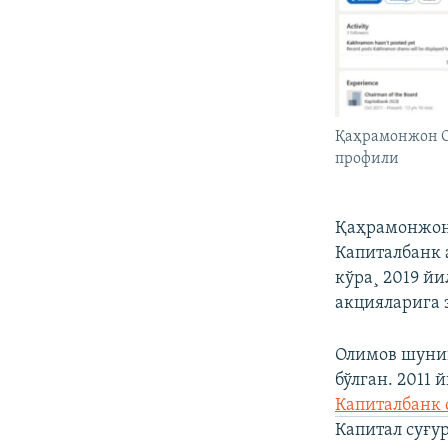
Қаҳрамонжон О
профили
Қаҳрамонжон 
Капиталбанк 
кўра¸ 2019 й
акцияларига 
Олимов шунин
бўлган. 2011
Капиталбанк 
Капитал суғу