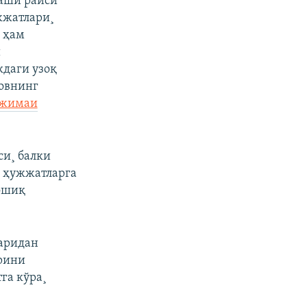
аши раиси
жжатлари¸
 ҳам
и
даги узоқ
овнинг
ржимаи
и¸ балки
и ҳужжатларга
 ошиқ
ларидан
арини
га кўра¸