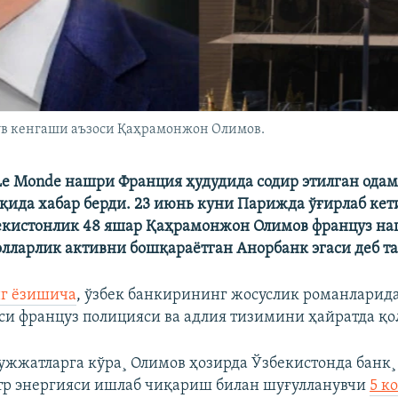
ув кенгаши аъзоси Қаҳрамонжон Олимов.
Le Monde нашри Франция ҳудудида содир этилган ода
қида хабар берди. 23 июнь куни Парижда ўғирлаб кет
екистонлик 48 яшар Қаҳрамонжон Олимов француз на
олларлик активни бошқараëтган Анорбанк эгаси деб т
нг ёзишича
, ўзбек банкирининг жосуслик романларид
и француз полицияси ва адлия тизимини ҳайратда қо
ужжатларга кўра¸ Олимов ҳозирда Ўзбекистонда банк¸
тр энергияси ишлаб чиқариш билан шуғулланувчи
5 к