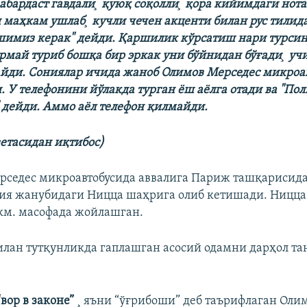
забардаст гавдали¸ қуюқ соқолли¸ қора кийимдаги нот
 маҳкам ушлаб¸ кучли чечен акценти билан рус тилида
имиз керак" дейди. Қаршилик кўрсатиш нари турсин
рмай туриб бошқа бир эркак уни бўйнидан бўғади¸ уч
йди. Сониялар ичида жаноб Олимов Мерседес микроа
. У телефонини йўлакда турган ëш аëлга отади ва "По
" дейди. Аммо аëл телефон қилмайди.
зетасидан иқтибос)
седес микроавтобусида аввалига Париж ташқарисида
ция жанубидаги Ницца шаҳрига олиб кетишади. Ницц
км. масофада жойлашган.
илан тутқунликда гаплашган асосий одамни дарҳол т
“вор в законе”
¸ яъни “ўғрибоши” деб таърифлаган Олим