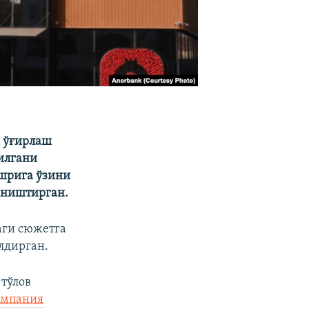
м ўғирлаш
илгани
шрига ўзини
аништирган.
аги сюжетга
лдирган.
 тўлов
омпания