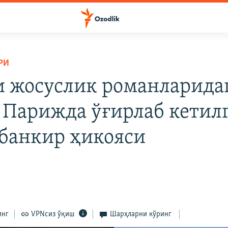
РИ
и жосуслик романларида
. Парижда ўғирлаб кетил
 банкир ҳикояси
инг
VPNсиз ўқиш
Шарҳларни кўринг