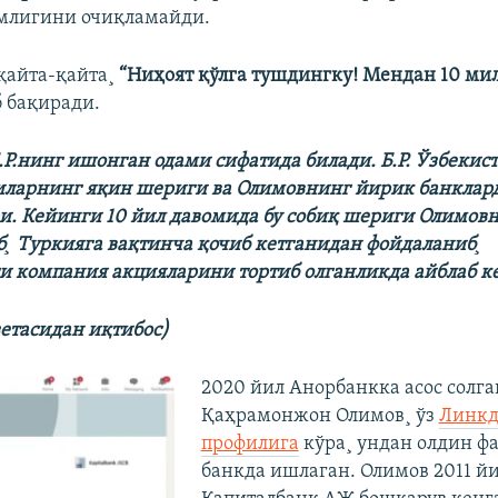
млигини очиқламайди.
 қайта-қайта¸
“Ниҳоят қўлга тушдингку! Мендан 10 ми
б бақиради.
.Р.нинг ишонган одами сифатида билади. Б.Р. Ўзбекис
ларнинг яқин шериги ва Олимовнинг йирик банклар
и. Кейинги 10 йил давомида бу собиқ шериги Олимов
б¸ Туркияга вақтинча қочиб кетганидан фойдаланиб¸
 компания акцияларини тортиб олганликда айблаб ке
зетасидан иқтибос)
2020 йил Анорбанкка асос солга
Қаҳрамонжон Олимов¸ ўз
Линк
профилига
кўра¸ ундан олдин фа
банкда ишлаган. Олимов 2011 й