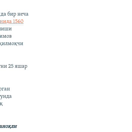
да бир неча
нида 1560
илиши
лимов
 қилмоқчи
уни 25 яшар
рган
тунда
қ
саноқли