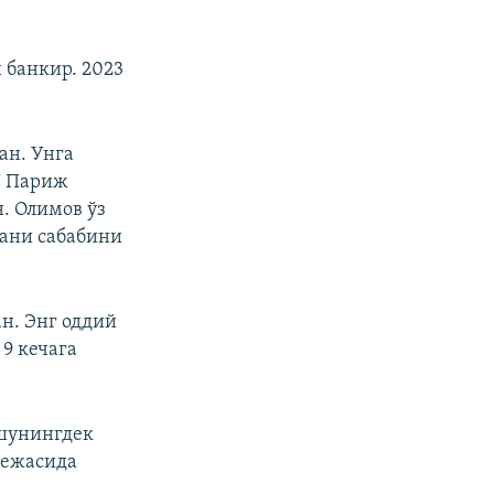
 банкир. 2023
ан. Унга
У Париж
н. Олимов ўз
гани сабабини
н. Энг оддий
9 кечага
шунингдек
режасида