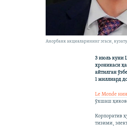
Анорбанк акцияларининг эгаси¸ кузат
3 июль куни 
хроникаси ҳа
айтилган ўзб
1 миллиард д
Le Monde ни
ўхшаш ҳикояс
Корпоратив ҳ
тизими¸ элек