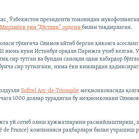
ас¸ Ўзбекистон президенти томонидан мукофотланган
Мирзиëев уни “Дўстлик” ордени
билан тақдирлаган.
оласи тўлиғича Олимов айтиб берган ҳикояга асосланг
21 июнь куни Истанбул орқали Парижга учиб келган. 
иқ сир тутган ва бундан саноқли одам хабардор бўлга
 бунча сир тутилгани¸ нима ëки кимлардан ҳадиксира
 юлдузли
Sofitel Arc-de-Triomphe
меҳмонхонасида қолга
ечага 1000 доллар турадиган бу меҳмонхонани Олимов 
.
жга уй сотиб олиш ҳужжатларини расмийлаштириш¸ 
cité de France) компанияси раҳбарлари билан учрашиш 