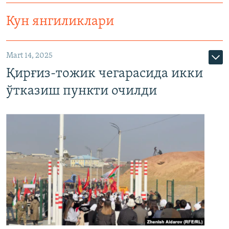
Кун янгиликлари
Mart 14, 2025
Қирғиз-тожик чегарасида икки
ўтказиш пункти очилди