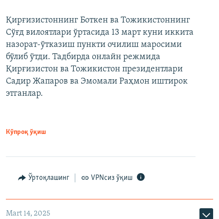
Қирғизистоннинг Боткен ва Тожикистоннинг
Сўғд вилоятлари ўртасида 13 март куни иккита
назорат-ўтказиш пункти очилиш маросими
бўлиб ўтди. Тадбирда онлайн режмида
Қирғизистон ва Тожикистон президентлари
Садир Жапаров ва Эмомали Раҳмон иштирок
этганлар.
Кўпроқ ўқиш
Ўртоқлашинг
VPNсиз ўқиш
Mart 14, 2025