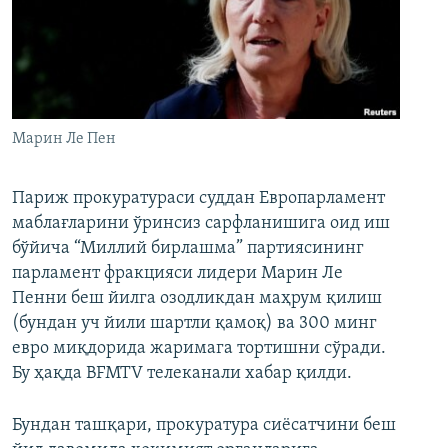
Марин Ле Пен
Париж прокуратураси суддан Европарламент
маблағларини ўринсиз сарфланишига оид иш
бўйича “Миллий бирлашма” партиясининг
парламент фракцияси лидери Марин Ле
Пенни беш йилга озодликдан маҳрум қилиш
(бундан уч йили шартли қамоқ) ва 300 минг
евро миқдорида жаримага тортишни сўради.
Бу ҳақда BFMTV телеканали хабар қилди.
Бундан ташқари, прокуратура сиёсатчини беш