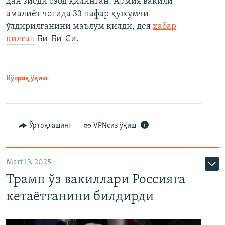
дан зиёди озод қилинган. Армия вакили
амалиёт чоғида 33 нафар ҳужумчи
ўлдирилганини маълум қилди, дея
хабар
қилган
Би-Би-Си.
Кўпроқ ўқиш
Ўртоқлашинг
VPNсиз ўқиш
Mart 13, 2025
Трамп ўз вакиллари Россияга
кетаётганини билдирди