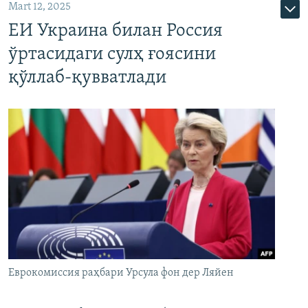
Mart 12, 2025
ЕИ Украина билан Россия
ўртасидаги сулҳ ғоясини
қўллаб-қувватлади
Еврокомиссия раҳбари Урсула фон дер Ляйен