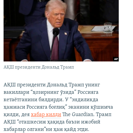
АҚШ президенти Дональд Трамп
АҚШ президенти Дональд Трамп унинг
вакиллари “ҳозирнинг ўзида” Россияга
кетаётганини билдирди. У “эндиликда
ҳаммаси Россияга боғлиқ” эканини қўшимча
қилди, дея
хабар қилди
The Guardian. Трамп
АҚШ “оташкесим ҳақида баъзи ижобий
хабарлар олгани”ни ҳам қайд этди.