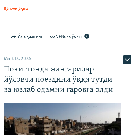
Кўпроқ ўқиш
Ўртоқлашинг
VPNсиз ўқиш
Mart 12, 2025
Покистонда жангарилар
йўловчи поездини ўққа тутди
ва юзлаб одамни гаровга олди