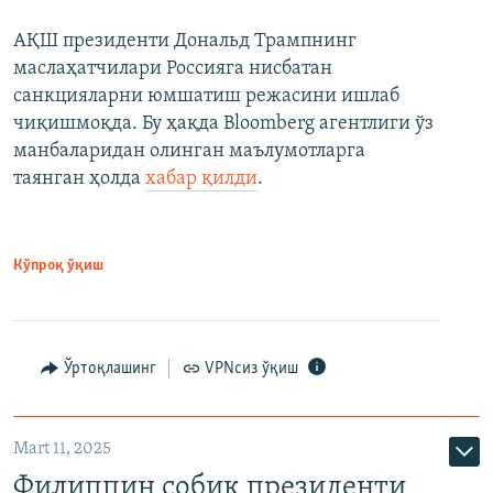
АҚШ президенти Дональд Трампнинг
маслаҳатчилари Россияга нисбатан
санкцияларни юмшатиш режасини ишлаб
чиқишмоқда. Бу ҳақда Bloomberg агентлиги ўз
манбаларидан олинган маълумотларга
таянган ҳолда
хабар қилди
.
Кўпроқ ўқиш
Ўртоқлашинг
VPNсиз ўқиш
Mart 11, 2025
Филиппин собиқ президенти