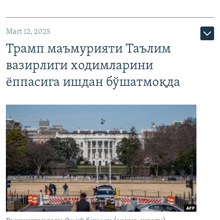
Mart 12, 2025
Трамп маъмурияти Таълим
вазирлиги ходимларини
ёппасига ишдан бўшатмоқда