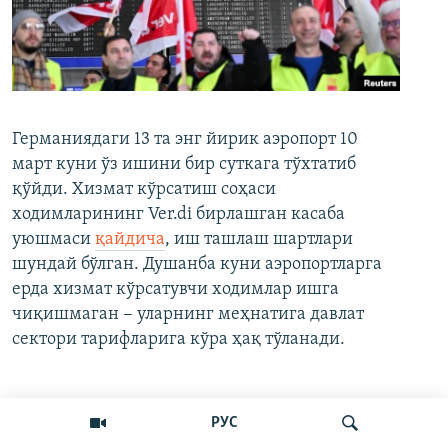
Германиядаги 13 та энг йирик аэропорт 10
март куни ўз ишини бир суткага тўхтатиб
қўйди. Хизмат кўрсатиш соҳаси
ходимларининг Ver.di бирлашган касаба
уюшмаси
қайдича
, иш ташлаш шартлари
шундай бўлган. Душанба куни аэропортларга
ерда хизмат кўрсатувчи ходимлар ишга
чиқишмаган − уларнинг меҳнатига давлат
сектори тарифларига кўра ҳақ тўланади.
Кўпроқ ўқиш
РУС