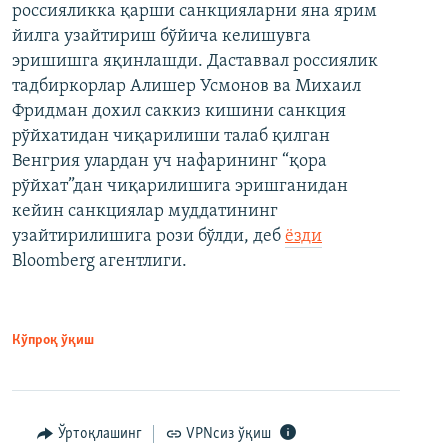
россияликка қарши санкцияларни яна ярим
йилга узайтириш бўйича келишувга
эришишга яқинлашди. Даставвал россиялик
тадбиркорлар Алишер Усмонов ва Михаил
Фридман дохил саккиз кишини санкция
рўйхатидан чиқарилиши талаб қилган
Венгрия улардан уч нафарининг “қора
рўйхат”дан чиқарилишига эришганидан
кейин санкциялар муддатининг
узайтирилишига рози бўлди, деб
ёзди
Bloomberg агентлиги.
Кўпроқ ўқиш
Ўртоқлашинг
VPNсиз ўқиш