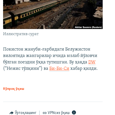
Иллюстратив сурат
Покистон жануби-ғарбидаги Белужистон
вилоятида жангарилар ичида юзлаб йўловчи
бўлган поездни ўққа тутишган. Бу ҳақда
DW
(“Немис тўлқини”) ва
Би-Би-Си
хабар қилди.
Кўпроқ ўқиш
Ўртоқлашинг
VPNсиз ўқиш