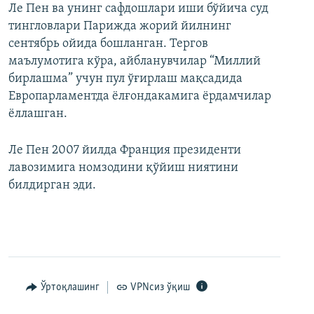
Ле Пен ва унинг сафдошлари иши бўйича суд
тингловлари Парижда жорий йилнинг
сентябрь ойида бошланган. Тергов
маълумотига кўра, айбланувчилар “Миллий
бирлашма” учун пул ўғирлаш мақсадида
Европарламентда ёлғондакамига ёрдамчилар
ёллашган.
Ле Пен 2007 йилда Франция президенти
лавозимига номзодини қўйиш ниятини
билдирган эди.
Ўртоқлашинг
VPNсиз ўқиш