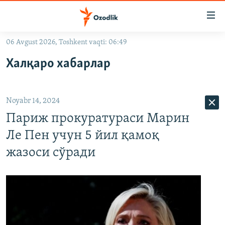
Линклар
Бош
мавзуларга
06 Avgust 2026, Toshkent vaqti: 06:49
ўтинг
OZODLIK SURISHTIRUVLARI
Асосий
Халқаро хабарлар
OZODVIDEO
навигацияга
ўтинг
OZODARXIV
Қидиришга
Noyabr 14, 2024
ўтинг
На русском
Париж прокуратураси Марин
Ле Пен учун 5 йил қамоқ
ИЖТИМОИЙ ТАРМОҚЛАР
жазоси сўради
Озодлик бошқа тилларда