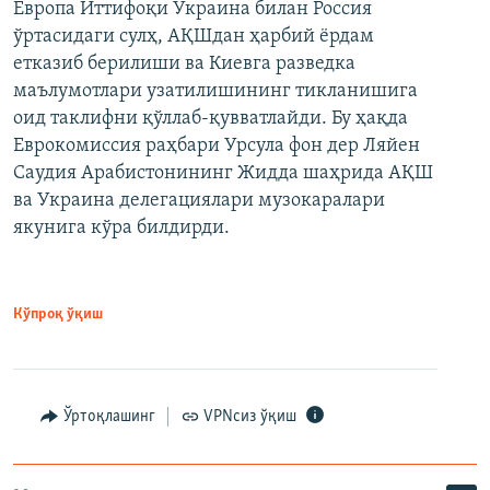
Европа Иттифоқи Украина билан Россия
ўртасидаги сулҳ, АҚШдан ҳарбий ёрдам
етказиб берилиши ва Киевга разведка
маълумотлари узатилишининг тикланишига
оид таклифни қўллаб-қувватлайди. Бу ҳақда
Еврокомиссия раҳбари Урсула фон дер Ляйен
Саудия Арабистонининг Жидда шаҳрида АҚШ
ва Украина делегациялари музокаралари
якунига кўра билдирди.
Кўпроқ ўқиш
Ўртоқлашинг
VPNсиз ўқиш