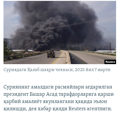
Суриядаги Ҳалаб шаҳри чеккаси, 2025 йил 7 марти
Суриянинг амалдаги расмийлари ағдарилган
президент Башар Асад тарафдорларига қарши
ҳарбий амалиёт якунлангани ҳақида эълон
қилишди, дея хабар қилди Reuters агентлиги.