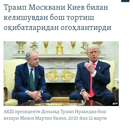
Трамп Москвани Киев билан
келишувдан бош тортиш
оқибатларидан огоҳлантирди
АҚШ президенти Дональд Трамп Ирландия бош
вазири Михол Мартин билан, 2025 йил 12 марти