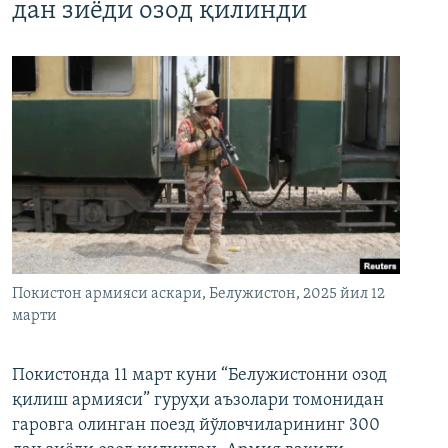
дан зиёди озод қилинди
Покистон армияси аскари, Белужистон, 2025 йил 12
марти
Покистонда 11 март куни “Белужистонни озод
қилиш армияси” гуруҳи аъзолари томонидан
гаровга олинган поезд йўловчиларининг 300