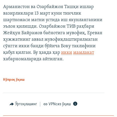
Арманистон ва Озарбайжон Ташқи ишлар
вазирликлари 13 март куни тинчлик
шартномаси матни устида иш якунланганини
эълон қилишди. Озарбайжон ТИВ раҳбари
Жейҳун Байрамов баёнотига мувофиқ, Ереван
ҳужжатнинг аввал мувофиқлаштирилмаган
сўнгги икки банди бўйича Боку таклифини
қабул қилган. Бу ҳақда ҳар
икки
мамлакат
хабарномаларида айтилган.
Кўпроқ ўқиш
Ўртоқлашинг
VPNсиз ўқиш