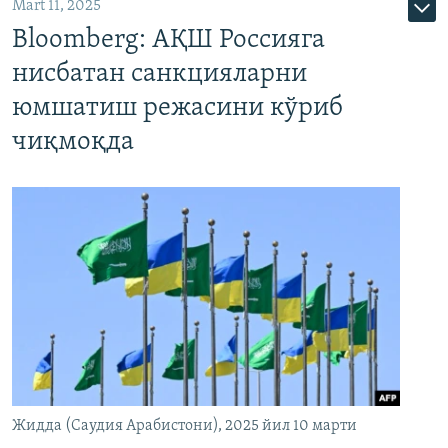
Mart 11, 2025
Bloomberg: АҚШ Россияга
нисбатан санкцияларни
юмшатиш режасини кўриб
чиқмоқда
Жидда (Саудия Арабистони), 2025 йил 10 марти