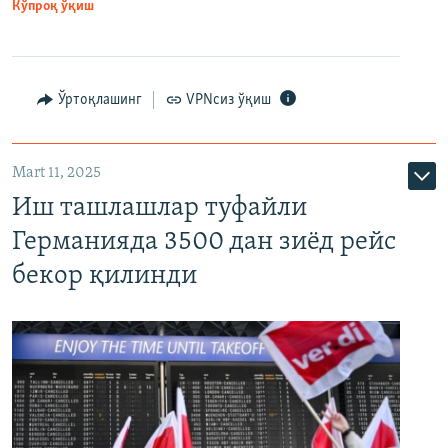
Кўпроқ ўқиш
Ўртоқлашинг
VPNсиз ўқиш
Mart 11, 2025
Иш ташлашлар туфайли
Германияда 3500 дан зиёд рейс
бекор қилинди