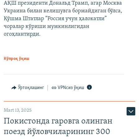
АҚШ президенти Дональд Трамп, агар Москва
Украина билан келишувга бормайдиган бўлса,
Қўшма Штатлар “Россия учун ҳалокатли”
чоралар кўриши мумкинлигидан
огоҳлантирди.
Кўпроқ ўқиш
Ўртоқлашинг
VPNсиз ўқиш
Mart 13, 2025
Покистонда гаровга олинган
поезд йўловчиларининг 300