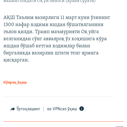
Вашингтондаги Оқ уй биноси (архив сурати)
АҚШ Таълим вазирлиги 11 март куни ўзининг
1300 нафар ходими ишдан бўшатилганини
эълон қилди. Трамп маъмурияти Оқ уйга
келганидан сўнг аввалроқ ўз хоҳишига кўра
ишдан бўшаб кетган ходимлар билан
биргаликда вазирлик штати тенг ярмига
қисқарган.
Кўпроқ ўқиш
Ўртоқлашинг
VPNсиз ўқиш