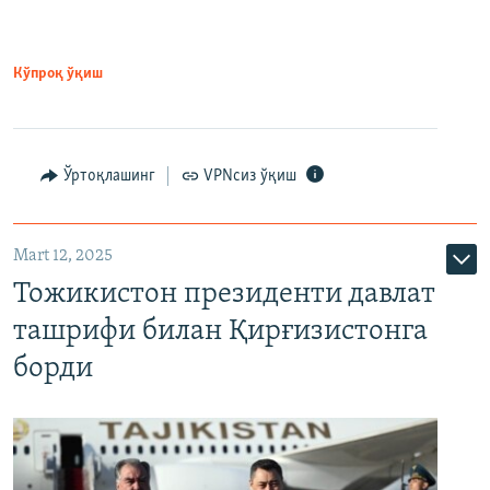
Кўпроқ ўқиш
Ўртоқлашинг
VPNсиз ўқиш
Mart 12, 2025
Тожикистон президенти давлат
ташрифи билан Қирғизистонга
борди