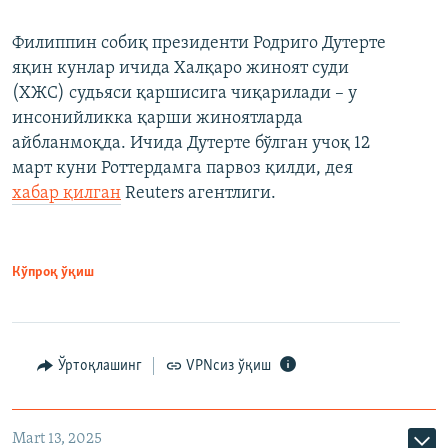
Филиппин собиқ президенти Родриго Дутерте
яқин кунлар ичида Халқаро жиноят суди
(ХЖС) судьяси қаршисига чиқарилади – у
инсонийликка қарши жиноятларда
айбланмоқда. Ичида Дутерте бўлган учоқ 12
март куни Роттердамга парвоз қилди, дея
хабар қилган
Reuters агентлиги.
Кўпроқ ўқиш
Ўртоқлашинг
VPNсиз ўқиш
Mart 13, 2025