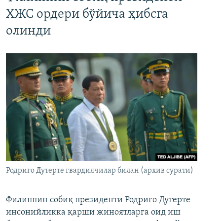
ХЖС ордери бўйича ҳибсга
олинди
Родриго Дутерте гвардиячилар билан (архив сурати)
Филиппин собиқ президенти Родриго Дутерте
инсонийликка қарши жиноятларга оид иш