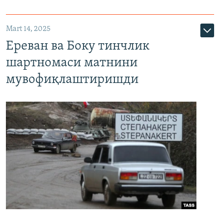
Mart 14, 2025
Ереван ва Боку тинчлик
шартномаси матнини
мувофиқлаштиришди