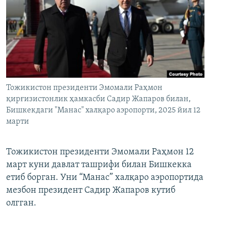
Тожикистон президенти Эмомали Раҳмон
қирғизистонлик ҳамкасби Садир Жапаров билан,
Бишкекдаги "Манас" халқаро аэропорти, 2025 йил 12
марти
Тожикистон президенти Эмомали Раҳмон 12
март куни давлат ташрифи билан Бишкекка
етиб борган. Уни “Манас” халқаро аэропортида
мезбон президент Садир Жапаров кутиб
олгган.