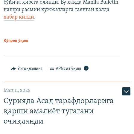
бўйича ҳибсга олинди. Бу ҳақда Manila Bulletin
нашри расмий ҳужжатларга таянган ҳолда
хабар қилди
.
Кўпроқ ўқиш
Ўртоқлашинг
VPNсиз ўқиш
Mart 11, 2025
Сурияда Асад тарафдорларига
қарши амалиёт тугагани
очиқланди