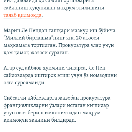
йил давомида ҳокимият органларига
сайланиш ҳуқуқидан маҳрум этилишини
талаб қилмоқда
.
Марин Ле Пендан ташқари мазкур иш бўйича
“Миллий бирлашма”нинг яна 20 аъзоси
маҳкамага тортилган. Прокуратура улар учун
ҳам қамоқ жазоси сўраган.
Агар суд айблов ҳукмини чиқарса, Ле Пен
сайловларда иштирок этиш учун ўз номзодини
олға суролмайди.
Сиёсатчи айбловларга жавобан прокуратура
францияликларни ўзлари истаган кишилар
учун овоз бериш имкониятидан маҳрум
қилмоқчи эканини билдирди.