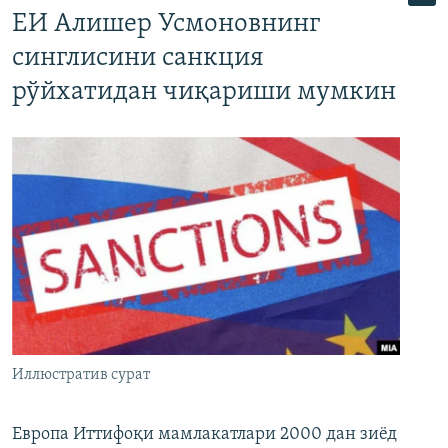
ЕИ Алишер Усмоновнинг
синглисини санкция
рўйхатидан чиқариши мумкин
Иллюстратив сурат
Европа Иттифоқи мамлакатлари 2000 дан зиёд