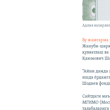
Адлия вазирлиг
Бу жамғарма
Жануби-шарқ
қувватлаш ва
Қаюмович Шод
“Айни дамда 
ишда ëрдамга
Шодиев фонди
Сайтдаги маъ
МГИМО (Москв
талабаларига