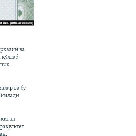
арказий ва
 қўллаб-
ттоҳ
алар ва бу
ейилади
ўқиган
факультет
ан.