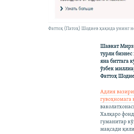
Фаттоҳ (Патоҳ) Шодиев ҳақида унинг 
Шавкат Мирзи
турли бизнес
яна биттага 
ўзбек миллиа
Фаттоҳ Шодие
Адлия вазири 
гувоҳномага 
ваколатхонас
Халқаро фонд
гуманитар кў
мақсади қили