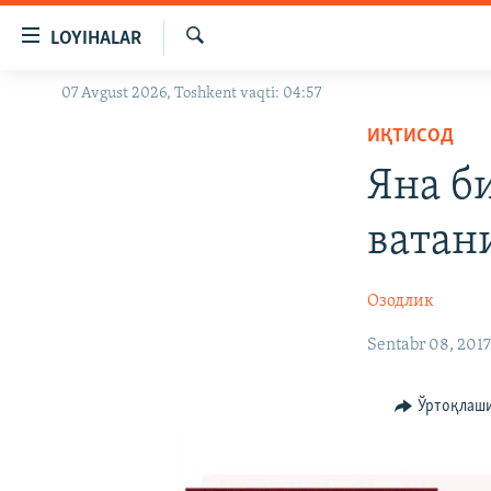
Линклар
LOYIHALAR
Бош
мавзуларга
Излаш
07 Avgust 2026, Toshkent vaqti: 04:57
OZODLIK SURISHTIRUVLARI
ўтинг
Асосий
ИҚТИСОД
OZODVIDEO
навигацияга
Яна б
OZODARXIV
ўтинг
Қидиришга
ватан
ўтинг
Озодлик
Sentabr 08, 201
Ўртоқлаш