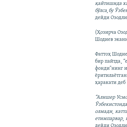
қайтишида ха
бўлса¸бу Ўзб
дейди Озодли
(Ҳозирча Озо
Шодиев экани
Фаттоҳ Шодие
бир пайтда¸ 
фонди"нинг и
ëритилаëтган
ҳаракати деб
“Алишер Усм
Ўзбекистонда
олмади¸ катт
етимпарвар¸ 
дейди Озодли