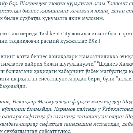
йр бор. Шодиевдек узоқни кўрадиган одам Тошкент с
екистонда бизнес қилишнинг келажаги яхши¸ деган си
к билан суҳбатда ҳукуматга яқин мулозим.
длик ихтиëрида Tashkent City лойиҳасининг бош сарм
ни тасдиқловчи расмий ҳужжатлар йўқ.)
внинг катта бизнес лойиҳалари жамоатчиликка очиқ
“етимларга хайрия билан шуғулланувчи” "Шодиев Халқ
ш бошлагани ҳақидаги хабарнинг ўзбек матбуотида к
ини шарҳлаган сиëсатшунослардан бири¸ буни “ақлли
 баҳолайди.
онов¸ Искандар Маҳмудовдан фарқли миллиардер Шо
 кўпчилик билмайди. Каримов пайтида у Ўзбекистонд
а олигарх сифатида ўз ватанида танилишдан олдин Шо
камбағалпарвар сифатида танилишни истамоқда¸ дей
к суҳбатлашган сиëсатшунос.