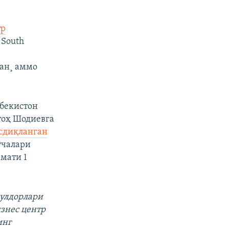
тр
 South
ган¸ аммо
збекистон
тоҳ Шодиевга
асдиқланган
ўчалари
мати 1
пулдорлари
знес центр
инг