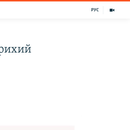
РУС
арихий