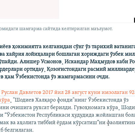
номидаги шамғарма сайтида келтирилган маълумот.
ëев ҳокимиятга келганидан сўнг ўз тарихий ватанига
 ва хайрия лойиҳалари бошлаган хориждаги ўзбек ми
кўпайди. Алишер Усмонов¸ Искандар Маҳмудов каби Р
рдерлари ортидаy¸ Қозоғистондаги расмий миллиарде
в ҳам Ўзбекистонда ўз жамғармасини очди.
Руслан Давлетов 2017 йил 28 август куни имзолаган 9
кўра
¸ "Шодиев Халқаро фонди"нинг Ўзбекистонда ўз
ини очишига рухсат берилди. Гувоҳномага кўра¸ Шод
и “Ўзбекистон Республикаси ҳудудида жойлашган бол
мак ва аҳолига тиббий ëрдам кўрсатиш”ни фаолиятин
б белгилаган.