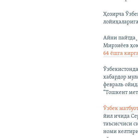
Ҳозирча Ўзбе
лойиҳаларига
Айни пайтда¸
Мирзиëев ҳок
64 ëшга кирг
Ўзбекистонда
хабардор мул
февраль ойид
“Тошкент мет
Ўзбек матбуо
йил ичида Се
таъсисчиси си
номи келтири