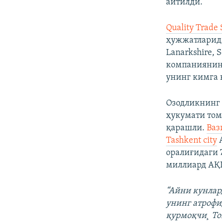
айтилди.
Quality Trade
ҳужжатларидан
Lanarkshire, 
компаниянинг
унинг кимга 
Озодликнинг 
ҳукумати том
қарашли.
Ваз
Tashkent city
А
оралиғидаги 
миллиард АҚШ
“Айни кунлар
унинг атрофи
қурмоқчи¸ То