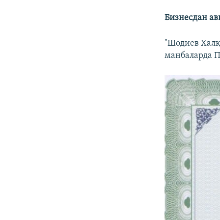
Бизнесдан ав
"Шодиев Халқ
манбаларда П