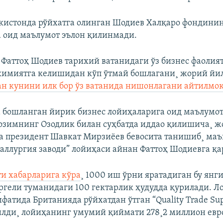
кистонда рўйхатга олинган Шодиев Халқаро фондини
 оид маълумот эълон қилинмади.
 Фаттоҳ Шодиев тарихий ватанидаги ўз бизнес фаоли
имиятга келишидан кўп ўтмай бошлагани¸ жорий йил
ан кунини илк бор ўз ватанида нишонлагани айтилмо
 бошланган йирик бизнес лойиҳаларига оид маълумо
озимнинг Озодлик билан суҳбатда иддао қилишича¸ ж
а президент Шавкат Мирзиëев бевосита танишиб¸ маъ
аллургия заводи” лойиҳаси айнан Фаттоҳ Шодиевга қ
ти хабарларига кўра
¸ 1000 иш ўрни яратадиган бу янги
ргели туманидаги 100 гектарлик ҳудудда қурилади. Л
фатида Британияда рўйхатдан ўтган “Quality Trade Suppl
лди¸ лойиҳанинг умумий қиймати 278¸2 миллион евро