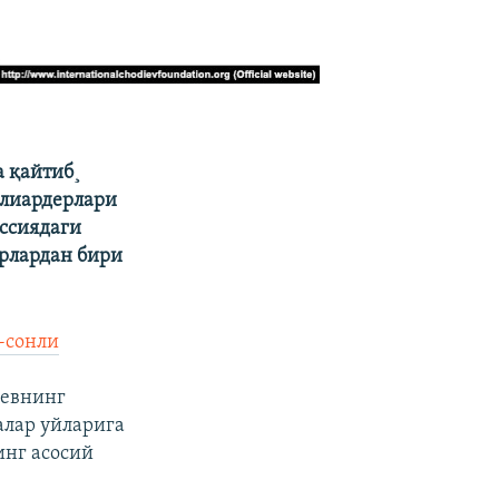
 қайтиб¸
ллиардерлари
оссиядаги
рлардан бири
2-сонли
иевнинг
алар уйларига
инг асосий