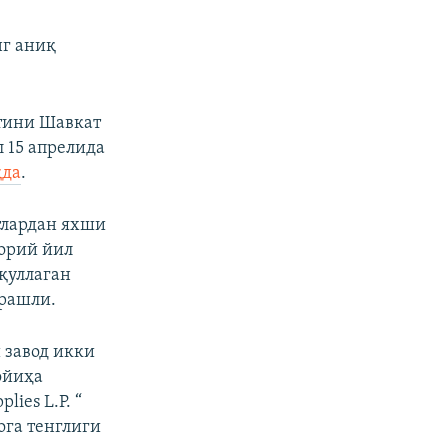
нг аниқ
ятини Шавкат
 15 апрелида
қда
.
тлардан яхши
орий йил
қуллаган
арашли.
 завод икки
ойиҳа
ies L.P. “
га тенглиги