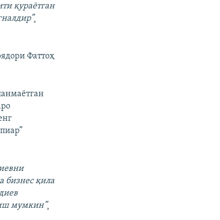
ити қураëтган
гналдир”¸
оядори Фаттоҳ
ланмаëтган
аро
енг
 пиар”
диевни
а бизнес қила
диев
иш мумкин”¸