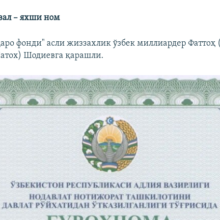
вал – яхши ном
аро фонди" асли жиззахлик ўзбек миллиардер Фаттоҳ 
атох) Шодиевга қарашли.