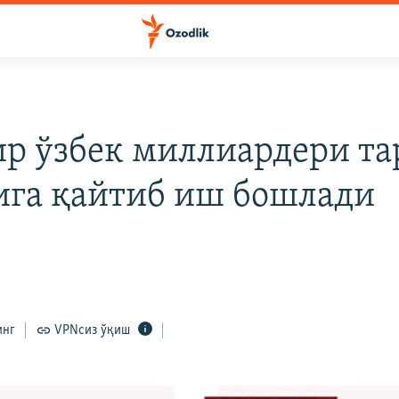
ир ўзбек миллиардери т
ига қайтиб иш бошлади
7
инг
VPNсиз ўқиш