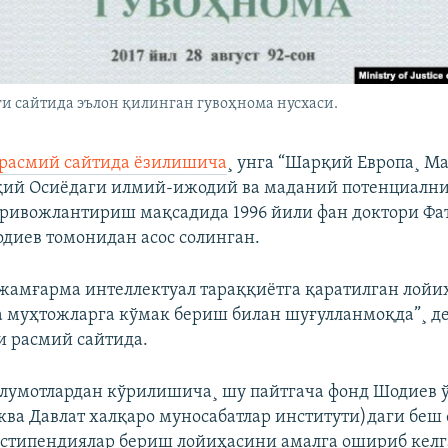
и сайтида эълон қилинган гувоҳнома нусхаси.
 расмий сайтида ëзилишича
¸ унга “Шарқий Европа¸ М
ий Осиëдаги илмий-ижодий ва маданий потенциални
 ривожлантириш мақсадида 1996 йили фан доктори Фа
иев томонидан асос солинган.
жамғарма интеллектуал тараққиëтга қаратилган лойиҳ
 муҳтожларга кўмак бериш билан шуғулланмоқда”¸ д
 расмий сайтида.
лумотлардан кўрилишича¸ шу пайтгача фонд Шодиев 
а Давлат халқаро муносабатлар институти)даги беш 
 стипендиялар бериш лойиҳасини амалга ошириб келг