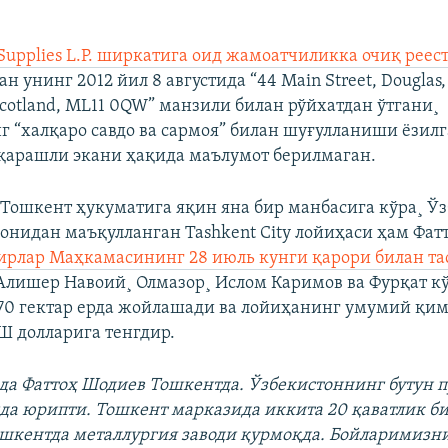
 Supplies L.P. ширкатига оид жамоатчиликка очиқ реес
 унинг 2012 йил 8 августида “44 Main Street, Douglas,
Scotland, ML11 0QW” манзили билан рўйхатдан ўтгани¸
 “халқаро савдо ва сармоя” билан шуғулланиши ëзил
қарашли экани ҳақида маълумот берилмаган.
Тошкент ҳукуматига яқин яна бир манбасига кўра¸ Ў
онидан маъқулланган Tashkent City лойиҳаси ҳам Фат
ирлар Маҳкамасининг 28 июль кунги қарори билан т
лишер Навоий¸ Олмазор¸ Ислом Каримов ва Фурқат к
70 гектар ерда жойлашади ва лойиҳанинг умумий қим
 долларига тенгдир.
да Фаттоҳ Шодиeв Тошкентда. Ўзбекистоннинг бутун 
да юрипти. Тошкент марказида иккита 20 қаватлик би
шкентда металлургия заводи қурмоқда. Бойларимизн