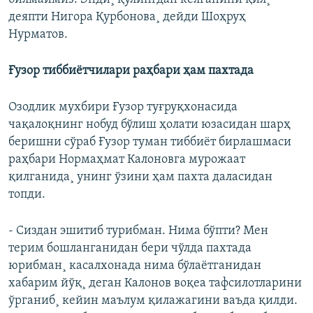
деяпти Нигора Қурбонова¸ дейди Шоҳруҳ
Нурматов.
Ғузор тиббиëтчилари раҳбари ҳам пахтада
Озодлик мухбири Ғузор туғруқхонасида
чақалоқнинг нобуд бўлиш ҳолати юзасидан шарҳ
беришни сўраб Ғузор туман тиббиëт бирлашмаси
раҳбари Нормаҳмат Калоновга мурожаат
қилганида¸ унинг ўзини ҳам пахта даласидан
топди.
- Сиздан эшитиб турибман. Нима бўпти? Мен
терим бошланганидан бери чўлда пахтада
юрибман¸ касалхонада нима бўлаëтганидан
хабарим йўқ¸ деган Калонов воқеа тафсилотларини
ўрганиб¸ кейин маълум қилажагини ваъда қилди.