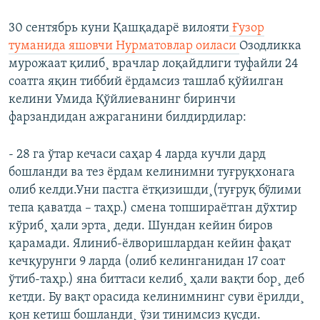
30 сентябрь куни Қашқадарë вилояти
Ғузор
туманида яшовчи Нурматовлар оиласи
Озодликка
мурожаат қилиб¸ врачлар лоқайдлиги туфайли 24
соатга яқин тиббий ëрдамсиз ташлаб қўйилган
келини Умида Қўйлиеванинг биринчи
фарзандидан ажраганини билдирдилар:
- 28 га ўтар кечаси саҳар 4 ларда кучли дард
бошланди ва тез ëрдам келинимни туғруқхонага
олиб келди.Уни пастга ëтқизишди¸(туғруқ бўлими
тепа қаватда – таҳр.) смена топшираëтган дўхтир
кўриб¸ ҳали эрта¸ деди. Шундан кейин биров
қарамади. Ялиниб-ëлворишлардан кейин фақат
кечқурунги 9 ларда (олиб келинганидан 17 соат
ўтиб-таҳр.) яна биттаси келиб¸ ҳали вақти бор¸ деб
кетди. Бу вақт орасида келинимнинг суви ëрилди¸
қон кетиш бошланди¸ ўзи тинимсиз қусди.