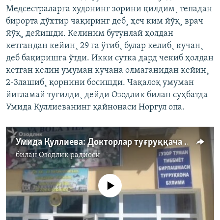
Медсестраларга худонинг зорини қилдим¸ тепадан
бирорта дўхтир чақиринг деб¸ ҳеч ким йўқ¸ врач
йўқ¸ дейишди. Келиним бутунлай ҳолдан
кетгандан кейин¸ 29 га ўтиб¸ булар келиб¸ кучан¸
деб бақиришга ўтди. Икки сутка дард чекиб ҳолдан
кетган келин умуман кучана олмаганидан кейин¸
2-3лашиб¸ қорнини босишди. Чақалоқ умуман
йиғламай туғилди¸ дейди Озодлик билан суҳбатда
Умида Қуллиеванинг қайнонаси Норгул опа.
Умида Қуллиева: Докторлар туғруққача ва туғруқ пайти ëрдам берганида, болам ўлмас эди
билан
Озодлик радиоси
Айни дамда медиа-манба мавжуд эмас