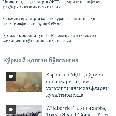
Наманганда гўдакларга ОИТВ юқтирилган шифохона
раҳбари лавозимига тикланди
Саводсиз врачларга қарши кураш бошлаган деҳқон
давлат мафиясига рўпарў бўлди
Қотиллик эвазига тўй, 3500 долларлик чақалоқ ва
милицияни сўккан хонанда тавбаси
Кўрмай қолган бўлсангиз
Европа ва АҚШда ўрмон
ёнғинлари: иқлим
ўзгариши янги хавфларни
кучайтирмоқда
Wildberries’га янги зарба,
Трамп Эрон бўйича баёнот