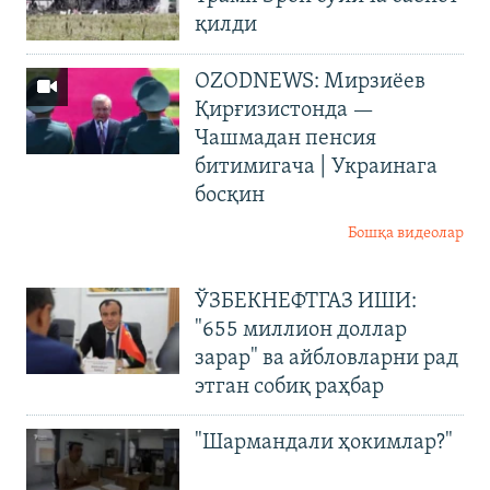
қилди
OZODNEWS: Мирзиёев
Қирғизистонда —
Чашмадан пенсия
битимигача | Украинага
босқин
Бошқа видеолар
ЎЗБЕКНЕФТГАЗ ИШИ:
"655 миллион доллар
зарар" ва айбловларни рад
этган собиқ раҳбар
"Шармандали ҳокимлар?"