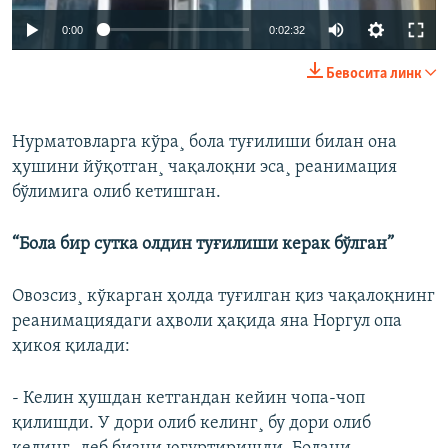
0:00
0:02:32
Бевосита линк
Нурматовларга кўра¸ бола туғилиши билан она
ҳушини йўқотган¸ чақалоқни эса¸ реанимация
бўлимига олиб кетишган.
“Бола бир сутка олдин туғилиши керак бўлган”
Овозсиз¸ кўкарган ҳолда туғилган қиз чақалоқнинг
реанимациядаги аҳволи ҳақида яна Норгул опа
ҳикоя қилади:
- Келин ҳушдан кетгандан кейин чопа-чоп
қилишди. У дори олиб келинг¸ бу дори олиб