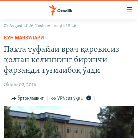
Линклар
Бош
мавзуларга
07 Avgust 2026, Toshkent vaqti: 18:26
ўтинг
OZODLIK SURISHTIRUVLARI
Асосий
КУН МАВЗУЛАРИ
OZODVIDEO
навигацияга
Пахта туфайли врач қаровисиз
ўтинг
OZODARXIV
қолган келиннинг биринчи
Қидиришга
ўтинг
фарзанди туғилибоқ ўлди
На русском
Oktabr 03, 2016
ИЖТИМОИЙ ТАРМОҚЛАР
Ўртоқлашинг
VPNсиз ўқиш
Озодлик бошқа тилларда