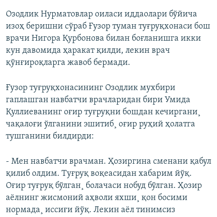
Озодлик Нурматовлар оиласи иддаолари бўйича
изоҳ беришни сўраб Ғузор туман туғруқхонаси бош
врачи Нигора Қурбонова билан боғланишга икки
кун давомида ҳаракат қилди, лекин врач
қўнғироқларга жавоб бермади.
Ғузор туғруқхонасининг Озодлик мухбири
гаплашган навбатчи врачларидан бири Умида
Қуллиеванинг оғир туғруқни бошдан кечиргани¸
чақалоғи ўлганини эшитиб¸ оғир руҳий ҳолатга
тушганини билдирди:
- Мен навбатчи врачман. Ҳозиргина сменани қабул
қилиб олдим. Туғруқ воқеасидан хабарим йўқ.
Оғир туғруқ бўлган¸ болачаси нобуд бўлган. Ҳозир
аëлнинг жисмоний аҳволи яхши¸ қон босими
нормада¸ иссиғи йўқ. Лекин аëл тинимсиз