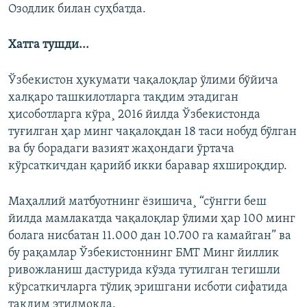
Озодлик билан суҳбатда.
Хатга тушди...
Ўзбекистон ҳукумати чақалоқлар ўлими бўйича
халқаро ташкилотларга тақдим этадиган
ҳисоботларга кўра¸ 2016 йилда Ўзбекистонда
туғилган ҳар минг чақалоқдан 18 таси нобуд бўлган
ва бу борадаги вазият жаҳондаги ўртача
кўрсаткичдан қарийб икки баравар яхшироқдир.
Маҳаллий матбуотнинг ëзишича¸ “сўнгги беш
йилда мамлакатда чақалоқлар ўлими ҳар 100 минг
болага нисбатан 11.000 дан 10.700 га камайган” ва
бу рақамлар Ўзбекистоннинг БМТ Минг йиллик
ривожланиш дастурида кўзда тутилган тегишли
кўрсаткичларга тўлиқ эришгани исботи сифатида
тақдим этилмоқда.