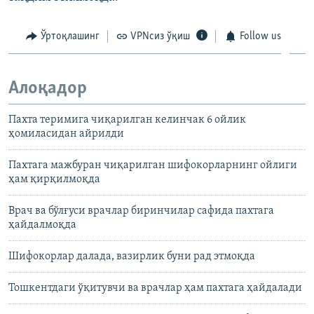
Ўртоқлашинг
VPNсиз ўқиш
Follow us
Алоқадор
Пахта теримига чиқарилган келинчак 6 ойлик
ҳомиласидан айрилди
Пахтага мажбуран чиқарилган шифокорларнинг ойлиги
ҳам қирқилмоқда
Врач ва бўлғуси врачлар биринчилар сафида пахтага
ҳайдалмоқда
Шифокорлар далада, вазирлик буни рад этмоқда
Тошкентдаги ўқитувчи ва врачлар ҳам пахтага ҳайдалади