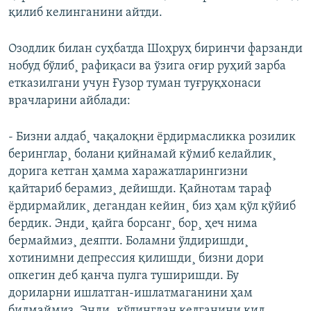
қилиб келинганини айтди.
Озодлик билан суҳбатда Шоҳруҳ биринчи фарзанди
нобуд бўлиб¸ рафиқаси ва ўзига оғир руҳий зарба
етказилгани учун Ғузор туман туғруқхонаси
врачларини айблади:
- Бизни алдаб¸ чақалоқни ëрдирмасликка розилик
беринглар¸ болани қийнамай кўмиб келайлик¸
дорига кетган ҳамма харажатларингизни
қайтариб берамиз¸ дейишди. Қайнотам тараф
ëрдирмайлик¸ дегандан кейин¸ биз ҳам қўл қўйиб
бердик. Энди¸ қайга борсанг¸ бор¸ ҳеч нима
бермаймиз¸ деяпти. Боламни ўлдиришди¸
хотинимни депрессия қилишди¸ бизни дори
опкегин деб қанча пулга туширишди. Бу
дориларни ишлатган-ишлатмаганини ҳам
билмаймиз. Энди¸ қўлингдан келганини қил¸