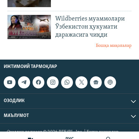
Wildberries муаммолари
Ўзбекистон ҳукумати
даражасига чиқди
Бошқа мақолалар
ИЖТИМОИЙ ТАРМОҚЛАР
ОЗОДЛИК
МАЪЛУМОТ
Озодлик радиоси © 2026 RFE/RL, Inc. | Барча ҳуқуқлар
ҳимояланган.