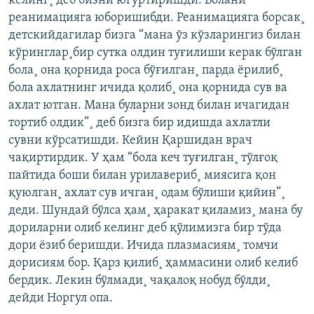
келинг¸ деб бизни югуртиришди. Болани
реанимацияга юборишибди. Реанимацияга борсак¸
детскийдагилар бизга “мана ўз кўзларингиз билан
кўринглар¸бир сутка олдин туғилиши керак бўлган
бола¸ она қорнида роса бўғилган¸ парда ëрилиб¸
бола ахлатнинг ичида қолиб¸ она қорнида сув ва
ахлат ютган. Мана буларни зонд билан ичагидан
тортиб олдик”¸ деб бизга бир идишда ахлатли
сувни кўрсатишди. Кейин Қаршидан врач
чақиртирдик. У ҳам “бола кеч туғилган¸ тўлғоқ
пайтида боши билан урилавериб¸ миясига қон
қуюлган¸ ахлат сув ичган¸ одам бўлиши қийин”¸
деди. Шундай бўлса ҳам¸ ҳаракат қиламиз¸ мана бу
дориларни олиб келинг деб қўлимизга бир тўда
дори ëзиб беришди. Ичида плазмасиям¸ томчи
дорисиям бор. Қарз қилиб¸ ҳаммасини олиб келиб
бердик. Лекин бўлмади¸ чақалоқ нобуд бўлди¸
дейди Норгул опа.