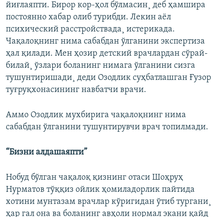
йиғлаяпти. Бирор кор-ҳол бўлмасин¸ деб ҳамшира
постоянно хабар олиб турибди. Лекин аëл
психический расстройствада¸ истерикада.
Чақалоқнинг нима сабабдан ўлганини экспертиза
ҳал қилади. Мен ҳозир детский врачлардан сўрай-
билай¸ ўзлари боланинг нимага ўлганини сизга
тушунтиришади¸ деди Озодлик суҳбатлашган Ғузор
туғруқхонасининг навбатчи врачи.
Аммо Озодлик мухбирига чақалоқнинг нима
сабабдан ўлганини тушунтирувчи врач топилмади.
“Бизни алдашаяпти”
Нобуд бўлган чақалоқ қизнинг отаси Шоҳруҳ
Нурматов тўққиз ойлик ҳомиладорлик пайтида
хотини мунтазам врачлар кўригидан ўтиб тургани¸
ҳар гал она ва боланинг авҳоли нормал экани қайд