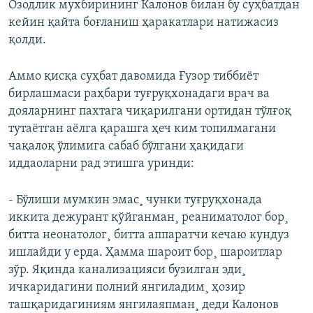
Озодлик мухбирининг Калонов билан бу суҳбатдан
кейин қайта боғланиш ҳаракатлари натижасиз
қолди.
Аммо қисқа суҳбат давомида Ғузор тиббиëт
бирлашмаси раҳбари туғруқхонадаги врач ва
дояларнинг пахтага чиқарилгани ортидан тўлғоқ
тутаëтган аëлга қарашга ҳеч ким топилмагани
чақалоқ ўлимига сабаб бўлгани ҳақидаги
иддаоларни рад этишга уринди:
- Бўлиши мумкин эмас¸ чунки туғруқхонада
иккита дежурант қўйганман¸ реаниматолог бор¸
битта неонатолог¸ битта аппаратчи кечаю кундуз
ишлайди у ерда. Ҳамма шароит бор¸ шароитлар
зўр. Яқинда канализацияси бузилган эди¸
ичкаридагини полний янгиладим¸ ҳозир
ташқаридагиниям янгилаяпман¸ деди Калонов