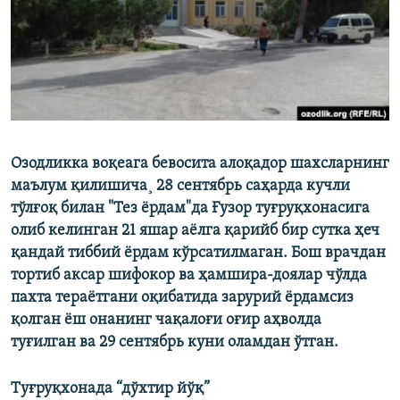
Озодликка воқеага бевосита алоқадор шахсларнинг
маълум қилишича¸ 28 сентябрь саҳарда кучли
тўлғоқ билан "Тез ëрдам"да Ғузор туғруқхонасига
олиб келинган 21 яшар аëлга қарийб бир сутка ҳеч
қандай тиббий ëрдам кўрсатилмаган. Бош врачдан
тортиб аксар шифокор ва ҳамшира-доялар чўлда
пахта тераëтгани оқибатида зарурий ëрдамсиз
қолган ëш онанинг чақалоғи оғир аҳволда
туғилган ва 29 сентябрь куни оламдан ўтган.
Туғруқхонада “дўхтир йўқ”