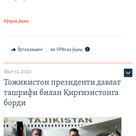
Кўпроқ ўқиш
Ўртоқлашинг
VPNсиз ўқиш
Mart 12, 2025
Тожикистон президенти давлат
ташрифи билан Қирғизистонга
борди