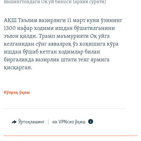
Вашингтондаги Оқ уй биноси (архив сурати)
АҚШ Таълим вазирлиги 11 март куни ўзининг
1300 нафар ходими ишдан бўшатилганини
эълон қилди. Трамп маъмурияти Оқ уйга
келганидан сўнг аввалроқ ўз хоҳишига кўра
ишдан бўшаб кетган ходимлар билан
биргаликда вазирлик штати тенг ярмига
қисқарган.
Кўпроқ ўқиш
Ўртоқлашинг
VPNсиз ўқиш