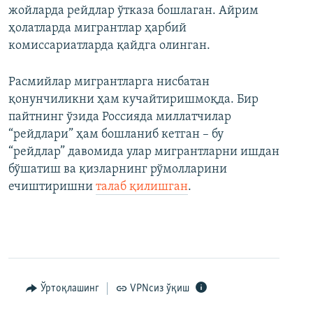
жойларда рейдлар ўтказа бошлаган. Айрим
ҳолатларда мигрантлар ҳарбий
комиссариатларда қайдга олинган.
Расмийлар мигрантларга нисбатан
қонунчиликни ҳам кучайтиришмоқда. Бир
пайтнинг ўзида Россияда миллатчилар
“рейдлари” ҳам бошланиб кетган – бу
“рейдлар” давомида улар мигрантларни ишдан
бўшатиш ва қизларнинг рўмолларини
ечиштиришни
талаб қилишган
.
Ўртоқлашинг
VPNсиз ўқиш