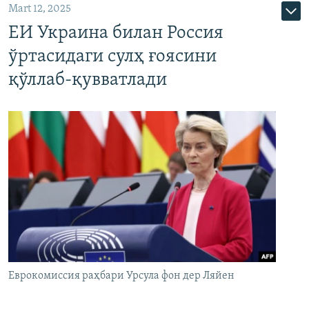
Mart 12, 2025
ЕИ Украина билан Россия
ўртасидаги сулҳ ғоясини
қўллаб-қувватлади
Еврокомиссия раҳбари Урсула фон дер Ляйен