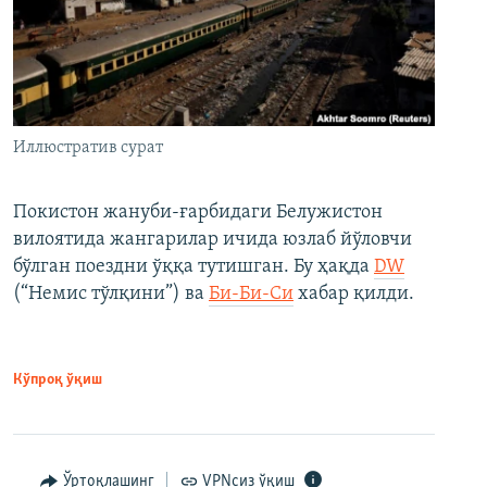
Иллюстратив сурат
Покистон жануби-ғарбидаги Белужистон
вилоятида жангарилар ичида юзлаб йўловчи
бўлган поездни ўққа тутишган. Бу ҳақда
DW
(“Немис тўлқини”) ва
Би-Би-Си
хабар қилди.
Кўпроқ ўқиш
Ўртоқлашинг
VPNсиз ўқиш