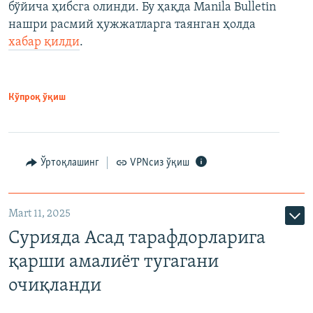
бўйича ҳибсга олинди. Бу ҳақда Manila Bulletin
нашри расмий ҳужжатларга таянган ҳолда
хабар қилди
.
Кўпроқ ўқиш
Ўртоқлашинг
VPNсиз ўқиш
Mart 11, 2025
Сурияда Асад тарафдорларига
қарши амалиёт тугагани
очиқланди