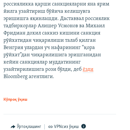
россияликка қарши санкцияларни яна ярим
йилга узайтириш бўйича келишувга
эришишга яқинлашди. Даставвал россиялик
тадбиркорлар Алишер Усмонов ва Михаил
Фридман дохил саккиз кишини санкция
рўйхатидан чиқарилиши талаб қилган
Венгрия улардан уч нафарининг “қора
рўйхат”дан чиқарилишига эришганидан
кейин санкциялар муддатининг
узайтирилишига рози бўлди, деб
ёзди
Bloomberg агентлиги.
Кўпроқ ўқиш
Ўртоқлашинг
VPNсиз ўқиш