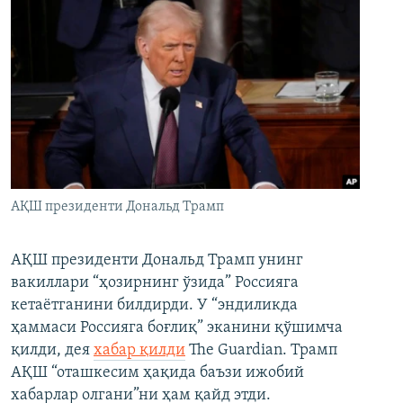
АҚШ президенти Дональд Трамп
АҚШ президенти Дональд Трамп унинг
вакиллари “ҳозирнинг ўзида” Россияга
кетаётганини билдирди. У “эндиликда
ҳаммаси Россияга боғлиқ” эканини қўшимча
қилди, дея
хабар қилди
The Guardian. Трамп
АҚШ “оташкесим ҳақида баъзи ижобий
хабарлар олгани”ни ҳам қайд этди.