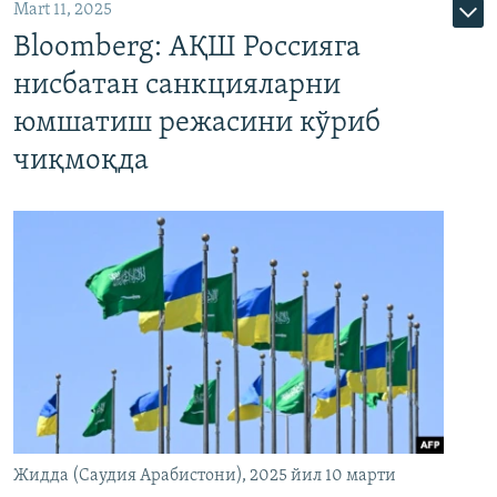
Mart 11, 2025
Bloomberg: АҚШ Россияга
нисбатан санкцияларни
юмшатиш режасини кўриб
чиқмоқда
Жидда (Саудия Арабистони), 2025 йил 10 марти