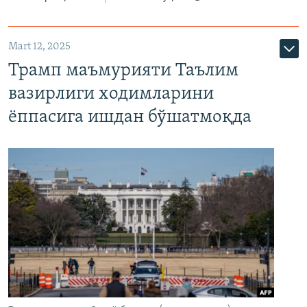
Mart 12, 2025
Трамп маъмурияти Таълим
вазирлиги ходимларини
ёппасига ишдан бўшатмоқда