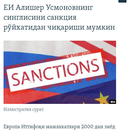
ЕИ Алишер Усмоновнинг
синглисини санкция
рўйхатидан чиқариши мумкин
Иллюстратив сурат
Европа Иттифоқи мамлакатлари 2000 дан зиёд