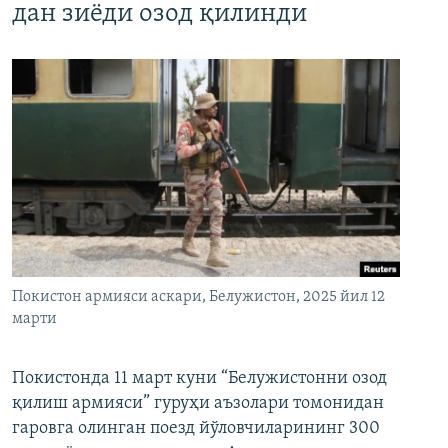
дан зиёди озод қилинди
Покистон армияси аскари, Белужистон, 2025 йил 12
марти
Покистонда 11 март куни “Белужистонни озод
қилиш армияси” гуруҳи аъзолари томонидан
гаровга олинган поезд йўловчиларининг 300