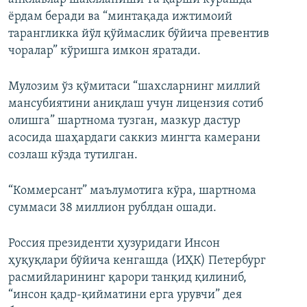
ёрдам беради ва “минтақада ижтимоий
тарангликка йўл қўймаслик бўйича превентив
чоралар” кўришга имкон яратади.
Мулозим ўз қўмитаси “шахсларнинг миллий
мансубиятини аниқлаш учун лицензия сотиб
олишга” шартнома тузган, мазкур дастур
асосида шаҳардаги саккиз мингта камерани
созлаш кўзда тутилган.
“Коммерсант” маълумотига кўра, шартнома
суммаси 38 миллион рублдан ошади.
Россия президенти ҳузуридаги Инсон
ҳуқуқлари бўйича кенгашда (ИҲК) Петербург
расмийларининг қарори танқид қилиниб,
“инсон қадр-қийматини ерга урувчи” дея