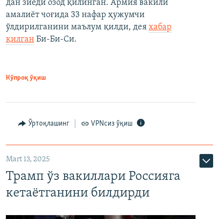
дан зиёди озод қилинган. Армия вакили
амалиёт чоғида 33 нафар ҳужумчи
ўлдирилганини маълум қилди, дея
хабар
қилган
Би-Би-Си.
Кўпроқ ўқиш
Ўртоқлашинг
VPNсиз ўқиш
Mart 13, 2025
Трамп ўз вакиллари Россияга
кетаётганини билдирди