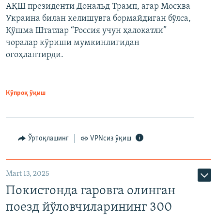
АҚШ президенти Дональд Трамп, агар Москва
Украина билан келишувга бормайдиган бўлса,
Қўшма Штатлар “Россия учун ҳалокатли”
чоралар кўриши мумкинлигидан
огоҳлантирди.
Кўпроқ ўқиш
Ўртоқлашинг
VPNсиз ўқиш
Mart 13, 2025
Покистонда гаровга олинган
поезд йўловчиларининг 300