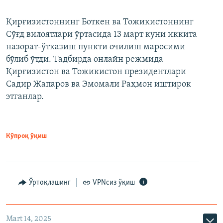
Қирғизистоннинг Боткен ва Тожикистоннинг
Сўғд вилоятлари ўртасида 13 март куни иккита
назорат-ўтказиш пункти очилиш маросими
бўлиб ўтди. Тадбирда онлайн режмида
Қирғизистон ва Тожикистон президентлари
Садир Жапаров ва Эмомали Раҳмон иштирок
этганлар.
Кўпроқ ўқиш
Ўртоқлашинг
VPNсиз ўқиш
Mart 14, 2025