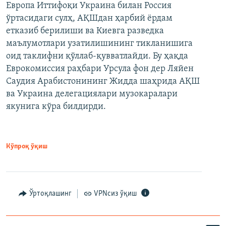
Европа Иттифоқи Украина билан Россия
ўртасидаги сулҳ, АҚШдан ҳарбий ёрдам
етказиб берилиши ва Киевга разведка
маълумотлари узатилишининг тикланишига
оид таклифни қўллаб-қувватлайди. Бу ҳақда
Еврокомиссия раҳбари Урсула фон дер Ляйен
Саудия Арабистонининг Жидда шаҳрида АҚШ
ва Украина делегациялари музокаралари
якунига кўра билдирди.
Кўпроқ ўқиш
Ўртоқлашинг
VPNсиз ўқиш