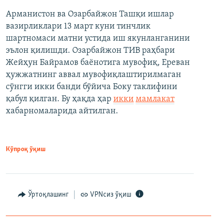
Арманистон ва Озарбайжон Ташқи ишлар
вазирликлари 13 март куни тинчлик
шартномаси матни устида иш якунланганини
эълон қилишди. Озарбайжон ТИВ раҳбари
Жейҳун Байрамов баёнотига мувофиқ, Ереван
ҳужжатнинг аввал мувофиқлаштирилмаган
сўнгги икки банди бўйича Боку таклифини
қабул қилган. Бу ҳақда ҳар
икки
мамлакат
хабарномаларида айтилган.
Кўпроқ ўқиш
Ўртоқлашинг
VPNсиз ўқиш