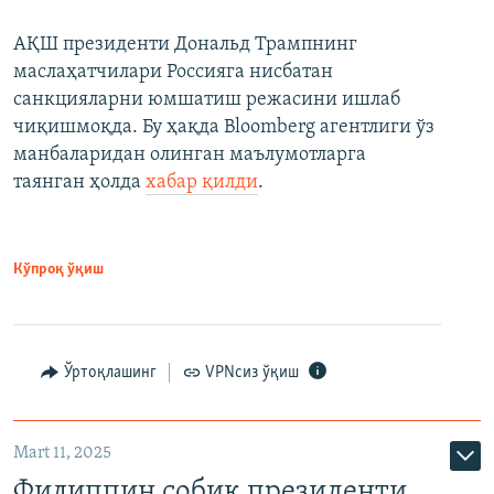
АҚШ президенти Дональд Трампнинг
маслаҳатчилари Россияга нисбатан
санкцияларни юмшатиш режасини ишлаб
чиқишмоқда. Бу ҳақда Bloomberg агентлиги ўз
манбаларидан олинган маълумотларга
таянган ҳолда
хабар қилди
.
Кўпроқ ўқиш
Ўртоқлашинг
VPNсиз ўқиш
Mart 11, 2025
Филиппин собиқ президенти