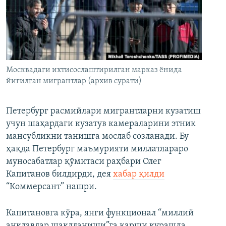
Москвадаги ихтисослаштирилган марказ ёнида
йиғилган мигрантлар (архив сурати)
Петербург расмийлари мигрантларни кузатиш
учун шаҳардаги кузатув камераларини этник
мансубликни танишга мослаб созланади. Бу
ҳақда Петербург маъмурияти миллатлараро
муносабатлар қўмитаси раҳбари Олег
Капитанов билдирди, дея
хабар қилди
“Коммерсант” нашри.
Капитановга кўра, янги функционал “миллий
анклавлар шаклланиши”га қарши курашда