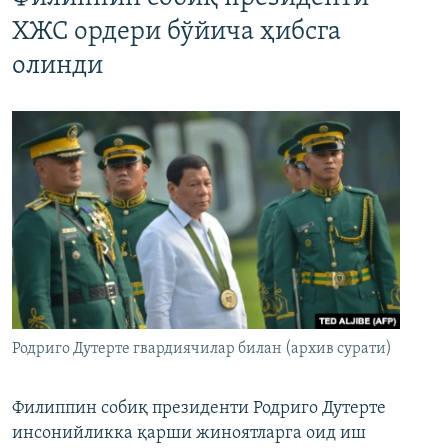
ХЖС ордери бўйича ҳибсга
олинди
Родриго Дутерте гвардиячилар билан (архив сурати)
Филиппин собиқ президенти Родриго Дутерте
инсонийликка қарши жиноятларга оид иш