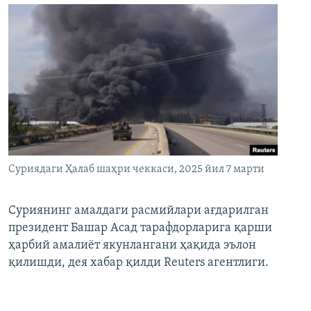
Суриядаги Ҳалаб шаҳри чеккаси, 2025 йил 7 марти
Суриянинг амалдаги расмийлари ағдарилган
президент Башар Асад тарафдорларига қарши
ҳарбий амалиёт якунлангани ҳақида эълон
қилишди, дея хабар қилди Reuters агентлиги.