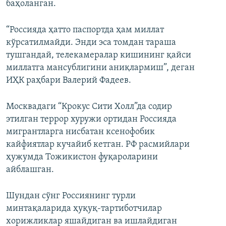
баҳоланган.
“Россияда ҳатто паспортда ҳам миллат
кўрсатилмайди. Энди эса томдан тараша
тушгандай, телекамералар кишининг қайси
миллатга мансублигини аниқлармиш”, деган
ИҲК раҳбари Валерий Фадеев.
Москвадаги “Крокус Сити Холл”да содир
этилган террор хуружи ортидан Россияда
мигрантларга нисбатан ксенофобик
кайфиятлар кучайиб кетган. РФ расмийлари
ҳужумда Тожикистон фуқароларини
айблашган.
Шундан сўнг Россиянинг турли
минтақаларида ҳуқуқ-тартиботчилар
хорижликлар яшайдиган ва ишлайдиган