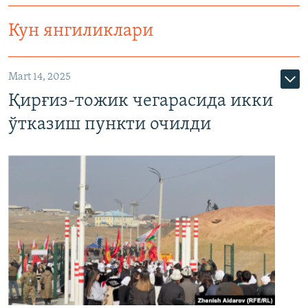
Кун янгиликлари
Mart 14, 2025
Қирғиз-тожик чегарасида икки
ўтказиш пункти очилди