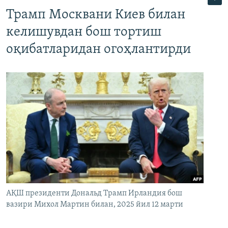
Трамп Москвани Киев билан
келишувдан бош тортиш
оқибатларидан огоҳлантирди
АҚШ президенти Дональд Трамп Ирландия бош
вазири Михол Мартин билан, 2025 йил 12 марти