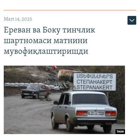
Mart 14, 2025
Ереван ва Боку тинчлик
шартномаси матнини
мувофиқлаштиришди