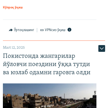
Кўпроқ ўқиш
Ўртоқлашинг
VPNсиз ўқиш
Mart 12, 2025
Покистонда жангарилар
йўловчи поездини ўққа тутди
ва юзлаб одамни гаровга олди