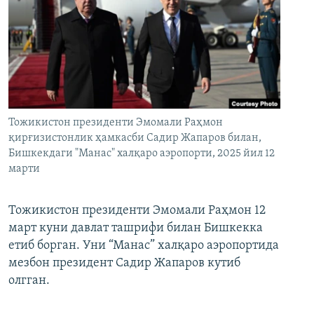
Тожикистон президенти Эмомали Раҳмон
қирғизистонлик ҳамкасби Садир Жапаров билан,
Бишкекдаги "Манас" халқаро аэропорти, 2025 йил 12
марти
Тожикистон президенти Эмомали Раҳмон 12
март куни давлат ташрифи билан Бишкекка
етиб борган. Уни “Манас” халқаро аэропортида
мезбон президент Садир Жапаров кутиб
олгган.