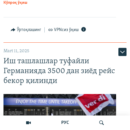
Кўпроқ ўқиш
Ўртоқлашинг
VPNсиз ўқиш
Mart 11, 2025
Иш ташлашлар туфайли
Германияда 3500 дан зиёд рейс
бекор қилинди
РУС