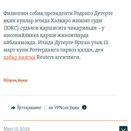
Филиппин собиқ президенти Родриго Дутерте
яқин кунлар ичида Халқаро жиноят суди
(ХЖС) судьяси қаршисига чиқарилади – у
инсонийликка қарши жиноятларда
айбланмоқда. Ичида Дутерте бўлган учоқ 12
март куни Роттердамга парвоз қилди, дея
хабар қилган
Reuters агентлиги.
Кўпроқ ўқиш
Ўртоқлашинг
VPNсиз ўқиш
Mart 13, 2025