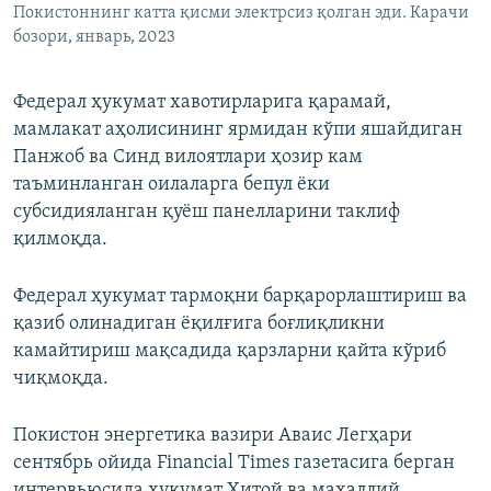
Покистоннинг катта қисми электрсиз қолган эди. Карачи
бозори, январь, 2023
Федерал ҳукумат хавотирларига қарамай,
мамлакат аҳолисининг ярмидан кўпи яшайдиган
Панжоб ва Синд вилоятлари ҳозир кам
таъминланган оилаларга бепул ёки
субсидияланган қуёш панелларини таклиф
қилмоқда.
Федерал ҳукумат тармоқни барқарорлаштириш ва
қазиб олинадиган ёқилғига боғлиқликни
камайтириш мақсадида қарзларни қайта кўриб
чиқмоқда.
Покистон энергетика вазири Аваис Легҳари
сентябрь ойида Financial Times газетасига берган
интервьюсида ҳукумат Хитой ва маҳаллий