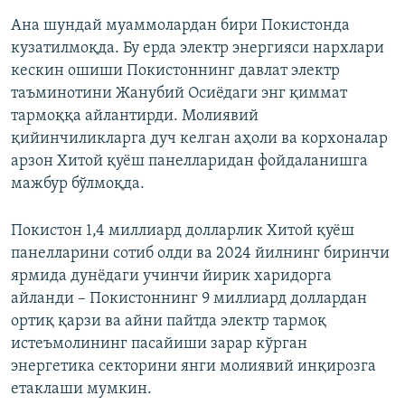
Ана шундай муаммолардан бири Покистонда
кузатилмоқда. Бу ерда электр энергияси нархлари
кескин ошиши Покистоннинг давлат электр
таъминотини Жанубий Осиёдаги энг қиммат
тармоққа айлантирди. Молиявий
қийинчиликларга дуч келган аҳоли ва корхоналар
арзон Хитой қуёш панелларидан фойдаланишга
мажбур бўлмоқда.
Покистон 1,4 миллиард долларлик Хитой қуёш
панелларини сотиб олди ва 2024 йилнинг биринчи
ярмида дунёдаги учинчи йирик харидорга
айланди – Покистоннинг 9 миллиард доллардан
ортиқ қарзи ва айни пайтда электр тармоқ
истеъмолининг пасайиши зарар кўрган
энергетика секторини янги молиявий инқирозга
етаклаши мумкин.