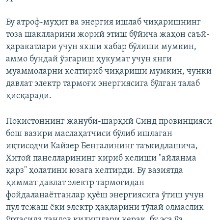
Бу атроф-муҳит ва энергия ишлаб чиқаришнинг
тоза шаклларини жорий этиш бўйича жаҳон саъй-
Auto
240p
360p
480p
ҳаракатлари учун яхши хабар бўлиши мумкин,
аммо бундай ўзгариш ҳукумат учун янги
720p
1080p
муаммоларни келтириб чиқариши мумкин, чунки
давлат электр тармоғи энергиясига бўлган талаб
қисқаради.
Покистоннинг жануби-шарқий Синд провинцияси
бош вазири маслаҳатчиси бўлиб ишлаган
иқтисодчи Кайзер Бенгалининг таъкидлашича,
Хитой панелларининг кириб келиши "айланма
қарз" ҳолатини юзага келтирди. Бу вазиятда
қиммат давлат электр тармоғидан
фойдаланаётганлар қуёш энергиясига ўтиш учун
пул тежаш ёки электр ҳақларини тўлай олмаслик
ўртасида танлов қилишлари керак, бу эса ўз