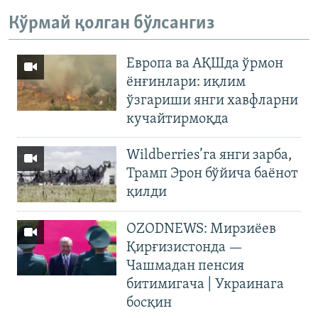
Кўрмай қолган бўлсангиз
Европа ва АҚШда ўрмон
ёнғинлари: иқлим
ўзгариши янги хавфларни
кучайтирмоқда
Wildberries’га янги зарба,
Трамп Эрон бўйича баёнот
қилди
OZODNEWS: Мирзиёев
Қирғизистонда —
Чашмадан пенсия
битимигача | Украинага
босқин