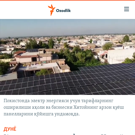
Линклар
Бош
мавзуларга
ўтинг
OZODLIK SURISHTIRUVLARI
Асосий
OZODVIDEO
навигацияга
ўтинг
OZODARXIV
Қидиришга
ўтинг
На русском
ИЖТИМОИЙ ТАРМОҚЛАР
Покистонда электр энергияси учун тарифларнинг
оширилиши аҳоли ва бизнесни Хитойнинг арзон қуёш
панелларини қўйишга ундамоқда.
Озодлик бошқа тилларда
ДУНË