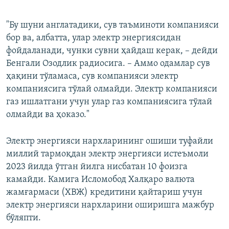
"Бу шуни англатадики, сув таъминоти компанияси
бор ва, албатта, улар электр энергиясидан
фойдаланади, чунки сувни ҳайдаш керак, – дейди
Бенгали Озодлик радиосига. – Аммо одамлар сув
ҳақини тўламаса, сув компанияси электр
компаниясига тўлай олмайди. Электр компанияси
газ ишлатгани учун улар газ компаниясига тўлай
олмайди ва ҳоказо."
Электр энергияси нархларининг ошиши туфайли
миллий тармоқдан электр энергияси истеъмоли
2023 йилда ўтган йилга нисбатан 10 фоизга
камайди. Камига Исломобод Халқаро валюта
жамғармаси (ХВЖ) кредитини қайтариш учун
электр энергияси нархларини оширишга мажбур
бўляпти.