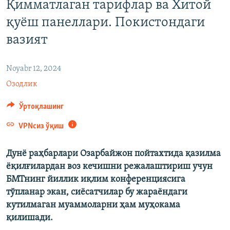
Қимматлаган тарифлар ва Хитой
қуёш панеллари. Покистондаги
вазият
Noyabr 12, 2024
Озодлик
Ўртоқлашинг
VPNсиз ўқиш
Дунё раҳбарлари Озарбайжон пойтахтида қазилма
ёқилғилардан воз кечишни режалаштириш учун
БМТнинг йиллик иқлим конференциясига
тўпланар экан, сиёсатчилар бу жараёндаги
кутилмаган муаммоларни ҳам муҳокама
қилишади.