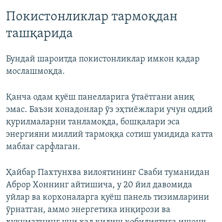
Покистонликлар тармоқдан
ташқарида
Бундай шароитда покистонликлар имкон қадар
мослашмоқда.
Қанча одам қуёш панелларига ўтаётгани аниқ
эмас. Баъзи хонадонлар ўз эҳтиёжлари учун оддий
қурилмаларни танламоқда, бошқалари эса
энергияни миллий тармоққа сотиш умидида катта
маблағ сарфлаган.
Ҳайбар Пахтунхва вилоятининг Сваби туманидан
Аброр Хоннинг айтишича, у 20 йил давомида
уйлар ва корхоналарга қуёш панель тизимларини
ўрнатган, аммо энергетика инқирози ва