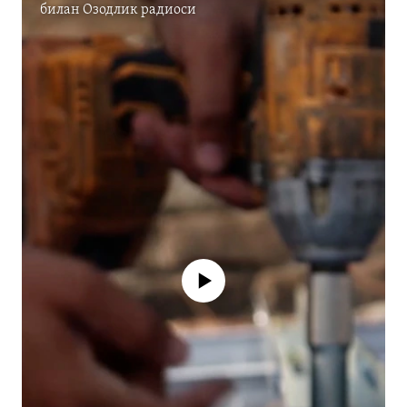
билан
Озодлик радиоси
Айни дамда медиа-манба мавжуд
эмас