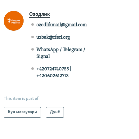
Озодлик
ozodlikmail@gmail.com
uzbek@rferl.org
WhatsApp / Telegram /
Signal
+420724740755 |
+420602612713
This item is part of
Кун мавзулари
Дунë