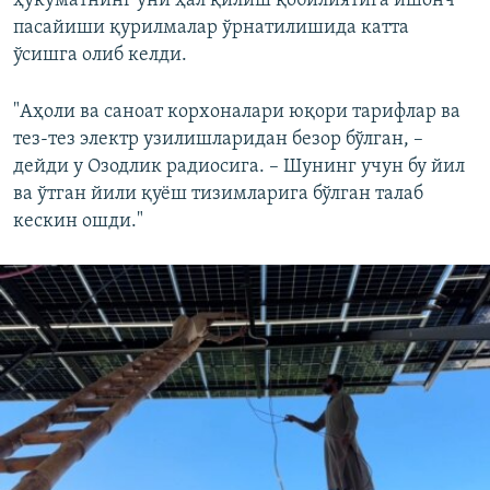
ҳукуматнинг уни ҳал қилиш қобилиятига ишонч
пасайиши қурилмалар ўрнатилишида катта
ўсишга олиб келди.
"Аҳоли ва саноат корхоналари юқори тарифлар ва
тез-тез электр узилишларидан безор бўлган, –
дейди у Озодлик радиосига. – Шунинг учун бу йил
ва ўтган йили қуёш тизимларига бўлган талаб
кескин ошди."