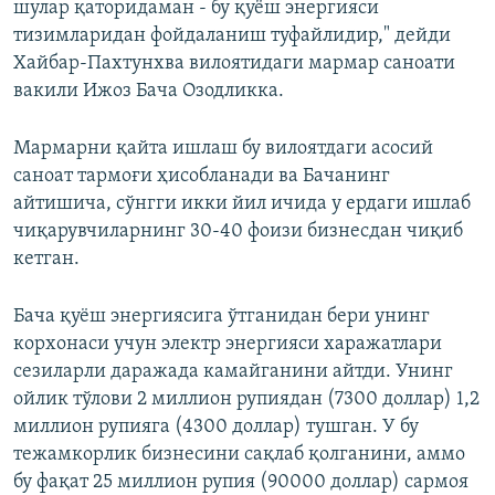
шулар қаторидаман - бу қуёш энергияси
тизимларидан фойдаланиш туфайлидир," дейди
Хайбар-Пахтунхва вилоятидаги мармар саноати
вакили Ижоз Бача Озодликка.
Мармарни қайта ишлаш бу вилоятдаги асосий
саноат тармоғи ҳисобланади ва Бачанинг
айтишича, сўнгги икки йил ичида у ердаги ишлаб
чиқарувчиларнинг 30-40 фоизи бизнесдан чиқиб
кетган.
Бача қуёш энергиясига ўтганидан бери унинг
корхонаси учун электр энергияси харажатлари
сезиларли даражада камайганини айтди. Унинг
ойлик тўлови 2 миллион рупиядан (7300 доллар) 1,2
миллион рупияга (4300 доллар) тушган. У бу
тежамкорлик бизнесини сақлаб қолганини, аммо
бу фақат 25 миллион рупия (90000 доллар) сармоя