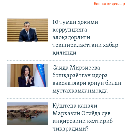
Бошқа видеолар
10 туман ҳокими
коррупцияга
алоқадорлиги
текширилаётгани хабар
қилинди
Саида Мирзиеёва
бошқараётган идора
ваколатлари қонун билан
мустаҳкамланмоқда
Қўштепа канали
Марказий Осиёда сув
инқирозини келтириб
чиқарадими?