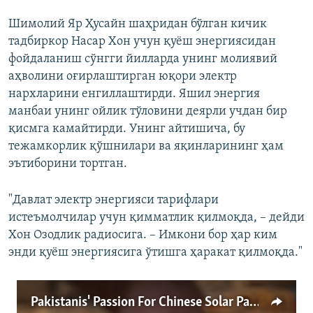
Шимолий Яр Ҳусайн шаҳридан бўлган кичик
тадбиркор Насар Хон учун қуёш энергиясидан
фойдаланиш сўнгги йилларда унинг молиявий
аҳволини оғирлаштирган юқори электр
нархларини енгиллаштирди. Яшил энергия
манбаи унинг ойлик тўловини деярли учдан бир
қисмга камайтирди. Унинг айтишича, бу
тежамкорлик қўшнилари ва яқинларининг ҳам
эътиборини тортган.
"Давлат электр энергияси тарифлари
истеъмолчилар учун қимматлик қилмоқда, – дейди
Хон Озодлик радиосига. – Имкони бор ҳар ким
энди қуёш энергиясига ўтишга ҳаракат қилмоқда."
Pakistanis' Passion For Chinese Solar Panels Worries State Power Supplier (Video)