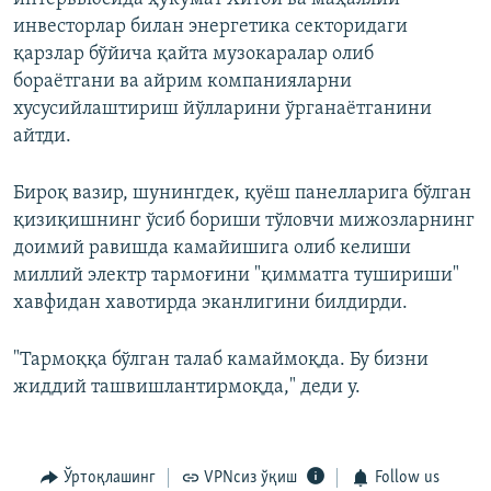
инвесторлар билан энергетика секторидаги
қарзлар бўйича қайта музокаралар олиб
бораётгани ва айрим компанияларни
хусусийлаштириш йўлларини ўрганаётганини
айтди.
Бироқ вазир, шунингдек, қуёш панелларига бўлган
қизиқишнинг ўсиб бориши тўловчи мижозларнинг
доимий равишда камайишига олиб келиши
миллий электр тармоғини "қимматга тушириши"
хавфидан хавотирда эканлигини билдирди.
"Тармоққа бўлган талаб камаймоқда. Бу бизни
жиддий ташвишлантирмоқда," деди у.
Ўртоқлашинг
VPNсиз ўқиш
Follow us