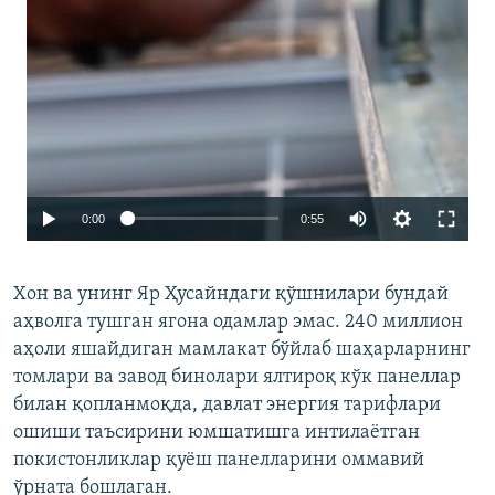
Auto
0:00
0:55
240p
Хон ва унинг Яр Ҳусайндаги қўшнилари бундай
360p
аҳволга тушган ягона одамлар эмас. 240 миллион
480p
аҳоли яшайдиган мамлакат бўйлаб шаҳарларнинг
720p
томлари ва завод бинолари ялтироқ кўк панеллар
билан қопланмоқда, давлат энергия тарифлари
1080p
ошиши таъсирини юмшатишга интилаётган
покистонликлар қуёш панелларини оммавий
ўрната бошлаган.