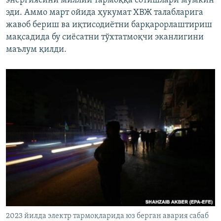
энергиясини миллий тармоққа сотишлари мумкин
эди. Аммо март ойида ҳукумат ХВЖ талабларига
жавоб бериш ва иқтисодиётни барқарорлаштириш
мақсадида бу сиёсатни тўхтатмоқчи эканлигини
маълум қилди.
2023 йилда электр тармоқларида юз берган авария сабаб