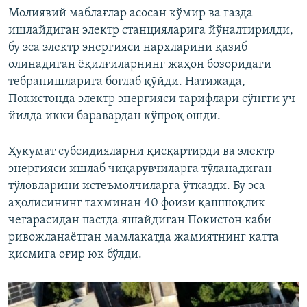
Молиявий маблағлар асосан кўмир ва газда
ишлайдиган электр станцияларига йўналтирилди,
бу эса электр энергияси нархларини қазиб
олинадиган ёқилғиларнинг жаҳон бозоридаги
тебранишларига боғлаб қўйди. Натижада,
Покистонда электр энергияси тарифлари сўнгги уч
йилда икки баравардан кўпроқ ошди.
Ҳукумат субсидияларни қисқартирди ва электр
энергияси ишлаб чиқарувчиларга тўланадиган
тўловларини истеъмолчиларга ўтказди. Бу эса
аҳолисининг тахминан 40 фоизи қашшоқлик
чегарасидан пастда яшайдиган Покистон каби
ривожланаётган мамлакатда жамиятнинг катта
қисмига оғир юк бўлди.