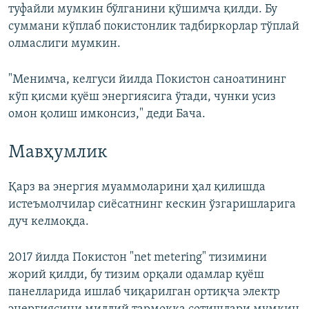
туфайли мумкин бўлганини қўшимча қилди. Бу
суммани кўплаб покистонлик тадбиркорлар тўплай
олмаслиги мумкин.
"Менимча, келгуси йилда Покистон саноатининг
кўп қисми қуёш энергиясига ўтади, чунки усиз
омон қолиш имконсиз," деди Бача.
Мавҳумлик
Қарз ва энергия муаммоларини ҳал қилишда
истеъмолчилар сиёсатнинг кескин ўзгаришларига
дуч келмоқда.
2017 йилда Покистон "net metering" тизимини
жорий қилди, бу тизим орқали одамлар қуёш
панелларида ишлаб чиқарилган ортиқча электр