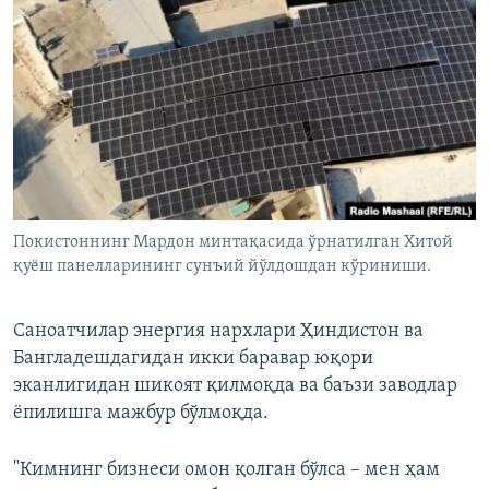
Покистоннинг Мардон минтақасида ўрнатилган Хитой
қуёш панелларининг сунъий йўлдошдан кўриниши.
Саноатчилар энергия нархлари Ҳиндистон ва
Бангладешдагидан икки баравар юқори
эканлигидан шикоят қилмоқда ва баъзи заводлар
ёпилишга мажбур бўлмоқда.
"Кимнинг бизнеси омон қолган бўлса – мен ҳам