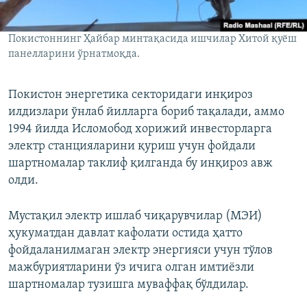
Покистоннинг Ҳайбар минтақасида ишчилар Хитой қуёш
панелларини ўрнатмоқда.
Покистон энергетика секторидаги инқироз
илдизлари ўнлаб йилларга бориб тақалади, аммо
1994 йилда Исломобод хорижий инвесторларга
электр станцияларини қуриш учун фойдали
шартномалар таклиф қилганда бу инқироз авж
олди.
Мустақил электр ишлаб чиқарувчилар (МЭИ)
ҳукуматдан давлат кафолати остида ҳатто
фойдаланилмаган электр энергияси учун тўлов
мажбуриятларини ўз ичига олган имтиёзли
шартномалар тузишга муваффақ бўлдилар.