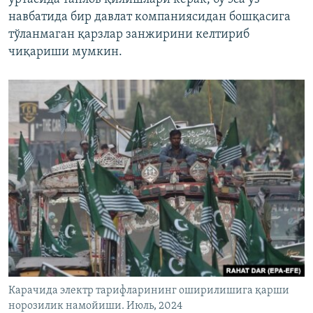
навбатида бир давлат компаниясидан бошқасига
тўланмаган қарзлар занжирини келтириб
чиқариши мумкин.
Карачида электр тарифларининг оширилишига қарши
норозилик намойиши. Июль, 2024