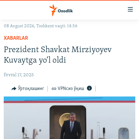
Линклар
Бош
мавзуларга
08 Avgust 2026, Toshkent vaqti: 14:56
ўтинг
OZODLIK SURISHTIRUVLARI
Асосий
XABARLAR
OZODVIDEO
навигацияга
Prezident Shavkat Mirziyoyev
ўтинг
OZODARXIV
Kuvaytga yo‘l oldi
Қидиришга
ўтинг
На русском
Fevral 17, 2025
ИЖТИМОИЙ ТАРМОҚЛАР
Ўртоқлашинг
VPNсиз ўқиш
Озодлик бошқа тилларда