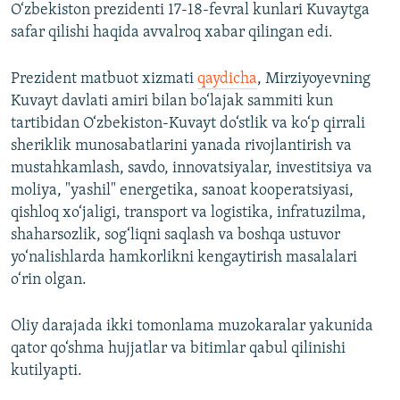
O‘zbekiston prezidenti 17-18-fevral kunlari Kuvaytga
safar qilishi haqida avvalroq xabar qilingan edi.
Prezident matbuot xizmati
qaydicha
, Mirziyoyevning
Kuvayt davlati amiri bilan bo‘lajak sammiti kun
tartibidan O‘zbekiston-Kuvayt do‘stlik va ko‘p qirrali
sheriklik munosabatlarini yanada rivojlantirish va
mustahkamlash, savdo, innovatsiyalar, investitsiya va
moliya, "yashil" energetika, sanoat kooperatsiyasi,
qishloq xo‘jaligi, transport va logistika, infratuzilma,
shaharsozlik, sog‘liqni saqlash va boshqa ustuvor
yo‘nalishlarda hamkorlikni kengaytirish masalalari
o‘rin olgan.
Oliy darajada ikki tomonlama muzokaralar yakunida
qator qo‘shma hujjatlar va bitimlar qabul qilinishi
kutilyapti.