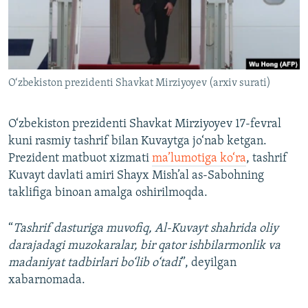
O‘zbekiston prezidenti Shavkat Mirziyoyev (arxiv surati)
O‘zbekiston prezidenti Shavkat Mirziyoyev 17-fevral
kuni rasmiy tashrif bilan Kuvaytga jo‘nab ketgan.
Prezident matbuot xizmati
ma’lumotiga ko‘ra
, tashrif
Kuvayt davlati amiri Shayx Mish’al as-Sabohning
taklifiga binoan amalga oshirilmoqda.
“
Tashrif dasturiga muvofiq, Al-Kuvayt shahrida oliy
darajadagi muzokaralar, bir qator ishbilarmonlik va
madaniyat tadbirlari bo‘lib o‘tadi
”, deyilgan
xabarnomada.