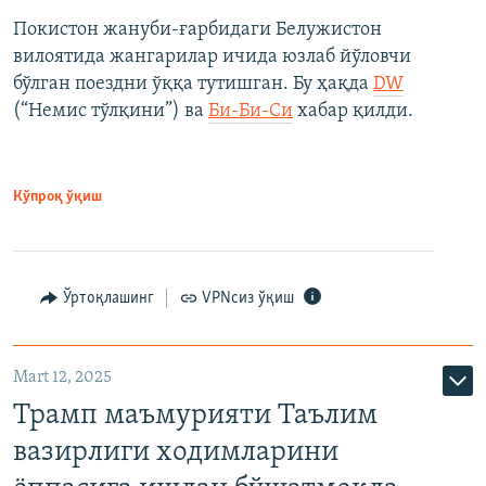
Покистон жануби-ғарбидаги Белужистон
вилоятида жангарилар ичида юзлаб йўловчи
бўлган поездни ўққа тутишган. Бу ҳақда
DW
(“Немис тўлқини”) ва
Би-Би-Си
хабар қилди.
Кўпроқ ўқиш
Ўртоқлашинг
VPNсиз ўқиш
Mart 12, 2025
Трамп маъмурияти Таълим
вазирлиги ходимларини