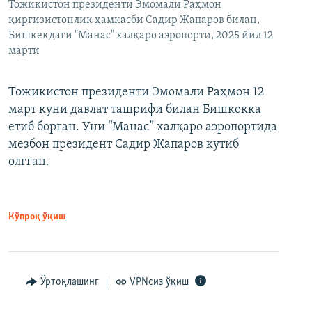
Тожикистон президенти Эмомали Раҳмон
қирғизистонлик ҳамкасби Садир Жапаров билан,
Бишкекдаги "Манас" халқаро аэропорти, 2025 йил 12
марти
Тожикистон президенти Эмомали Раҳмон 12
март куни давлат ташрифи билан Бишкекка
етиб борган. Уни “Манас” халқаро аэропортида
мезбон президент Садир Жапаров кутиб
олгган.
Кўпроқ ўқиш
Ўртоқлашинг
VPNсиз ўқиш