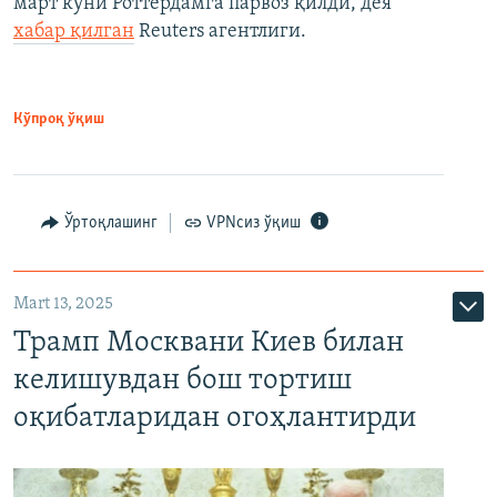
март куни Роттердамга парвоз қилди, дея
хабар қилган
Reuters агентлиги.
Кўпроқ ўқиш
Ўртоқлашинг
VPNсиз ўқиш
Mart 13, 2025
Трамп Москвани Киев билан
келишувдан бош тортиш
оқибатларидан огоҳлантирди