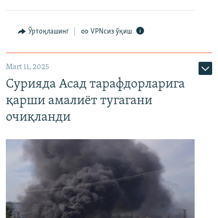
Ўртоқлашинг
VPNсиз ўқиш
Mart 11, 2025
Сурияда Асад тарафдорларига
қарши амалиёт тугагани
очиқланди