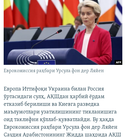
Еврокомиссия раҳбари Урсула фон дер Ляйен
Европа Иттифоқи Украина билан Россия
ўртасидаги сулҳ, АҚШдан ҳарбий ёрдам
етказиб берилиши ва Киевга разведка
маълумотлари узатилишининг тикланишига
оид таклифни қўллаб-қувватлайди. Бу ҳақда
Еврокомиссия раҳбари Урсула фон дер Ляйен
Саудия Арабистонининг Жидда шаҳрида АҚШ