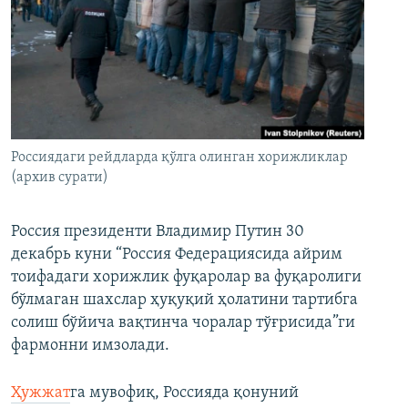
Россиядаги рейдларда қўлга олинган хорижликлар
(архив сурати)
Россия президенти Владимир Путин 30
декабрь куни “Россия Федерациясида айрим
тоифадаги хорижлик фуқаролар ва фуқаролиги
бўлмаган шахслар ҳуқуқий ҳолатини тартибга
солиш бўйича вақтинча чоралар тўғрисида”ги
фармонни имзолади.
Ҳужжат
га мувофиқ, Россияда қонуний