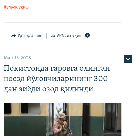
Кўпроқ ўқиш
Ўртоқлашинг
VPNсиз ўқиш
Mart 13, 2025
Покистонда гаровга олинган
поезд йўловчиларининг 300
дан зиёди озод қилинди