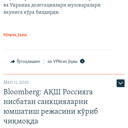
ва Украина делегациялари музокаралари
якунига кўра билдирди.
Кўпроқ ўқиш
Ўртоқлашинг
VPNсиз ўқиш
Mart 11, 2025
Bloomberg: АҚШ Россияга
нисбатан санкцияларни
юмшатиш режасини кўриб
чиқмоқда