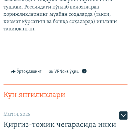
тушади. Россиядаги кўплаб вилоятларда
хорижликларнинг муайян соҳаларда (такси,
хизмат кўрсатиш ва бошқа соҳаларда) ишлаши
тақиқланган.
Ўртоқлашинг
VPNсиз ўқиш
Кун янгиликлари
Mart 14, 2025
Қирғиз-тожик чегарасида икки