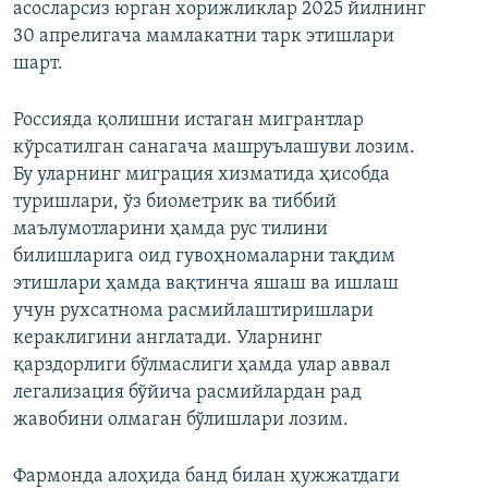
асосларсиз юрган хорижликлар 2025 йилнинг
30 апрелигача мамлакатни тарк этишлари
шарт.
Россияда қолишни истаган мигрантлар
кўрсатилган санагача машруълашуви лозим.
Бу уларнинг миграция хизматида ҳисобда
туришлари, ўз биометрик ва тиббий
маълумотларини ҳамда рус тилини
билишларига оид гувоҳномаларни тақдим
этишлари ҳамда вақтинча яшаш ва ишлаш
учун рухсатнома расмийлаштиришлари
кераклигини англатади. Уларнинг
қарздорлиги бўлмаслиги ҳамда улар аввал
легализация бўйича расмийлардан рад
жавобини олмаган бўлишлари лозим.
Фармонда алоҳида банд билан ҳужжатдаги