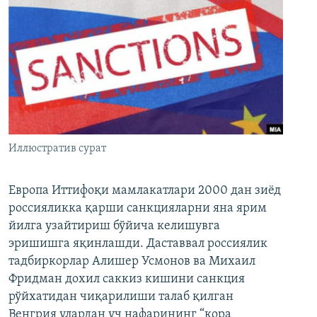
Иллюстратив сурат
Европа Иттифоқи мамлакатлари 2000 дан зиёд
россияликка қарши санкцияларни яна ярим
йилга узайтириш бўйича келишувга
эришишга яқинлашди. Даставвал россиялик
тадбиркорлар Алишер Усмонов ва Михаил
Фридман дохил саккиз кишини санкция
рўйхатидан чиқарилиши талаб қилган
Венгрия улардан уч нафарининг “қора