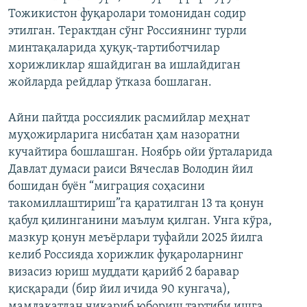
Тожикистон фуқаролари томонидан содир
этилган. Терактдан сўнг Россиянинг турли
минтақаларида ҳуқуқ-тартиботчилар
хорижликлар яшайдиган ва ишлайдиган
жойларда рейдлар ўтказа бошлаган.
Айни пайтда россиялик расмийлар меҳнат
муҳожирларига нисбатан ҳам назоратни
кучайтира бошлашган. Ноябрь ойи ўрталарида
Давлат думаси раиси Вячеслав Володин йил
бошидан буён “миграция соҳасини
такомиллаштириш”га қаратилган 13 та қонун
қабул қилинганини маълум қилган. Унга кўра,
мазкур қонун меъёрлари туфайли 2025 йилга
келиб Россияда хорижлик фуқароларнинг
визасиз юриш муддати қарийб 2 баравар
қисқаради (бир йил ичида 90 кунгача),
мамлакатдан чиқариб юбориш тартиби ишга