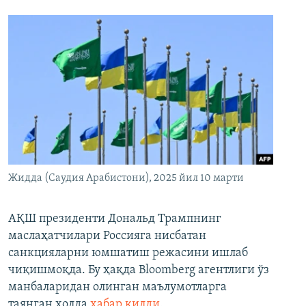
Жидда (Саудия Арабистони), 2025 йил 10 марти
АҚШ президенти Дональд Трампнинг
маслаҳатчилари Россияга нисбатан
санкцияларни юмшатиш режасини ишлаб
чиқишмоқда. Бу ҳақда Bloomberg агентлиги ўз
манбаларидан олинган маълумотларга
таянган ҳолда
хабар қилди
.