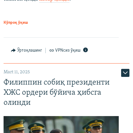
Кўпроқ ўқиш
Ўртоқлашинг
VPNсиз ўқиш
Mart 11, 2025
Филиппин собиқ президенти
ХЖС ордери бўйича ҳибсга
олинди