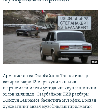
Арманистон ва Озарбайжон Ташқи ишлар
вазирликлари 13 март куни тинчлик
шартномаси матни устида иш якунланганини
эълон қилишди. Озарбайжон ТИВ раҳбари
Жейҳун Байрамов баёнотига мувофиқ, Ереван
ҳужжатнинг аввал мувофиқлаштирилмаган