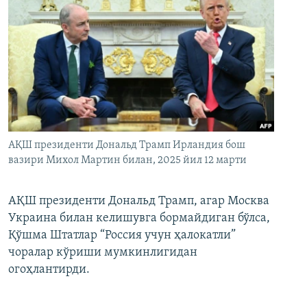
АҚШ президенти Дональд Трамп Ирландия бош
вазири Михол Мартин билан, 2025 йил 12 марти
АҚШ президенти Дональд Трамп, агар Москва
Украина билан келишувга бормайдиган бўлса,
Қўшма Штатлар “Россия учун ҳалокатли”
чоралар кўриши мумкинлигидан
огоҳлантирди.