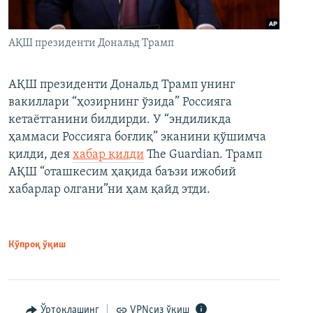
АҚШ президенти Дональд Трамп
АҚШ президенти Дональд Трамп унинг
вакиллари “ҳозирнинг ўзида” Россияга
кетаётганини билдирди. У “эндиликда
ҳаммаси Россияга боғлиқ” эканини қўшимча
қилди, дея
хабар қилди
The Guardian. Трамп
АҚШ “оташкесим ҳақида баъзи ижобий
хабарлар олгани”ни ҳам қайд этди.
Кўпроқ ўқиш
Ўртоқлашинг
VPNсиз ўқиш