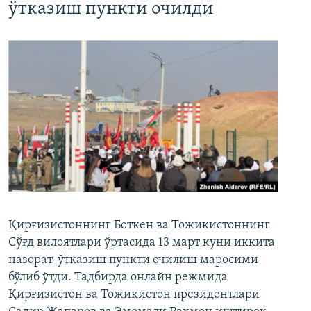
ўтказиш пункти очилди
Қирғизистоннинг Боткен ва Тожикистоннинг
Сўғд вилоятлари ўртасида 13 март куни иккита
назорат-ўтказиш пункти очилиш маросими
бўлиб ўтди. Тадбирда онлайн режмида
Қирғизистон ва Тожикистон президентлари