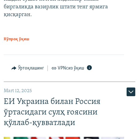
биргаликда вазирлик штати тенг ярмига
қисқарган.
Кўпроқ ўқиш
Ўртоқлашинг
VPNсиз ўқиш
Mart 12, 2025
ЕИ Украина билан Россия
ўртасидаги сулҳ ғоясини
қўллаб-қувватлади