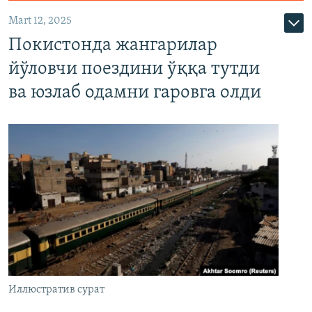
Mart 12, 2025
Покистонда жангарилар
йўловчи поездини ўққа тутди
ва юзлаб одамни гаровга олди
Иллюстратив сурат