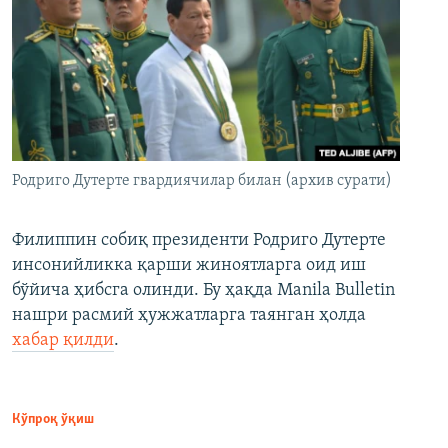
Родриго Дутерте гвардиячилар билан (архив сурати)
Филиппин собиқ президенти Родриго Дутерте
инсонийликка қарши жиноятларга оид иш
бўйича ҳибсга олинди. Бу ҳақда Manila Bulletin
нашри расмий ҳужжатларга таянган ҳолда
хабар қилди
.
Кўпроқ ўқиш