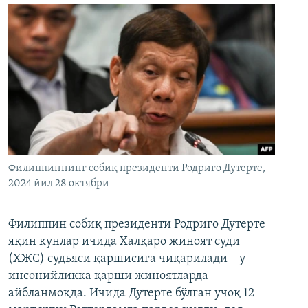
Филиппиннинг собиқ президенти Родриго Дутерте,
2024 йил 28 октябри
Филиппин собиқ президенти Родриго Дутерте
яқин кунлар ичида Халқаро жиноят суди
(ХЖС) судьяси қаршисига чиқарилади – у
инсонийликка қарши жиноятларда
айбланмоқда. Ичида Дутерте бўлган учоқ 12