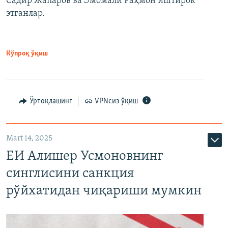
Садир Жапаров ва Эмомали Раҳмон иштирок
этганлар.
Кўпроқ ўқиш
Ўртоқлашинг
VPNсиз ўқиш
Mart 14, 2025
ЕИ Алишер Усмоновнинг
синглисини санкция
рўйхатидан чиқариши мумкин