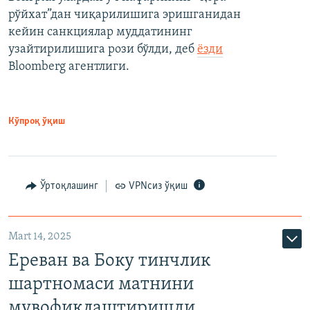
рўйхат”дан чиқарилишига эришганидан
кейин санкциялар муддатининг
узайтирилишига рози бўлди, деб
ёзди
Bloomberg агентлиги.
Кўпроқ ўқиш
Ўртоқлашинг
VPNсиз ўқиш
Mart 14, 2025
Ереван ва Боку тинчлик
шартномаси матнини
мувофиқлаштиришди