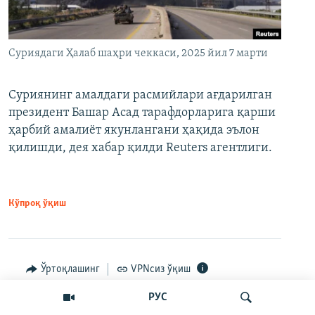
Суриядаги Ҳалаб шаҳри чеккаси, 2025 йил 7 марти
Суриянинг амалдаги расмийлари ағдарилган
президент Башар Асад тарафдорларига қарши
ҳарбий амалиёт якунлангани ҳақида эълон
қилишди, дея хабар қилди Reuters агентлиги.
Кўпроқ ўқиш
Ўртоқлашинг
VPNсиз ўқиш
РУС