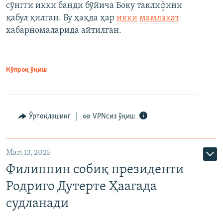
сўнгги икки банди бўйича Боку таклифини
қабул қилган. Бу ҳақда ҳар
икки
мамлакат
хабарномаларида айтилган.
Кўпроқ ўқиш
Ўртоқлашинг
VPNсиз ўқиш
Mart 13, 2025
Филиппин собиқ президенти
Родриго Дутерте Ҳаагада
судланади