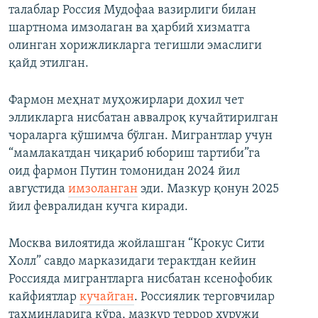
талаблар Россия Мудофаа вазирлиги билан
шартнома имзолаган ва ҳарбий хизматга
олинган хорижликларга тегишли эмаслиги
қайд этилган.
Фармон меҳнат муҳожирлари дохил чет
элликларга нисбатан аввалроқ кучайтирилган
чораларга қўшимча бўлган. Мигрантлар учун
“мамлакатдан чиқариб юбориш тартиби”га
оид фармон Путин томонидан 2024 йил
августида
имзоланган
эди. Мазкур қонун 2025
йил февралидан кучга киради.
Москва вилоятида жойлашган “Крокус Сити
Холл” савдо марказидаги терактдан кейин
Россияда мигрантларга нисбатан ксенофобик
кайфиятлар
кучайган
. Россиялик терговчилар
тахминларига кўра, мазкур террор хуружи