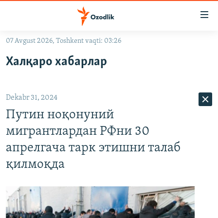
Линклар
Бош
мавзуларга
07 Avgust 2026, Toshkent vaqti: 03:26
ўтинг
OZODLIK SURISHTIRUVLARI
Асосий
Халқаро хабарлар
OZODVIDEO
навигацияга
ўтинг
OZODARXIV
Қидиришга
Dekabr 31, 2024
ўтинг
На русском
Путин ноқонуний
мигрантлардан РФни 30
ИЖТИМОИЙ ТАРМОҚЛАР
апрелгача тарк этишни талаб
қилмоқда
Озодлик бошқа тилларда