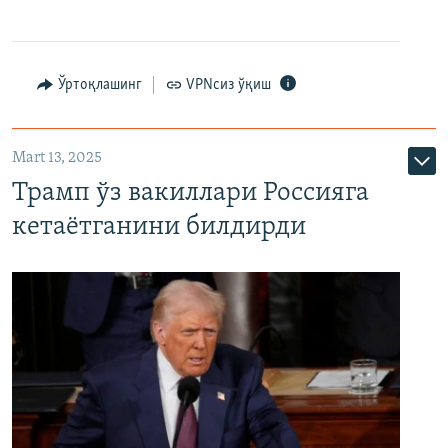
Ўртоқлашинг
VPNсиз ўқиш
Mart 13, 2025
Трамп ўз вакиллари Россияга
кетаётганини билдирди