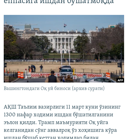
ёппасига ишдан бўшатмоқда
Вашингтондаги Оқ уй биноси (архив сурати)
АҚШ Таълим вазирлиги 11 март куни ўзининг
1300 нафар ходими ишдан бўшатилганини
эълон қилди. Трамп маъмурияти Оқ уйга
келганидан сўнг аввалроқ ўз хоҳишига кўра
ишдан бўшаб кетган ходимлар билан