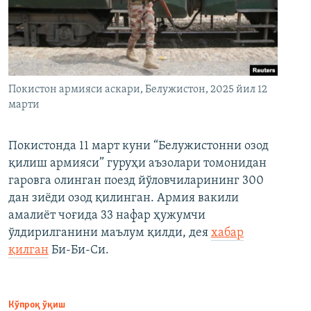
Покистон армияси аскари, Белужистон, 2025 йил 12
марти
Покистонда 11 март куни “Белужистонни озод
қилиш армияси” гуруҳи аъзолари томонидан
гаровга олинган поезд йўловчиларининг 300
дан зиёди озод қилинган. Армия вакили
амалиёт чоғида 33 нафар ҳужумчи
ўлдирилганини маълум қилди, дея
хабар
қилган
Би-Би-Си.
Кўпроқ ўқиш