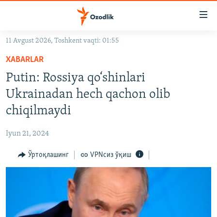
Линклар
Бош
мавзуларга
11 Avgust 2026, Toshkent vaqti: 01:55
ўтинг
OZODLIK SURISHTIRUVLARI
Асосий
XABARLAR
OZODVIDEO
навигацияга
Putin: Rossiya qo‘shinlari
ўтинг
OZODARXIV
Ukrainadan hech qachon olib
Қидиришга
ўтинг
chiqilmaydi
На русском
Iyun 21, 2024
ИЖТИМОИЙ ТАРМОҚЛАР
Ўртоқлашинг
VPNсиз ўқиш
Озодлик бошқа тилларда