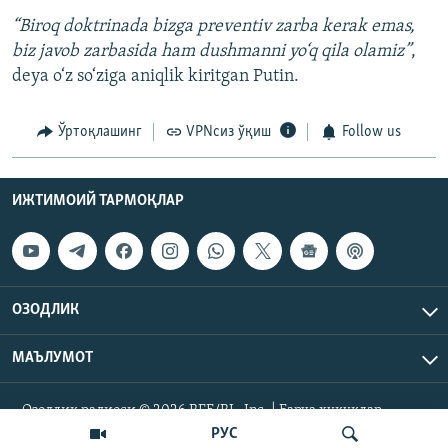
“Biroq doktrinada bizga preventiv zarba kerak emas,
biz javob zarbasida ham dushmanni yo‘q qila olamiz”
,
deya o‘z so‘ziga aniqlik kiritgan Putin.
Ўртоқлашинг
VPNсиз ўқиш
Follow us
ИЖТИМОИЙ ТАРМОҚЛАР
ОЗОДЛИК
МАЪЛУМОТ
Озодлик радиоси © 2026 RFE/RL, Inc. | Барча ҳуқуқлар
ҳимояланган.
РУС