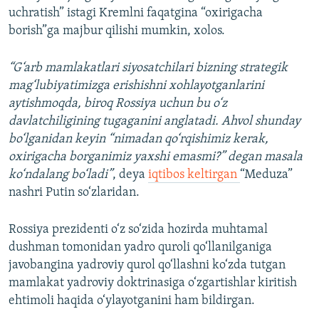
uchratish” istagi Kremlni faqatgina “oxirigacha
borish”ga majbur qilishi mumkin, xolos.
“G‘arb mamlakatlari siyosatchilari bizning strategik
mag‘lubiyatimizga erishishni xohlayotganlarini
aytishmoqda, biroq Rossiya uchun bu o‘z
davlatchiligining tugaganini anglatadi. Ahvol shunday
bo‘lganidan keyin “nimadan qo‘rqishimiz kerak,
oxirigacha borganimiz yaxshi emasmi?” degan masala
ko‘ndalang bo‘ladi”
, deya
iqtibos keltirgan
“Meduza”
nashri Putin so‘zlaridan.
Rossiya prezidenti o‘z so‘zida hozirda muhtamal
dushman tomonidan yadro quroli qo‘llanilganiga
javobangina yadroviy qurol qo‘llashni ko‘zda tutgan
mamlakat yadroviy doktrinasiga o‘zgartishlar kiritish
ehtimoli haqida o‘ylayotganini ham bildirgan.