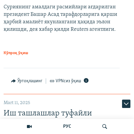
Суриянинг амалдаги расмийлари ағдарилган
президент Башар Асад тарафдорларига қарши
ҳарбий амалиёт якунлангани ҳақида эълон
қилишди, дея хабар қилди Reuters агентлиги.
Кўпроқ ўқиш
Ўртоқлашинг
VPNсиз ўқиш
Mart 11, 2025
Иш ташлашлар туфайли
Германияда 3500 дан зиёд рейс
РУС
бекор қилинди