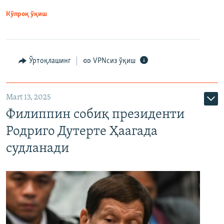
Кўпроқ ўқиш
Ўртоқлашинг
VPNсиз ўқиш
Mart 13, 2025
Филиппин собиқ президенти
Родриго Дутерте Ҳаагада
судланади