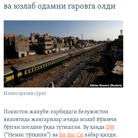
ва юзлаб одамни гаровга олди
Иллюстратив сурат
Покистон жануби-ғарбидаги Белужистон
вилоятида жангарилар ичида юзлаб йўловчи
бўлган поездни ўққа тутишган. Бу ҳақда
DW
(“Немис тўлқини”) ва
Би-Би-Си
хабар қилди.