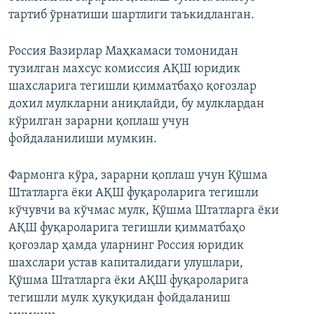
тартиб ўрнатиши шартлиги таъкидланган.
Россия Вазирлар Маҳкамаси томонидан
тузилган махсус комиссия АҚШ юридик
шахсларига тегишли қимматбаҳо қоғозлар
дохил мулкларни аниқлайди, бу мулклардан
кўрилган зарарни қоплаш учун
фойдаланилиши мумкин.
Фармонга кўра, зарарни қоплаш учун Қўшма
Штатларга ёки АҚШ фуқароларига тегишли
кўчувчи ва кўчмас мулк, Қўшма Штатларга ёки
АҚШ фуқароларига тегишли қимматбаҳо
қоғозлар ҳамда уларнинг Россия юридик
шахслари устав капиталидаги улушлари,
Қўшма Штатларга ёки АҚШ фуқароларига
тегишли мулк ҳуқуқидан фойдаланиш