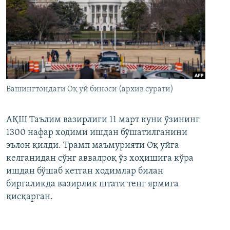
Вашингтондаги Оқ уй биноси (архив сурати)
АҚШ Таълим вазирлиги 11 март куни ўзининг
1300 нафар ходими ишдан бўшатилганини
эълон қилди. Трамп маъмурияти Оқ уйга
келганидан сўнг аввалроқ ўз хоҳишига кўра
ишдан бўшаб кетган ходимлар билан
биргаликда вазирлик штати тенг ярмига
қисқарган.