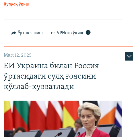
Кўпроқ ўқиш
Ўртоқлашинг
VPNсиз ўқиш
Mart 12, 2025
ЕИ Украина билан Россия
ўртасидаги сулҳ ғоясини
қўллаб-қувватлади