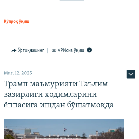
Кўпроқ ўқиш
Ўртоқлашинг
VPNсиз ўқиш
Mart 12, 2025
Трамп маъмурияти Таълим
вазирлиги ходимларини
ёппасига ишдан бўшатмоқда