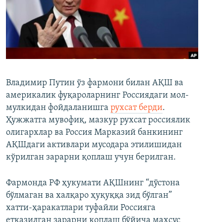
Владимир Путин ўз фармони билан АҚШ ва
америкалик фуқароларнинг Россиядаги мол-
мулкидан фойдаланишга
рухсат берди
.
Ҳужжатга мувофиқ, мазкур рухсат россиялик
олигархлар ва Россия Марказий банкининг
АҚШдаги активлари мусодара этилишидан
кўрилган зарарни қоплаш учун берилган.
Фармонда РФ ҳукумати АҚШнинг “дўстона
бўлмаган ва халқаро ҳуқуққа зид бўлган”
хатти-ҳаракатлари туфайли Россияга
етказилган зарарни қоплаш бўйича махсус