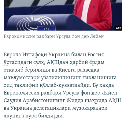
Еврокомиссия раҳбари Урсула фон дер Ляйен
Европа Иттифоқи Украина билан Россия
ўртасидаги сулҳ, АҚШдан ҳарбий ёрдам
етказиб берилиши ва Киевга разведка
маълумотлари узатилишининг тикланишига
оид таклифни қўллаб-қувватлайди. Бу ҳақда
Еврокомиссия раҳбари Урсула фон дер Ляйен
Саудия Арабистонининг Жидда шаҳрида АҚШ
ва Украина делегациялари музокаралари
якунига кўра билдирди.