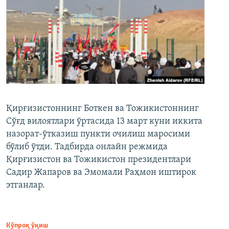
Қирғизистоннинг Боткен ва Тожикистоннинг
Сўғд вилоятлари ўртасида 13 март куни иккита
назорат-ўтказиш пункти очилиш маросими
бўлиб ўтди. Тадбирда онлайн режмида
Қирғизистон ва Тожикистон президентлари
Садир Жапаров ва Эмомали Раҳмон иштирок
этганлар.
Кўпроқ ўқиш