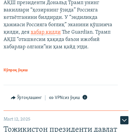
АҚШ президенти Дональд Трамп унинг
вакиллари “ҳозирнинг ўзида” Россияга
кетаётганини билдирди. У “эндиликда
ҳаммаси Россияга боғлиқ” эканини қўшимча
қилди, дея
хабар қилди
The Guardian. Трамп
АҚШ “оташкесим ҳақида баъзи ижобий
хабарлар олгани”ни ҳам қайд этди.
Кўпроқ ўқиш
Ўртоқлашинг
VPNсиз ўқиш
Mart 12, 2025
Тожикистон президенти давлат