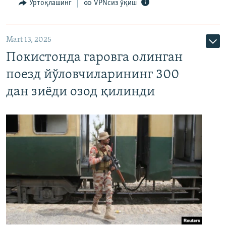
Ўртоқлашинг
VPNсиз ўқиш
Mart 13, 2025
Покистонда гаровга олинган
поезд йўловчиларининг 300
дан зиёди озод қилинди