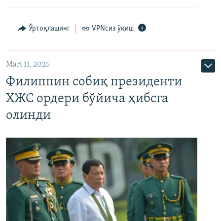
Ўртоқлашинг
VPNсиз ўқиш
Mart 11, 2025
Филиппин собиқ президенти
ХЖС ордери бўйича ҳибсга
олинди