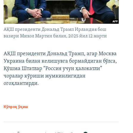
АҚШ президенти Дональд Трамп Ирландия бош
вазири Михол Мартин билан, 2025 йил 12 марти
АҚШ президенти Дональд Трамп, агар Москва
Украина билан келишувга бормайдиган бўлса,
Қўшма Штатлар “Россия учун ҳалокатли”
чоралар кўриши мумкинлигидан
огоҳлантирди.
Кўпроқ ўқиш