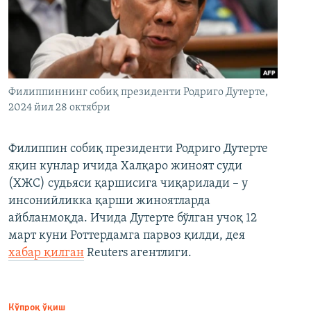
Филиппиннинг собиқ президенти Родриго Дутерте,
2024 йил 28 октябри
Филиппин собиқ президенти Родриго Дутерте
яқин кунлар ичида Халқаро жиноят суди
(ХЖС) судьяси қаршисига чиқарилади – у
инсонийликка қарши жиноятларда
айбланмоқда. Ичида Дутерте бўлган учоқ 12
март куни Роттердамга парвоз қилди, дея
хабар қилган
Reuters агентлиги.
Кўпроқ ўқиш