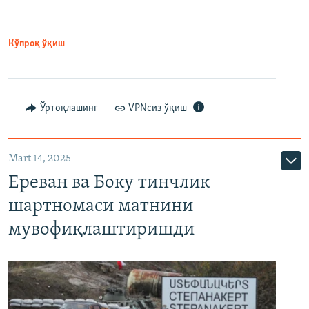
Кўпроқ ўқиш
Ўртоқлашинг
VPNсиз ўқиш
Mart 14, 2025
Ереван ва Боку тинчлик
шартномаси матнини
мувофиқлаштиришди