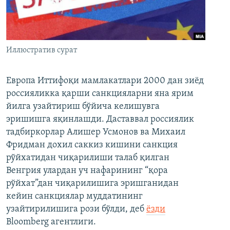
Иллюстратив сурат
Европа Иттифоқи мамлакатлари 2000 дан зиёд
россияликка қарши санкцияларни яна ярим
йилга узайтириш бўйича келишувга
эришишга яқинлашди. Даставвал россиялик
тадбиркорлар Алишер Усмонов ва Михаил
Фридман дохил саккиз кишини санкция
рўйхатидан чиқарилиши талаб қилган
Венгрия улардан уч нафарининг “қора
рўйхат”дан чиқарилишига эришганидан
кейин санкциялар муддатининг
узайтирилишига рози бўлди, деб
ёзди
Bloomberg агентлиги.