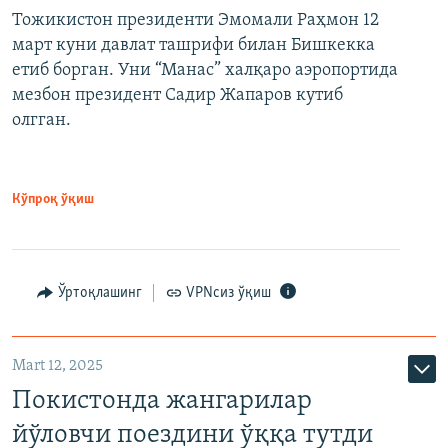
Тожикистон президенти Эмомали Раҳмон 12
март куни давлат ташрифи билан Бишкекка
етиб борган. Уни “Манас” халқаро аэропортида
мезбон президент Садир Жапаров кутиб
олгган.
Кўпроқ ўқиш
Ўртоқлашинг
VPNсиз ўқиш
Mart 12, 2025
Покистонда жангарилар
йўловчи поездини ўққа тутди