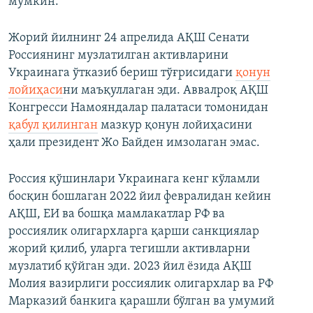
мумкин.
Жорий йилнинг 24 апрелида АҚШ Сенати
Россиянинг музлатилган активларини
Украинага ўтказиб бериш тўғрисидаги
қонун
лойиҳаси
ни маъқуллаган эди. Аввалроқ АҚШ
Конгресси Намояндалар палатаси томонидан
қабул қилинган
мазкур қонун лойиҳасини
ҳали президент Жо Байден имзолаган эмас.
Россия қўшинлари Украинага кенг кўламли
босқин бошлаган 2022 йил февралидан кейин
АҚШ, ЕИ ва бошқа мамлакатлар РФ ва
россиялик олигархларга қарши санкциялар
жорий қилиб, уларга тегишли активларни
музлатиб қўйган эди. 2023 йил ёзида АҚШ
Молия вазирлиги россиялик олигархлар ва РФ
Марказий банкига қарашли бўлган ва умумий