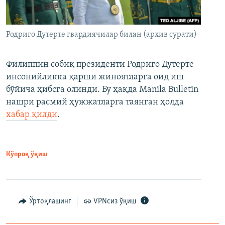
Родриго Дутерте гвардиячилар билан (архив сурати)
Филиппин собиқ президенти Родриго Дутерте
инсонийликка қарши жиноятларга оид иш
бўйича ҳибсга олинди. Бу ҳақда Manila Bulletin
нашри расмий ҳужжатларга таянган ҳолда
хабар қилди
.
Кўпроқ ўқиш
Ўртоқлашинг
VPNсиз ўқиш