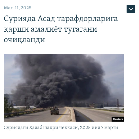
Mart 11, 2025
Сурияда Асад тарафдорларига
қарши амалиёт тугагани
очиқланди
Суриядаги Ҳалаб шаҳри чеккаси, 2025 йил 7 марти