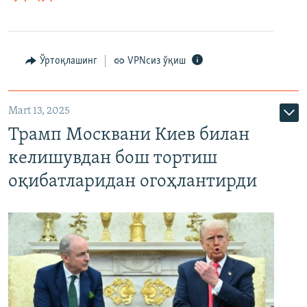
Ўртоқлашинг
VPNсиз ўқиш
Mart 13, 2025
Трамп Москвани Киев билан
келишувдан бош тортиш
оқибатларидан огоҳлантирди