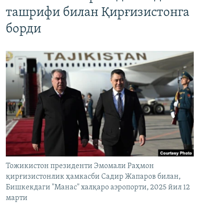
ташрифи билан Қирғизистонга
борди
Тожикистон президенти Эмомали Раҳмон
қирғизистонлик ҳамкасби Садир Жапаров билан,
Бишкекдаги "Манас" халқаро аэропорти, 2025 йил 12
марти