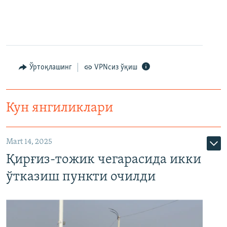
Ўртоқлашинг
VPNсиз ўқиш
Кун янгиликлари
Mart 14, 2025
Қирғиз-тожик чегарасида икки
ўтказиш пункти очилди