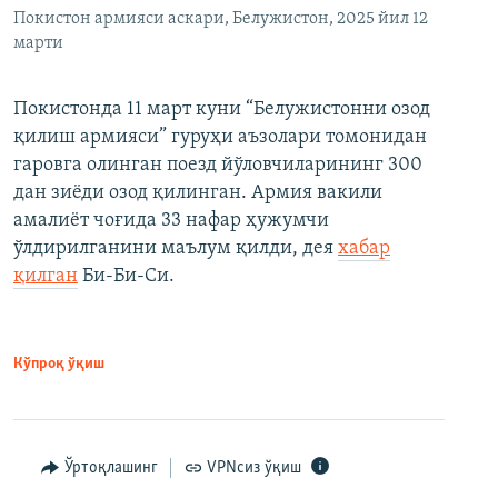
Покистон армияси аскари, Белужистон, 2025 йил 12
марти
Покистонда 11 март куни “Белужистонни озод
қилиш армияси” гуруҳи аъзолари томонидан
гаровга олинган поезд йўловчиларининг 300
дан зиёди озод қилинган. Армия вакили
амалиёт чоғида 33 нафар ҳужумчи
ўлдирилганини маълум қилди, дея
хабар
қилган
Би-Би-Си.
Кўпроқ ўқиш
Ўртоқлашинг
VPNсиз ўқиш