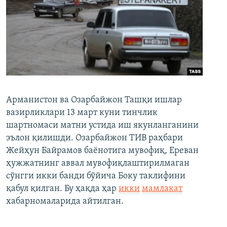
Арманистон ва Озарбайжон Ташқи ишлар
вазирликлари 13 март куни тинчлик
шартномаси матни устида иш якунланганини
эълон қилишди. Озарбайжон ТИВ раҳбари
Жейҳун Байрамов баёнотига мувофиқ, Ереван
ҳужжатнинг аввал мувофиқлаштирилмаган
сўнгги икки банди бўйича Боку таклифини
қабул қилган. Бу ҳақда ҳар
икки
мамлакат
хабарномаларида айтилган.