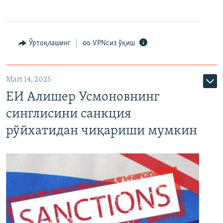
Ўртоқлашинг
VPNсиз ўқиш
Mart 14, 2025
ЕИ Алишер Усмоновнинг
синглисини санкция
рўйхатидан чиқариши мумкин