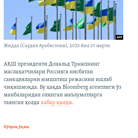
Жидда (Саудия Арабистони), 2025 йил 10 марти
АҚШ президенти Дональд Трампнинг
маслаҳатчилари Россияга нисбатан
санкцияларни юмшатиш режасини ишлаб
чиқишмоқда. Бу ҳақда Bloomberg агентлиги ўз
манбаларидан олинган маълумотларга
таянган ҳолда
хабар қилди
.
Кўпроқ ўқиш