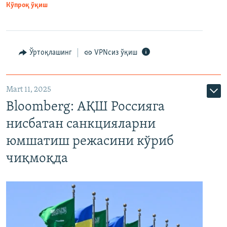
Кўпроқ ўқиш
Ўртоқлашинг
VPNсиз ўқиш
Mart 11, 2025
Bloomberg: АҚШ Россияга
нисбатан санкцияларни
юмшатиш режасини кўриб
чиқмоқда