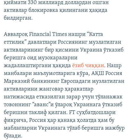
қиймати 330 миллиард доллардан ошган
активлар блокировка қилингани ҳақида
билдирган.
Аввалроқ Financial Times нашри “Катта
еттилик” давлатлари Россиянинг музлатилган
активларининг бир қисмини Украина ўтказиб
беришга оид музокараларни
жадаллаштиргани ҳақида
ёзиб чиққан
. Нашр
манбалари маълумотларига кўра, АҚШ Россия
Марказий банкининг Европадаги музлатилган
активларини жанговар ҳаракатлар
натижасида етказилган зарар учун тўланажак
товоннинг “аванс”и ўлароқ Украинага ўтказиб
беришни таклиф қилган. FT суҳбатдошлари
фикрича, Россия ҳар қанақа ҳолатда ҳам бу
маблағларни Украинага тўлаб беришга мажбур
бўлади.