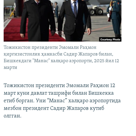
Тожикистон президенти Эмомали Раҳмон
қирғизистонлик ҳамкасби Садир Жапаров билан,
Бишкекдаги "Манас" халқаро аэропорти, 2025 йил 12
марти
Тожикистон президенти Эмомали Раҳмон 12
март куни давлат ташрифи билан Бишкекка
етиб борган. Уни “Манас” халқаро аэропортида
мезбон президент Садир Жапаров кутиб
олгган.