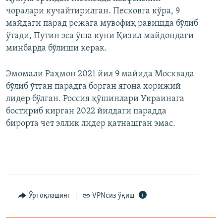
чоралари кучайтирилган. Песковга кўра, 9
майдаги парад режага мувофиқ равишда бўлиб
ўтади, Путин эса ўша куни Қизил майдондаги
минбарда бўлиши керак.
Эмомали Раҳмон 2021 йил 9 майида Москвада
бўлиб ўтган парадга борган ягона хорижий
лидер бўлган. Россия қўшинлари Украинага
бостириб кирган 2022 йилдаги парадда
бирорта чет эллик лидер қатнашган эмас.
Ўртоқлашинг
VPNсиз ўқиш