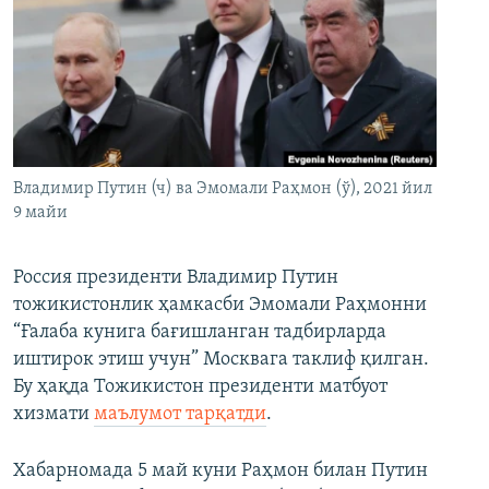
Владимир Путин (ч) ва Эмомали Раҳмон (ў), 2021 йил
9 майи
Россия президенти Владимир Путин
тожикистонлик ҳамкасби Эмомали Раҳмонни
“Ғалаба кунига бағишланган тадбирларда
иштирок этиш учун” Москвага таклиф қилган.
Бу ҳақда Тожикистон президенти матбуот
хизмати
маълумот тарқатди
.
Хабарномада 5 май куни Раҳмон билан Путин