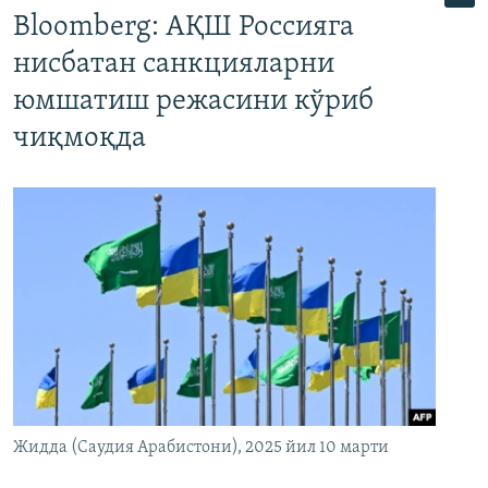
Bloomberg: АҚШ Россияга
нисбатан санкцияларни
юмшатиш режасини кўриб
чиқмоқда
Жидда (Саудия Арабистони), 2025 йил 10 марти