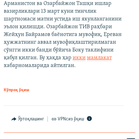
Арманистон ва Озарбайжон Ташқи ишлар
вазирликлари 13 март куни тинчлик
шартномаси матни устида иш якунланганини
эълон қилишди. Озарбайжон ТИВ раҳбари
Жейҳун Байрамов баёнотига мувофиқ, Ереван
ҳужжатнинг аввал мувофиқлаштирилмаган
сўнгги икки банди бўйича Боку таклифини
қабул қилган. Бу ҳақда ҳар
икки
мамлакат
хабарномаларида айтилган.
Кўпроқ ўқиш
Ўртоқлашинг
VPNсиз ўқиш