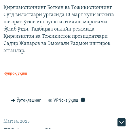
Қирғизистоннинг Боткен ва Тожикистоннинг
Сўғд вилоятлари ўртасида 13 март куни иккита
назорат-ўтказиш пункти очилиш маросими
бўлиб ўтди. Тадбирда онлайн режмида
Қирғизистон ва Тожикистон президентлари
Садир Жапаров ва Эмомали Раҳмон иштирок
этганлар.
Кўпроқ ўқиш
Ўртоқлашинг
VPNсиз ўқиш
Mart 14, 2025