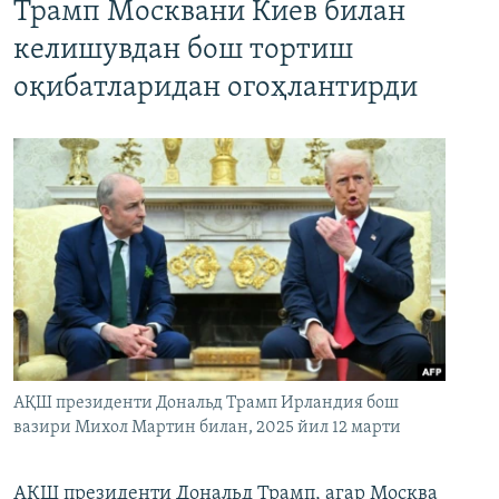
Трамп Москвани Киев билан
келишувдан бош тортиш
оқибатларидан огоҳлантирди
АҚШ президенти Дональд Трамп Ирландия бош
вазири Михол Мартин билан, 2025 йил 12 марти
АҚШ президенти Дональд Трамп, агар Москва