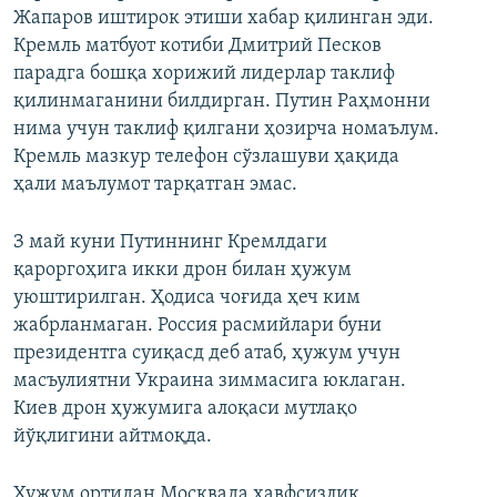
Жапаров иштирок этиши хабар қилинган эди.
Кремль матбуот котиби Дмитрий Песков
парадга бошқа хорижий лидерлар таклиф
қилинмаганини билдирган. Путин Раҳмонни
нима учун таклиф қилгани ҳозирча номаълум.
Кремль мазкур телефон сўзлашуви ҳақида
ҳали маълумот тарқатган эмас.
З май куни Путиннинг Кремлдаги
қароргоҳига икки дрон билан ҳужум
уюштирилган. Ҳодиса чоғида ҳеч ким
жабрланмаган. Россия расмийлари буни
президентга суиқасд деб атаб, ҳужум учун
масъулиятни Украина зиммасига юклаган.
Киев дрон ҳужумига алоқаси мутлақо
йўқлигини айтмоқда.
Ҳужум ортидан Москвада хавфсизлик