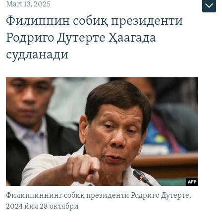
Mart 13, 2025
Филиппин собиқ президенти
Родриго Дутерте Ҳаагада
судланади
Филиппиннинг собиқ президенти Родриго Дутерте,
2024 йил 28 октябри