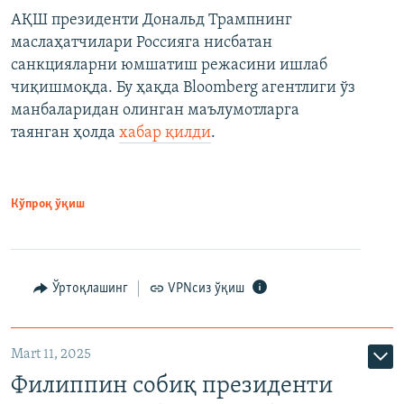
АҚШ президенти Дональд Трампнинг
маслаҳатчилари Россияга нисбатан
санкцияларни юмшатиш режасини ишлаб
чиқишмоқда. Бу ҳақда Bloomberg агентлиги ўз
манбаларидан олинган маълумотларга
таянган ҳолда
хабар қилди
.
Кўпроқ ўқиш
Ўртоқлашинг
VPNсиз ўқиш
Mart 11, 2025
Филиппин собиқ президенти