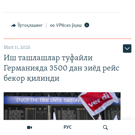
Ўртоқлашинг
VPNсиз ўқиш
Mart 11, 2025
Иш ташлашлар туфайли
Германияда 3500 дан зиёд рейс
бекор қилинди
РУС