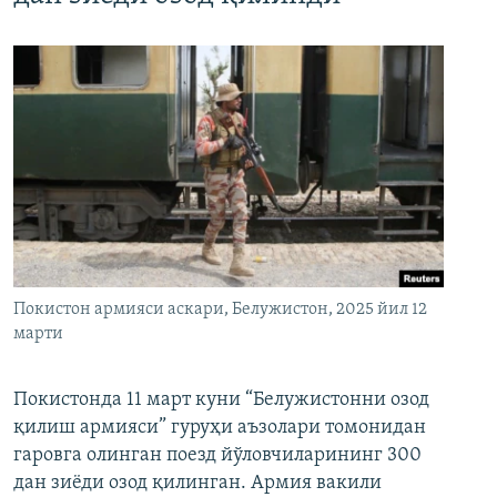
Покистон армияси аскари, Белужистон, 2025 йил 12
марти
Покистонда 11 март куни “Белужистонни озод
қилиш армияси” гуруҳи аъзолари томонидан
гаровга олинган поезд йўловчиларининг 300
дан зиёди озод қилинган. Армия вакили