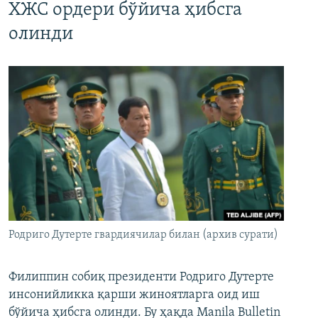
ХЖС ордери бўйича ҳибсга
олинди
Родриго Дутерте гвардиячилар билан (архив сурати)
Филиппин собиқ президенти Родриго Дутерте
инсонийликка қарши жиноятларга оид иш
бўйича ҳибсга олинди. Бу ҳақда Manila Bulletin