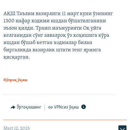
АҚШ Таълим вазирлиги 11 март куни ўзининг
1300 нафар ходими ишдан бўшатилганини
эълон қилди. Трамп маъмурияти Оқ уйга
келганидан сўнг аввалроқ ўз хоҳишига кўра
ишдан бўшаб кетган ходимлар билан
биргаликда вазирлик штати тенг ярмига
қисқарган.
Кўпроқ ўқиш
Ўртоқлашинг
VPNсиз ўқиш
Mart 12, 2025