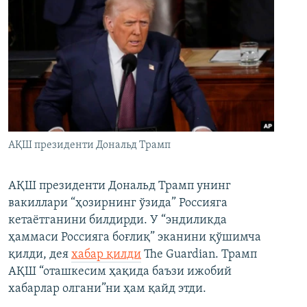
АҚШ президенти Дональд Трамп
АҚШ президенти Дональд Трамп унинг
вакиллари “ҳозирнинг ўзида” Россияга
кетаётганини билдирди. У “эндиликда
ҳаммаси Россияга боғлиқ” эканини қўшимча
қилди, дея
хабар қилди
The Guardian. Трамп
АҚШ “оташкесим ҳақида баъзи ижобий
хабарлар олгани”ни ҳам қайд этди.