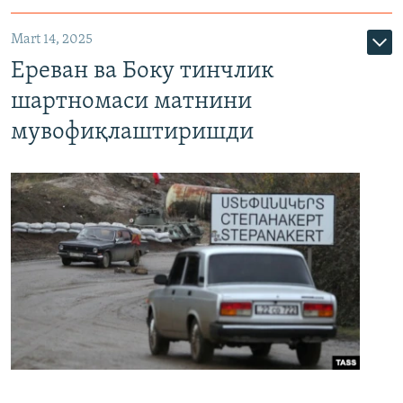
Mart 14, 2025
Ереван ва Боку тинчлик
шартномаси матнини
мувофиқлаштиришди