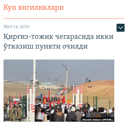
Кун янгиликлари
Mart 14, 2025
Қирғиз-тожик чегарасида икки
ўтказиш пункти очилди