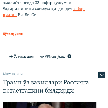
амалиёт чоғида 33 нафар ҳужумчи
ўлдирилганини маълум қилди, дея
хабар
қилган
Би-Би-Си.
Кўпроқ ўқиш
Ўртоқлашинг
VPNсиз ўқиш
Mart 13, 2025
Трамп ўз вакиллари Россияга
кетаётганини билдирди