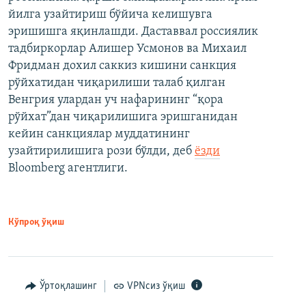
йилга узайтириш бўйича келишувга
эришишга яқинлашди. Даставвал россиялик
тадбиркорлар Алишер Усмонов ва Михаил
Фридман дохил саккиз кишини санкция
рўйхатидан чиқарилиши талаб қилган
Венгрия улардан уч нафарининг “қора
рўйхат”дан чиқарилишига эришганидан
кейин санкциялар муддатининг
узайтирилишига рози бўлди, деб
ёзди
Bloomberg агентлиги.
Кўпроқ ўқиш
Ўртоқлашинг
VPNсиз ўқиш