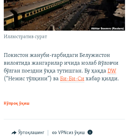
Иллюстратив сурат
Покистон жануби-ғарбидаги Белужистон
вилоятида жангарилар ичида юзлаб йўловчи
бўлган поездни ўққа тутишган. Бу ҳақда
DW
(“Немис тўлқини”) ва
Би-Би-Си
хабар қилди.
Кўпроқ ўқиш
Ўртоқлашинг
VPNсиз ўқиш