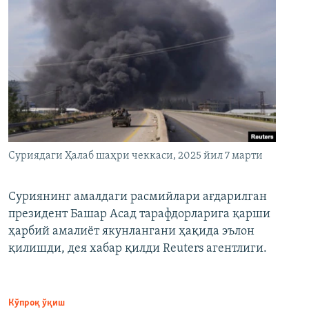
Суриядаги Ҳалаб шаҳри чеккаси, 2025 йил 7 марти
Суриянинг амалдаги расмийлари ағдарилган
президент Башар Асад тарафдорларига қарши
ҳарбий амалиёт якунлангани ҳақида эълон
қилишди, дея хабар қилди Reuters агентлиги.
Кўпроқ ўқиш