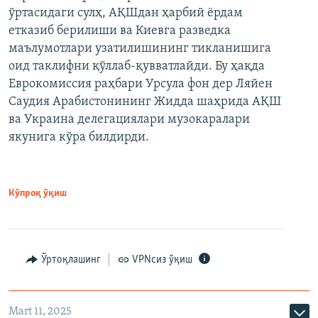
ўртасидаги сулҳ, АҚШдан ҳарбий ёрдам
етказиб берилиши ва Киевга разведка
маълумотлари узатилишининг тикланишига
оид таклифни қўллаб-қувватлайди. Бу ҳақда
Еврокомиссия раҳбари Урсула фон дер Ляйен
Саудия Арабистонининг Жидда шаҳрида АҚШ
ва Украина делегациялари музокаралари
якунига кўра билдирди.
Кўпроқ ўқиш
Ўртоқлашинг
VPNсиз ўқиш
Mart 11, 2025