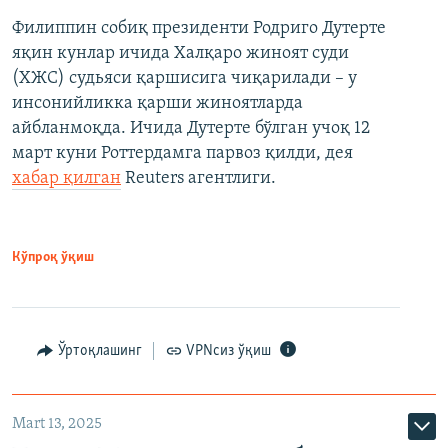
Филиппин собиқ президенти Родриго Дутерте
яқин кунлар ичида Халқаро жиноят суди
(ХЖС) судьяси қаршисига чиқарилади – у
инсонийликка қарши жиноятларда
айбланмоқда. Ичида Дутерте бўлган учоқ 12
март куни Роттердамга парвоз қилди, дея
хабар қилган
Reuters агентлиги.
Кўпроқ ўқиш
Ўртоқлашинг
VPNсиз ўқиш
Mart 13, 2025