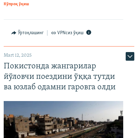
Кўпроқ ўқиш
Ўртоқлашинг
VPNсиз ўқиш
Mart 12, 2025
Покистонда жангарилар
йўловчи поездини ўққа тутди
ва юзлаб одамни гаровга олди