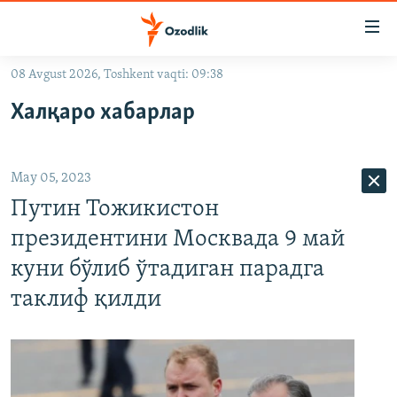
Линклар
Бош
мавзуларга
08 Avgust 2026, Toshkent vaqti: 09:38
ўтинг
OZODLIK SURISHTIRUVLARI
Асосий
Халқаро хабарлар
OZODVIDEO
навигацияга
ўтинг
OZODARXIV
Қидиришга
May 05, 2023
ўтинг
На русском
Путин Тожикистон
президентини Москвада 9 май
ИЖТИМОИЙ ТАРМОҚЛАР
куни бўлиб ўтадиган парадга
таклиф қилди
Озодлик бошқа тилларда