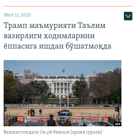
Mart 12, 2025
Трамп маъмурияти Таълим
вазирлиги ходимларини
ёппасига ишдан бўшатмоқда
Вашингтондаги Оқ уй биноси (архив сурати)