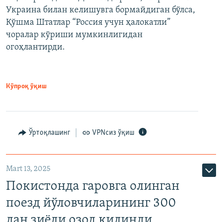
Украина билан келишувга бормайдиган бўлса,
Қўшма Штатлар “Россия учун ҳалокатли”
чоралар кўриши мумкинлигидан
огоҳлантирди.
Кўпроқ ўқиш
Ўртоқлашинг
VPNсиз ўқиш
Mart 13, 2025
Покистонда гаровга олинган
поезд йўловчиларининг 300
дан зиёди озод қилинди