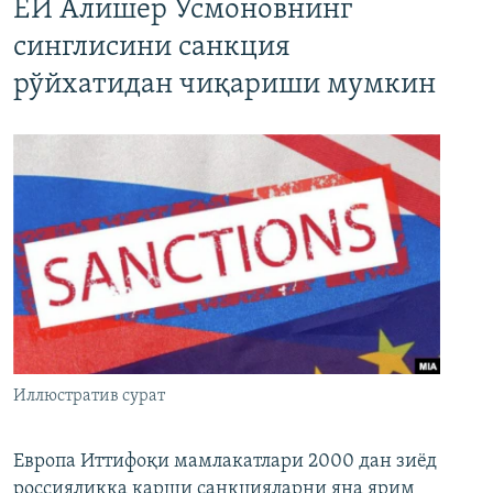
ЕИ Алишер Усмоновнинг
синглисини санкция
рўйхатидан чиқариши мумкин
Иллюстратив сурат
Европа Иттифоқи мамлакатлари 2000 дан зиёд
россияликка қарши санкцияларни яна ярим