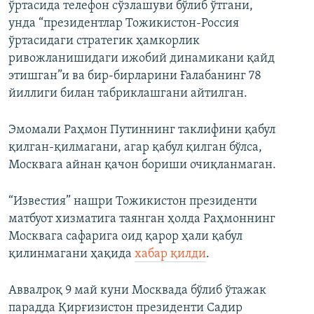
ўртасида телефон сўзлашуви бўлиб ўтгани,
унда “президентлар Тожикистон-Россия
ўртасидаги стратегик ҳамкорлик
ривожланишидаги ижобий динамикани қайд
этишган”и ва бир-бирларини Ғалабанинг 78
йиллиги билан табриклашгани айтилган.
Эмомали Раҳмон Путиннинг таклифини қабул
қилган-қилмагани, агар қабул қилган бўлса,
Москвага айнан қачон бориши очиқланмаган.
“Известия” нашри Тожикистон президенти
матбуот хизматига таянган ҳолда Раҳмоннинг
Москвага сафарига оид қарор ҳали қабул
қилинмагани ҳақида
хабар қилди
.
Аввалроқ 9 май куни Москвада бўлиб ўтажак
парадда Қирғизистон президенти Садир