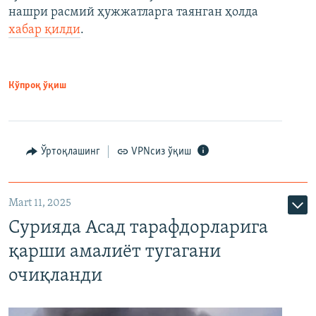
нашри расмий ҳужжатларга таянган ҳолда
хабар қилди
.
Кўпроқ ўқиш
Ўртоқлашинг
VPNсиз ўқиш
Mart 11, 2025
Сурияда Асад тарафдорларига
қарши амалиёт тугагани
очиқланди