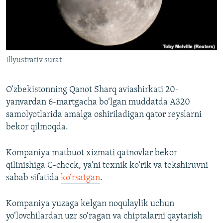
Illyustrativ surat
O‘zbekistonning Qanot Sharq aviashirkati 20-
yanvardan 6-martgacha bo‘lgan muddatda A320
samolyotlarida amalga oshiriladigan qator reyslarni
bekor qilmoqda.
Kompaniya matbuot xizmati qatnovlar bekor
qilinishiga C-check, ya’ni texnik ko‘rik va tekshiruvni
sabab sifatida
ko‘rsatgan
.
Kompaniya yuzaga kelgan noqulaylik uchun
yo‘lovchilardan uzr so‘ragan va chiptalarni qaytarish