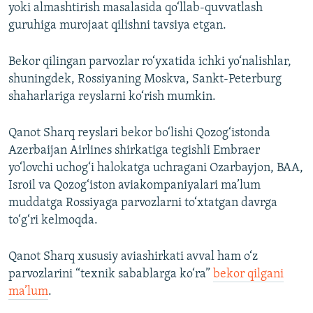
yoki almashtirish masalasida qo‘llab-quvvatlash
guruhiga murojaat qilishni tavsiya etgan.
Bekor qilingan parvozlar ro‘yxatida ichki yo‘nalishlar,
shuningdek, Rossiyaning Moskva, Sankt-Peterburg
shaharlariga reyslarni ko‘rish mumkin.
Qanot Sharq reyslari bekor bo‘lishi Qozog‘istonda
Azerbaijan Airlines shirkatiga tegishli Embraer
yo‘lovchi uchog‘i halokatga uchragani Ozarbayjon, BAA,
Isroil va Qozog‘iston aviakompaniyalari ma’lum
muddatga Rossiyaga parvozlarni to‘xtatgan davrga
to‘g‘ri kelmoqda.
Qanot Sharq xususiy aviashirkati avval ham o‘z
parvozlarini “texnik sabablarga ko‘ra”
bekor qilgani
ma’lum
.