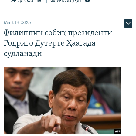
Ўртоқлашинг
VPNсиз ўқиш
Mart 13, 2025
Филиппин собиқ президенти
Родриго Дутерте Ҳаагада
судланади