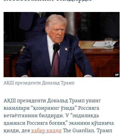
АҚШ президенти Дональд Трамп
АҚШ президенти Дональд Трамп унинг
вакиллари “ҳозирнинг ўзида” Россияга
кетаётганини билдирди. У “эндиликда
ҳаммаси Россияга боғлиқ” эканини қўшимча
қилди, дея
хабар қилди
The Guardian. Трамп