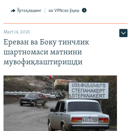
Ўртоқлашинг
VPNсиз ўқиш
Mart 14, 2025
Ереван ва Боку тинчлик
шартномаси матнини
мувофиқлаштиришди