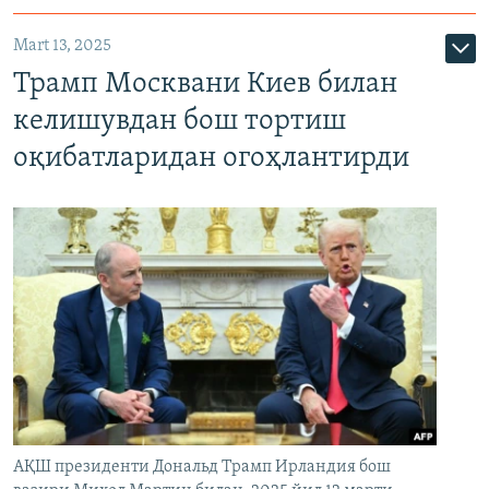
Mart 13, 2025
Трамп Москвани Киев билан
келишувдан бош тортиш
оқибатларидан огоҳлантирди
АҚШ президенти Дональд Трамп Ирландия бош