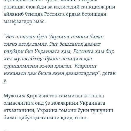
равишда ёқлайди ва иқтисодий санкцияларни
айланиб ўтишда Россияга ёрдам беришдан
манфаатдор эмас.
“
Биз анчадан буён Украина томони билан
тиғиз алоқадамиз. Энг бошданоқ давлат
раҳбари биз Украинага ҳам, Россияга ҳам бир
хил муносабатда бўлиш позициясида
туришимизни эълон қилган. Уларнинг
иккаласи ҳам бизга яқин давлатлардир
”, деган
у.
Мулозим Қирғизистон саммитда қатнаша
олмаслигига оид ўз важларини Украинага
етказганини, Украина томони буни тушуниш
билан қабул қилганини қайд этган.