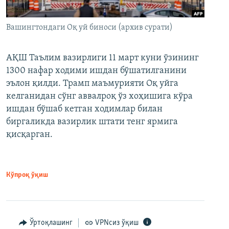
Вашингтондаги Оқ уй биноси (архив сурати)
АҚШ Таълим вазирлиги 11 март куни ўзининг
1300 нафар ходими ишдан бўшатилганини
эълон қилди. Трамп маъмурияти Оқ уйга
келганидан сўнг аввалроқ ўз хоҳишига кўра
ишдан бўшаб кетган ходимлар билан
биргаликда вазирлик штати тенг ярмига
қисқарган.
Кўпроқ ўқиш
Ўртоқлашинг
VPNсиз ўқиш