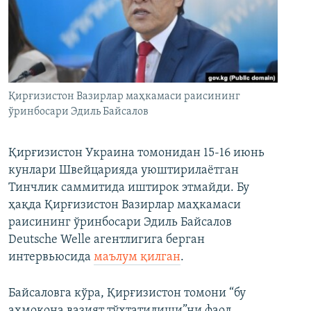
Қирғизистон Вазирлар маҳкамаси раисининг
ўринбосари Эдиль Байсалов
Қирғизистон Украина томонидан 15-16 июнь
кунлари Швейцарияда уюштирилаётган
Тинчлик саммитида иштирок этмайди. Бу
ҳақда Қирғизистон Вазирлар маҳкамаси
раисининг ўринбосари Эдиль Байсалов
Deutsche Welle агентлигига берган
интервьюсида
маълум қилган
.
Байсаловга кўра, Қирғизистон томони “бу
аҳмоқона вазият тўхтатилиши”ни фаол