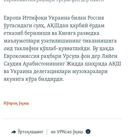
Европа Иттифоқи Украина билан Россия
ўртасидаги сулҳ, АҚШдан ҳарбий ёрдам
етказиб берилиши ва Киевга разведка
маълумотлари узатилишининг тикланишига
оид таклифни қўллаб-қувватлайди. Бу ҳақда
Еврокомиссия раҳбари Урсула фон дер Ляйен
Саудия Арабистонининг Жидда шаҳрида АҚШ
ва Украина делегациялари музокаралари
якунига кўра билдирди.
Кўпроқ ўқиш
Ўртоқлашинг
VPNсиз ўқиш