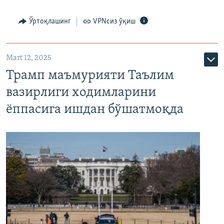
Ўртоқлашинг
VPNсиз ўқиш
Mart 12, 2025
Трамп маъмурияти Таълим
вазирлиги ходимларини
ёппасига ишдан бўшатмоқда