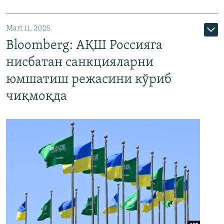
Mart 11, 2025
Bloomberg: АҚШ Россияга
нисбатан санкцияларни
юмшатиш режасини кўриб
чиқмоқда