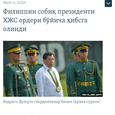
Mart 11, 2025
Филиппин собиқ президенти
ХЖС ордери бўйича ҳибсга
олинди
Родриго Дутерте гвардиячилар билан (архив сурати)