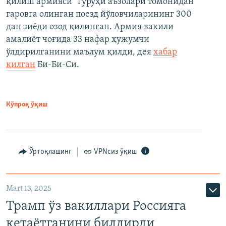
қилиш армияси” гуруҳи аъзолари томонидан
гаровга олинган поезд йўловчиларининг 300
дан зиёди озод қилинган. Армия вакили
амалиёт чоғида 33 нафар ҳужумчи
ўлдирилганини маълум қилди, дея
хабар
қилган
Би-Би-Си.
Кўпроқ ўқиш
Ўртоқлашинг
VPNсиз ўқиш
Mart 13, 2025
Трамп ўз вакиллари Россияга
кетаётганини билдирди