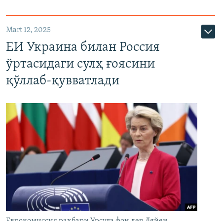
Mart 12, 2025
ЕИ Украина билан Россия
ўртасидаги сулҳ ғоясини
қўллаб-қувватлади
Еврокомиссия раҳбари Урсула фон дер Ляйен