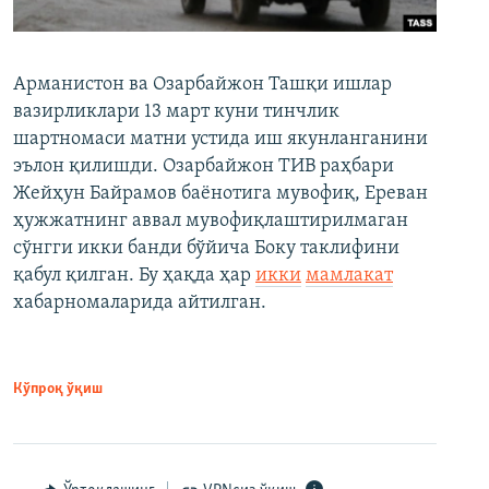
Арманистон ва Озарбайжон Ташқи ишлар
вазирликлари 13 март куни тинчлик
шартномаси матни устида иш якунланганини
эълон қилишди. Озарбайжон ТИВ раҳбари
Жейҳун Байрамов баёнотига мувофиқ, Ереван
ҳужжатнинг аввал мувофиқлаштирилмаган
сўнгги икки банди бўйича Боку таклифини
қабул қилган. Бу ҳақда ҳар
икки
мамлакат
хабарномаларида айтилган.
Кўпроқ ўқиш