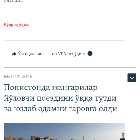
олгган.
Кўпроқ ўқиш
Ўртоқлашинг
VPNсиз ўқиш
Mart 12, 2025
Покистонда жангарилар
йўловчи поездини ўққа тутди
ва юзлаб одамни гаровга олди