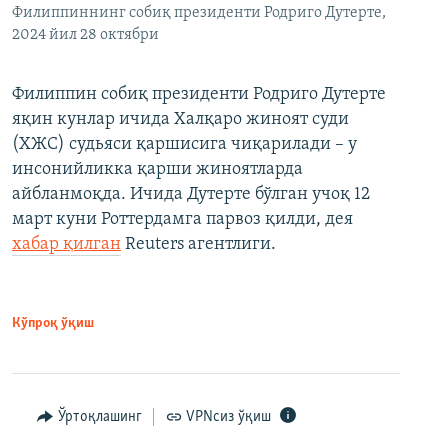
Филиппиннинг собиқ президенти Родриго Дутерте,
2024 йил 28 октябри
Филиппин собиқ президенти Родриго Дутерте
яқин кунлар ичида Халқаро жиноят суди
(ХЖС) судьяси қаршисига чиқарилади – у
инсонийликка қарши жиноятларда
айбланмоқда. Ичида Дутерте бўлган учоқ 12
март куни Роттердамга парвоз қилди, дея
хабар қилган
Reuters агентлиги.
Кўпроқ ўқиш
Ўртоқлашинг
VPNсиз ўқиш