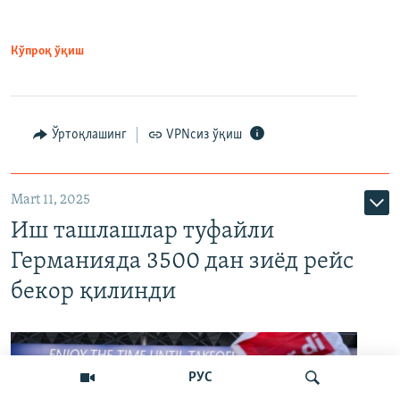
Кўпроқ ўқиш
Ўртоқлашинг
VPNсиз ўқиш
Mart 11, 2025
Иш ташлашлар туфайли
Германияда 3500 дан зиёд рейс
бекор қилинди
РУС