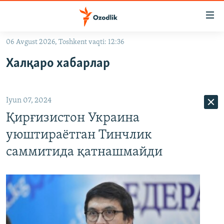
Линклар
Бош
мавзуларга
06 Avgust 2026, Toshkent vaqti: 12:36
ўтинг
OZODLIK SURISHTIRUVLARI
Асосий
Халқаро хабарлар
OZODVIDEO
навигацияга
ўтинг
OZODARXIV
Қидиришга
Iyun 07, 2024
ўтинг
На русском
Қирғизистон Украина
уюштираётган Тинчлик
ИЖТИМОИЙ ТАРМОҚЛАР
саммитида қатнашмайди
Озодлик бошқа тилларда