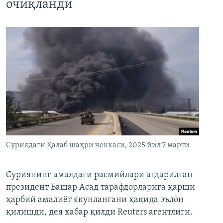
очиқланди
Суриядаги Ҳалаб шаҳри чеккаси, 2025 йил 7 марти
Суриянинг амалдаги расмийлари ағдарилган
президент Башар Асад тарафдорларига қарши
ҳарбий амалиёт якунлангани ҳақида эълон
қилишди, дея хабар қилди Reuters агентлиги.