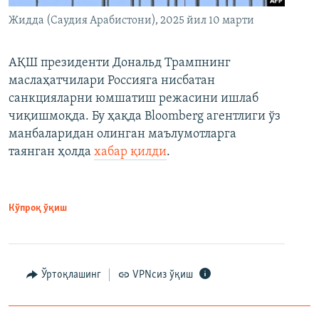
Жидда (Саудия Арабистони), 2025 йил 10 марти
АҚШ президенти Дональд Трампнинг
маслаҳатчилари Россияга нисбатан
санкцияларни юмшатиш режасини ишлаб
чиқишмоқда. Бу ҳақда Bloomberg агентлиги ўз
манбаларидан олинган маълумотларга
таянган ҳолда
хабар қилди
.
Кўпроқ ўқиш
Ўртоқлашинг
VPNсиз ўқиш