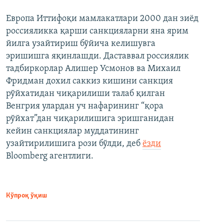
Европа Иттифоқи мамлакатлари 2000 дан зиёд
россияликка қарши санкцияларни яна ярим
йилга узайтириш бўйича келишувга
эришишга яқинлашди. Даставвал россиялик
тадбиркорлар Алишер Усмонов ва Михаил
Фридман дохил саккиз кишини санкция
рўйхатидан чиқарилиши талаб қилган
Венгрия улардан уч нафарининг “қора
рўйхат”дан чиқарилишига эришганидан
кейин санкциялар муддатининг
узайтирилишига рози бўлди, деб
ёзди
Bloomberg агентлиги.
Кўпроқ ўқиш