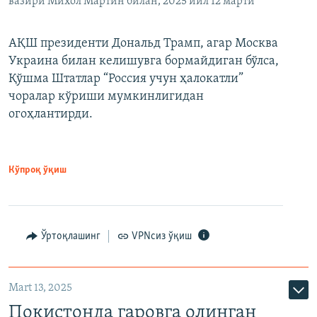
вазири Михол Мартин билан, 2025 йил 12 марти
АҚШ президенти Дональд Трамп, агар Москва
Украина билан келишувга бормайдиган бўлса,
Қўшма Штатлар “Россия учун ҳалокатли”
чоралар кўриши мумкинлигидан
огоҳлантирди.
Кўпроқ ўқиш
Ўртоқлашинг
VPNсиз ўқиш
Mart 13, 2025
Покистонда гаровга олинган