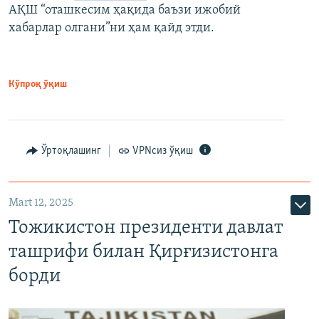
АҚШ “оташкесим ҳақида баъзи ижобий
хабарлар олгани”ни ҳам қайд этди.
Кўпроқ ўқиш
Ўртоқлашинг
VPNсиз ўқиш
Mart 12, 2025
Тожикистон президенти давлат
ташрифи билан Қирғизистонга
борди