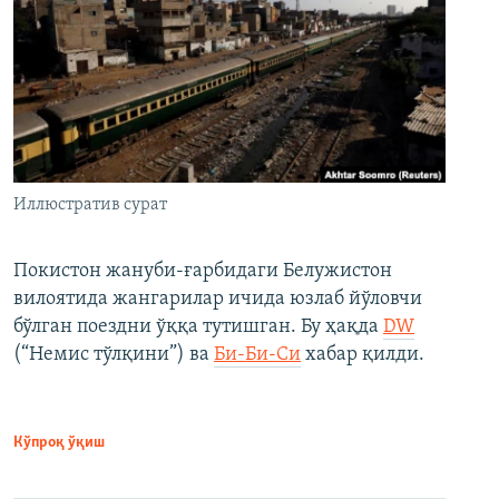
Иллюстратив сурат
Покистон жануби-ғарбидаги Белужистон
вилоятида жангарилар ичида юзлаб йўловчи
бўлган поездни ўққа тутишган. Бу ҳақда
DW
(“Немис тўлқини”) ва
Би-Би-Си
хабар қилди.
Кўпроқ ўқиш