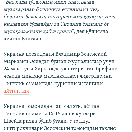
“
Биз ҳали тўлақонли икки томонлама
музокаралар босқичига етганимиз йўқ,
бизнинг бевосита иштирокимиз ҳозирча унча
қимматли бўлмайди ва Украина бизнинг бу
мулоҳазамизни қабул қилди
”, дея қўшимча
қилган Байсалов.
Украина президенти Владимир Зеленский
Марказий Осиёдан бўлган журналистлар учун
24 май куни Харьковда уюштирилган брифинг
чоғида минтақа мамлакатлари лидерларини
Тинчлик саммитида кўришни исташини
айтган эди
.
Украина томонидан ташкил этилаётган
Тинчлик саммити 15-16 июнь кунлари
Швейцарияда бўлиб ўтади. Учрашув
иштирокчилари Зеленский томонидан таклиф