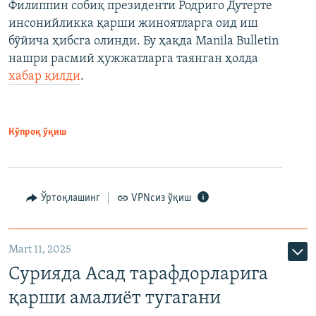
Филиппин собиқ президенти Родриго Дутерте
инсонийликка қарши жиноятларга оид иш
бўйича ҳибсга олинди. Бу ҳақда Manila Bulletin
нашри расмий ҳужжатларга таянган ҳолда
хабар қилди
.
Кўпроқ ўқиш
Ўртоқлашинг
VPNсиз ўқиш
Mart 11, 2025
Сурияда Асад тарафдорларига
қарши амалиёт тугагани