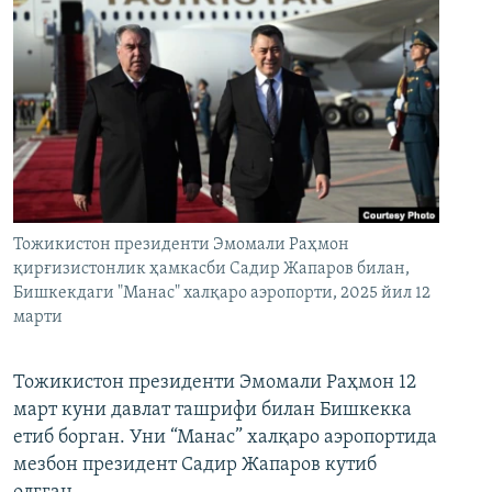
Тожикистон президенти Эмомали Раҳмон
қирғизистонлик ҳамкасби Садир Жапаров билан,
Бишкекдаги "Манас" халқаро аэропорти, 2025 йил 12
марти
Тожикистон президенти Эмомали Раҳмон 12
март куни давлат ташрифи билан Бишкекка
етиб борган. Уни “Манас” халқаро аэропортида
мезбон президент Садир Жапаров кутиб