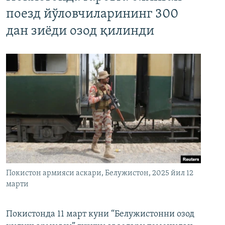
поезд йўловчиларининг 300
дан зиёди озод қилинди
Покистон армияси аскари, Белужистон, 2025 йил 12
марти
Покистонда 11 март куни “Белужистонни озод