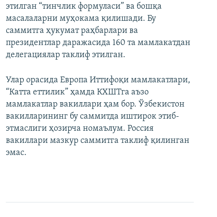
этилган “тинчлик формуласи” ва бошқа
масалаларни муҳокама қилишади. Бу
саммитга ҳукумат раҳбарлари ва
президентлар даражасида 160 та мамлакатдан
делегациялар таклиф этилган.
Улар орасида Европа Иттифоқи мамлакатлари,
“Катта еттилик” ҳамда КХШТга аъзо
мамлакатлар вакиллари ҳам бор. Ўзбекистон
вакилларининг бу саммитда иштирок этиб-
этмаслиги ҳозирча номаълум. Россия
вакиллари мазкур саммитга таклиф қилинган
эмас.