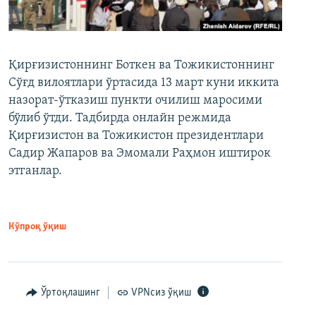
Қирғизистоннинг Боткен ва Тожикистоннинг
Сўғд вилоятлари ўртасида 13 март куни иккита
назорат-ўтказиш пункти очилиш маросими
бўлиб ўтди. Тадбирда онлайн режмида
Қирғизистон ва Тожикистон президентлари
Садир Жапаров ва Эмомали Раҳмон иштирок
этганлар.
Кўпроқ ўқиш
Ўртоқлашинг
VPNсиз ўқиш