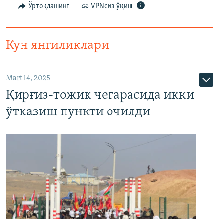
Ўртоқлашинг
VPNсиз ўқиш
Кун янгиликлари
Mart 14, 2025
Қирғиз-тожик чегарасида икки
ўтказиш пункти очилди