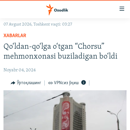
Линклар
Бош
мавзуларга
07 Avgust 2026, Toshkent vaqti: 03:27
ўтинг
OZODLIK SURISHTIRUVLARI
Асосий
XABARLAR
OZODVIDEO
навигацияга
Qo‘ldan-qo‘lga o‘tgan “Chorsu”
ўтинг
OZODARXIV
mehmonxonasi buziladigan bo‘ldi
Қидиришга
ўтинг
На русском
Noyabr 04, 2024
ИЖТИМОИЙ ТАРМОҚЛАР
Ўртоқлашинг
VPNсиз ўқиш
Озодлик бошқа тилларда