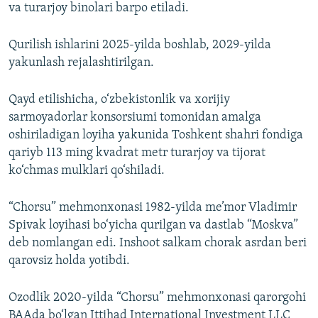
va turarjoy binolari barpo etiladi.
Qurilish ishlarini 2025-yilda boshlab, 2029-yilda
yakunlash rejalashtirilgan.
Qayd etilishicha, o‘zbekistonlik va xorijiy
sarmoyadorlar konsorsiumi tomonidan amalga
oshiriladigan loyiha yakunida Toshkent shahri fondiga
qariyb 113 ming kvadrat metr turarjoy va tijorat
ko‘chmas mulklari qo‘shiladi.
“Chorsu” mehmonxonasi 1982-yilda me’mor Vladimir
Spivak loyihasi bo‘yicha qurilgan va dastlab “Moskva”
deb nomlangan edi. Inshoot salkam chorak asrdan beri
qarovsiz holda yotibdi.
Ozodlik 2020-yilda “Chorsu” mehmonxonasi qarorgohi
BAAda bo‘lgan Ittihad International Investment LLC