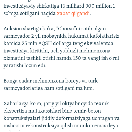
investitsiyaviy shirkatiga 16 milliard 900 million 1
so‘mga sotilgani haqida
xabar qilgandi
.
Auksion shartiga ko‘ra, “Chorsu”ni sotib olgan
sarmoyador 2 yil mobaynida hukumat kafolatlarisiz
kamida 25 mln AQSH dollarga teng ekvivalentda
investitsiya kiritishi, uch yulduzli mehmonxona
xizmatini tashkil etishi hamda 150 ta yangi ish o‘rni
yaratishi lozim edi.
Bunga qadar mehmonxona koreys va turk
sarmoyadorlariga ham sotilgani ma’lum.
Xabarlarga ko‘ra, joriy yil oktyabr oyida texnik
ekspertiza mutaxassislari bino temir-beton
konstruksiyalari jiddiy deformatsiyaga uchragan va
inshootni rekonstruksiya qilish mumkin emas deya