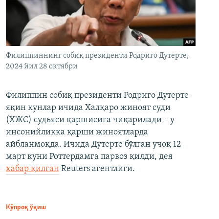
Филиппиннинг собиқ президенти Родриго Дутерте,
2024 йил 28 октябри
Филиппин собиқ президенти Родриго Дутерте
яқин кунлар ичида Халқаро жиноят суди
(ХЖС) судьяси қаршисига чиқарилади – у
инсонийликка қарши жиноятларда
айбланмоқда. Ичида Дутерте бўлган учоқ 12
март куни Роттердамга парвоз қилди, дея
хабар қилган
Reuters агентлиги.
Кўпроқ ўқиш