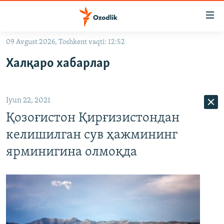
Линклар
Бош
мавзуларга
09 Avgust 2026, Toshkent vaqti: 12:52
ўтинг
OZODLIK SURISHTIRUVLARI
Асосий
Халқаро хабарлар
OZODVIDEO
навигацияга
ўтинг
OZODARXIV
Қидиришга
Iyun 22, 2021
ўтинг
На русском
Қозоғистон Қирғизистондан
келишилган сув ҳажмининг
ИЖТИМОИЙ ТАРМОҚЛАР
ярминигина олмоқда
Озодлик бошқа тилларда