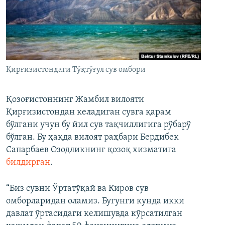
Қирғизистондаги Тўқтўғул сув омбори
Қозоғистоннинг Жамбил вилояти
Қирғизистондан келадиган сувга қарам
бўлгани учун бу йил сув тақчиллигига рўбарў
бўлган. Бу ҳақда вилоят раҳбари Бердибек
Сапарбаев Озодликнинг қозоқ хизматига
билдирган
.
“Биз сувни Ўртатўқай ва Киров сув
омборларидан оламиз. Бугунги кунда икки
давлат ўртасидаги келишувда кўрсатилган