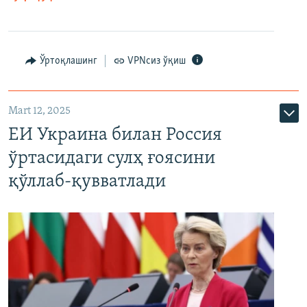
Ўртоқлашинг
VPNсиз ўқиш
Mart 12, 2025
ЕИ Украина билан Россия
ўртасидаги сулҳ ғоясини
қўллаб-қувватлади