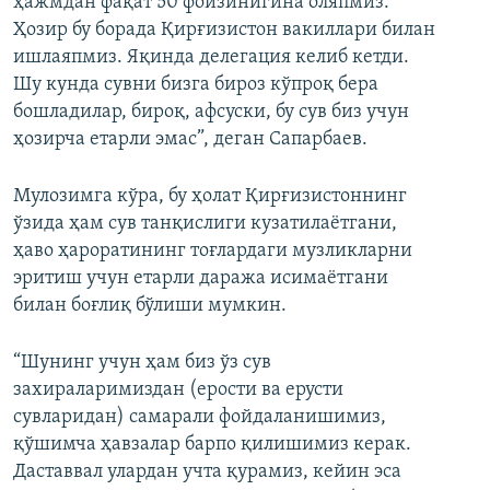
ҳажмдан фақат 50 фоизинигина оляпмиз.
Ҳозир бу борада Қирғизистон вакиллари билан
ишлаяпмиз. Яқинда делегация келиб кетди.
Шу кунда сувни бизга бироз кўпроқ бера
бошладилар, бироқ, афсуски, бу сув биз учун
ҳозирча етарли эмас”, деган Сапарбаев.
Мулозимга кўра, бу ҳолат Қирғизистоннинг
ўзида ҳам сув танқислиги кузатилаётгани,
ҳаво ҳароратининг тоғлардаги музликларни
эритиш учун етарли даража исимаётгани
билан боғлиқ бўлиши мумкин.
“Шунинг учун ҳам биз ўз сув
захираларимиздан (ерости ва ерусти
сувларидан) самарали фойдаланишимиз,
қўшимча ҳавзалар барпо қилишимиз керак.
Даставвал улардан учта қурамиз, кейин эса