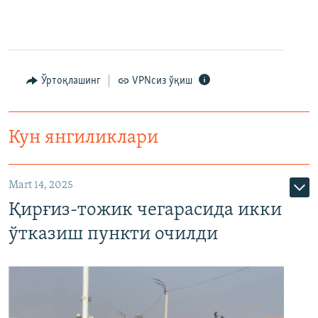
Ўртоқлашинг
VPNсиз ўқиш
Кун янгиликлари
Mart 14, 2025
Қирғиз-тожик чегарасида икки
ўтказиш пункти очилди