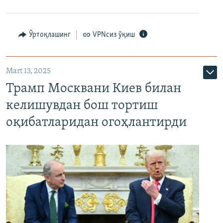
Ўртоқлашинг
VPNсиз ўқиш
Mart 13, 2025
Трамп Москвани Киев билан
келишувдан бош тортиш
оқибатларидан огоҳлантирди