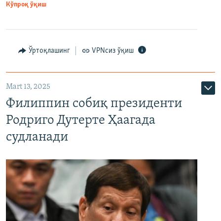
Кўпроқ ўқиш
Ўртоқлашинг
VPNсиз ўқиш
Mart 13, 2025
Филиппин собиқ президенти
Родриго Дутерте Ҳаагада
судланади