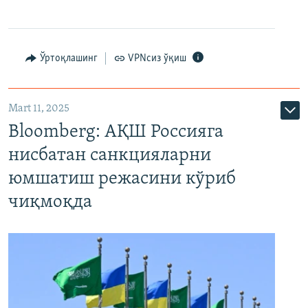
Ўртоқлашинг
VPNсиз ўқиш
Mart 11, 2025
Bloomberg: АҚШ Россияга
нисбатан санкцияларни
юмшатиш режасини кўриб
чиқмоқда