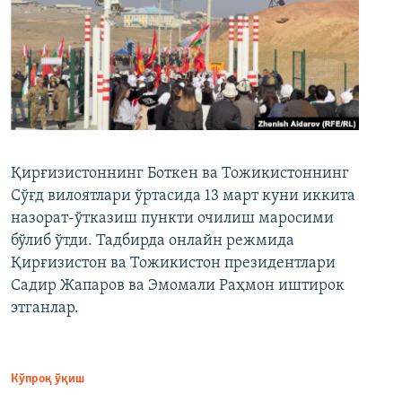
Қирғизистоннинг Боткен ва Тожикистоннинг
Сўғд вилоятлари ўртасида 13 март куни иккита
назорат-ўтказиш пункти очилиш маросими
бўлиб ўтди. Тадбирда онлайн режмида
Қирғизистон ва Тожикистон президентлари
Садир Жапаров ва Эмомали Раҳмон иштирок
этганлар.
Кўпроқ ўқиш