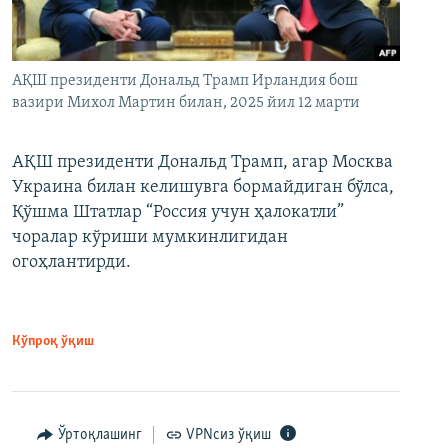
АҚШ президенти Дональд Трамп Ирландия бош
вазири Михол Мартин билан, 2025 йил 12 марти
АҚШ президенти Дональд Трамп, агар Москва
Украина билан келишувга бормайдиган бўлса,
Қўшма Штатлар “Россия учун ҳалокатли”
чоралар кўриши мумкинлигидан
огоҳлантирди.
Кўпроқ ўқиш
Ўртоқлашинг
VPNсиз ўқиш