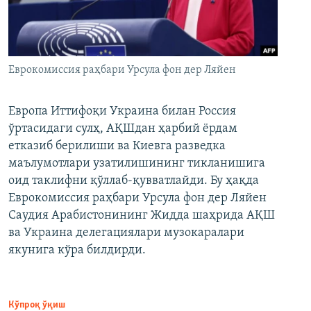
Еврокомиссия раҳбари Урсула фон дер Ляйен
Европа Иттифоқи Украина билан Россия
ўртасидаги сулҳ, АҚШдан ҳарбий ёрдам
етказиб берилиши ва Киевга разведка
маълумотлари узатилишининг тикланишига
оид таклифни қўллаб-қувватлайди. Бу ҳақда
Еврокомиссия раҳбари Урсула фон дер Ляйен
Саудия Арабистонининг Жидда шаҳрида АҚШ
ва Украина делегациялари музокаралари
якунига кўра билдирди.
Кўпроқ ўқиш