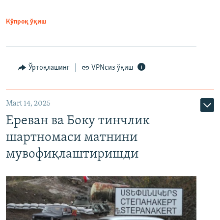
Кўпроқ ўқиш
Ўртоқлашинг
VPNсиз ўқиш
Mart 14, 2025
Ереван ва Боку тинчлик
шартномаси матнини
мувофиқлаштиришди