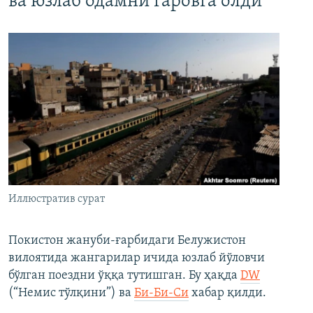
ва юзлаб одамни гаровга олди
Иллюстратив сурат
Покистон жануби-ғарбидаги Белужистон
вилоятида жангарилар ичида юзлаб йўловчи
бўлган поездни ўққа тутишган. Бу ҳақда
DW
(“Немис тўлқини”) ва
Би-Би-Си
хабар қилди.