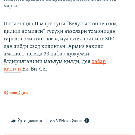
марти
Покистонда 11 март куни “Белужистонни озод
қилиш армияси” гуруҳи аъзолари томонидан
гаровга олинган поезд йўловчиларининг 300
дан зиёди озод қилинган. Армия вакили
амалиёт чоғида 33 нафар ҳужумчи
ўлдирилганини маълум қилди, дея
хабар
қилган
Би-Би-Си.
Кўпроқ ўқиш
Ўртоқлашинг
VPNсиз ўқиш