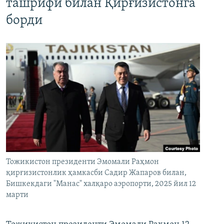
ташрифи билан Қирғизистонга
борди
Тожикистон президенти Эмомали Раҳмон
қирғизистонлик ҳамкасби Садир Жапаров билан,
Бишкекдаги "Манас" халқаро аэропорти, 2025 йил 12
марти