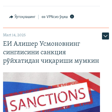
Ўртоқлашинг
VPNсиз ўқиш
Mart 14, 2025
ЕИ Алишер Усмоновнинг
синглисини санкция
рўйхатидан чиқариши мумкин