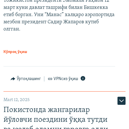
Тожикистон президенти Эмомали Раҳмон 12
март куни давлат ташрифи билан Бишкекка
етиб борган. Уни “Манас” халқаро аэропортида
мезбон президент Садир Жапаров кутиб
олгган.
Кўпроқ ўқиш
Ўртоқлашинг
VPNсиз ўқиш
Mart 12, 2025
Покистонда жангарилар
йўловчи поездини ўққа тутди