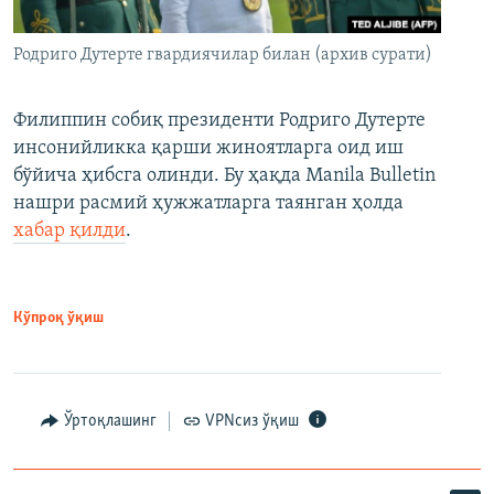
Родриго Дутерте гвардиячилар билан (архив сурати)
Филиппин собиқ президенти Родриго Дутерте
инсонийликка қарши жиноятларга оид иш
бўйича ҳибсга олинди. Бу ҳақда Manila Bulletin
нашри расмий ҳужжатларга таянган ҳолда
хабар қилди
.
Кўпроқ ўқиш
Ўртоқлашинг
VPNсиз ўқиш