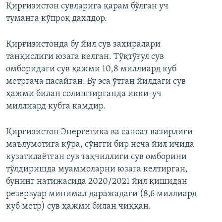
Қирғизистон сувларига қарам бўлган уч
туманга кўпроқ дахлдор.
Қирғизистонда бу йил сув захиралари
танқислиги юзага келган. Тўқтўғул сув
омборидаги сув ҳажми 10,8 миллиард куб
метргача пасайган. Бу эса ўтган йилдаги сув
ҳажми билан солиштирганда икки-уч
миллиард кубга камдир.
Қирғизистон Энергетика ва саноат вазирлиги
маълумотига кўра, сўнгги бир неча йил ичида
кузатилаётган сув тақчиллиги сув омборини
тўлдиришда муаммоларни юзага келтирган,
бунинг натижасида 2020/2021 йил қишидан
резервуар минимал даражадаги (8,6 миллиард
куб метр) сув ҳажми билан чиққан.