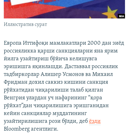
Иллюстратив сурат
Европа Иттифоқи мамлакатлари 2000 дан зиёд
россияликка қарши санкцияларни яна ярим
йилга узайтириш бўйича келишувга
эришишга яқинлашди. Даставвал россиялик
тадбиркорлар Алишер Усмонов ва Михаил
Фридман дохил саккиз кишини санкция
рўйхатидан чиқарилиши талаб қилган
Венгрия улардан уч нафарининг “қора
рўйхат”дан чиқарилишига эришганидан
кейин санкциялар муддатининг
узайтирилишига рози бўлди, деб
ёзди
Bloomberg агентлиги.