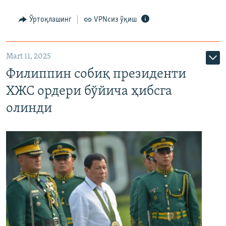
Ўртоқлашинг
VPNсиз ўқиш
Mart 11, 2025
Филиппин собиқ президенти
ХЖС ордери бўйича ҳибсга
олинди