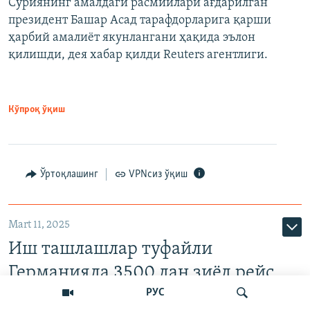
Суриянинг амалдаги расмийлари ағдарилган
президент Башар Асад тарафдорларига қарши
ҳарбий амалиёт якунлангани ҳақида эълон
қилишди, дея хабар қилди Reuters агентлиги.
Кўпроқ ўқиш
Ўртоқлашинг
VPNсиз ўқиш
Mart 11, 2025
Иш ташлашлар туфайли
Германияда 3500 дан зиёд рейс
бекор қилинди
РУС