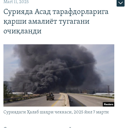
Mart 11, 2025
Сурияда Асад тарафдорларига
қарши амалиёт тугагани
очиқланди
Суриядаги Ҳалаб шаҳри чеккаси, 2025 йил 7 марти