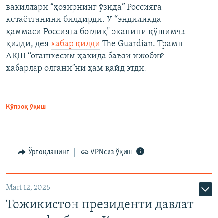
вакиллари “ҳозирнинг ўзида” Россияга
кетаётганини билдирди. У “эндиликда
ҳаммаси Россияга боғлиқ” эканини қўшимча
қилди, дея
хабар қилди
The Guardian. Трамп
АҚШ “оташкесим ҳақида баъзи ижобий
хабарлар олгани”ни ҳам қайд этди.
Кўпроқ ўқиш
Ўртоқлашинг
VPNсиз ўқиш
Mart 12, 2025
Тожикистон президенти давлат