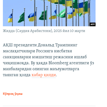
Жидда (Саудия Арабистони), 2025 йил 10 марти
АҚШ президенти Дональд Трампнинг
маслаҳатчилари Россияга нисбатан
санкцияларни юмшатиш режасини ишлаб
чиқишмоқда. Бу ҳақда Bloomberg агентлиги ўз
манбаларидан олинган маълумотларга
таянган ҳолда
хабар қилди
.
Кўпроқ ўқиш