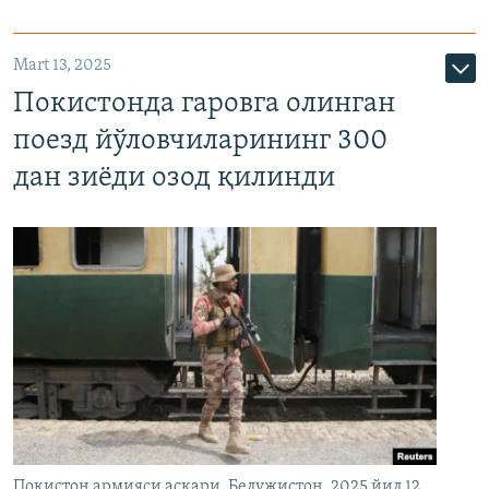
Mart 13, 2025
Покистонда гаровга олинган
поезд йўловчиларининг 300
дан зиёди озод қилинди
Покистон армияси аскари, Белужистон, 2025 йил 12