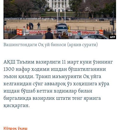
Вашингтондаги Оқ уй биноси (архив сурати)
АҚШ Таълим вазирлиги 11 март куни ўзининг
1300 нафар ходими ишдан бўшатилганини
эълон қилди. Трамп маъмурияти Оқ уйга
келганидан сўнг аввалроқ ўз хоҳишига кўра
ишдан бўшаб кетган ходимлар билан
биргаликда вазирлик штати тенг ярмига
қисқарган.
Кўпроқ ўқиш