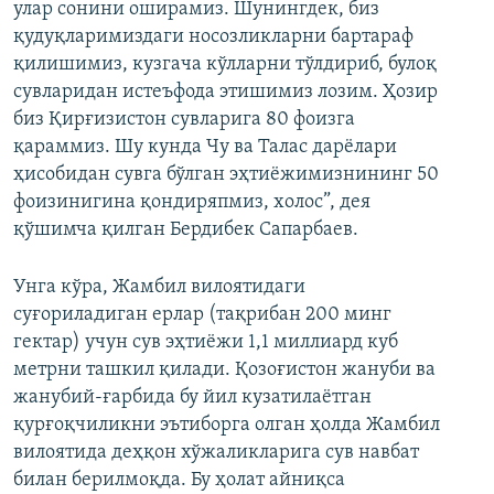
улар сонини оширамиз. Шунингдек, биз
қудуқларимиздаги носозликларни бартараф
қилишимиз, кузгача кўлларни тўлдириб, булоқ
сувларидан истеъфода этишимиз лозим. Ҳозир
биз Қирғизистон сувларига 80 фоизга
қараммиз. Шу кунда Чу ва Талас дарёлари
ҳисобидан сувга бўлган эҳтиёжимизнининг 50
фоизинигина қондиряпмиз, холос”, дея
қўшимча қилган Бердибек Сапарбаев.
Унга кўра, Жамбил вилоятидаги
суғориладиган ерлар (тақрибан 200 минг
гектар) учун сув эҳтиёжи 1,1 миллиард куб
метрни ташкил қилади. Қозоғистон жануби ва
жанубий-ғарбида бу йил кузатилаётган
қурғоқчиликни эътиборга олган ҳолда Жамбил
вилоятида деҳқон хўжаликларига сув навбат
билан берилмоқда. Бу ҳолат айниқса