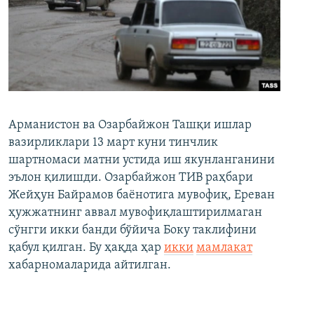
Арманистон ва Озарбайжон Ташқи ишлар
вазирликлари 13 март куни тинчлик
шартномаси матни устида иш якунланганини
эълон қилишди. Озарбайжон ТИВ раҳбари
Жейҳун Байрамов баёнотига мувофиқ, Ереван
ҳужжатнинг аввал мувофиқлаштирилмаган
сўнгги икки банди бўйича Боку таклифини
қабул қилган. Бу ҳақда ҳар
икки
мамлакат
хабарномаларида айтилган.