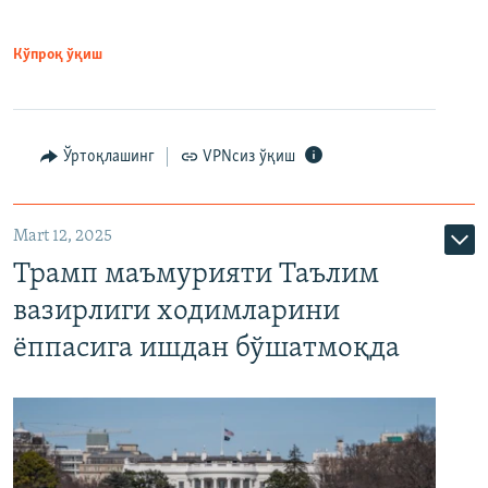
Кўпроқ ўқиш
Ўртоқлашинг
VPNсиз ўқиш
Mart 12, 2025
Трамп маъмурияти Таълим
вазирлиги ходимларини
ёппасига ишдан бўшатмоқда