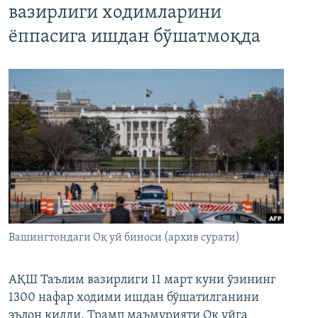
вазирлиги ходимларини
ёппасига ишдан бўшатмоқда
Вашингтондаги Оқ уй биноси (архив сурати)
АҚШ Таълим вазирлиги 11 март куни ўзининг
1300 нафар ходими ишдан бўшатилганини
эълон қилди. Трамп маъмурияти Оқ уйга