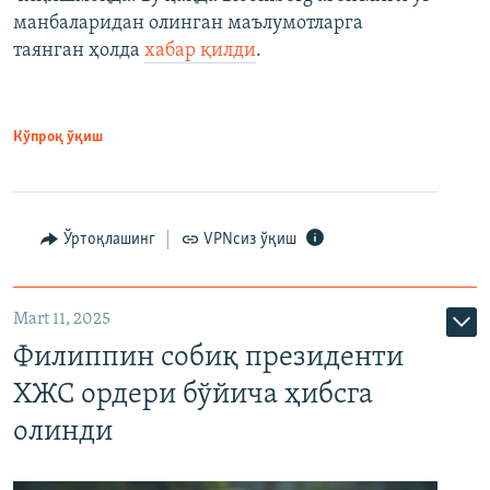
манбаларидан олинган маълумотларга
таянган ҳолда
хабар қилди
.
Кўпроқ ўқиш
Ўртоқлашинг
VPNсиз ўқиш
Mart 11, 2025
Филиппин собиқ президенти
ХЖС ордери бўйича ҳибсга
олинди