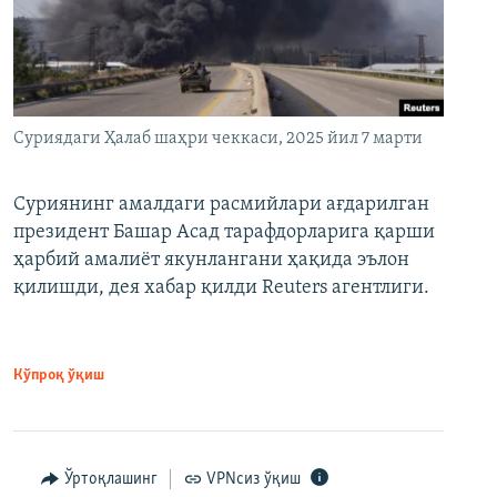
Суриядаги Ҳалаб шаҳри чеккаси, 2025 йил 7 марти
Суриянинг амалдаги расмийлари ағдарилган
президент Башар Асад тарафдорларига қарши
ҳарбий амалиёт якунлангани ҳақида эълон
қилишди, дея хабар қилди Reuters агентлиги.
Кўпроқ ўқиш
Ўртоқлашинг
VPNсиз ўқиш