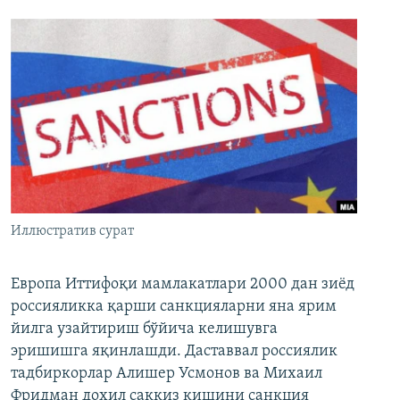
Иллюстратив сурат
Европа Иттифоқи мамлакатлари 2000 дан зиёд
россияликка қарши санкцияларни яна ярим
йилга узайтириш бўйича келишувга
эришишга яқинлашди. Даставвал россиялик
тадбиркорлар Алишер Усмонов ва Михаил
Фридман дохил саккиз кишини санкция