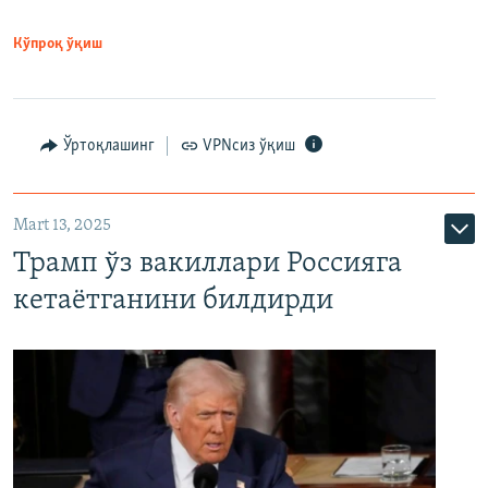
Кўпроқ ўқиш
Ўртоқлашинг
VPNсиз ўқиш
Mart 13, 2025
Трамп ўз вакиллари Россияга
кетаётганини билдирди