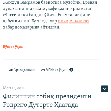
Жейҳун Байрамов баёнотига мувофиқ, Ереван
ҳужжатнинг аввал мувофиқлаштирилмаган
сўнгги икки банди бўйича Боку таклифини
қабул қилган. Бу ҳақда ҳар
икки
мамлакат
хабарномаларида айтилган.
Кўпроқ ўқиш
Ўртоқлашинг
VPNсиз ўқиш
Mart 13, 2025
Филиппин собиқ президенти
Родриго Дутерте Ҳаагада