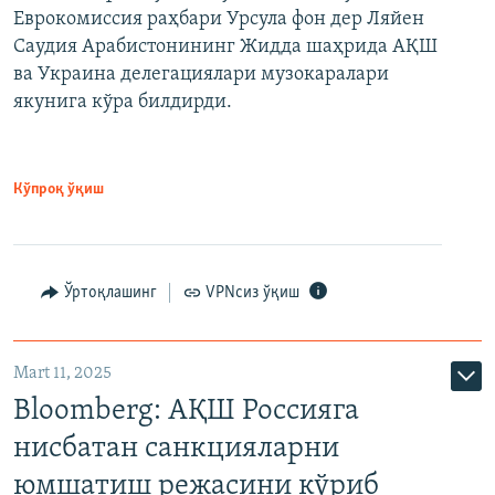
Еврокомиссия раҳбари Урсула фон дер Ляйен
Саудия Арабистонининг Жидда шаҳрида АҚШ
ва Украина делегациялари музокаралари
якунига кўра билдирди.
Кўпроқ ўқиш
Ўртоқлашинг
VPNсиз ўқиш
Mart 11, 2025
Bloomberg: АҚШ Россияга
нисбатан санкцияларни
юмшатиш режасини кўриб