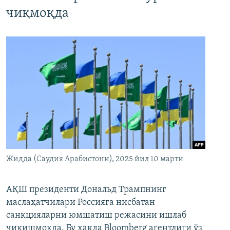
чиқмоқда
Жидда (Саудия Арабистони), 2025 йил 10 марти
АҚШ президенти Дональд Трампнинг
маслаҳатчилари Россияга нисбатан
санкцияларни юмшатиш режасини ишлаб
чиқишмоқда. Бу ҳақда Bloomberg агентлиги ўз