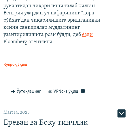
рўйхатидан чиқарилиши талаб қилган
Венгрия улардан уч нафарининг “қора
рўйхат”дан чиқарилишига эришганидан
кейин санкциялар муддатининг
узайтирилишига рози бўлди, деб
ёзди
Bloomberg агентлиги.
Кўпроқ ўқиш
Ўртоқлашинг
VPNсиз ўқиш
Mart 14, 2025
Ереван ва Боку тинчлик