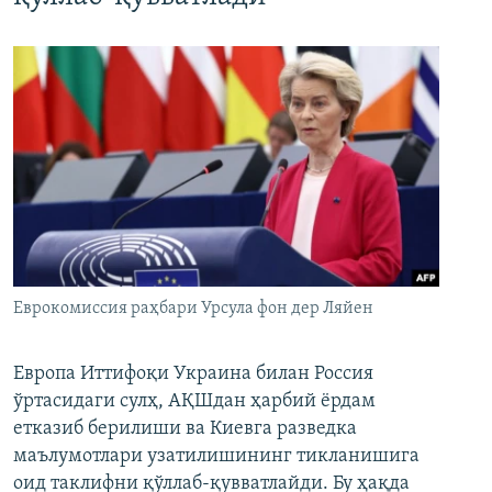
Еврокомиссия раҳбари Урсула фон дер Ляйен
Европа Иттифоқи Украина билан Россия
ўртасидаги сулҳ, АҚШдан ҳарбий ёрдам
етказиб берилиши ва Киевга разведка
маълумотлари узатилишининг тикланишига
оид таклифни қўллаб-қувватлайди. Бу ҳақда