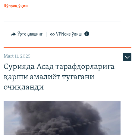
Кўпроқ ўқиш
Ўртоқлашинг
VPNсиз ўқиш
Mart 11, 2025
Сурияда Асад тарафдорларига
қарши амалиёт тугагани
очиқланди