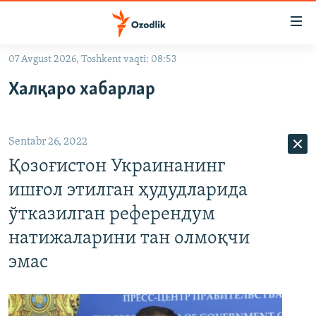
Линклар
Бош
мавзуларга
07 Avgust 2026, Toshkent vaqti: 08:53
ўтинг
OZODLIK SURISHTIRUVLARI
Асосий
Халқаро хабарлар
OZODVIDEO
навигацияга
ўтинг
OZODARXIV
Қидиришга
Sentabr 26, 2022
ўтинг
На русском
Қозоғистон Украинанинг
ишғол этилган ҳудудларида
ИЖТИМОИЙ ТАРМОҚЛАР
ўтказилган референдум
натижаларини тан олмоқчи
эмас
Озодлик бошқа тилларда