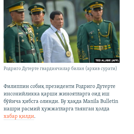
Родриго Дутерте гвардиячилар билан (архив сурати)
Филиппин собиқ президенти Родриго Дутерте
инсонийликка қарши жиноятларга оид иш
бўйича ҳибсга олинди. Бу ҳақда Manila Bulletin
нашри расмий ҳужжатларга таянган ҳолда
хабар қилди
.