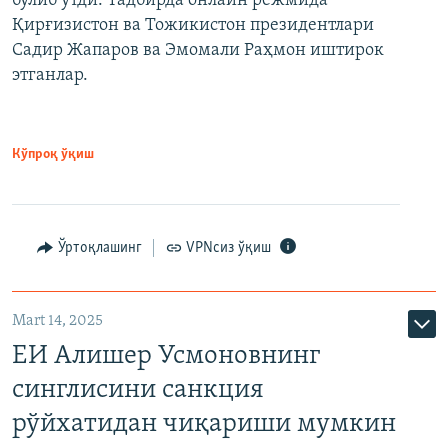
бўлиб ўтди. Тадбирда онлайн режмида
Қирғизистон ва Тожикистон президентлари
Садир Жапаров ва Эмомали Раҳмон иштирок
этганлар.
Кўпроқ ўқиш
Ўртоқлашинг
VPNсиз ўқиш
Mart 14, 2025
ЕИ Алишер Усмоновнинг
синглисини санкция
рўйхатидан чиқариши мумкин