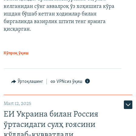
келганидан сўнг аввалроқ ўз хоҳишига кўра
ишдан бўшаб кетган ходимлар билан
биргаликда вазирлик штати тенг ярмига
қисқарган.
Кўпроқ ўқиш
Ўртоқлашинг
VPNсиз ўқиш
Mart 12, 2025
ЕИ Украина билан Россия
ўртасидаги сулҳ ғоясини
қўллаб-қувватлади