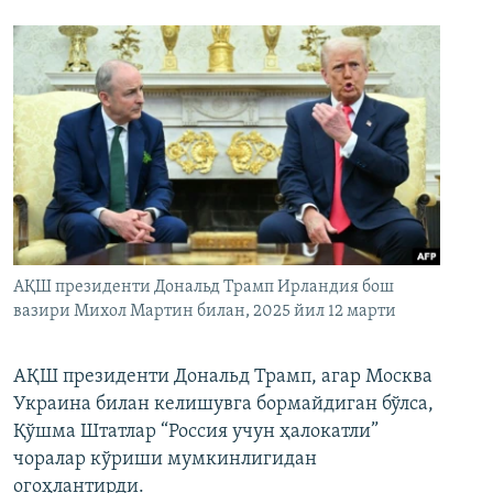
АҚШ президенти Дональд Трамп Ирландия бош
вазири Михол Мартин билан, 2025 йил 12 марти
АҚШ президенти Дональд Трамп, агар Москва
Украина билан келишувга бормайдиган бўлса,
Қўшма Штатлар “Россия учун ҳалокатли”
чоралар кўриши мумкинлигидан
огоҳлантирди.