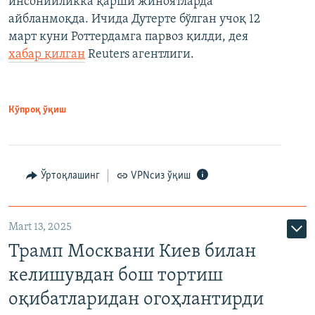
инсонийликка қарши жиноятларда
айбланмоқда. Ичида Дутерте бўлган учоқ 12
март куни Роттердамга парвоз қилди, дея
хабар қилган
Reuters агентлиги.
Кўпроқ ўқиш
Ўртоқлашинг
VPNсиз ўқиш
Mart 13, 2025
Трамп Москвани Киев билан
келишувдан бош тортиш
оқибатларидан огоҳлантирди