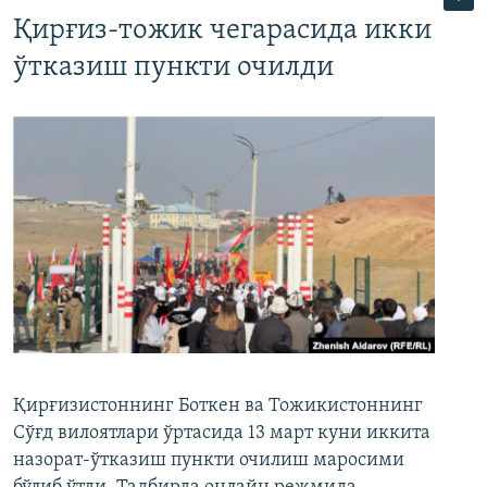
Қирғиз-тожик чегарасида икки
ўтказиш пункти очилди
Қирғизистоннинг Боткен ва Тожикистоннинг
Сўғд вилоятлари ўртасида 13 март куни иккита
назорат-ўтказиш пункти очилиш маросими