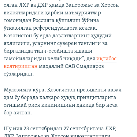
олган ЛХР ва ДХР ҳамда Запорожье ва Херсон
вилоятларидаги ҳарбий маъмуриятлар
томонидан Россияга қўшилиш бўйича
ўтказилган референдумларга келсак,
Қозоғистон бу ерда давлатларнинг ҳудудий
яхлитлиги, уларнинг суверен тенглиги ва
биргаликда тинч-осойишта яшаши
тамойилларидан келиб чиқади”, дея
иқтибос
келтиришган
маҳаллий ОАВ Смадияров
сўзларидан.
Мулозимга кўра, Қозоғистон президенти аввал
ҳам бу борада халқаро ҳуқуқ принципларига
оғишмай риоя қилинишини ҳақида бир неча
бор айтган.
Шу йил 23 сентябридан 27 сентябригача ЛХР,
ДХР, Запорожье ва Херсон вилоятларидаги