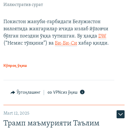
Иллюстратив сурат
Покистон жануби-ғарбидаги Белужистон
вилоятида жангарилар ичида юзлаб йўловчи
бўлган поездни ўққа тутишган. Бу ҳақда
DW
(“Немис тўлқини”) ва
Би-Би-Си
хабар қилди.
Кўпроқ ўқиш
Ўртоқлашинг
VPNсиз ўқиш
Mart 12, 2025
Трамп маъмурияти Таълим