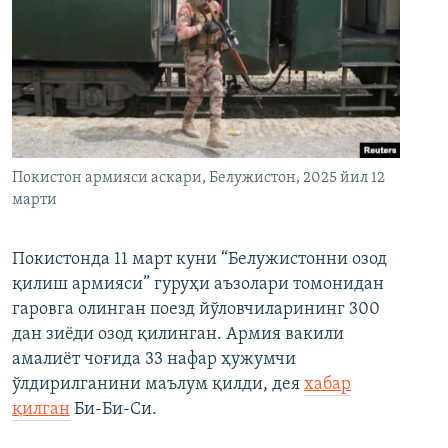
Покистон армияси аскари, Белужистон, 2025 йил 12
марти
Покистонда 11 март куни “Белужистонни озод
қилиш армияси” гуруҳи аъзолари томонидан
гаровга олинган поезд йўловчиларининг 300
дан зиёди озод қилинган. Армия вакили
амалиёт чоғида 33 нафар ҳужумчи
ўлдирилганини маълум қилди, дея
хабар
қилган
Би-Би-Си.