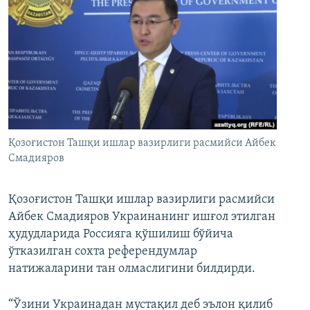
Қозоғистон Ташқи ишлар вазирлиги расмийси Айбек
Смадияров
Қозоғистон Ташқи ишлар вазирлиги расмийси
Айбек Смадияров Украинанинг ишғол этилган
ҳудудларида Россияга қўшилиш бўйича
ўтказилган сохта референдумлар
натижаларини тан олмаслигини билдирди.
“Ўзини Украинадан мустақил деб эълон қилиб