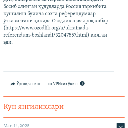
босиб олинган ҳудудларда Россия таркибига
қўшилиш бўйича сохта референдумлар
ўтказилгани ҳақида Озодлик аввалроқ хабар
(https://www.ozodlik.org/a/ukrainada-
referendum-boshlandi/32047557.html) қилган
эди.
Ўртоқлашинг
VPNсиз ўқиш
Кун янгиликлари
Mart 14, 2025