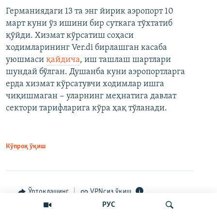
Германиядаги 13 та энг йирик аэропорт 10
март куни ўз ишини бир суткага тўхтатиб
қўйди. Хизмат кўрсатиш соҳаси
ходимларининг Ver.di бирлашган касаба
уюшмаси
қайдича
, иш ташлаш шартлари
шундай бўлган. Душанба куни аэропортларга
ерда хизмат кўрсатувчи ходимлар ишга
чиқишмаган − уларнинг меҳнатига давлат
сектори тарифларига кўра ҳақ тўланади.
Кўпроқ ўқиш
Ўртоқлашинг
VPNсиз ўқиш
РУС