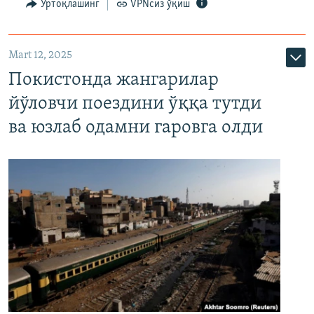
Ўртоқлашинг
VPNсиз ўқиш
Mart 12, 2025
Покистонда жангарилар
йўловчи поездини ўққа тутди
ва юзлаб одамни гаровга олди