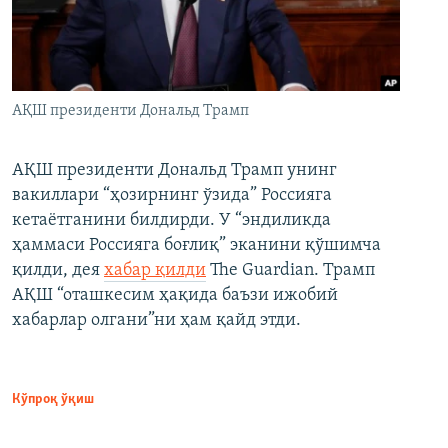
АҚШ президенти Дональд Трамп
АҚШ президенти Дональд Трамп унинг
вакиллари “ҳозирнинг ўзида” Россияга
кетаётганини билдирди. У “эндиликда
ҳаммаси Россияга боғлиқ” эканини қўшимча
қилди, дея
хабар қилди
The Guardian. Трамп
АҚШ “оташкесим ҳақида баъзи ижобий
хабарлар олгани”ни ҳам қайд этди.
Кўпроқ ўқиш