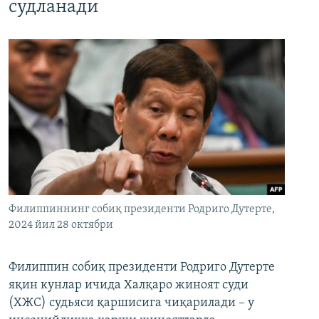
судланади
Филиппиннинг собиқ президенти Родриго Дутерте,
2024 йил 28 октябри
Филиппин собиқ президенти Родриго Дутерте
яқин кунлар ичида Халқаро жиноят суди
(ХЖС) судьяси қаршисига чиқарилади – у