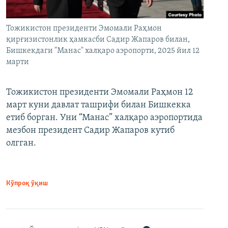
Тожикистон президенти Эмомали Раҳмон
қирғизистонлик ҳамкасби Садир Жапаров билан,
Бишкекдаги "Манас" халқаро аэропорти, 2025 йил 12
марти
Тожикистон президенти Эмомали Раҳмон 12
март куни давлат ташрифи билан Бишкекка
етиб борган. Уни “Манас” халқаро аэропортида
мезбон президент Садир Жапаров кутиб
олгган.
Кўпроқ ўқиш