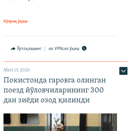
Кўпроқ ўқиш
Ўртоқлашинг
VPNсиз ўқиш
Mart 13, 2025
Покистонда гаровга олинган
поезд йўловчиларининг 300
дан зиёди озод қилинди