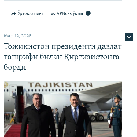
Ўртоқлашинг
VPNсиз ўқиш
Mart 12, 2025
Тожикистон президенти давлат
ташрифи билан Қирғизистонга
борди