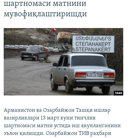
шартномаси матнини
мувофиқлаштиришди
Арманистон ва Озарбайжон Ташқи ишлар
вазирликлари 13 март куни тинчлик
шартномаси матни устида иш якунланганини
эълон қилишди. Озарбайжон ТИВ раҳбари