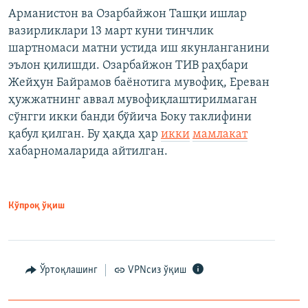
Арманистон ва Озарбайжон Ташқи ишлар
вазирликлари 13 март куни тинчлик
шартномаси матни устида иш якунланганини
эълон қилишди. Озарбайжон ТИВ раҳбари
Жейҳун Байрамов баёнотига мувофиқ, Ереван
ҳужжатнинг аввал мувофиқлаштирилмаган
сўнгги икки банди бўйича Боку таклифини
қабул қилган. Бу ҳақда ҳар
икки
мамлакат
хабарномаларида айтилган.
Кўпроқ ўқиш
Ўртоқлашинг
VPNсиз ўқиш