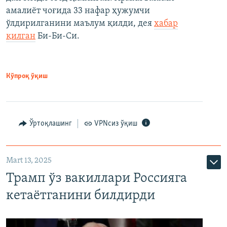
амалиёт чоғида 33 нафар ҳужумчи
ўлдирилганини маълум қилди, дея
хабар
қилган
Би-Би-Си.
Кўпроқ ўқиш
Ўртоқлашинг
VPNсиз ўқиш
Mart 13, 2025
Трамп ўз вакиллари Россияга
кетаётганини билдирди