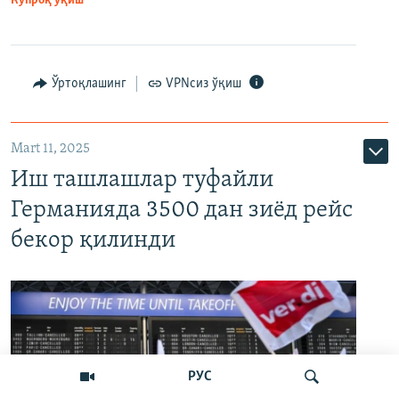
Кўпроқ ўқиш
Ўртоқлашинг
VPNсиз ўқиш
Mart 11, 2025
Иш ташлашлар туфайли
Германияда 3500 дан зиёд рейс
бекор қилинди
РУС