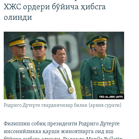
ХЖС ордери бўйича ҳибсга
олинди
Родриго Дутерте гвардиячилар билан (архив сурати)
Филиппин собиқ президенти Родриго Дутерте
инсонийликка қарши жиноятларга оид иш