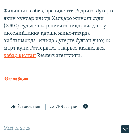
Филиппин собиқ президенти Родриго Дутерте
яқин кунлар ичида Халқаро жиноят суди
(ХЖС) судьяси қаршисига чиқарилади – у
инсонийликка қарши жиноятларда
айбланмоқда. Ичида Дутерте бўлган учоқ 12
март куни Роттердамга парвоз қилди, дея
хабар қилган
Reuters агентлиги.
Кўпроқ ўқиш
Ўртоқлашинг
VPNсиз ўқиш
Mart 13, 2025