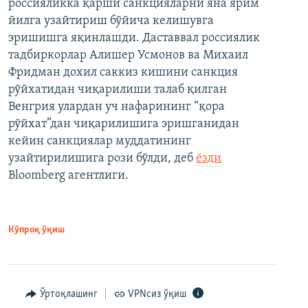
россияликка қарши санкцияларни яна ярим
йилга узайтириш бўйича келишувга
эришишга яқинлашди. Даставвал россиялик
тадбиркорлар Алишер Усмонов ва Михаил
Фридман дохил саккиз кишини санкция
рўйхатидан чиқарилиши талаб қилган
Венгрия улардан уч нафарининг “қора
рўйхат”дан чиқарилишига эришганидан
кейин санкциялар муддатининг
узайтирилишига рози бўлди, деб
ёзди
Bloomberg агентлиги.
Кўпроқ ўқиш
Ўртоқлашинг
VPNсиз ўқиш