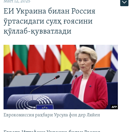
Mart 12, 2025
ЕИ Украина билан Россия
ўртасидаги сулҳ ғоясини
қўллаб-қувватлади
Еврокомиссия раҳбари Урсула фон дер Ляйен