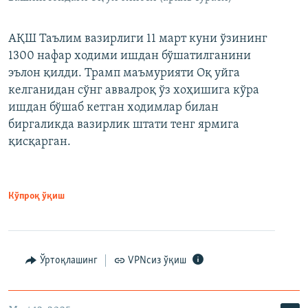
АҚШ Таълим вазирлиги 11 март куни ўзининг
1300 нафар ходими ишдан бўшатилганини
эълон қилди. Трамп маъмурияти Оқ уйга
келганидан сўнг аввалроқ ўз хоҳишига кўра
ишдан бўшаб кетган ходимлар билан
биргаликда вазирлик штати тенг ярмига
қисқарган.
Кўпроқ ўқиш
Ўртоқлашинг
VPNсиз ўқиш