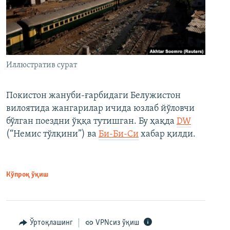
Иллюстратив сурат
Покистон жануби-ғарбидаги Белужистон
вилоятида жангарилар ичида юзлаб йўловчи
бўлган поездни ўққа тутишган. Бу ҳақда
DW
(“Немис тўлқини”) ва
Би-Би-Си
хабар қилди.
Кўпроқ ўқиш
Ўртоқлашинг
VPNсиз ўқиш