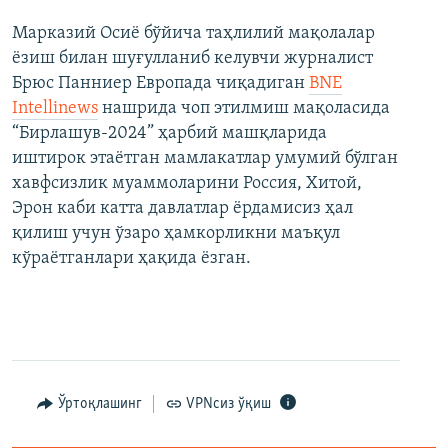
Марказий Осиё бўйича таҳлилий мақолалар
ёзиш билан шуғулланиб келувчи журналист
Брюс Панниер Европада чиқадиган
BNE
Intellinews
нашрида чоп этилмиш мақоласида
“Бирлашув-2024” ҳарбий машқларида
иштирок этаётган мамлакатлар умумий бўлган
хавфсизлик муаммоларини Россия, Хитой,
Эрон каби катта давлатлар ёрдамисиз ҳал
қилиш учун ўзаро ҳамкорликни маъқул
кўраётганлари ҳақида ёзган.
Ўртоқлашинг
VPNсиз ўқиш