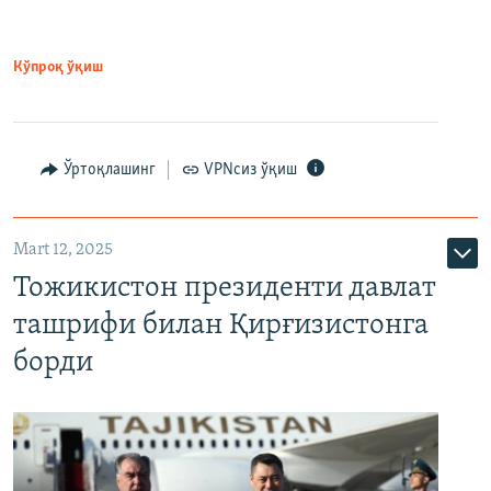
Кўпроқ ўқиш
Ўртоқлашинг
VPNсиз ўқиш
Mart 12, 2025
Тожикистон президенти давлат
ташрифи билан Қирғизистонга
борди