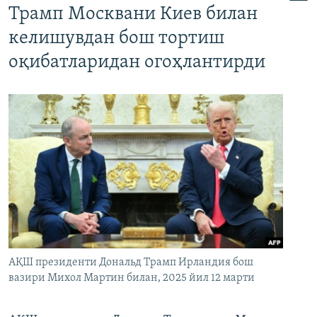
Трамп Москвани Киев билан
келишувдан бош тортиш
оқибатларидан огоҳлантирди
АҚШ президенти Дональд Трамп Ирландия бош
вазири Михол Мартин билан, 2025 йил 12 марти