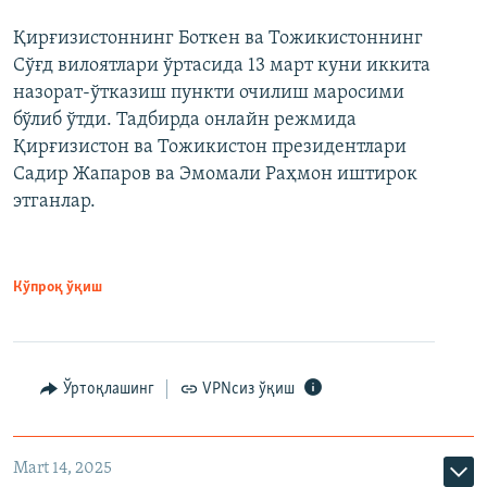
Қирғизистоннинг Боткен ва Тожикистоннинг
Сўғд вилоятлари ўртасида 13 март куни иккита
назорат-ўтказиш пункти очилиш маросими
бўлиб ўтди. Тадбирда онлайн режмида
Қирғизистон ва Тожикистон президентлари
Садир Жапаров ва Эмомали Раҳмон иштирок
этганлар.
Кўпроқ ўқиш
Ўртоқлашинг
VPNсиз ўқиш
Mart 14, 2025