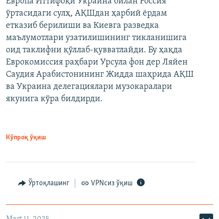
Европа Иттифоқи Украина билан Россия
ўртасидаги сулҳ, АҚШдан ҳарбий ёрдам
етказиб берилиши ва Киевга разведка
маълумотлари узатилишининг тикланишига
оид таклифни қўллаб-қувватлайди. Бу ҳақда
Еврокомиссия раҳбари Урсула фон дер Ляйен
Саудия Арабистонининг Жидда шаҳрида АҚШ
ва Украина делегациялари музокаралари
якунига кўра билдирди.
Кўпроқ ўқиш
Ўртоқлашинг
VPNсиз ўқиш
Mart 11, 2025