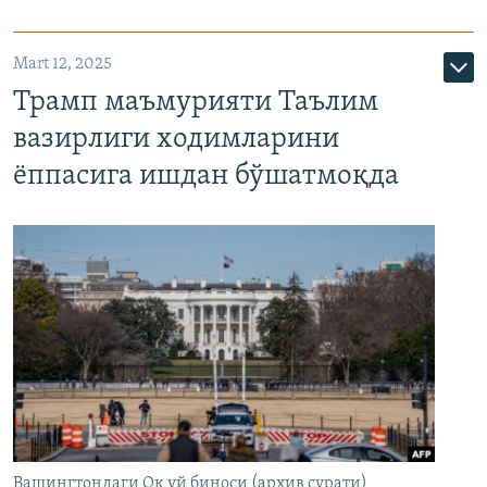
Mart 12, 2025
Трамп маъмурияти Таълим
вазирлиги ходимларини
ёппасига ишдан бўшатмоқда
Вашингтондаги Оқ уй биноси (архив сурати)