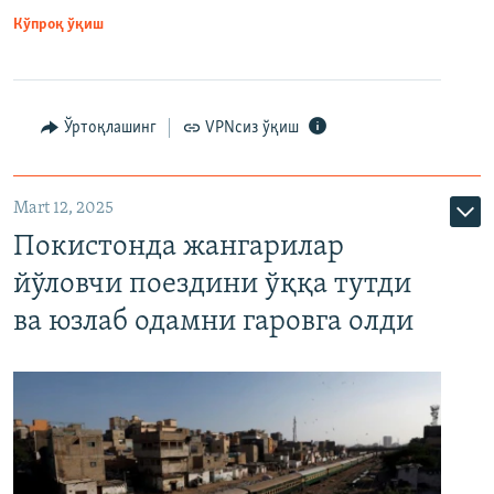
Кўпроқ ўқиш
Ўртоқлашинг
VPNсиз ўқиш
Mart 12, 2025
Покистонда жангарилар
йўловчи поездини ўққа тутди
ва юзлаб одамни гаровга олди