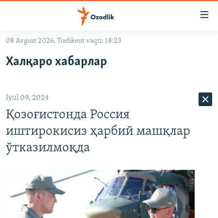
Линклар
Бош
мавзуларга
08 Avgust 2026, Toshkent vaqti: 18:23
ўтинг
OZODLIK SURISHTIRUVLARI
Асосий
Халқаро хабарлар
OZODVIDEO
навигацияга
ўтинг
OZODARXIV
Қидиришга
Iyul 09, 2024
ўтинг
На русском
Қозоғистонда Россия
иштирокисиз ҳарбий машқлар
ИЖТИМОИЙ ТАРМОҚЛАР
ўтказилмоқда
Озодлик бошқа тилларда