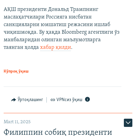
АҚШ президенти Дональд Трампнинг
маслаҳатчилари Россияга нисбатан
санкцияларни юмшатиш режасини ишлаб
чиқишмоқда. Бу ҳақда Bloomberg агентлиги ўз
манбаларидан олинган маълумотларга
таянган ҳолда
хабар қилди
.
Кўпроқ ўқиш
Ўртоқлашинг
VPNсиз ўқиш
Mart 11, 2025
Филиппин собиқ президенти