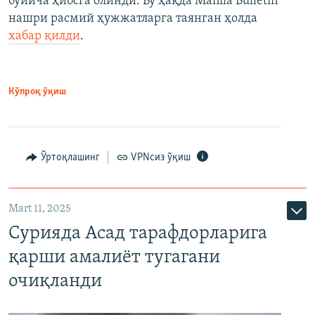
бўйича ҳибсга олинди. Бу ҳақда Manila Bulletin
нашри расмий ҳужжатларга таянган ҳолда
хабар қилди
.
Кўпроқ ўқиш
Ўртоқлашинг
VPNсиз ўқиш
Mart 11, 2025
Сурияда Асад тарафдорларига
қарши амалиёт тугагани
очиқланди