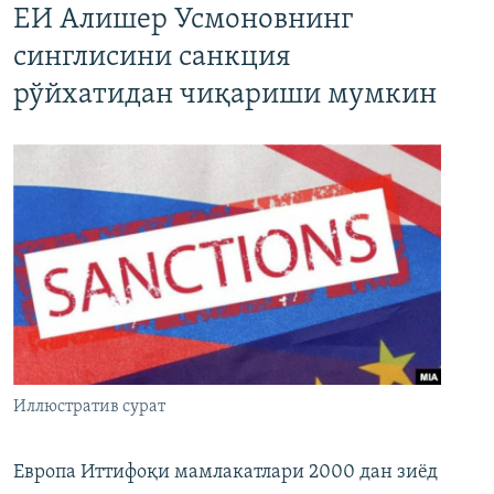
ЕИ Алишер Усмоновнинг
синглисини санкция
рўйхатидан чиқариши мумкин
Иллюстратив сурат
Европа Иттифоқи мамлакатлари 2000 дан зиёд