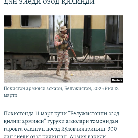
дан зиёди озод қилинди
Покистон армияси аскари, Белужистон, 2025 йил 12
марти
Покистонда 11 март куни “Белужистонни озод
қилиш армияси” гуруҳи аъзолари томонидан
гаровга олинган поезд йўловчиларининг 300
дан зиёди озод қилинган. Армия вакили