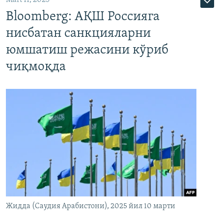
Bloomberg: АҚШ Россияга
нисбатан санкцияларни
юмшатиш режасини кўриб
чиқмоқда
Жидда (Саудия Арабистони), 2025 йил 10 марти