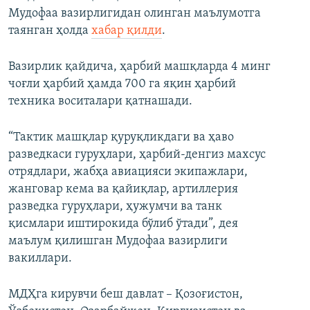
Мудофаа вазирлигидан олинган маълумотга
таянган ҳолда
хабар қилди
.
Вазирлик қайдича, ҳарбий машқларда 4 минг
чоғли ҳарбий ҳамда 700 га яқин ҳарбий
техника воситалари қатнашади.
“Тактик машқлар қуруқликдаги ва ҳаво
разведкаси гуруҳлари, ҳарбий-денгиз махсус
отрядлари, жабҳа авиацияси экипажлари,
жанговар кема ва қайиқлар, артиллерия
разведка гуруҳлари, ҳужумчи ва танк
қисмлари иштирокида бўлиб ўтади”, дея
маълум қилишган Мудофаа вазирлиги
вакиллари.
МДҲга кирувчи беш давлат – Қозоғистон,