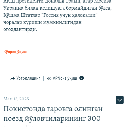
АҚШ президенти Дональд Трамп, агар Москва
Украина билан келишувга бормайдиган бўлса,
Қўшма Штатлар “Россия учун ҳалокатли”
чоралар кўриши мумкинлигидан
огоҳлантирди.
Кўпроқ ўқиш
Ўртоқлашинг
VPNсиз ўқиш
Mart 13, 2025
Покистонда гаровга олинган
поезд йўловчиларининг 300