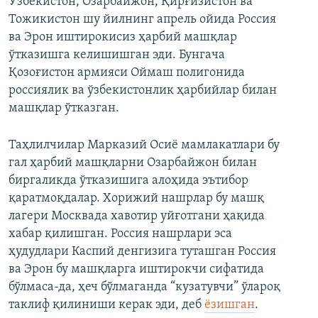
Ўзбекистон, Озарбайжон, Қирғизистон ва
Тожикистон шу йилнинг апрель ойида Россия
ва Эрон иштирокисиз ҳарбий машқлар
ўтказишга келишишган эди. Бунгача
Қозоғистон армияси Оймаш полигонида
россиялик ва ўзбекистонлик ҳарбийлар билан
машқлар ўтказган.
Таҳлилчилар Марказий Осиё мамлакатлари бу
гал ҳарбий машқларни Озарбайжон билан
биргаликда ўтказишига алоҳида эътибор
қаратмоқдалар. Хорижий нашрлар бу машқ
лагери Москвада хавотир уйғотгани ҳақида
хабар қилишган. Россия нашрлари эса
ҳудудлари Каспий денгизига туташган Россия
ва Эрон бу машқларга иштирокчи сифатида
бўлмаса-да, ҳеч бўлмаганда “кузатувчи” ўлароқ
таклиф қилиниши керак эди, деб
ёзишган
.