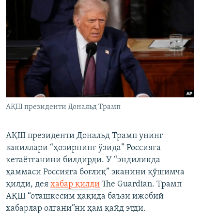
АҚШ президенти Дональд Трамп
АҚШ президенти Дональд Трамп унинг
вакиллари “ҳозирнинг ўзида” Россияга
кетаётганини билдирди. У “эндиликда
ҳаммаси Россияга боғлиқ” эканини қўшимча
қилди, дея
хабар қилди
The Guardian. Трамп
АҚШ “оташкесим ҳақида баъзи ижобий
хабарлар олгани”ни ҳам қайд этди.