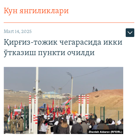
Кун янгиликлари
Mart 14, 2025
Қирғиз-тожик чегарасида икки
ўтказиш пункти очилди