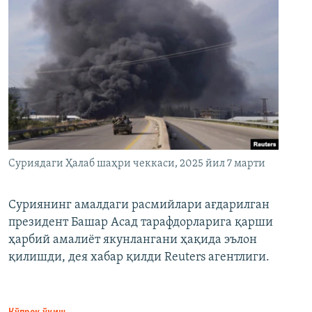
Суриядаги Ҳалаб шаҳри чеккаси, 2025 йил 7 марти
Суриянинг амалдаги расмийлари ағдарилган
президент Башар Асад тарафдорларига қарши
ҳарбий амалиёт якунлангани ҳақида эълон
қилишди, дея хабар қилди Reuters агентлиги.