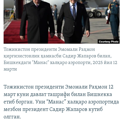
Тожикистон президенти Эмомали Раҳмон
қирғизистонлик ҳамкасби Садир Жапаров билан,
Бишкекдаги "Манас" халқаро аэропорти, 2025 йил 12
марти
Тожикистон президенти Эмомали Раҳмон 12
март куни давлат ташрифи билан Бишкекка
етиб борган. Уни “Манас” халқаро аэропортида
мезбон президент Садир Жапаров кутиб
олгган.