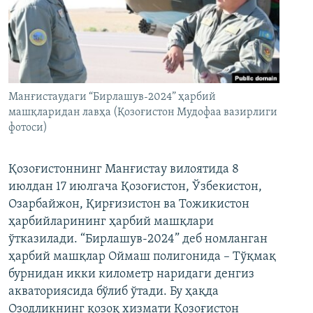
Манғистаудаги “Бирлашув-2024” ҳарбий
машқларидан лавҳа (Қозоғистон Мудофаа вазирлиги
фотоси)
Қозоғистоннинг Манғистау вилоятида 8
июлдан 17 июлгача Қозоғистон, Ўзбекистон,
Озарбайжон, Қирғизистон ва Тожикистон
ҳарбийларининг ҳарбий машқлари
ўтказилади. “Бирлашув-2024” деб номланган
ҳарбий машқлар Оймаш полигонида – Тўқмақ
бурнидан икки километр наридаги денгиз
акваториясида бўлиб ўтади. Бу ҳақда
Озодликнинг қозоқ хизмати Қозоғистон