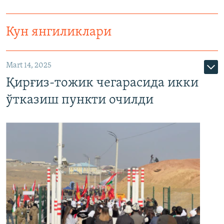
Кун янгиликлари
Mart 14, 2025
Қирғиз-тожик чегарасида икки
ўтказиш пункти очилди