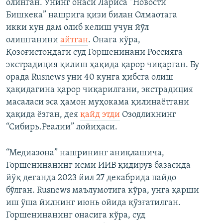
олинган. Унинг онаси Лариса “Новости
Бишкека” нашрига қизи билан Олмаотага
икки кун дам олиб келиш учун йўл
олишганини
айтган
. Онага кўра,
Қозоғистондаги суд Горшенинани Россияга
экстрадиция қилиш ҳақида қарор чиқарган. Бу
орада Rusnews уни 40 кунга ҳибсга олиш
ҳақидагина қарор чиқарилгани, экстрадиция
масаласи эса ҳамон муҳокама қилинаётгани
ҳақида ёзган, дея
қайд этди
Озодликнинг
“Сибирь.Реалии” лойиҳаси.
“Медиазона” нашрининг аниқлашича,
Горшенинанинг исми ИИВ қидирув базасида
йўқ деганда 2023 йил 27 декабрида пайдо
бўлган. Rusnews маълумотига кўра, унга қарши
иш ўша йилнинг июнь ойида қўзғатилган.
Горшенинанинг онасига кўра, суд