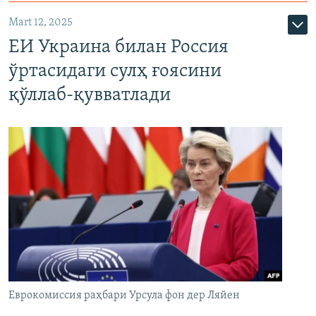
Mart 12, 2025
ЕИ Украина билан Россия
ўртасидаги сулҳ ғоясини
қўллаб-қувватлади
Еврокомиссия раҳбари Урсула фон дер Ляйен