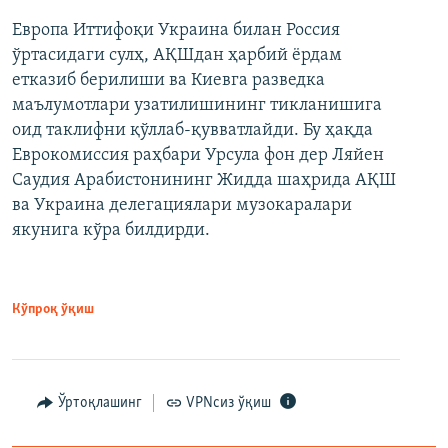
Европа Иттифоқи Украина билан Россия
ўртасидаги сулҳ, АҚШдан ҳарбий ёрдам
етказиб берилиши ва Киевга разведка
маълумотлари узатилишининг тикланишига
оид таклифни қўллаб-қувватлайди. Бу ҳақда
Еврокомиссия раҳбари Урсула фон дер Ляйен
Саудия Арабистонининг Жидда шаҳрида АҚШ
ва Украина делегациялари музокаралари
якунига кўра билдирди.
Кўпроқ ўқиш
Ўртоқлашинг
VPNсиз ўқиш