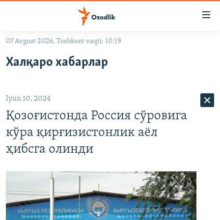
Линклар
Бош
мавзуларга
07 Avgust 2026, Toshkent vaqti: 10:19
ўтинг
OZODLIK SURISHTIRUVLARI
Асосий
Халқаро хабарлар
OZODVIDEO
навигацияга
ўтинг
OZODARXIV
Қидиришга
Iyun 10, 2024
ўтинг
На русском
Қозоғистонда Россия сўровига
кўра қирғизистонлик аёл
ИЖТИМОИЙ ТАРМОҚЛАР
ҳибсга олинди
Озодлик бошқа тилларда