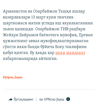
Арманистон ва Озарбайжон Ташқи ишлар
вазирликлари 13 март куни тинчлик
шартномаси матни устида иш якунланганини
эълон қилишди. Озарбайжон ТИВ раҳбари
Жейҳун Байрамов баёнотига мувофиқ, Ереван
ҳужжатнинг аввал мувофиқлаштирилмаган
сўнгги икки банди бўйича Боку таклифини
қабул қилган. Бу ҳақда ҳар
икки
мамлакат
хабарномаларида айтилган.
Кўпроқ ўқиш
Ўртоқлашинг
VPNсиз ўқиш