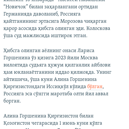
“Новичок” билан заҳарлангани ортидан
Германияда даволаниб, Россияга
қайтганининг эртасига Морозова чиқарган
қарор асосида ҳибсга олинган эди. Колоскова
ўша суд мажлисида иштирок этган.
Ҳибсга олинган аёлнинг онаси Лариса
Горшенина ўз қизига 2023 йили Москва
вилоятида судьяга ҳужум қилганлик айблови
ҳам юкланаётганини иддао қилмоқда. Унинг
айтишича, ўша куни Алина Горшенина
Қирғизистондаги Иссиқкўл кўлида
бўлган
,
Россияга эса сўнгги маротаба олти йил аввал
борган.
Алина Горшенина Қирғизистон билан
Қозоғистон чегарасида 1 июнь куни қўлга