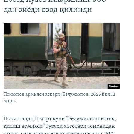
дан зиёди озод қилинди
Покистон армияси аскари, Белужистон, 2025 йил 12
марти
Покистонда 11 март куни “Белужистонни озод
қилиш армияси” гуруҳи аъзолари томонидан
гаровга олинган поезд йўловчиларининг 300