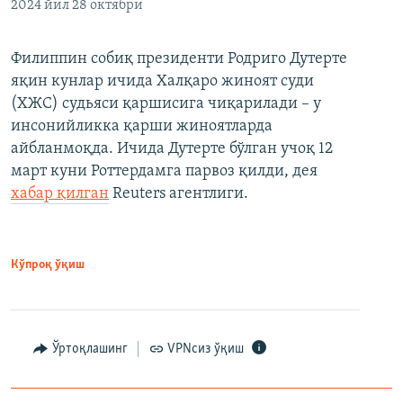
2024 йил 28 октябри
Филиппин собиқ президенти Родриго Дутерте
яқин кунлар ичида Халқаро жиноят суди
(ХЖС) судьяси қаршисига чиқарилади – у
инсонийликка қарши жиноятларда
айбланмоқда. Ичида Дутерте бўлган учоқ 12
март куни Роттердамга парвоз қилди, дея
хабар қилган
Reuters агентлиги.
Кўпроқ ўқиш
Ўртоқлашинг
VPNсиз ўқиш