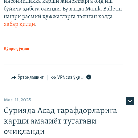
инсонийликка қарши жиноятларга оид иш
бўйича ҳибсга олинди. Бу ҳақда Manila Bulletin
нашри расмий ҳужжатларга таянган ҳолда
хабар қилди
.
Кўпроқ ўқиш
Ўртоқлашинг
VPNсиз ўқиш
Mart 11, 2025
Сурияда Асад тарафдорларига
қарши амалиёт тугагани
очиқланди