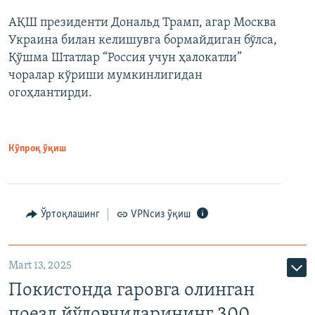
АҚШ президенти Дональд Трамп, агар Москва
Украина билан келишувга бормайдиган бўлса,
Қўшма Штатлар “Россия учун ҳалокатли”
чоралар кўриши мумкинлигидан
огоҳлантирди.
Кўпроқ ўқиш
Ўртоқлашинг
VPNсиз ўқиш
Mart 13, 2025
Покистонда гаровга олинган
поезд йўловчиларининг 300