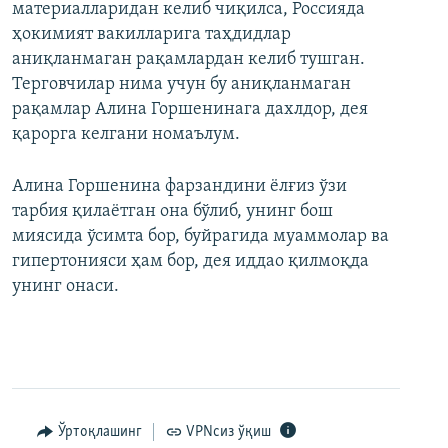
материалларидан келиб чиқилса, Россияда
ҳокимият вакилларига таҳдидлар
аниқланмаган рақамлардан келиб тушган.
Терговчилар нима учун бу аниқланмаган
рақамлар Алина Горшенинага дахлдор, дея
қарорга келгани номаълум.
Алина Горшенина фарзандини ёлғиз ўзи
тарбия қилаётган она бўлиб, унинг бош
миясида ўсимта бор, буйрагида муаммолар ва
гипертонияси ҳам бор, дея иддао қилмоқда
унинг онаси.
Ўртоқлашинг
VPNсиз ўқиш