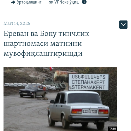
Ўртоқлашинг
VPNсиз ўқиш
Mart 14, 2025
Ереван ва Боку тинчлик
шартномаси матнини
мувофиқлаштиришди