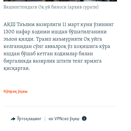
Вашингтондаги Оқ уй биноси (архив сурати)
АҚШ Таълим вазирлиги 11 март куни ўзининг
1300 нафар ходими ишдан бўшатилганини
эълон қилди. Трамп маъмурияти Оқ уйга
келганидан сўнг аввалроқ ўз хоҳишига кўра
ишдан бўшаб кетган ходимлар билан
биргаликда вазирлик штати тенг ярмига
қисқарган.
Кўпроқ ўқиш
Ўртоқлашинг
VPNсиз ўқиш