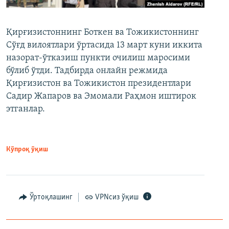
Қирғизистоннинг Боткен ва Тожикистоннинг
Сўғд вилоятлари ўртасида 13 март куни иккита
назорат-ўтказиш пункти очилиш маросими
бўлиб ўтди. Тадбирда онлайн режмида
Қирғизистон ва Тожикистон президентлари
Садир Жапаров ва Эмомали Раҳмон иштирок
этганлар.
Кўпроқ ўқиш
Ўртоқлашинг
VPNсиз ўқиш