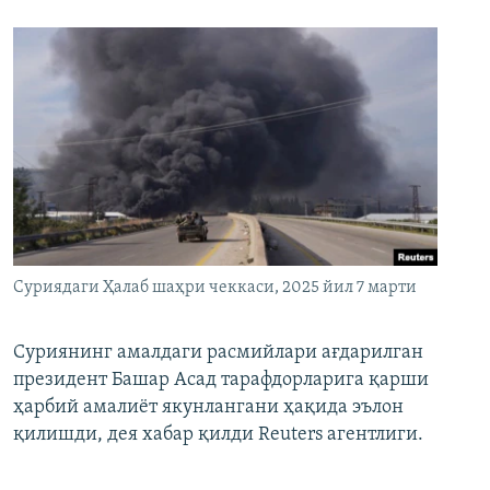
Суриядаги Ҳалаб шаҳри чеккаси, 2025 йил 7 марти
Суриянинг амалдаги расмийлари ағдарилган
президент Башар Асад тарафдорларига қарши
ҳарбий амалиёт якунлангани ҳақида эълон
қилишди, дея хабар қилди Reuters агентлиги.