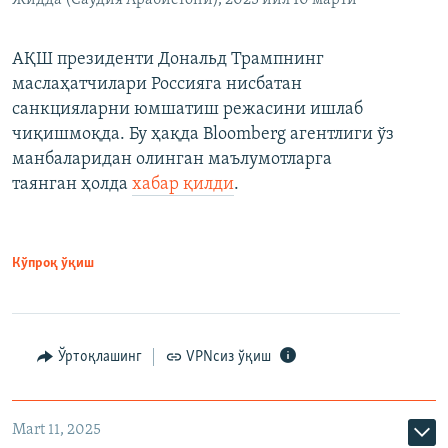
АҚШ президенти Дональд Трампнинг
маслаҳатчилари Россияга нисбатан
санкцияларни юмшатиш режасини ишлаб
чиқишмоқда. Бу ҳақда Bloomberg агентлиги ўз
манбаларидан олинган маълумотларга
таянган ҳолда
хабар қилди
.
Кўпроқ ўқиш
Ўртоқлашинг
VPNсиз ўқиш
Mart 11, 2025