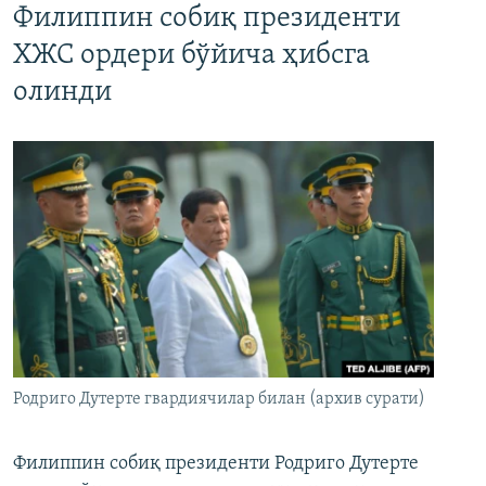
Филиппин собиқ президенти
ХЖС ордери бўйича ҳибсга
олинди
Родриго Дутерте гвардиячилар билан (архив сурати)
Филиппин собиқ президенти Родриго Дутерте