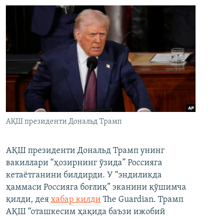
АҚШ президенти Дональд Трамп
АҚШ президенти Дональд Трамп унинг
вакиллари “ҳозирнинг ўзида” Россияга
кетаётганини билдирди. У “эндиликда
ҳаммаси Россияга боғлиқ” эканини қўшимча
қилди, дея
хабар қилди
The Guardian. Трамп
АҚШ “оташкесим ҳақида баъзи ижобий