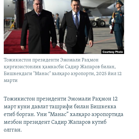
Тожикистон президенти Эмомали Раҳмон
қирғизистонлик ҳамкасби Садир Жапаров билан,
Бишкекдаги "Манас" халқаро аэропорти, 2025 йил 12
марти
Тожикистон президенти Эмомали Раҳмон 12
март куни давлат ташрифи билан Бишкекка
етиб борган. Уни “Манас” халқаро аэропортида
мезбон президент Садир Жапаров кутиб
олгган.