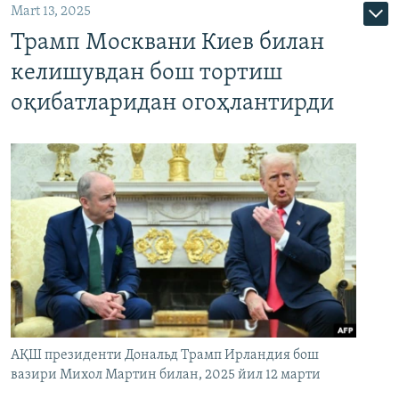
Mart 13, 2025
Трамп Москвани Киев билан
келишувдан бош тортиш
оқибатларидан огоҳлантирди
АҚШ президенти Дональд Трамп Ирландия бош
вазири Михол Мартин билан, 2025 йил 12 марти