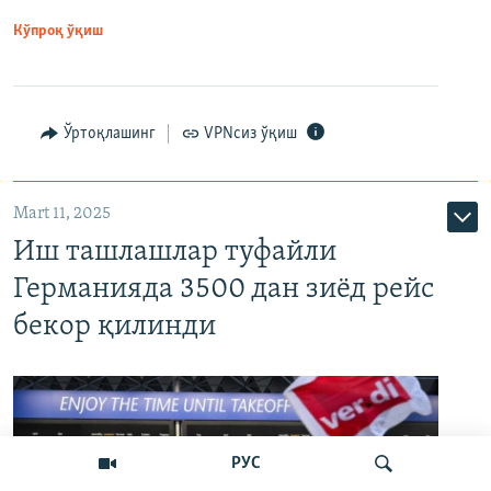
Кўпроқ ўқиш
Ўртоқлашинг
VPNсиз ўқиш
Mart 11, 2025
Иш ташлашлар туфайли
Германияда 3500 дан зиёд рейс
бекор қилинди
РУС