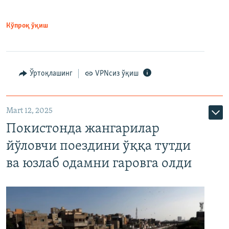
Кўпроқ ўқиш
Ўртоқлашинг
VPNсиз ўқиш
Mart 12, 2025
Покистонда жангарилар
йўловчи поездини ўққа тутди
ва юзлаб одамни гаровга олди