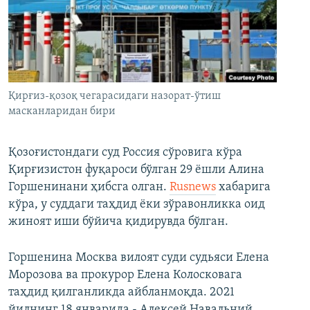
Қирғиз-қозоқ чегарасидаги назорат-ўтиш
масканларидан бири
Қозоғистондаги суд Россия сўровига кўра
Қирғизистон фуқароси бўлган 29 ёшли Алина
Горшенинани ҳибсга олган.
Rusnews
хабарига
кўра, у суддаги таҳдид ёки зўравонликка оид
жиноят иши бўйича қидирувда бўлган.
Горшенина Москва вилоят суди судьяси Елена
Морозова ва прокурор Елена Колосковага
таҳдид қилганликда айбланмоқда. 2021
йилнинг 18 январида - Алексей Навальний