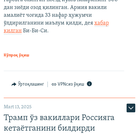
дан зиёди озод қилинган. Армия вакили
амалиёт чоғида 33 нафар ҳужумчи
ўлдирилганини маълум қилди, дея
хабар
қилган
Би-Би-Си.
Кўпроқ ўқиш
Ўртоқлашинг
VPNсиз ўқиш
Mart 13, 2025
Трамп ўз вакиллари Россияга
кетаётганини билдирди