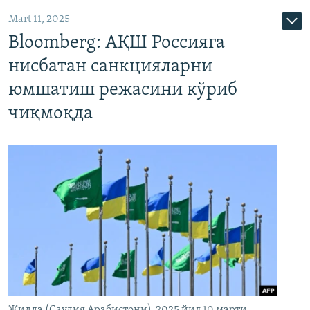
Mart 11, 2025
Bloomberg: АҚШ Россияга
нисбатан санкцияларни
юмшатиш режасини кўриб
чиқмоқда
Жидда (Саудия Арабистони), 2025 йил 10 марти