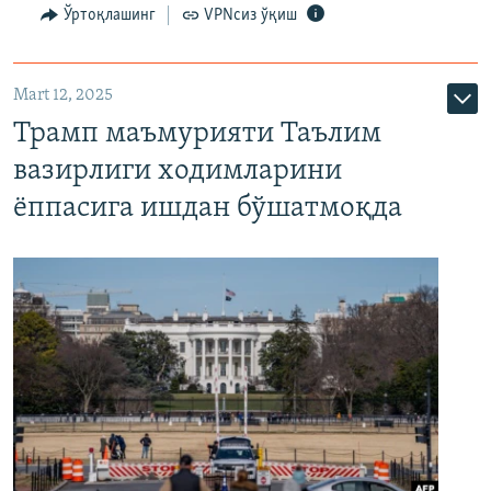
Ўртоқлашинг
VPNсиз ўқиш
Mart 12, 2025
Трамп маъмурияти Таълим
вазирлиги ходимларини
ёппасига ишдан бўшатмоқда