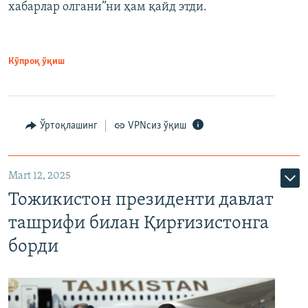
хабарлар олгани”ни ҳам қайд этди.
Кўпроқ ўқиш
Ўртоқлашинг
VPNсиз ўқиш
Mart 12, 2025
Тожикистон президенти давлат
ташрифи билан Қирғизистонга
борди