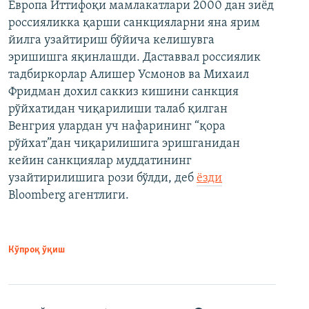
Европа Иттифоқи мамлакатлари 2000 дан зиёд
россияликка қарши санкцияларни яна ярим
йилга узайтириш бўйича келишувга
эришишга яқинлашди. Даставвал россиялик
тадбиркорлар Алишер Усмонов ва Михаил
Фридман дохил саккиз кишини санкция
рўйхатидан чиқарилиши талаб қилган
Венгрия улардан уч нафарининг “қора
рўйхат”дан чиқарилишига эришганидан
кейин санкциялар муддатининг
узайтирилишига рози бўлди, деб
ёзди
Bloomberg агентлиги.
Кўпроқ ўқиш