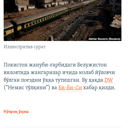
Иллюстратив сурат
Покистон жануби-ғарбидаги Белужистон
вилоятида жангарилар ичида юзлаб йўловчи
бўлган поездни ўққа тутишган. Бу ҳақда
DW
(“Немис тўлқини”) ва
Би-Би-Си
хабар қилди.
Кўпроқ ўқиш